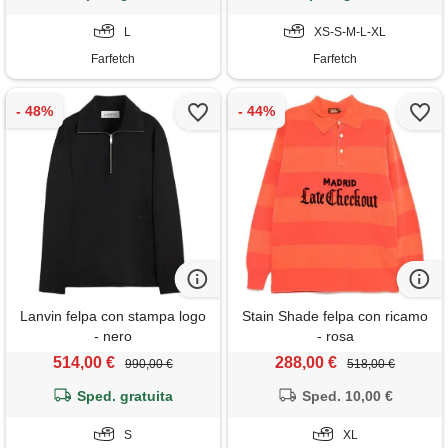
L
XS-S-M-L-XL
Farfetch
Farfetch
Lanvin felpa con stampa logo
Stain Shade felpa con ricamo
- nero
- rosa
514,00 €
288,00 €
990,00 €
518,00 €
Sped. gratuita
Sped. 10,00 €
S
XL