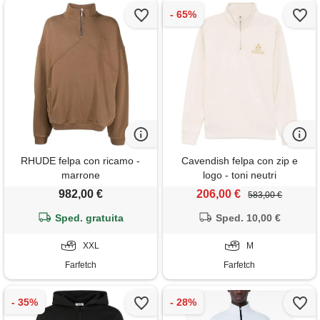
RHUDE felpa con ricamo -
Cavendish felpa con zip e
marrone
logo - toni neutri
982,00 €
206,00 €
583,00 €
Sped. gratuita
Sped. 10,00 €
XXL
M
Farfetch
Farfetch