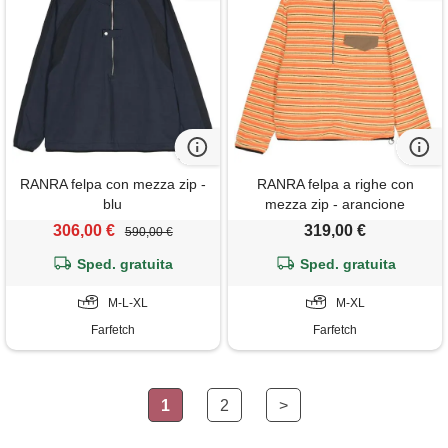
RANRA felpa con mezza zip -
RANRA felpa a righe con
blu
mezza zip - arancione
306,00 €
319,00 €
590,00 €
Sped. gratuita
Sped. gratuita
M-L-XL
M-XL
Farfetch
Farfetch
1
2
>