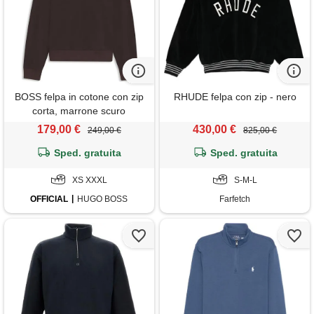
BOSS felpa in cotone con zip
RHUDE felpa con zip - nero
corta, marrone scuro
179,00 €
430,00 €
249,00 €
825,00 €
Sped. gratuita
Sped. gratuita
XS XXXL
S-M-L
OFFICIAL
HUGO BOSS
Farfetch