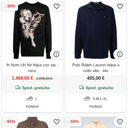
Ih Nom Uh Nit felpa con zip -
Polo Ralph Lauren felpa a
nero
collo alto - blu
1.468,00 €
405,00 €
2.098,00 €
Sped. gratuita
Sped. gratuita
L
S-M-L-XL
Farfetch
Farfetch