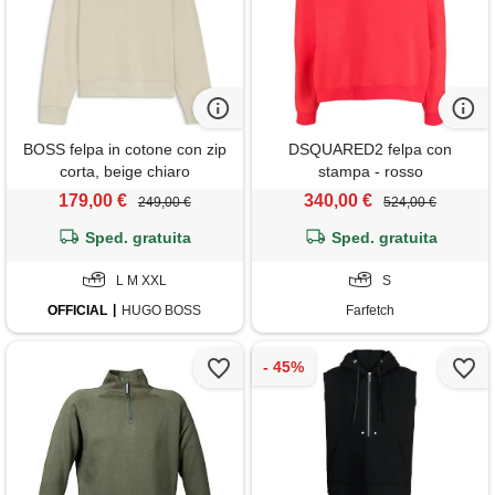
BOSS felpa in cotone con zip
DSQUARED2 felpa con
corta, beige chiaro
stampa - rosso
179,00 €
340,00 €
249,00 €
524,00 €
Sped. gratuita
Sped. gratuita
L M XXL
S
OFFICIAL
HUGO BOSS
Farfetch