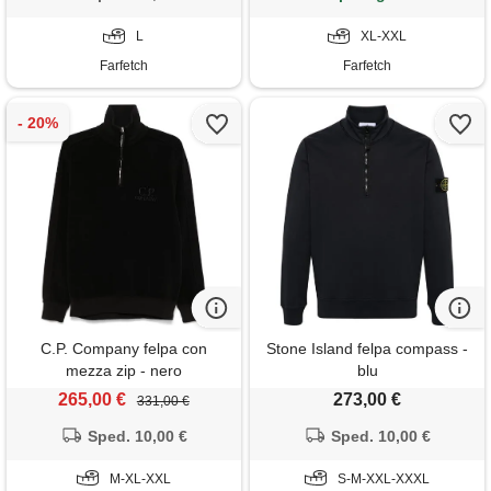
L
XL-XXL
Farfetch
Farfetch
C.P. Company felpa con
Stone Island felpa compass -
mezza zip - nero
blu
265,00 €
273,00 €
331,00 €
Sped. 10,00 €
Sped. 10,00 €
M-XL-XXL
S-M-XXL-XXXL