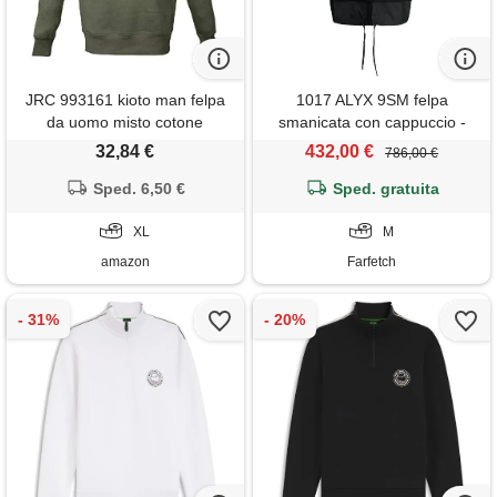
JRC 993161 kioto man felpa
1017 ALYX 9SM felpa
da uomo misto cotone
smanicata con cappuccio -
poliestere collo a lupetto
nero
32,84 €
432,00 €
786,00 €
chiusura zip corta verde
militare (xl)
Sped. 6,50 €
Sped. gratuita
XL
M
amazon
Farfetch