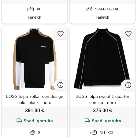
XL
S-M-L-XL-XXL
Farfetch
Farfetch
BOSS felpa zolkar con design
BOSS felpa sweat 1 quarter
color-block - nero
con zip - nero
391,00 €
375,00 €
Sped. gratuita
Sped. gratuita
S
M-L-XXL