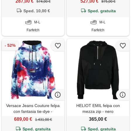
287,00 €
527,00 €
574,00 €
875,00 €
Sped. 10,00 €
Sped. gratuita
M-L
M-L
Farfetch
Farfetch
Versace Jeans Couture felpa
HELIOT EMIL felpa con
con fantasia tie-dye -
mezza zip - nero
multicolore
689,00 €
365,00 €
1.431,00 €
Sped. gratuita
Sped. gratuita