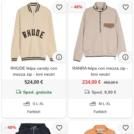
RHUDE felpa varsity con
RANRA felpa con mezza zip -
mezza zip - toni neutri
toni neutri
524,00 €
234,00 €
450,00 €
Sped. gratuita
Sped. 8,00 €
S-L-XL
M-L-XL
Farfetch
Farfetch