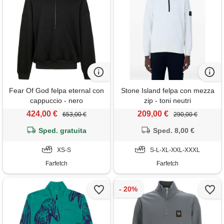
Fear Of God felpa eternal con
Stone Island felpa con mezza
cappuccio - nero
zip - toni neutri
424,00 €
209,00 €
653,00 €
290,00 €
Sped. gratuita
Sped. 8,00 €
XS-S
S-L-XL-XXL-XXXL
Farfetch
Farfetch