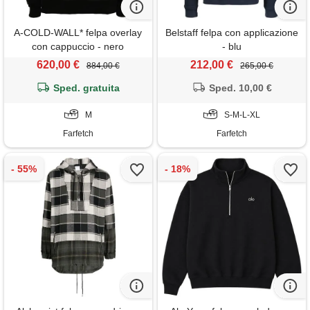
A-COLD-WALL* felpa overlay
Belstaff felpa con applicazione
con cappuccio - nero
- blu
620,00 €
212,00 €
884,00 €
265,00 €
Sped. gratuita
Sped. 10,00 €
M
S-M-L-XL
Farfetch
Farfetch