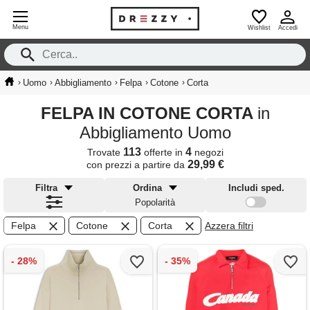
Menu
Wishlist
Accedi
›
›
›
›
›
Uomo
Abbigliamento
Felpa
Cotone
Corta
FELPA IN COTONE CORTA
in
Abbigliamento Uomo
113
4
Trovate
offerte in
negozi
29,99 €
con prezzi a partire da
Filtra
Ordina
Includi sped.
Popolarità
Felpa
Cotone
Corta
Azzera filtri