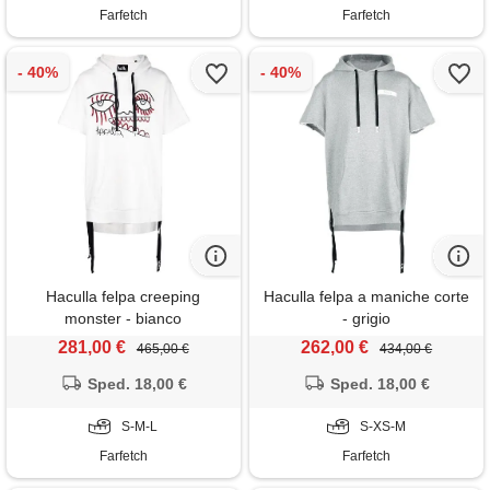
Farfetch
Farfetch
Haculla felpa creeping
Haculla felpa a maniche corte
monster - bianco
- grigio
281,00 €
262,00 €
465,00 €
434,00 €
Sped. 18,00 €
Sped. 18,00 €
S-M-L
S-XS-M
Farfetch
Farfetch