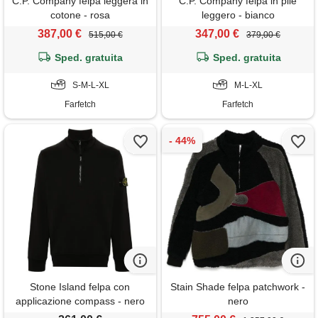
C.P. Company felpa leggera in
C.P. Company felpa in pile
cotone - rosa
leggero - bianco
387,00 €
347,00 €
515,00 €
379,00 €
Sped. gratuita
Sped. gratuita
S-M-L-XL
M-L-XL
Farfetch
Farfetch
Stone Island felpa con
Stain Shade felpa patchwork -
applicazione compass - nero
nero