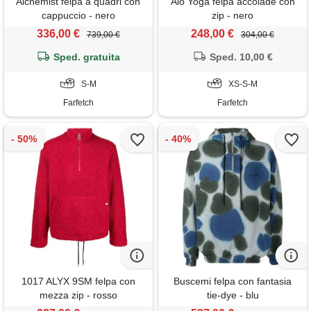
Alchemist felpa a quadri con
Alo Yoga felpa accolade con
cappuccio - nero
zip - nero
336,00 €
248,00 €
739,00 €
304,00 €
Sped. gratuita
Sped. 10,00 €
S-M
XS-S-M
Farfetch
Farfetch
1017 ALYX 9SM felpa con
Buscemi felpa con fantasia
mezza zip - rosso
tie-dye - blu