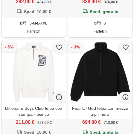
282,00 €
338,00 €
434,00 €
376,00 €
Sped. 10,00 €
Sped. gratuita
S-M-L-XXL
S
Farfetch
Farfetch
Billionaire Boys Club felpa con
Fear Of God felpa con mezza
stampa - bianco
zip - nero
211,00 €
694,00 €
223,00 €
713,00 €
Sped. 18,00 €
Sped. gratuita