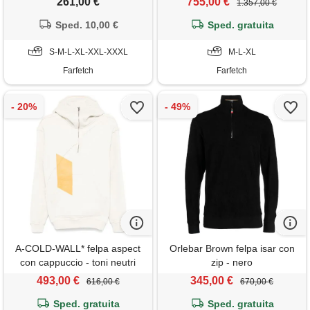
261,00 €
755,00 €
1.357,00 €
Sped. 10,00 €
Sped. gratuita
S-M-L-XL-XXL-XXXL
M-L-XL
Farfetch
Farfetch
A-COLD-WALL* felpa aspect
Orlebar Brown felpa isar con
con cappuccio - toni neutri
zip - nero
493,00 €
345,00 €
616,00 €
670,00 €
Sped. gratuita
Sped. gratuita