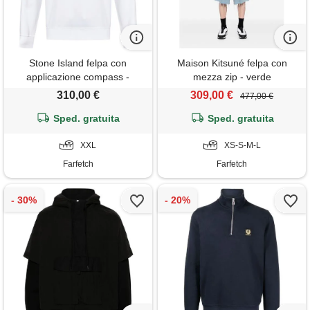
Stone Island felpa con
Maison Kitsuné felpa con
applicazione compass -
mezza zip - verde
bianco
310,00 €
309,00 €
477,00 €
Sped. gratuita
Sped. gratuita
XXL
XS-S-M-L
Farfetch
Farfetch