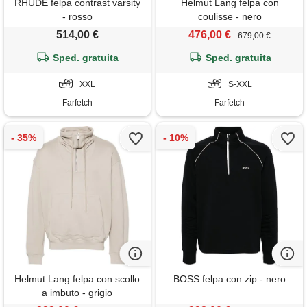
RHUDE felpa contrast varsity
Helmut Lang felpa con
- rosso
coulisse - nero
514,00 €
476,00 €
679,00 €
Sped. gratuita
Sped. gratuita
XXL
S-XXL
Farfetch
Farfetch
Helmut Lang felpa con scollo
BOSS felpa con zip - nero
a imbuto - grigio