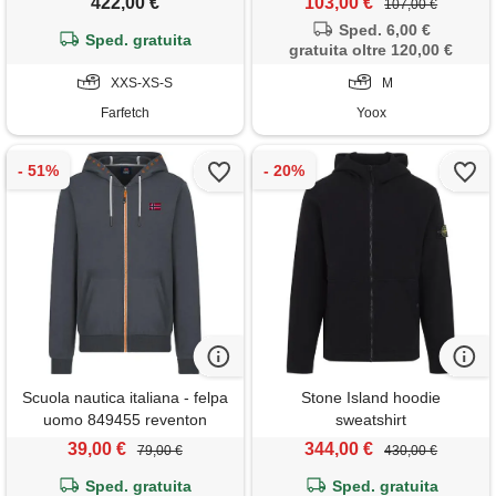
422,00 €
103,00 €
107,00 €
Sped. 6,00 €
Sped. gratuita
gratuita oltre 120,00 €
XXS-XS-S
M
Farfetch
Yoox
Scuola nautica italiana - felpa
Stone Island hoodie
uomo 849455 reventon
sweatshirt
39,00 €
344,00 €
79,00 €
430,00 €
Sped. gratuita
Sped. gratuita