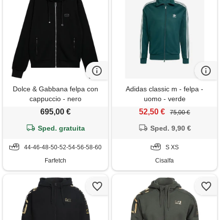
Dolce & Gabbana felpa con
Adidas classic m - felpa -
cappuccio - nero
uomo - verde
695,00 €
52,50 €
75,00 €
Sped. gratuita
Sped. 9,90 €
44-46-48-50-52-54-56-58-60
S XS
Farfetch
Cisalfa