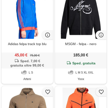
Adidas felpa track top blu
MSGM - felpa - nero
45,00 €
185,00 €
75,00 €
Sped. 7,00 €
Sped. gratuita
gratuita oltre 99,00 €
L S
L M S XL XXL
Arteni
Yoox