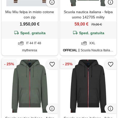
Miu Miu felpa in misto cotone
Scuola nautica italiana - felpa
con zip
uomo 142705 mility
1.950,00 €
59,00 €
79,00 €
Sped. gratuita
Sped. gratuita
IT 44 IT 48
XXL
mytheresa
OFFICIAL
Scuola Nautica Italiana