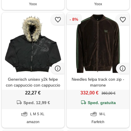
Yoox
Yoox
Generisch unisex y2k felpe
Needles felpa track con zip -
con cappuccio con cappuccio
marrone
in pelliccia zip up cotone felpa
22,27 €
332,00 €
360,00 €
con cappuccio con cerniera
hip hop punk street rock goth
Sped. 12,99 €
Sped. gratuita
leggero sweatshirt, nero , s
L M S XL
M-L
amazon
Farfetch