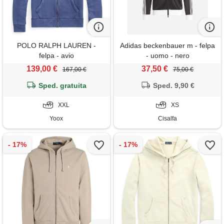
POLO RALPH LAUREN -
Adidas beckenbauer m - felpa
felpa - avio
- uomo - nero
139,00 €
37,50 €
167,00 €
75,00 €
Sped. gratuita
Sped. 9,90 €
XXL
XS
Yoox
Cisalfa