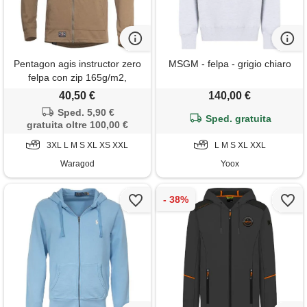
Pentagon agis instructor zero
MSGM - felpa - grigio chiaro
felpa con zip 165g/m2,
coyote,
40,50 €
140,00 €
Sped. 5,90 €
Sped. gratuita
gratuita oltre 100,00 €
3XL L M S XL XS XXL
L M S XL XXL
Waragod
Yoox