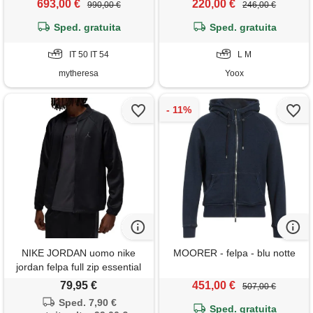
693,00 €
220,00 €
990,00 €
246,00 €
Sped. gratuita
Sped. gratuita
IT 50 IT 54
L M
mytheresa
Yoox
NIKE JORDAN uomo nike
MOORER - felpa - blu notte
jordan felpa full zip essential
79,95 €
451,00 €
507,00 €
Sped. 7,90 €
Sped. gratuita