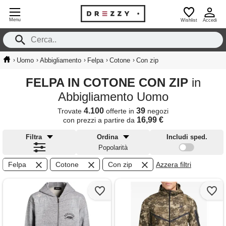
Menu
Wishlist
Accedi
›
›
›
›
›
Uomo
Abbigliamento
Felpa
Cotone
Con zip
FELPA IN COTONE CON ZIP
in
Abbigliamento Uomo
4.100
39
Trovate
offerte in
negozi
16,99 €
con prezzi a partire da
Filtra
Ordina
Includi sped.
Popolarità
Felpa
Cotone
Con zip
Azzera filtri