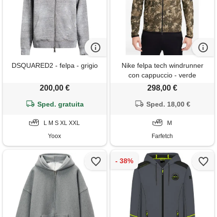
DSQUARED2 - felpa - grigio
Nike felpa tech windrunner
con cappuccio - verde
200,00 €
298,00 €
Sped. gratuita
Sped. 18,00 €
L M S XL XXL
M
Yoox
Farfetch