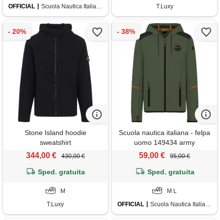
OFFICIAL
Scuola Nautica Italiana
T.Luxy
Stone Island hoodie
Scuola nautica italiana - felpa
sweatshirt
uomo 149434 army
344,00 €
59,00 €
430,00 €
95,00 €
Sped. gratuita
Sped. gratuita
M
M L
T.Luxy
OFFICIAL
Scuola Nautica Italiana