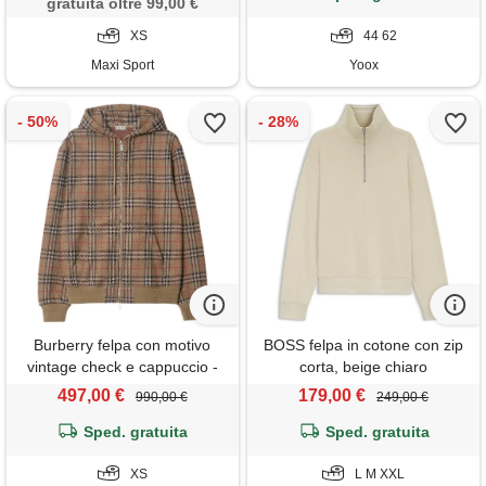
gratuita oltre 99,00 €
XS
44 62
Maxi Sport
Yoox
Burberry felpa con motivo
BOSS felpa in cotone con zip
vintage check e cappuccio -
corta, beige chiaro
marrone
497,00 €
179,00 €
990,00 €
249,00 €
Sped. gratuita
Sped. gratuita
XS
L M XXL