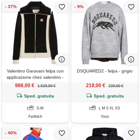
Valentino Garavani felpa con
DSQUARED2 - felpa - grigio
applicazione chez valentino -
nero
966,00 €
218,00 €
1.539,00 €
239,00 €
Sped. gratuita
Sped. gratuita
S-M
L M S XL XS
Farfetch
Yoox