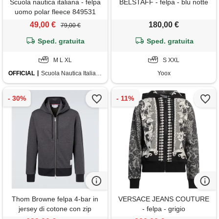
Scuola nautica italiana - felpa
BELSTAFF - felpa - blu notte
uomo polar fleece 849531
black
49,00 €
180,00 €
79,00 €
Sped. gratuita
Sped. gratuita
M L XL
S XXL
OFFICIAL
Scuola Nautica Italiana
Yoox
Thom Browne felpa 4-bar in
VERSACE JEANS COUTURE
jersey di cotone con zip
- felpa - grigio