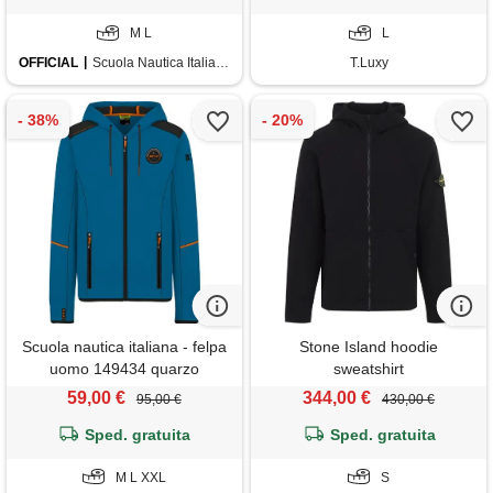
M L
L
OFFICIAL
Scuola Nautica Italiana
T.Luxy
Scuola nautica italiana - felpa
Stone Island hoodie
uomo 149434 quarzo
sweatshirt
59,00 €
344,00 €
95,00 €
430,00 €
Sped. gratuita
Sped. gratuita
M L XXL
S