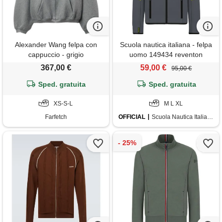
Alexander Wang felpa con
Scuola nautica italiana - felpa
cappuccio - grigio
uomo 149434 reventon
367,00 €
59,00 €
95,00 €
Sped. gratuita
Sped. gratuita
XS-S-L
M L XL
Farfetch
OFFICIAL
Scuola Nautica Italiana