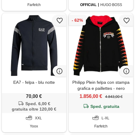
Farfetch
OFFICIAL
HUGO BOSS
EA7 - felpa - blu notte
Philipp Plein felpa con stampa
grafica e paillettes - nero
70,00 €
1.856,00 €
4.843,00 €
Sped. 6,00 €
Sped. gratuita
gratuita oltre 120,00 €
XXL
L-XL
Yoox
Farfetch