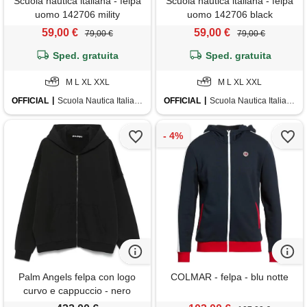
Scuola nautica italiana - felpa
Scuola nautica italiana - felpa
uomo 142706 mility
uomo 142706 black
59,00 €
59,00 €
79,00 €
79,00 €
Sped. gratuita
Sped. gratuita
M L XL XXL
M L XL XXL
OFFICIAL
Scuola Nautica Italiana
OFFICIAL
Scuola Nautica Italiana
Palm Angels felpa con logo
COLMAR - felpa - blu notte
curvo e cappuccio - nero