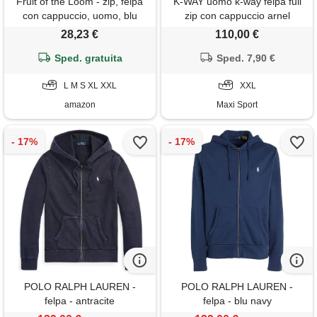
Fruit of the Loom - zip, felpa
K-WAY uomo k-way felpa full
con cappuccio, uomo, blu
zip con cappuccio arnel
(blue), small
28,23 €
110,00 €
Sped. gratuita
Sped. 7,90 €
L M S XL XXL
XXL
amazon
Maxi Sport
POLO RALPH LAUREN -
POLO RALPH LAUREN -
felpa - antracite
felpa - blu navy