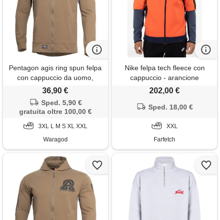
Pentagon agis ring spun felpa
Nike felpa tech fleece con
con cappuccio da uomo,
cappuccio - arancione
coyote,
36,90 €
202,00 €
Sped. 5,90 €
Sped. 18,00 €
gratuita oltre 100,00 €
3XL L M S XL XXL
XXL
Waragod
Farfetch