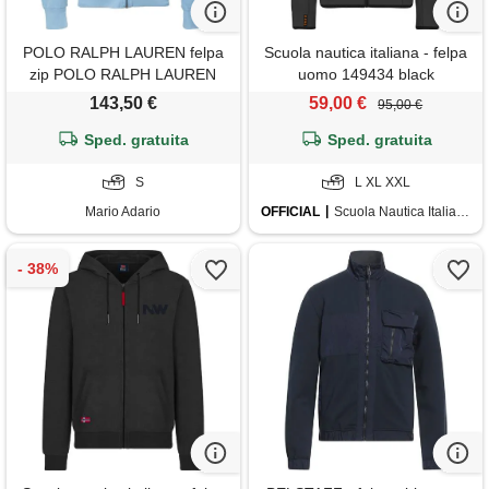
POLO RALPH LAUREN felpa
Scuola nautica italiana - felpa
zip POLO RALPH LAUREN
uomo 149434 black
014 blu uomo
143,50 €
59,00 €
95,00 €
Sped. gratuita
Sped. gratuita
S
L XL XXL
Mario Adario
OFFICIAL
Scuola Nautica Italiana