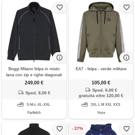
Boggi Milano felpa in misto
EA7 - felpa - verde militare
lana con zip e righe diagonali
- grigio
249,00 €
105,00 €
Sped. 6,00 €
Sped. 8,00 €
gratuita oltre 120,00 €
S-M-L-XL-XXL
3XL L M XXL XXS
Farfetch
Yoox