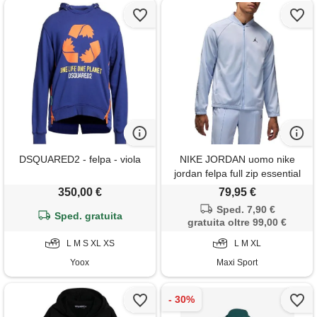
DSQUARED2 - felpa - viola
NIKE JORDAN uomo nike
jordan felpa full zip essential
350,00 €
79,95 €
Sped. 7,90 €
Sped. gratuita
gratuita oltre 99,00 €
L M S XL XS
L M XL
Yoox
Maxi Sport