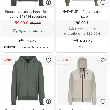
Scuola nautica italiana - felpa
NAPAPIJRI - felpa - verde
uomo 149434 reventon
militare
59,00 €
90,00 €
95,00 €
Sped. 6,00 €
Sped. gratuita
gratuita oltre 120,00 €
M L XL
L M S XL
OFFICIAL
Scuola Nautica Italiana
Yoox