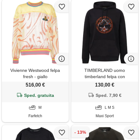
Vivienne Westwood felpa
TIMBERLAND uomo
fresh - giallo
timberland felpa con
cappuccio little gold river
516,00 €
130,00 €
Sped. gratuita
Sped. 7,90 €
M
L M S
Farfetch
Maxi Sport