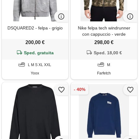
DSQUARED2 - felpa - grigio
Nike felpa tech windrunner
con cappuccio - verde
200,00 €
298,00 €
Sped. gratuita
Sped. 18,00 €
L M S XL XXL
M
Yoox
Farfetch