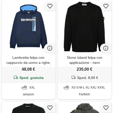
Lambretta felpa con
Stone Island felpa con
cappuccio da uomo a righe,
applicazione - nero
marina militare, xxl
48,08 €
235,00 €
Sped. gratuita
Sped. 8,00 €
XXL
XS-S-M-L-XL-XXL-XXXL
amazon
Farfetch