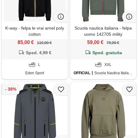
K-way - felpa le vrai arnel poly
Scuola nautica italiana - felpa
cotton
uomo 142705 mility
85,00 €
59,00 €
110,00 €
79,00 €
Sped. 4,99 €
Sped. gratuita
L
XXL
Eden Sport
OFFICIAL
Scuola Nautica Italiana