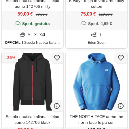
Scuola nautica italiana - felpa
K-way - felpa le vrai arnel poly
uomo 142706 mility
cotton
59,00 €
75,00 €
79,00 €
110,00 €
Sped. gratuita
Sped. 4,99 €
M L XL XXL
L
OFFICIAL
Scuola Nautica Italiana
Eden Sport
Scuola nautica italiana - felpa
THE NORTH FACE uomo the
uomo 142706 black
north face felpa con
cappuccio icon