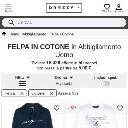
Menu
Wishlist
Accedi
›
›
›
›
Uomo
Abbigliamento
Felpa
Cotone
FELPA IN COTONE
in Abbigliamento
Uomo
18.426
50
Trovate
offerte in
negozi
5,00 €
con prezzi a partire da
Filtra
Ordina
Includi sped.
Popolarità
Felpa
Cotone
Azzera filtri