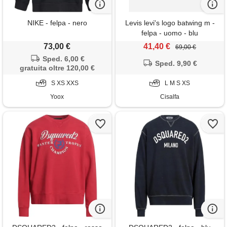
NIKE - felpa - nero
Levis levi's logo batwing m -
felpa - uomo - blu
73,00 €
41,40 €
69,00 €
Sped. 6,00 €
Sped. 9,90 €
gratuita oltre 120,00 €
S XS XXS
L M S XS
Yoox
Cisalfa