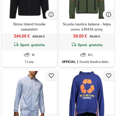
Stone Island hoodie
Scuola nautica italiana - felpa
sweatshirt
uomo 149434 army
344,00 €
59,00 €
430,00 €
95,00 €
Sped. gratuita
Sped. gratuita
M
M L
T.Luxy
OFFICIAL
Scuola Nautica Italiana