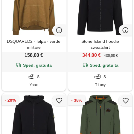
DSQUARED2 - felpa - verde
Stone Island hoodie
militare
sweatshirt
158,00 €
344,00 €
430,00 €
Sped. gratuita
Sped. gratuita
S
S
Yoox
T.Luxy