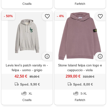
Cisalfa
Farfetch
Levis levi's patch varsity m -
Stone Island felpa con logo e
felpa - uomo - grigio
cappuccio - viola
42,50 €
299,00 €
85,00 €
310,00 €
Sped. 9,90 €
Sped. 8,00 €
XL
S-XL
Cisalfa
Farfetch