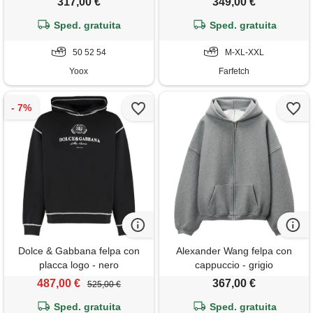
317,00 €
349,00 €
Sped. gratuita
Sped. gratuita
50 52 54
M-XL-XXL
Yoox
Farfetch
Dolce & Gabbana felpa con
Alexander Wang felpa con
placca logo - nero
cappuccio - grigio
487,00 €
367,00 €
525,00 €
Sped. gratuita
Sped. gratuita