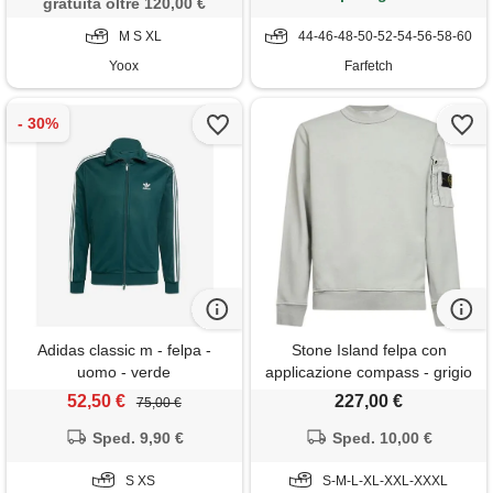
gratuita oltre 120,00 €
M S XL
44-46-48-50-52-54-56-58-60
Yoox
Farfetch
Adidas classic m - felpa -
Stone Island felpa con
uomo - verde
applicazione compass - grigio
52,50 €
227,00 €
75,00 €
Sped. 9,90 €
Sped. 10,00 €
S XS
S-M-L-XL-XXL-XXXL