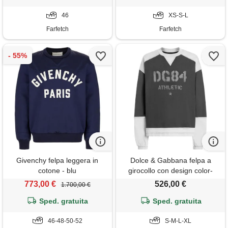
46
XS-S-L
Farfetch
Farfetch
Givenchy felpa leggera in
Dolce & Gabbana felpa a
cotone - blu
girocollo con design color-
block - grigio
773,00 €
526,00 €
1.700,00 €
Sped. gratuita
Sped. gratuita
46-48-50-52
S-M-L-XL