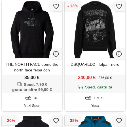
THE NORTH FACE uomo the
DSQUARED2 - felpa - nero
north face felpa con
cappuccio drew peak
85,00 €
240,00 €
276,00 €
Sped. 7,90 €
Sped. gratuita
gratuita oltre 99,00 €
XL
L M XL
Maxi Sport
Yoox