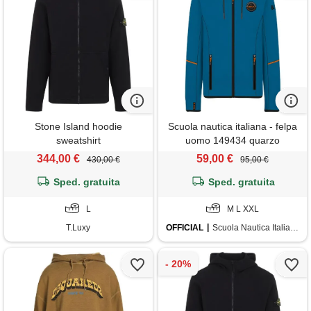
Stone Island hoodie
Scuola nautica italiana - felpa
sweatshirt
uomo 149434 quarzo
344,00 €
59,00 €
430,00 €
95,00 €
Sped. gratuita
Sped. gratuita
L
M L XXL
T.Luxy
OFFICIAL
Scuola Nautica Italiana