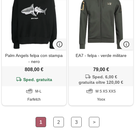
Palm Angels felpa con stampa
EA7 - felpa - verde militare
- nero
808,00 €
79,00 €
Sped. 6,00 €
Sped. gratuita
gratuita oltre 120,00 €
M-L
M S XS XXS
Farfetch
Yoox
1
2
3
>