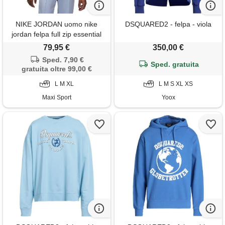
NIKE JORDAN uomo nike
DSQUARED2 - felpa - viola
jordan felpa full zip essential
79,95 €
350,00 €
Sped. 7,90 €
Sped. gratuita
gratuita oltre 99,00 €
L M XL
L M S XL XS
Maxi Sport
Yoox