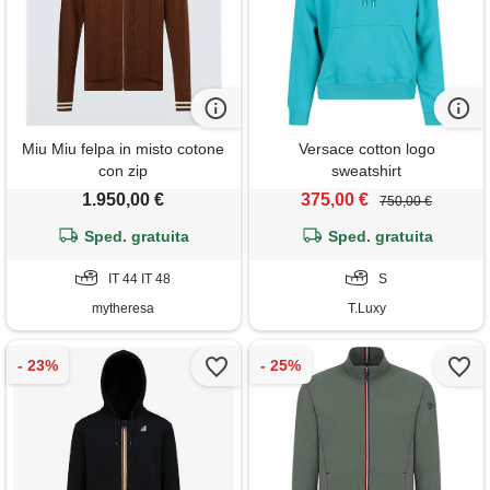
Miu Miu felpa in misto cotone
Versace cotton logo
con zip
sweatshirt
1.950,00 €
375,00 €
750,00 €
Sped. gratuita
Sped. gratuita
IT 44 IT 48
S
mytheresa
T.Luxy