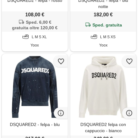
DSQUARED2 - felpa - rosso
DSQUARED2 - felpa - blu
notte
108,00 €
182,00 €
Sped. 6,00 €
Sped. gratuita
gratuita oltre 120,00 €
L M S XL
L M S XS
Yoox
Yoox
DSQUARED2 - felpa - blu
DSQUARED2 felpa con
cappuccio - bianco