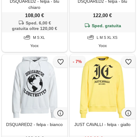
DSQUARED2 - felpa - blu
DSQUARED2 - felpa - blu
chiaro
108,00 €
122,00 €
Sped. 6,00 €
Sped. gratuita
gratuita oltre 120,00 €
M S XL
L M S XL XS
Yoox
Yoox
DSQUARED2 - felpa - bianco
JUST CAVALLI - felpa - giallo