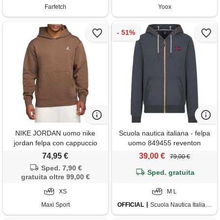
Farfetch
Yoox
NIKE JORDAN uomo nike
Scuola nautica italiana - felpa
jordan felpa con cappuccio
uomo 849455 reventon
brooklyn
74,95 €
39,00 €
79,00 €
Sped. 7,90 €
Sped. gratuita
gratuita oltre 99,00 €
XS
M L
Maxi Sport
OFFICIAL
Scuola Nautica Italiana