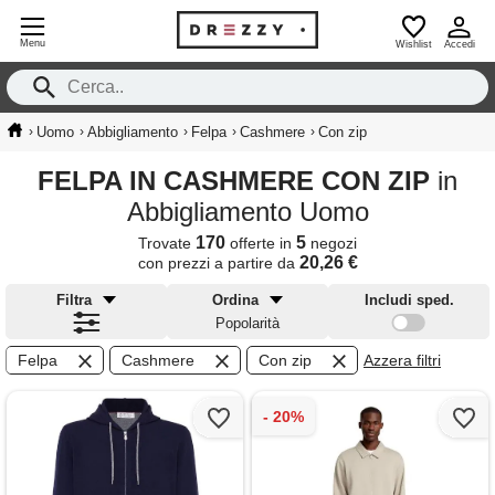
Menu
Wishlist
Accedi
›
›
›
›
›
Uomo
Abbigliamento
Felpa
Cashmere
Con zip
FELPA IN CASHMERE CON ZIP
in
Abbigliamento Uomo
170
5
Trovate
offerte in
negozi
20,26 €
con prezzi a partire da
Filtra
Ordina
Includi sped.
Popolarità
Felpa
Cashmere
Con zip
Azzera filtri