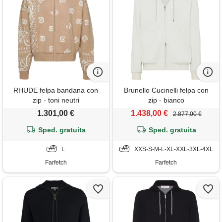
RHUDE felpa bandana con
Brunello Cucinelli felpa con
zip - toni neutri
zip - bianco
1.301,00 €
1.438,00 €
2.877,00 €
Sped. gratuita
Sped. gratuita
L
XXS-S-M-L-XL-XXL-3XL-4XL
Farfetch
Farfetch