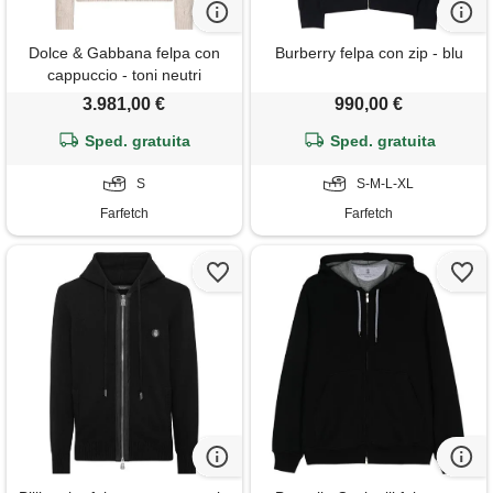
Dolce & Gabbana felpa con
Burberry felpa con zip - blu
cappuccio - toni neutri
3.981,00 €
990,00 €
Sped. gratuita
Sped. gratuita
S
S-M-L-XL
Farfetch
Farfetch