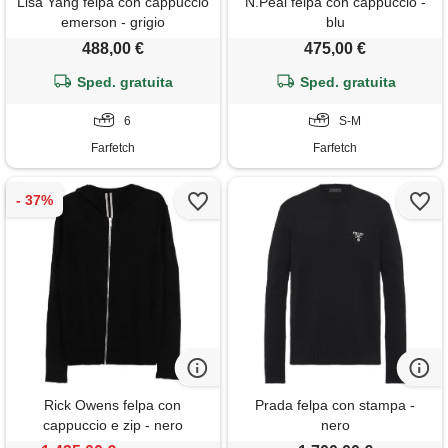
Lisa Yang felpa con cappuccio
N.Peal felpa con cappuccio -
emerson - grigio
blu
488,00 €
475,00 €
Sped. gratuita
Sped. gratuita
6
S-M
Farfetch
Farfetch
Rick Owens felpa con
Prada felpa con stampa -
cappuccio e zip - nero
nero