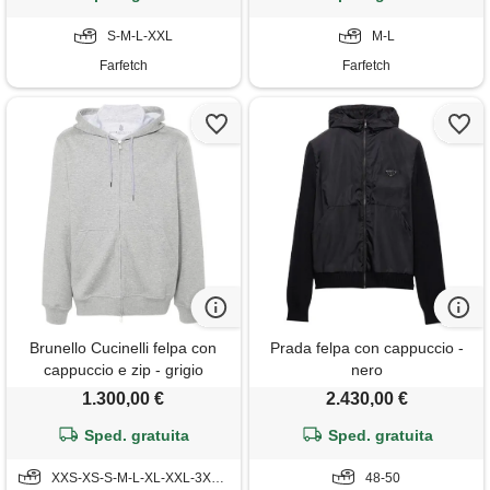
S-M-L-XXL
M-L
Farfetch
Farfetch
Brunello Cucinelli felpa con
Prada felpa con cappuccio -
cappuccio e zip - grigio
nero
1.300,00 €
2.430,00 €
Sped. gratuita
Sped. gratuita
XXS-XS-S-M-L-XL-XXL-3XL-4XL
48-50