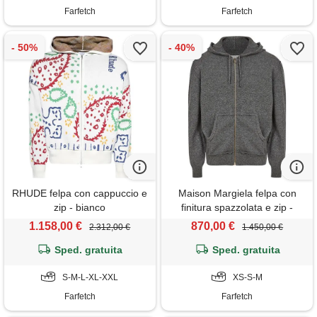
Farfetch
Farfetch
RHUDE felpa con cappuccio e
Maison Margiela felpa con
zip - bianco
finitura spazzolata e zip -
grigio
1.158,00 €
870,00 €
2.312,00 €
1.450,00 €
Sped. gratuita
Sped. gratuita
S-M-L-XL-XXL
XS-S-M
Farfetch
Farfetch