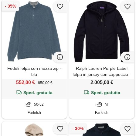
Fedeli felpa con mezza zip -
Ralph Lauren Purple Label
blu
felpa in jersey con cappuccio -
blu
552,00 €
2.005,00 €
850,00 €
Sped. gratuita
Sped. gratuita
50-52
M
Farfetch
Farfetch