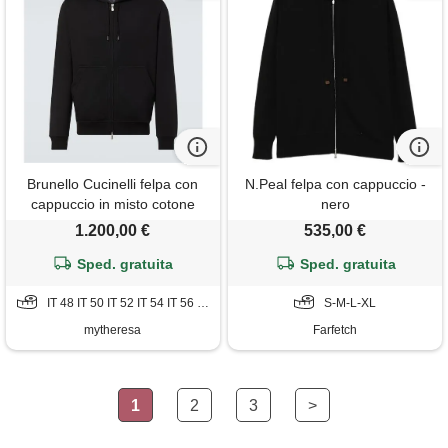
Brunello Cucinelli felpa con
N.Peal felpa con cappuccio -
cappuccio in misto cotone
nero
1.200,00 €
535,00 €
Sped. gratuita
Sped. gratuita
IT 48 IT 50 IT 52 IT 54 IT 56 IT 58
S-M-L-XL
mytheresa
Farfetch
1
2
3
>