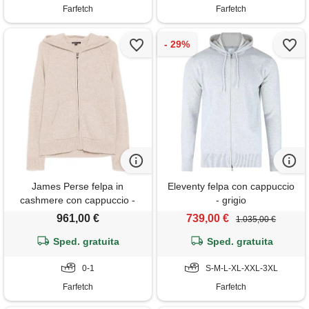
Farfetch
Farfetch
James Perse felpa in
Eleventy felpa con cappuccio
cashmere con cappuccio -
- grigio
toni neutri
961,00 €
739,00 €
1.035,00 €
Sped. gratuita
Sped. gratuita
0-1
S-M-L-XL-XXL-3XL
Farfetch
Farfetch