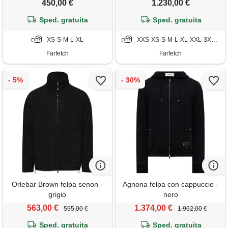
450,00 €
1.230,00 €
Sped. gratuita
Sped. gratuita
XS-S-M-L-XL
XXS-XS-S-M-L-XL-XXL-3XL-4XL
Farfetch
Farfetch
Orlebar Brown felpa senon -
Agnona felpa con cappuccio -
grigio
nero
563,00 €
1.374,00 €
595,00 €
1.962,00 €
Sped. gratuita
Sped. gratuita