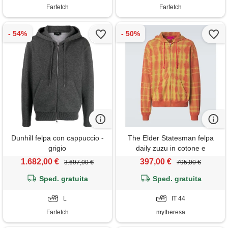
Farfetch
Farfetch
Dunhill felpa con cappuccio -
The Elder Statesman felpa
grigio
daily zuzu in cotone e
cashmere con cappuccio
1.682,00 €
397,00 €
3.697,00 €
795,00 €
Sped. gratuita
Sped. gratuita
L
IT 44
Farfetch
mytheresa