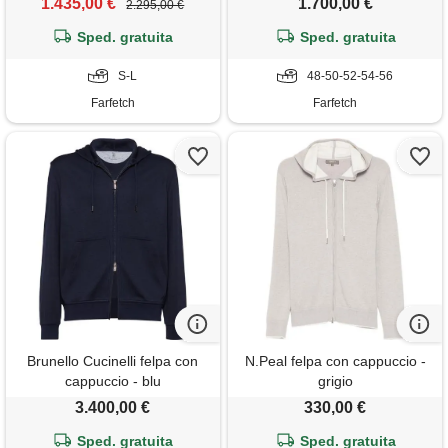
1.435,00 €
1.700,00 €
2.295,00 €
Sped. gratuita
Sped. gratuita
S-L
48-50-52-54-56
Farfetch
Farfetch
Brunello Cucinelli felpa con
N.Peal felpa con cappuccio -
cappuccio - blu
grigio
3.400,00 €
330,00 €
Sped. gratuita
Sped. gratuita