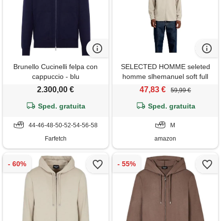
Brunello Cucinelli felpa con
SELECTED HOMME seleted
cappuccio - blu
homme slhemanuel soft full
zip sweat noos, pure
2.300,00 €
47,83 €
59,99 €
cashmere. , m
Sped. gratuita
Sped. gratuita
44-46-48-50-52-54-56-58
M
Farfetch
amazon