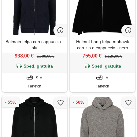
Balmain felpa con cappuccio -
Helmut Lang felpa mohawk
blu
con zip e cappuccio - nero
938,00 €
755,00 €
1.688,00 €
1.126,00 €
Sped. gratuita
Sped. gratuita
S-M
M
Farfetch
Farfetch