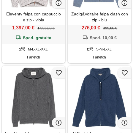
Eleventy felpa con cappuccio
Zadig&Voltaire felpa clash con
e zip - viola
zip - blu
1.397,00 €
276,00 €
1.995,00 €
395,00 €
Sped. gratuita
Sped. 10,00 €
M-L-XL-XXL
S-M-L-XL
Farfetch
Farfetch