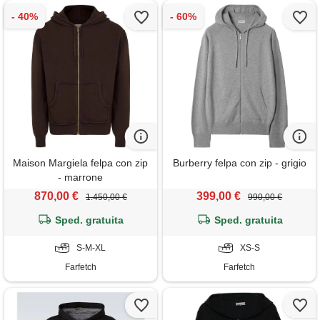
Maison Margiela felpa con zip
Burberry felpa con zip - grigio
- marrone
870,00 €
399,00 €
1.450,00 €
990,00 €
Sped. gratuita
Sped. gratuita
S-M-XL
XS-S
Farfetch
Farfetch