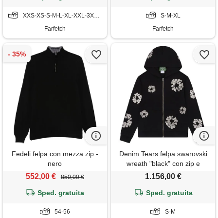
XXS-XS-S-M-L-XL-XXL-3XL-4XL
S-M-XL
Farfetch
Farfetch
Fedeli felpa con mezza zip -
Denim Tears felpa swarovski
nero
wreath "black" con zip e
cappuccio - nero
552,00 €
1.156,00 €
850,00 €
Sped. gratuita
Sped. gratuita
54-56
S-M