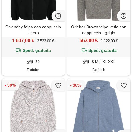
Givenchy felpa con cappuccio
Orlebar Brown felpa vetle con
- nero
cappuccio - grigio
1.607,00 €
563,00 €
3.533,00 €
1.122,00 €
Sped. gratuita
Sped. gratuita
50
S-M-L-XL-XXL
Farfetch
Farfetch