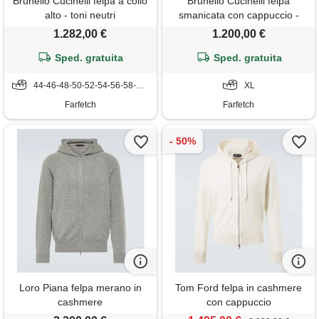
Brunello Cucinelli felpa a collo
Brunello Cucinelli felpa
alto - toni neutri
smanicata con cappuccio -
grigio
1.282,00 €
1.200,00 €
Sped. gratuita
Sped. gratuita
44-46-48-50-52-54-56-58-60-62
XL
Farfetch
Farfetch
Loro Piana felpa merano in
Tom Ford felpa in cashmere
cashmere
con cappuccio