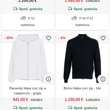
2.200,00 €
1.495,00 €
2.990,00 €
Sped. gratuita
Sped. gratuita
IT 52
IT 50 IT 52
mytheresa
mytheresa
Eleventy felpa con zip e
Brioni felpa con zip - blu
cappuccio - grigio
641,00 €
1.150,00 €
915,00 €
1.230,00 €
Sped. gratuita
Sped. gratuita