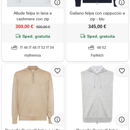
Allude felpa in lana e
Galiano felpa con cappuccio e
cashmere con zip
zip - blu
300,00 €
345,00 €
500,00 €
Sped. gratuita
Sped. gratuita
IT 46 IT 48 IT 52 IT 54
48-52
mytheresa
Farfetch