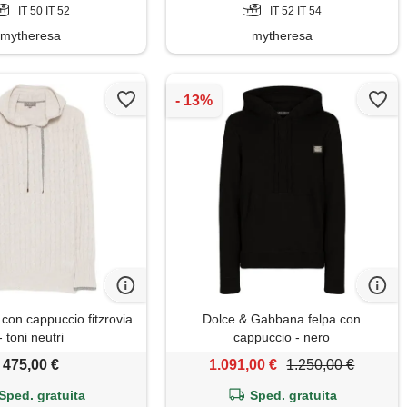
IT 50 IT 52
IT 52 IT 54
mytheresa
mytheresa
 con cappuccio fitzrovia
Dolce & Gabbana felpa con
- toni neutri
cappuccio - nero
475,00 €
1.091,00 €
1.250,00 €
Sped. gratuita
Sped. gratuita