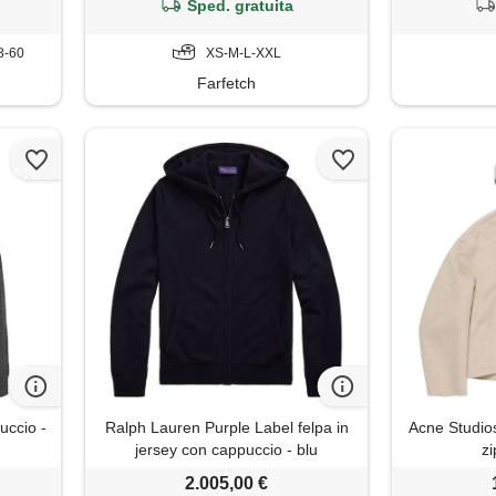
Sped. gratuita
8-60
XS-M-L-XXL
Farfetch
uccio -
Ralph Lauren Purple Label felpa in
Acne Studio
jersey con cappuccio - blu
zi
2.005,00 €