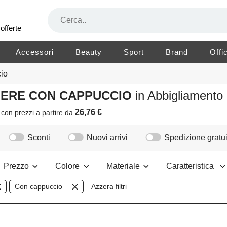
offerte
Accessori
Beauty
Sport
Brand
Offi
io
HMERE CON CAPPUCCIO
in Abbigliament
26,76 €
i
con prezzi a partire da
Sconti
Nuovi arrivi
Spedizione gratui
Prezzo
Colore
Materiale
Caratteristica
Con cappuccio
Azzera filtri