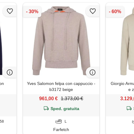
con
Yves Salomon felpa con cappuccio -
Giorgio Arm
b3172 beige
e z
961,00 €
1.373,00 €
3.129,
Sped. gratuita
-58
L
Farfetch