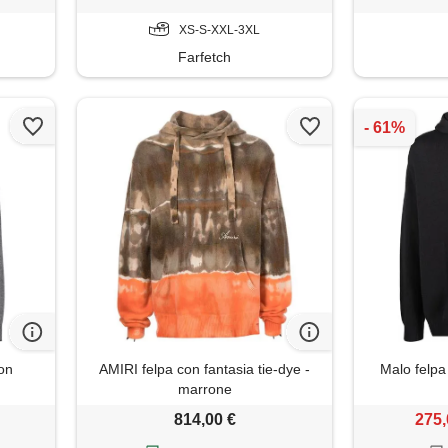
XS-S-XXL-3XL
Farfetch
con
AMIRI felpa con fantasia tie-dye -
Malo felpa
marrone
814,00 €
275,