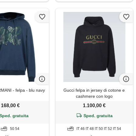
ANI - felpa - blu navy
Gucci felpa in jersey di cotone e
cashmere con logo
168,00 €
1.100,00 €
Sped. gratuita
Sped. gratuita
50 54
IT 46 IT 48 IT 50 IT 52 IT 54