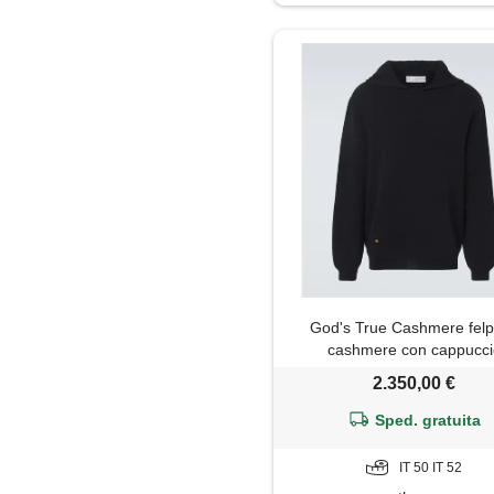
Piumino
Soprabito
God's True Cashmere felp
cashmere con cappucci
2.350,00 €
Sped. gratuita
IT 50 IT 52