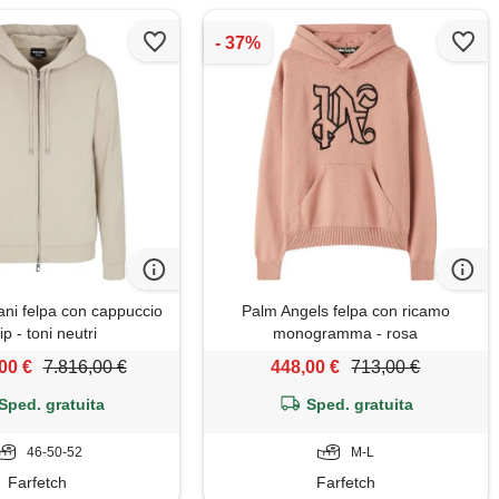
ani felpa con cappuccio
Palm Angels felpa con ricamo
ip - toni neutri
monogramma - rosa
00 €
7.816,00 €
448,00 €
713,00 €
Sped. gratuita
Sped. gratuita
46-50-52
M-L
Farfetch
Farfetch