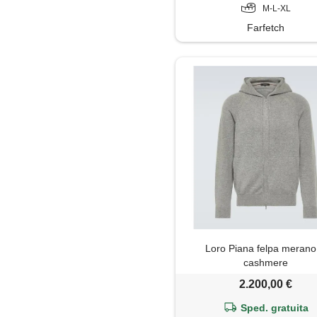
M-L-XL
Farfetch
Loro Piana felpa merano
cashmere
2.200,00 €
Sped. gratuita