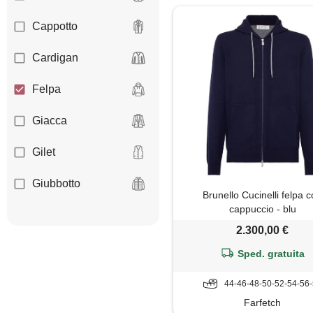
Cappotto
Cardigan
Felpa
Giacca
Gilet
Giubbotto
Brunello Cucinelli felpa 
cappuccio - blu
Maglia
2.300,00 €
Maglione
Sped. gratuita
Mantella
44-46-48-50-52-54-56
Farfetch
Parka