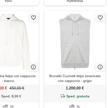
Yoox
mytheresa
ina felpa con cappuccio
Brunello Cucinelli felpa smanicata
- bianco
con cappuccio - grigio
00 €
450,00 €
1.200,00 €
Sped. 8,00 €
Sped. gratuita
54
XL