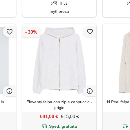
IT 52
mytheresa
 in
Eleventy felpa con zip e cappuccio -
N.Peal felpa
grigio
641,00 €
915,00 €
Sped. gratuita