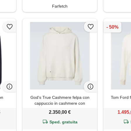
Farfetch
on
God's True Cashmere felpa con
Tom Ford f
cappuccio in cashmere con
ametista
€
2.350,00 €
1.495,
Sped. gratuita