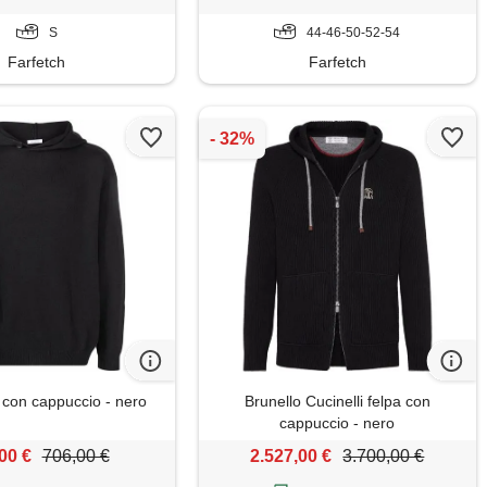
S
44-46-50-52-54
Farfetch
Farfetch
 con cappuccio - nero
Brunello Cucinelli felpa con
cappuccio - nero
00 €
706,00 €
2.527,00 €
3.700,00 €