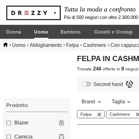
Tutta la moda a confronto
Più di 500 negozi con oltre 2.300.000 
Donna
Uomo
Bambino
Gioielli e Orologi
›
›
›
›
›
Uomo
Abbigliamento
Felpa
Cashmere
Con cappucc
FELPA IN CAS
246
8
Trovate
offerte in
negoz
Second hand
Brand
Taglia
Prodotto
Felpa
Cashmere
Blazer
Camicia