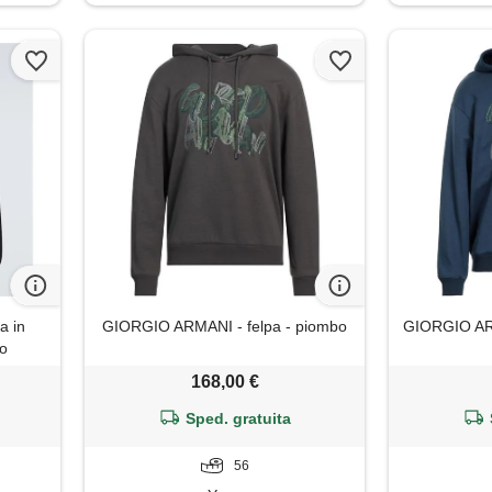
a in
GIORGIO ARMANI - felpa - piombo
GIORGIO ARM
o
168,00 €
Sped. gratuita
56