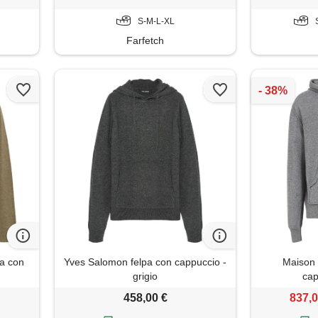
S-M-L-XL
Farfetch
ia con
Yves Salomon felpa con cappuccio -
Maison 
grigio
cap
458,00 €
837,0