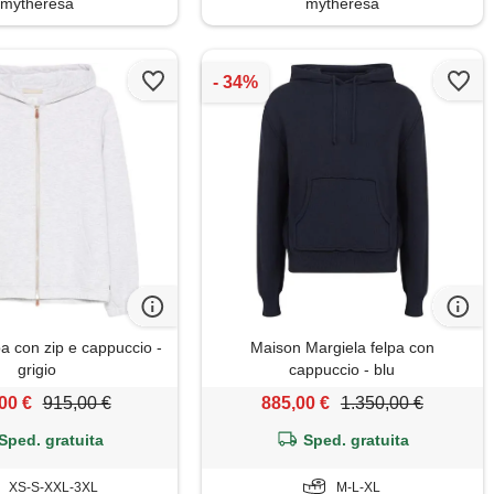
mytheresa
mytheresa
pa con zip e cappuccio -
Maison Margiela felpa con
grigio
cappuccio - blu
00 €
915,00 €
885,00 €
1.350,00 €
Sped. gratuita
Sped. gratuita
XS-S-XXL-3XL
M-L-XL