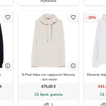
mytheresa
u
N.Peal felpa con cappuccio fitzrovia
Eleventy fel
- toni neutri
 €
475,00 €
641,
Sped. gratuita
S