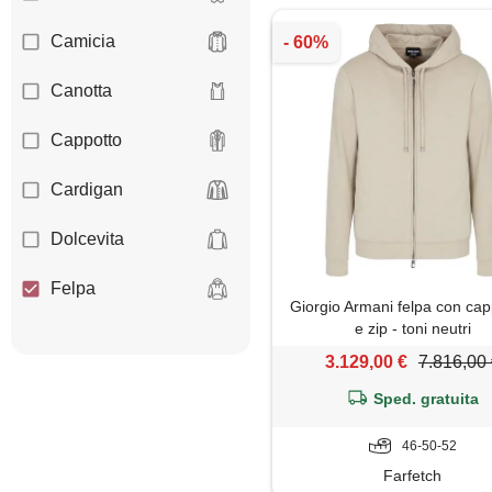
Camicia
Canotta
Cappotto
Cardigan
Dolcevita
Felpa
Giorgio Armani felpa con ca
e zip - toni neutri
Giacca
3.129,00 €
7.816,00
Gilet
Sped. gratuita
Giubbotto
46-50-52
Farfetch
Maglia