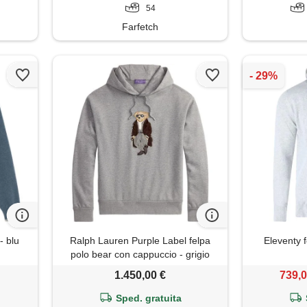
54
Farfetch
- blu
Ralph Lauren Purple Label felpa
Eleventy 
polo bear con cappuccio - grigio
1.450,00 €
739,0
Sped. gratuita