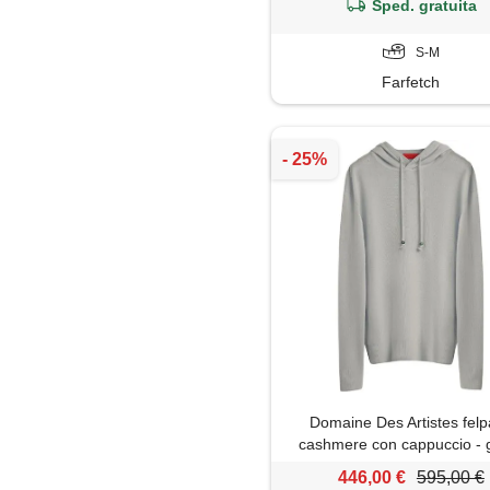
Sped. gratuita
S-M
Farfetch
Domaine Des Artistes felp
cashmere con cappuccio - g
446,00 €
595,00 €