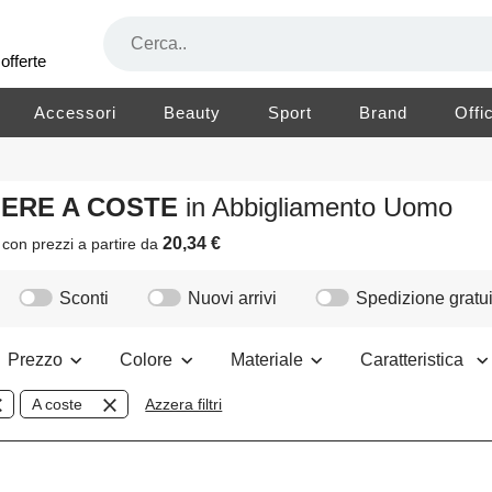
offerte
Accessori
Beauty
Sport
Brand
Offi
MERE A COSTE
in Abbigliamento Uomo
20,34 €
i
con prezzi a partire da
Sconti
Nuovi arrivi
Spedizione gratui
Prezzo
Colore
Materiale
Caratteristica
A coste
Azzera filtri