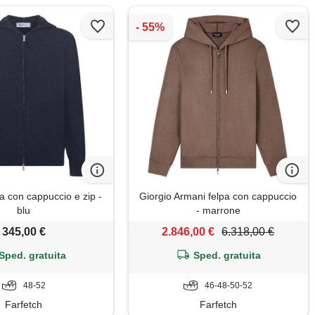
a con cappuccio e zip -
Giorgio Armani felpa con cappuccio
blu
- marrone
345,00 €
2.846,00 €
6.318,00 €
Sped. gratuita
Sped. gratuita
48-52
46-48-50-52
Farfetch
Farfetch