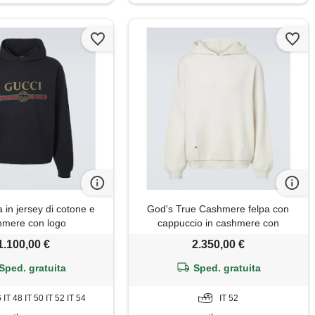
 in jersey di cotone e
God's True Cashmere felpa con
hmere con logo
cappuccio in cashmere con
ametista
1.100,00 €
2.350,00 €
Sped. gratuita
Sped. gratuita
6 IT 48 IT 50 IT 52 IT 54
IT 52