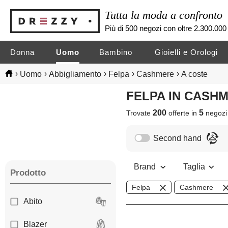
Tutta la moda a confronto
Più di 500 negozi con oltre 2.300.000 
Donna
Uomo
Bambino
Gioielli e Orologi
›
›
›
›
›
Uomo
Abbigliamento
Felpa
Cashmere
A coste
FELPA IN CASH
200
5
Trovate
offerte in
negoz
Second hand
Brand
Taglia
Prodotto
Felpa
Cashmere
Abito
Blazer