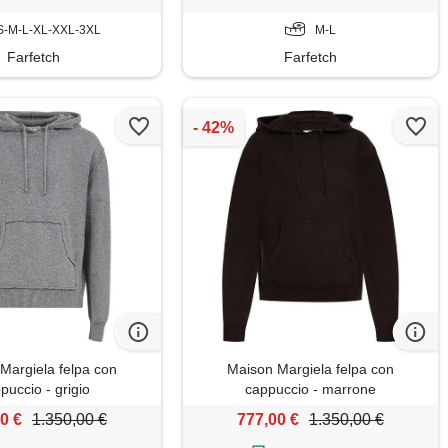
S-M-L-XL-XXL-3XL
M-L
Farfetch
Farfetch
Margiela felpa con
Maison Margiela felpa con
puccio - grigio
cappuccio - marrone
0 €
1.350,00 €
777,00 €
1.350,00 €