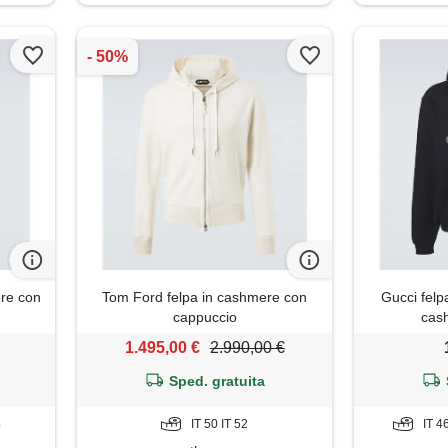
ere con
Tom Ford felpa in cashmere con
Gucci felpa
cappuccio
cas
1.495,00 €
2.990,00 €
Sped. gratuita
4
IT 50 IT 52
IT 4