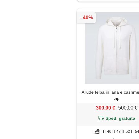
Maglietta
Maglione
Mantella
Pantaloni
Piumino
Polo
Allude felpa in lana e cashm
Shorts
zip
300,00 €
500,00 €
Sped. gratuita
IT 46 IT 48 IT 52 IT 5