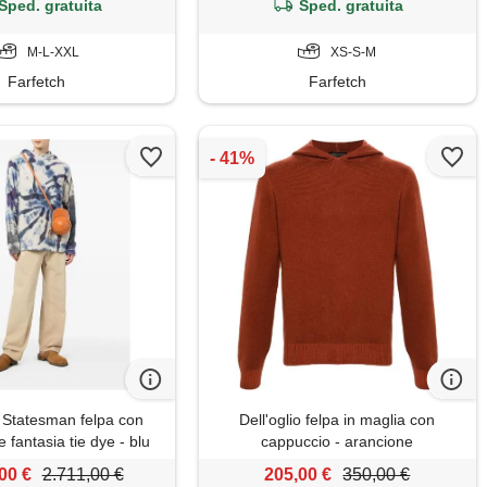
Sped. gratuita
Sped. gratuita
M-L-XXL
XS-S-M
Farfetch
Farfetch
 Statesman felpa con
Dell'oglio felpa in maglia con
 fantasia tie dye - blu
cappuccio - arancione
00 €
2.711,00 €
205,00 €
350,00 €