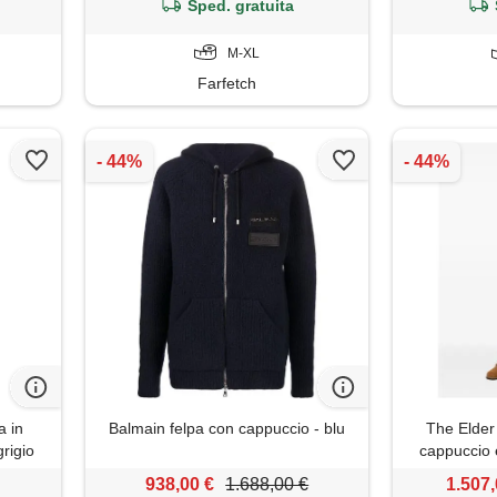
Sped. gratuita
M-XL
Farfetch
a in
Balmain felpa con cappuccio - blu
The Elder
rigio
cappuccio e
938,00 €
1.688,00 €
1.507,