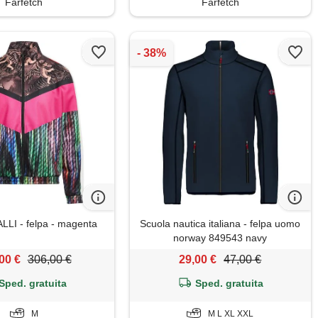
Farfetch
Farfetch
LI - felpa - magenta
Scuola nautica italiana - felpa uomo
norway 849543 navy
00 €
306,00 €
29,00 €
47,00 €
Sped. gratuita
Sped. gratuita
M
M L XL XXL