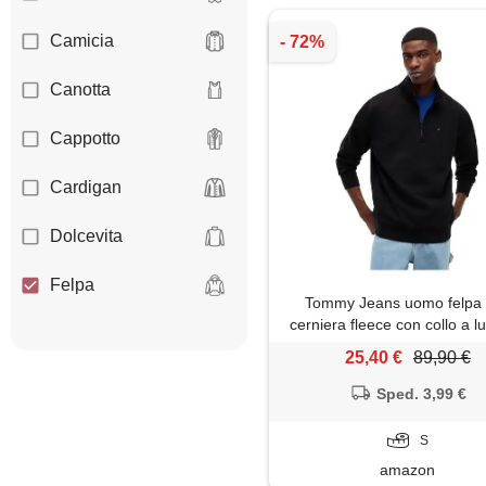
Camicia
Canotta
Cappotto
Cardigan
Dolcevita
Felpa
Tommy Jeans uomo felpa
cerniera fleece con collo a l
Giacca
nero (black), s
25,40 €
89,90 €
Giaccone
Sped. 3,99 €
Gilet
S
amazon
Giubbotto