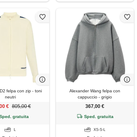
felpa con zip - toni
Alexander Wang felpa con
neutri
cappuccio - grigio
00 €
805,00 €
367,00 €
Sped. gratuita
Sped. gratuita
L
XS-S-L