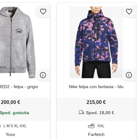
2 - felpa - grigio
Nike felpa con fantasia - blu
200,00 €
215,00 €
Sped. gratuita
Sped. 18,00 €
L M S XL XXL
XXL
Yoox
Farfetch