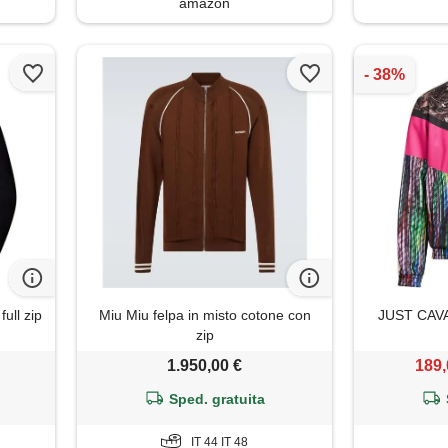
amazon
ull zip
Miu Miu felpa in misto cotone con
JUST CAVAL
zip
1.950,00 €
189,
Sped. gratuita
IT 44 IT 48