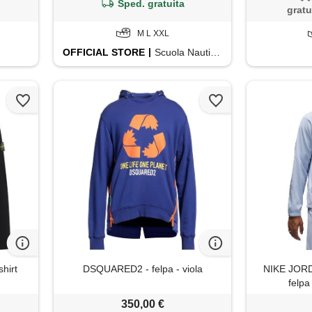
Sped. gratuita
gratu
M L XXL
OFFICIAL
STORE
Scuola Nautica Italiana
hirt
DSQUARED2 - felpa - viola
NIKE JORD
felpa 
350,00 €