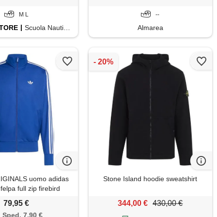
M L
--
TORE
Scuola Nautica Italiana
Almarea
IGINALS uomo adidas
Stone Island hoodie sweatshirt
felpa full zip firebird
79,95 €
344,00 €
430,00 €
Sped. 7,90 €