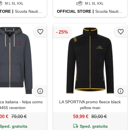
M L XL XXL
M L XL XXL
TORE
Scuola Nautica Italiana
OFFICIAL
STORE
Scuola Nautica Italiana
ca italiana - felpa uomo
LA SPORTIVA promo fleece black
9455 reventon
yellow man
00 €
79,00 €
59,99 €
80,00 €
Sped. gratuita
Sped. gratuita