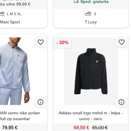
Sped. gratuita
ita oltre 99,00 €
L M S XL
S
Maxi Sport
T.Luxy
AN uomo nike jordan
Adidas small logo trefoil m - felpa -
full zip essential
uomo - nero
79,95 €
59,50 €
85,00 €