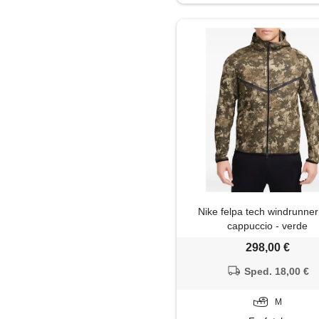
Impermeabile
Jeans
Maglia
Maglietta
Maglione
Mantella
Nike felpa tech windrunner
Pantaloni
cappuccio - verde
298,00 €
Pantaloni capri
Sped. 18,00 €
Parka
M
Piumino