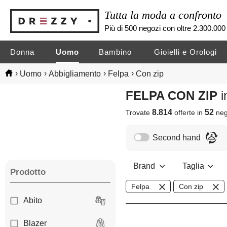
Tutta la moda a confronto
Più di 500 negozi con oltre 2.300.000 
Donna
Uomo
Bambino
Gioielli e Orologi
›
›
›
›
Uomo
Abbigliamento
Felpa
Con zip
FELPA CON ZIP
i
8.814
52
Trovate
offerte in
neg
Second hand
Brand
Taglia
Prodotto
Felpa
Con zip
Abito
Blazer