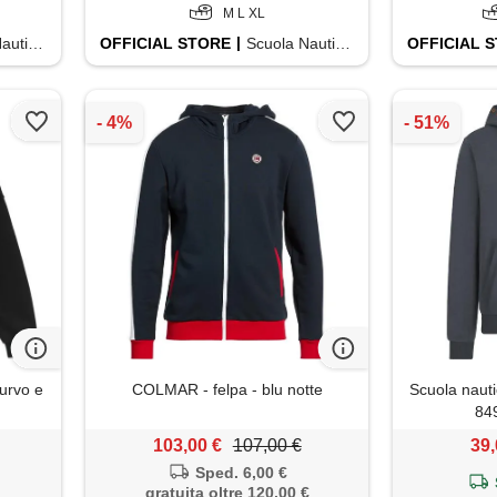
M L XL
Italiana
OFFICIAL
STORE
Scuola Nautica Italiana
OFFICIAL
S
urvo e
COLMAR - felpa - blu notte
Scuola nauti
84
103,00 €
107,00 €
39,
Sped. 6,00 €
gratuita oltre 120,00 €