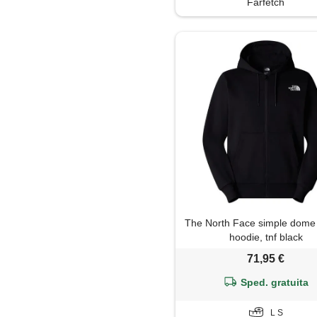
Farfetch
Polo
Salopette
Shorts
Soprabito
Trench
The North Face simple dome f
hoodie, tnf black
71,95 €
Sped. gratuita
L S