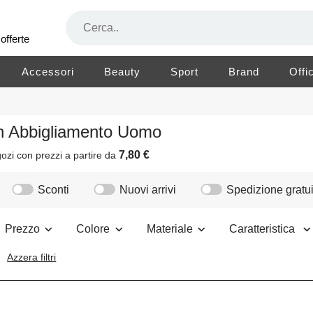
offerte
Accessori
Beauty
Sport
Brand
Offi
n Abbigliamento Uomo
7,80 €
ozi
con prezzi a partire da
Sconti
Nuovi arrivi
Spedizione gratui
Prezzo
Colore
Materiale
Caratteristica
Azzera filtri