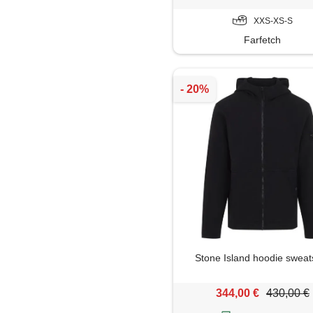
XXS-XS-S
Farfetch
Stone Island hoodie sweats
344,00 €
430,00 €