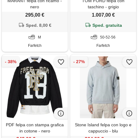
MARANT felpa con ricamo -
TOM FORD felpa con
nero
taschino - grigio
295,00 €
1.007,00 €
Sped. 8,00 €
Sped. gratuita
M
50-52-56
Farfetch
Farfetch
PDF felpa con stampa grafica
Stone Island felpa con logo e
in cotone - nero
cappuccio - blu