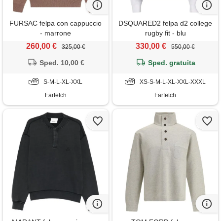
FURSAC felpa con cappuccio
DSQUARED2 felpa d2 college
- marrone
rugby fit - blu
260,00 €
330,00 €
325,00 €
550,00 €
Sped. 10,00 €
Sped. gratuita
S-M-L-XL-XXL
XS-S-M-L-XL-XXL-XXXL
Farfetch
Farfetch