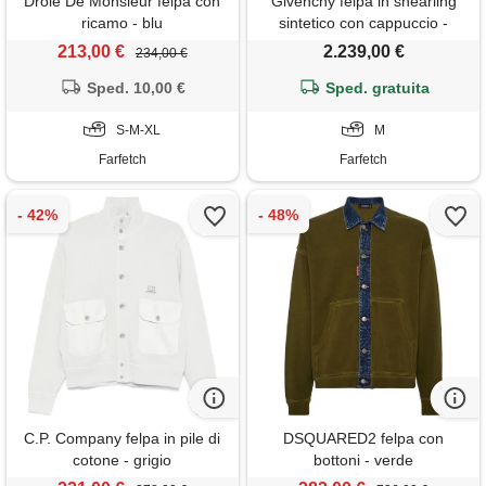
Drôle De Monsieur felpa con
Givenchy felpa in shearling
ricamo - blu
sintetico con cappuccio -
bianco
213,00 €
2.239,00 €
234,00 €
Sped. 10,00 €
Sped. gratuita
S-M-XL
M
Farfetch
Farfetch
C.P. Company felpa in pile di
DSQUARED2 felpa con
cotone - grigio
bottoni - verde