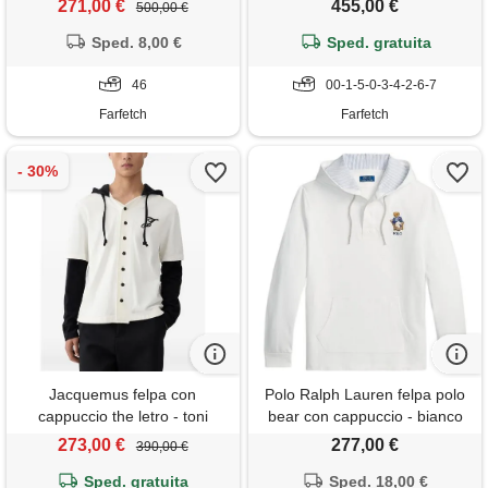
271,00 €
455,00 €
500,00 €
Sped. 8,00 €
Sped. gratuita
46
00-1-5-0-3-4-2-6-7
Farfetch
Farfetch
Jacquemus felpa con
Polo Ralph Lauren felpa polo
cappuccio the letro - toni
bear con cappuccio - bianco
neutri
273,00 €
277,00 €
390,00 €
Sped. gratuita
Sped. 18,00 €