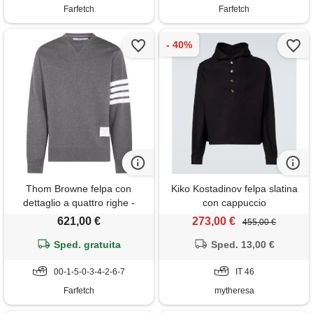
Farfetch
Farfetch
Thom Browne felpa con
Kiko Kostadinov felpa slatina
dettaglio a quattro righe -
con cappuccio
grigio
621,00 €
273,00 €
455,00 €
Sped. gratuita
Sped. 13,00 €
00-1-5-0-3-4-2-6-7
IT 46
Farfetch
mytheresa