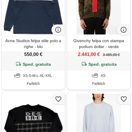
Acne Studios felpa stile polo a
Givenchy felpa con stampa
righe - blu
podium dollar - verde
550,00 €
2.441,00 €
3.485,00 €
Sped. gratuita
Sped. gratuita
XS-S-M-L-XL-XXL
XS
Farfetch
Farfetch