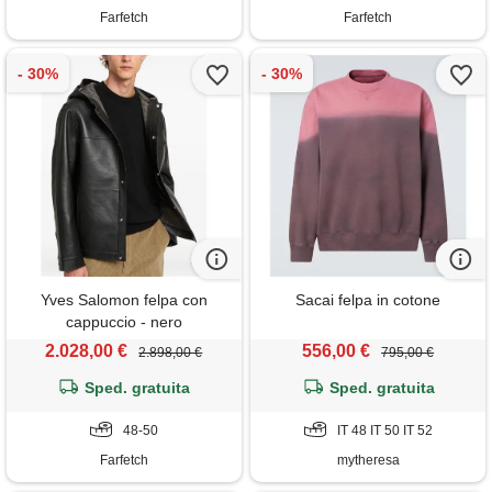
Farfetch
Farfetch
Yves Salomon felpa con
Sacai felpa in cotone
cappuccio - nero
2.028,00 €
556,00 €
2.898,00 €
795,00 €
Sped. gratuita
Sped. gratuita
48-50
IT 48 IT 50 IT 52
Farfetch
mytheresa