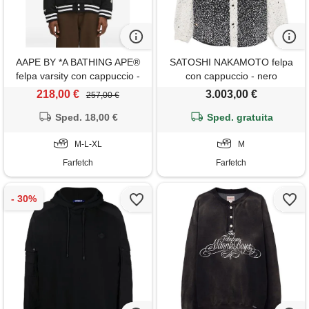
AAPE BY *A BATHING APE®
SATOSHI NAKAMOTO felpa
felpa varsity con cappuccio -
con cappuccio - nero
nero
218,00 €
3.003,00 €
257,00 €
Sped. 18,00 €
Sped. gratuita
M-L-XL
M
Farfetch
Farfetch