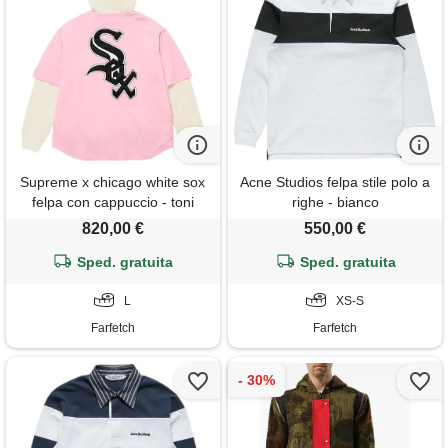
Supreme x chicago white sox
Acne Studios felpa stile polo a
felpa con cappuccio - toni
righe - bianco
neutri
820,00 €
550,00 €
Sped. gratuita
Sped. gratuita
L
XS-S
Farfetch
Farfetch