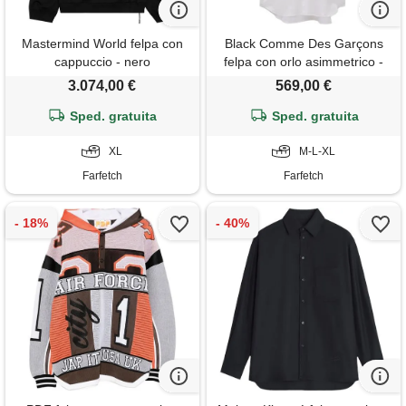
Mastermind World felpa con
Black Comme Des Garçons
cappuccio - nero
felpa con orlo asimmetrico -
bianco
3.074,00 €
569,00 €
Sped. gratuita
Sped. gratuita
XL
M-L-XL
Farfetch
Farfetch