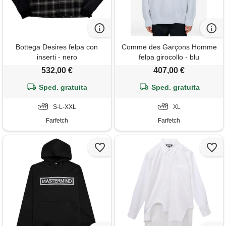
Bottega Desires felpa con
Comme des Garçons Homme
inserti - nero
felpa girocollo - blu
532,00 €
407,00 €
Sped. gratuita
Sped. gratuita
S-L-XXL
XL
Farfetch
Farfetch