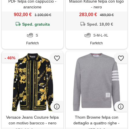
PDF felpa con cappuccio -
Maison Kitsuné felpa con logo
arancione
- nero
902,00 €
283,00 €
1.100,00 €
469,00 €
Sped. gratuita
Sped. 18,00 €
S
S-M-L-XL
Farfetch
Farfetch
Versace Jeans Couture felpa
Thom Browne felpa con
con motivo barocco - nero
dettaglio a quattro righe -
grigio