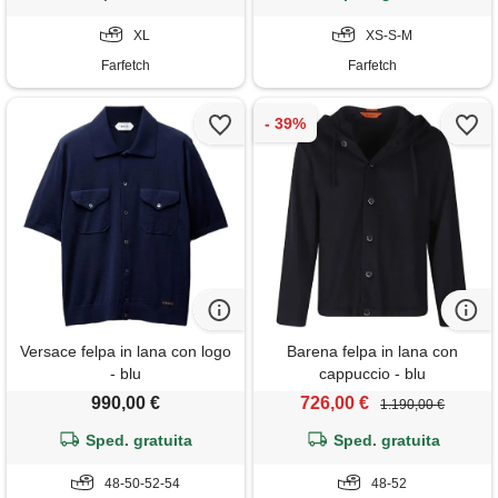
XL
XS-S-M
Farfetch
Farfetch
Versace felpa in lana con logo
Barena felpa in lana con
- blu
cappuccio - blu
990,00 €
726,00 €
1.190,00 €
Sped. gratuita
Sped. gratuita
48-50-52-54
48-52