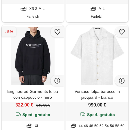
XS-S-M-L
M-L
Farfetch
Farfetch
Engineered Garments felpa
Versace felpa barocco in
con cappuccio - nero
jacquard - bianco
322,00 €
990,00 €
340,00 €
Sped. gratuita
Sped. gratuita
XL
44-46-48-50-52-54-56-58-60