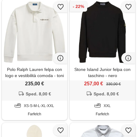
Polo Ralph Lauren felpa con
Stone Island Junior felpa con
logo e vestibilità comoda - toni
taschino - nero
neutri
235,00 €
257,00 €
330,00 €
Sped. 8,00 €
Sped. 8,00 €
XS-S-M-L-XL-XXL
XXL
Farfetch
Farfetch