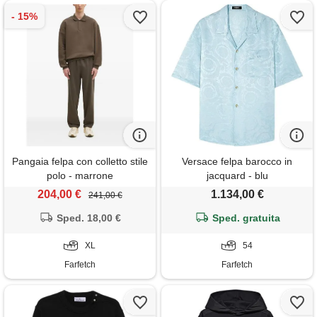
Pangaia felpa con colletto stile
Versace felpa barocco in
polo - marrone
jacquard - blu
204,00 €
1.134,00 €
241,00 €
Sped. 18,00 €
Sped. gratuita
XL
54
Farfetch
Farfetch