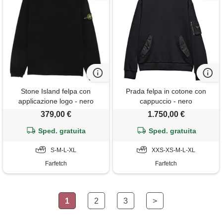
Stone Island felpa con
Prada felpa in cotone con
applicazione logo - nero
cappuccio - nero
379,00 €
1.750,00 €
Sped. gratuita
Sped. gratuita
S-M-L-XL
XXS-XS-M-L-XL
Farfetch
Farfetch
1
2
3
>