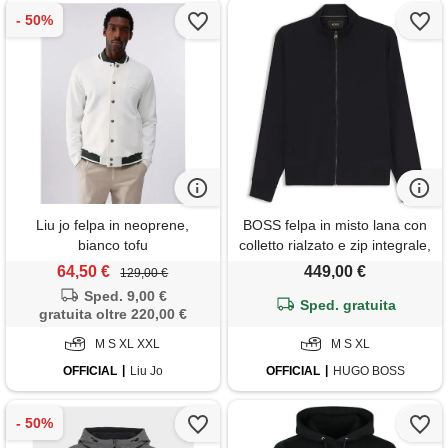
Liu jo felpa in neoprene,
BOSS felpa in misto lana con
bianco tofu
colletto rialzato e zip integrale,
blu scuro
64,50 €
449,00 €
129,00 €
Sped. 9,00 €
Sped. gratuita
gratuita oltre 220,00 €
M S XL XXL
M S XL
OFFICIAL
Liu Jo
OFFICIAL
HUGO BOSS