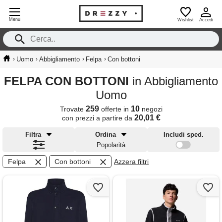
Menu
Wishlist
Accedi
›
›
›
›
Uomo
Abbigliamento
Felpa
Con bottoni
FELPA CON BOTTONI
in Abbigliamento
Uomo
259
10
Trovate
offerte in
negozi
20,01 €
con prezzi a partire da
Filtra
Ordina
Includi sped.
Popolarità
Felpa
Con bottoni
Azzera filtri