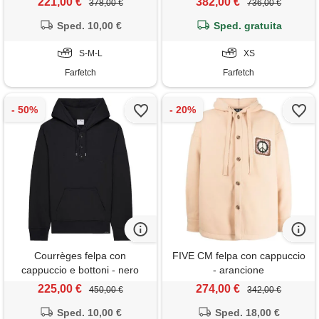
221,00 €
382,00 €
378,00 €
736,00 €
Sped. 10,00 €
Sped. gratuita
S-M-L
XS
Farfetch
Farfetch
Courrèges felpa con
FIVE CM felpa con cappuccio
cappuccio e bottoni - nero
- arancione
225,00 €
274,00 €
450,00 €
342,00 €
Sped. 10,00 €
Sped. 18,00 €