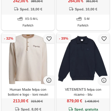
242,00 €
264,00 €
389,00 €
361,00 €
Sped. 18,00 €
Sped. 10,00 €
XS-S-M-L
S-M
Farfetch
Farfetch
Human Made felpa con
VETEMENTS felpa con
bottoni e logo - toni neutri
ricamo - blu
213,00 €
879,00 €
315,00 €
1.438,00 €
Sped. 8,00 €
Sped. gratuita