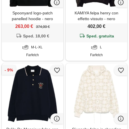
Spoonyard logo-patch
KAMIYA felpa henry con
panelled hoodie - nero
effetto vissuto - nero
263,00 €
402,00 €
374,00 €
Sped. 18,00 €
Sped. gratuita
M-L-XL
L
Farfetch
Farfetch