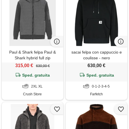
Paul & Shark felpa Paul &
sacai felpa con cappuccio e
Shark hybrid full zip
coulisse - nero
trapuntata grigio
315,00 €
630,00 €
630,00 €
Sped. gratuita
Sped. gratuita
2XL XL
0-1-2-3-4-5
Crush Store
Farfetch