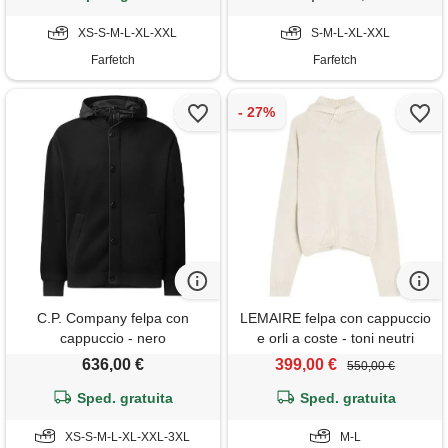
XS-S-M-L-XL-XXL
S-M-L-XL-XXL
Farfetch
Farfetch
C.P. Company felpa con
LEMAIRE felpa con cappuccio
cappuccio - nero
e orli a coste - toni neutri
636,00 €
399,00 €
550,00 €
Sped. gratuita
Sped. gratuita
XS-S-M-L-XL-XXL-3XL
M-L