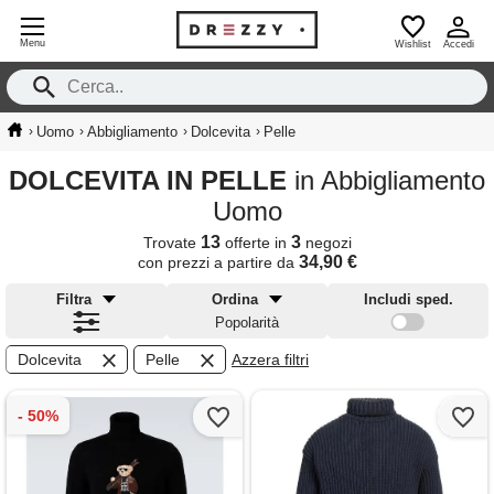
Menu
Wishlist
Accedi
›
›
›
›
Uomo
Abbigliamento
Dolcevita
Pelle
DOLCEVITA IN PELLE
in Abbigliamento
Uomo
13
3
Trovate
offerte in
negozi
34,90 €
con prezzi a partire da
Filtra
Ordina
Includi sped.
Popolarità
Dolcevita
Pelle
Azzera filtri