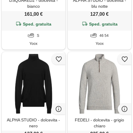
DSQUARED2 - dolcevita -
ALPHA STUDIO - dolcevita -
bianco
blu notte
161,00 €
127,00 €
Sped. gratuita
Sped. gratuita
S
46 54
Yoox
Yoox
ALPHA STUDIO - dolcevita -
FEDELI - dolcevita - grigio
nero
chiaro