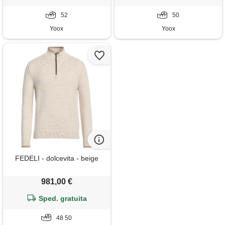
52
50
Yoox
Yoox
FEDELI - dolcevita - beige
981,00 €
Sped. gratuita
48 50