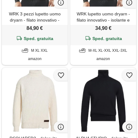
WRK 3 pezzi lupetto uomo
WRK lupetto uomo dryarn -
dryarn - filato innovativo -
filato innovativo - isolante e
isolante e traspirante - molto
traspirante - molto leggero -
84,90 €
34,90 €
leggero - pelle sempre
pelle sempre asciutta - xxl
asciutta (xxl)
Sped. gratuita
Sped. gratuita
M XL XXL
M-XL XL-XXL XXL-3XL
amazon
amazon