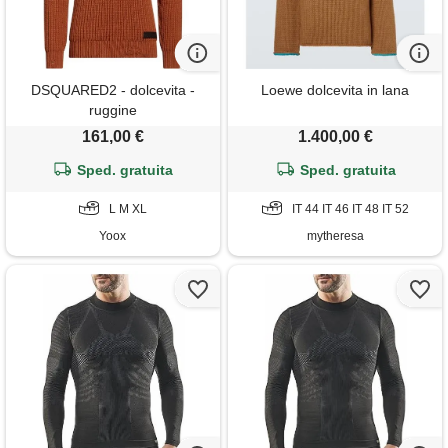
DSQUARED2 - dolcevita -
Loewe dolcevita in lana
ruggine
161,00 €
1.400,00 €
Sped. gratuita
Sped. gratuita
L M XL
IT 44 IT 46 IT 48 IT 52
Yoox
mytheresa