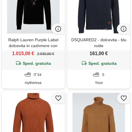
Ralph Lauren Purple Label
DSQUARED2 - dolcevita - blu
dolcevita in cashmere con
notte
ricamo
1.015,00 €
161,00 €
2.030,00 €
Sped. gratuita
Sped. gratuita
IT 54
S
mytheresa
Yoox