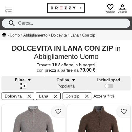
Menu
Wishlist
Accedi
›
›
›
›
›
Uomo
Abbigliamento
Dolcevita
Lana
Con zip
DOLCEVITA IN LANA CON ZIP
in
Abbigliamento Uomo
162
5
Trovate
offerte in
negozi
70,00 €
con prezzi a partire da
Filtra
Ordina
Includi sped.
Popolarità
Dolcevita
Lana
Con zip
Azzera filtri