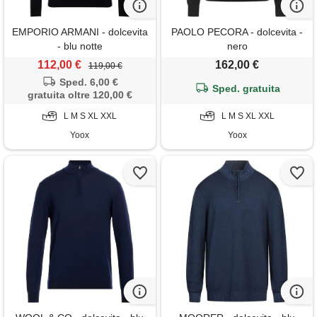
EMPORIO ARMANI - dolcevita
PAOLO PECORA - dolcevita -
- blu notte
nero
112,00 €
162,00 €
119,00 €
Sped. 6,00 €
Sped. gratuita
gratuita oltre 120,00 €
L M S XL XXL
L M S XL XXL
Yoox
Yoox