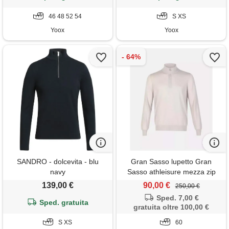
46 48 52 54
S XS
Yoox
Yoox
SANDRO - dolcevita - blu
Gran Sasso lupetto Gran
navy
Sasso athleisure mezza zip
43126 avorio
139,00 €
90,00 €
250,00 €
Sped. 7,00 €
Sped. gratuita
gratuita oltre 100,00 €
S XS
60