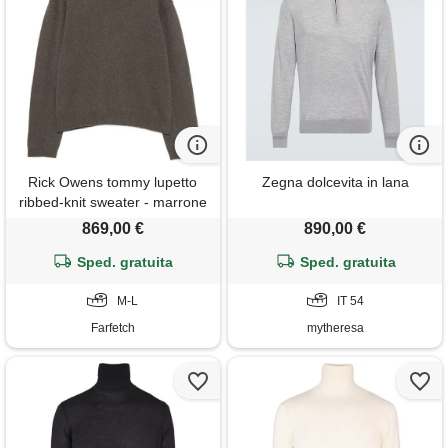
Rick Owens tommy lupetto
Zegna dolcevita in lana
ribbed-knit sweater - marrone
869,00 €
890,00 €
Sped. gratuita
Sped. gratuita
M-L
IT 54
Farfetch
mytheresa