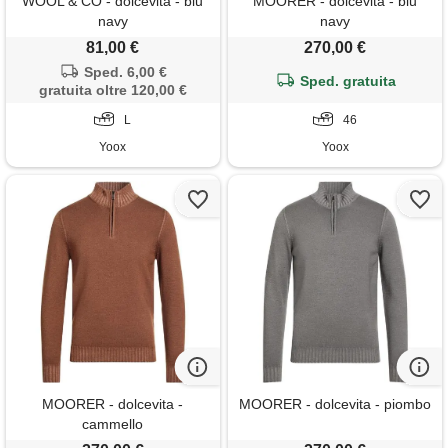
WOOL & CO - dolcevita - blu
MOORER - dolcevita - blu
navy
navy
81,00 €
270,00 €
Sped. 6,00 €
Sped. gratuita
gratuita oltre 120,00 €
L
46
Yoox
Yoox
MOORER - dolcevita -
MOORER - dolcevita - piombo
cammello