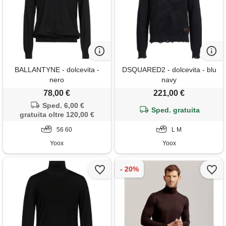
BALLANTYNE - dolcevita -
DSQUARED2 - dolcevita - blu
nero
navy
78,00 €
221,00 €
Sped. 6,00 €
Sped. gratuita
gratuita oltre 120,00 €
56 60
L M
Yoox
Yoox