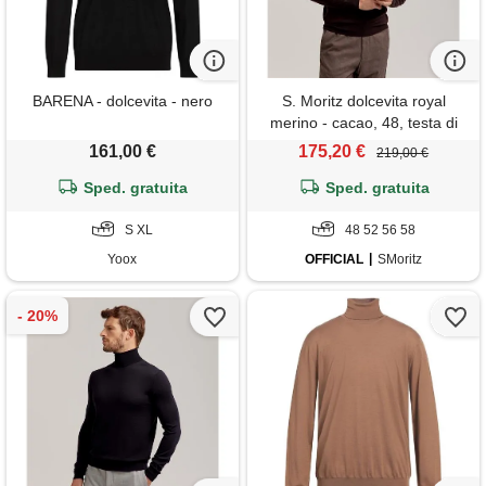
BARENA - dolcevita - nero
S. Moritz dolcevita royal
merino - cacao, 48, testa di
moro
161,00 €
175,20 €
219,00 €
Sped. gratuita
Sped. gratuita
S XL
48 52 56 58
Yoox
OFFICIAL
SMoritz