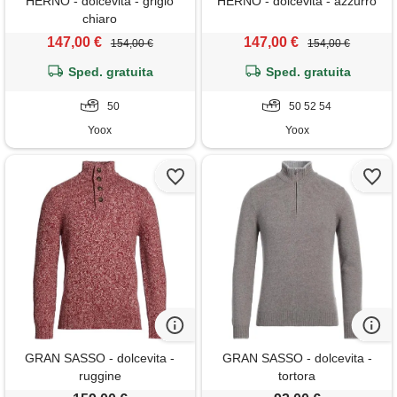
HERNO - dolcevita - grigio
HERNO - dolcevita - azzurro
chiaro
147,00 €
147,00 €
154,00 €
154,00 €
Sped. gratuita
Sped. gratuita
50
50 52 54
Yoox
Yoox
GRAN SASSO - dolcevita -
GRAN SASSO - dolcevita -
ruggine
tortora