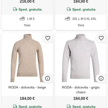
216,00 €
184,00 €
Sped. gratuita
Sped. gratuita
L M S
3XL L M S XL XXL
Yoox
Yoox
RODA - dolcevita - beige
RODA - dolcevita - grigio
chiaro
184,00 €
184,00 €
Sped. gratuita
Sped. gratuita