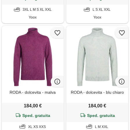
3XL L M S XL XXL
L S XL XXL
Yoox
Yoox
RODA - dolcevita - malva
RODA - dolcevita - blu chiaro
184,00 €
184,00 €
Sped. gratuita
Sped. gratuita
XL XS XXS
L M XXL