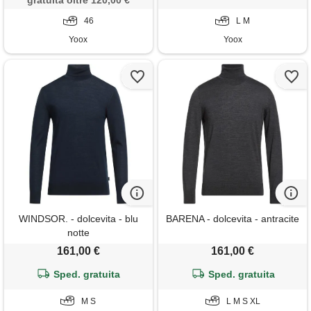
gratuita oltre 120,00 €
46
L M
Yoox
Yoox
WINDSOR. - dolcevita - blu
BARENA - dolcevita - antracite
notte
161,00 €
161,00 €
Sped. gratuita
Sped. gratuita
M S
L M S XL