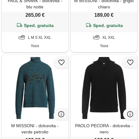
PAUL & SHARK - dolcevita -
M MISSONI - dolcevita - grigio
blu notte
chiaro
265,00 €
189,00 €
Sped. gratuita
Sped. gratuita
L M S XL XXL
XL XXL
Yoox
Yoox
M MISSONI - dolcevita -
PAOLO PECORA - dolcevita -
verde petrolio
nero