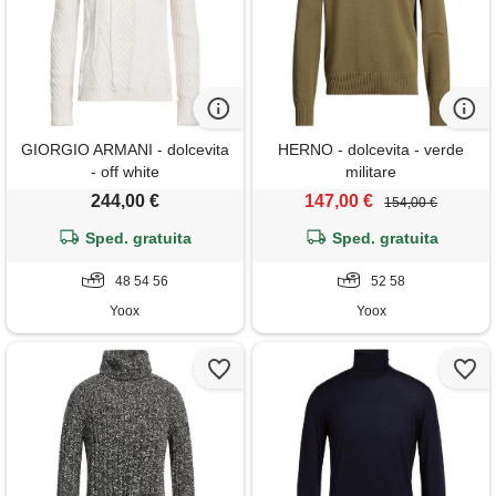
GIORGIO ARMANI - dolcevita
HERNO - dolcevita - verde
- off white
militare
244,00 €
147,00 €
154,00 €
Sped. gratuita
Sped. gratuita
48 54 56
52 58
Yoox
Yoox