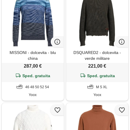
MISSONI - dolcevita - blu
DSQUARED2 - dolcevita -
china
verde militare
287,00 €
221,00 €
Sped. gratuita
Sped. gratuita
46 48 50 52 54
M S XL
Yoox
Yoox