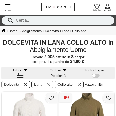
Menu
Wishlist
Accedi
›
›
›
›
›
Uomo
Abbigliamento
Dolcevita
Lana
Collo alto
DOLCEVITA IN LANA COLLO ALTO
in
Abbigliamento Uomo
2.005
8
Trovate
offerte in
negozi
34,90 €
con prezzi a partire da
Filtra
Ordina
Includi sped.
Popolarità
Dolcevita
Lana
Collo alto
Azzera filtri