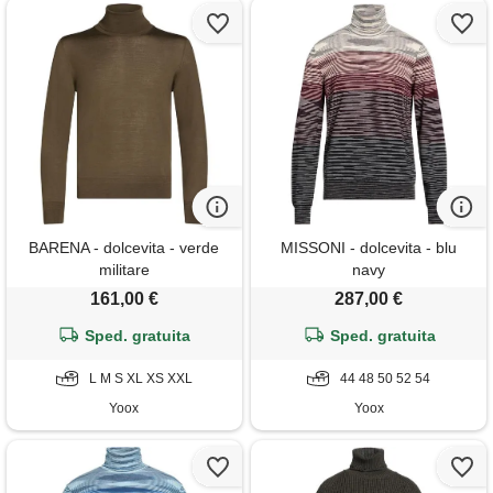
BARENA - dolcevita - verde
MISSONI - dolcevita - blu
militare
navy
161,00 €
287,00 €
Sped. gratuita
Sped. gratuita
L M S XL XS XXL
44 48 50 52 54
Yoox
Yoox