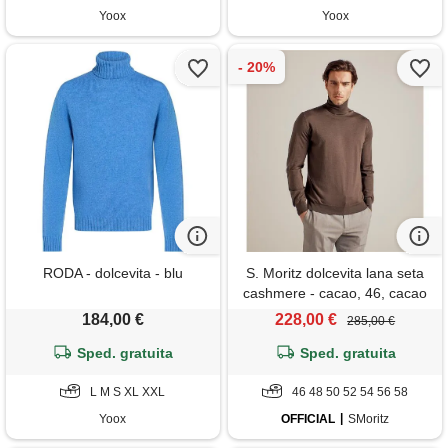
Yoox
Yoox
RODA - dolcevita - blu
S. Moritz dolcevita lana seta
cashmere - cacao, 46, cacao
184,00 €
228,00 €
285,00 €
Sped. gratuita
Sped. gratuita
L M S XL XXL
46 48 50 52 54 56 58
Yoox
OFFICIAL
SMoritz