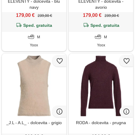
ELEVENTY - dolcevita - blu
ELEVENTY - dolcevita -
navy
avorio
179,00 €
179,00 €
239,00 €
239,00 €
Sped. gratuita
Sped. gratuita
M
M
Yoox
Yoox
_J.L - A.L_ - dolcevita - grigio
RODA - dolcevita - prugna