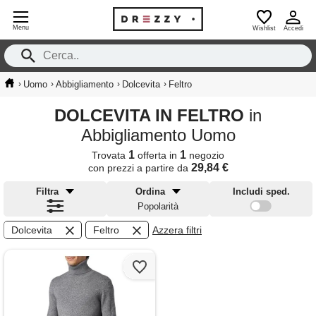
Menu
Wishlist
Accedi
›
›
›
›
Uomo
Abbigliamento
Dolcevita
Feltro
DOLCEVITA IN FELTRO
in
Abbigliamento Uomo
1
1
Trovata
offerta in
negozio
29,84 €
con prezzi a partire da
Filtra
Ordina
Includi sped.
Popolarità
Dolcevita
Feltro
Azzera filtri