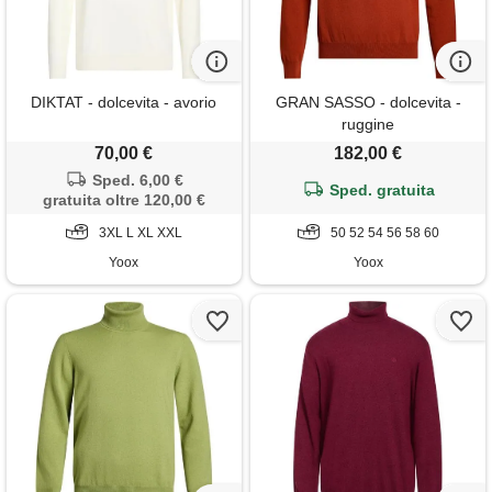
DIKTAT - dolcevita - avorio
GRAN SASSO - dolcevita -
ruggine
70,00 €
182,00 €
Sped. 6,00 €
Sped. gratuita
gratuita oltre 120,00 €
3XL L XL XXL
50 52 54 56 58 60
Yoox
Yoox