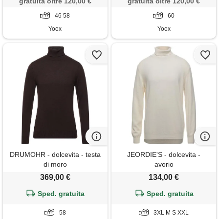
gratuita oltre 120,00 €
gratuita oltre 120,00 €
46 58
60
Yoox
Yoox
DRUMOHR - dolcevita - testa
JEORDIE'S - dolcevita -
di moro
avorio
369,00 €
134,00 €
Sped. gratuita
Sped. gratuita
58
3XL M S XXL