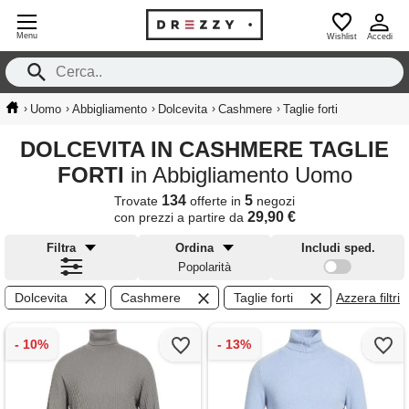
Menu
Wishlist
Accedi
›
›
›
›
›
Uomo
Abbigliamento
Dolcevita
Cashmere
Taglie forti
DOLCEVITA IN CASHMERE TAGLIE
FORTI
in Abbigliamento Uomo
134
5
Trovate
offerte in
negozi
29,90 €
con prezzi a partire da
Filtra
Ordina
Includi sped.
Popolarità
Dolcevita
Cashmere
Taglie forti
Azzera filtri