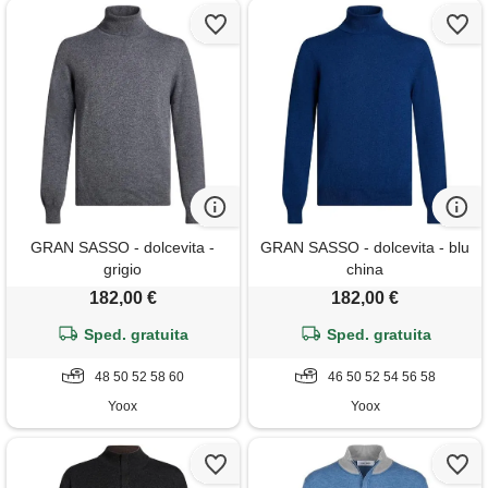
GRAN SASSO - dolcevita -
GRAN SASSO - dolcevita - blu
grigio
china
182,00 €
182,00 €
Sped. gratuita
Sped. gratuita
48 50 52 58 60
46 50 52 54 56 58
Yoox
Yoox