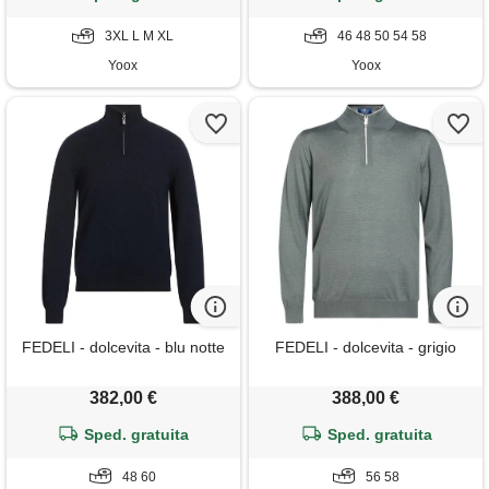
3XL L M XL
46 48 50 54 58
Yoox
Yoox
FEDELI - dolcevita - blu notte
FEDELI - dolcevita - grigio
382,00 €
388,00 €
Sped. gratuita
Sped. gratuita
48 60
56 58