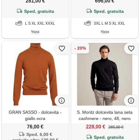
281,00 €
696,00 €
Sped. gratuita
Sped. gratuita
L S XL XXL XXXL
3XL L M S XL XXL
Yoox
Yoox
GRAN SASSO - dolcevita -
S. Moritz dolcevita lana seta
giallo ocra
cashmere - nero, 48, nero
76,00 €
228,00 €
285,00 €
Sped. 6,00 €
Sped. gratuita