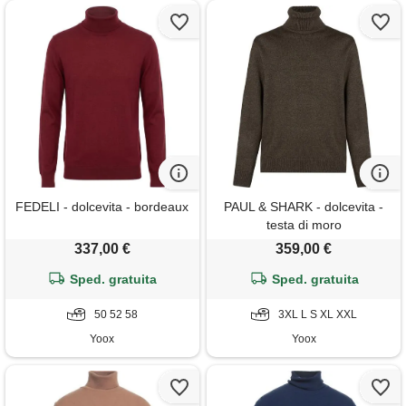
FEDELI - dolcevita - bordeaux
PAUL & SHARK - dolcevita -
testa di moro
337,00 €
359,00 €
Sped. gratuita
Sped. gratuita
50 52 58
3XL L S XL XXL
Yoox
Yoox