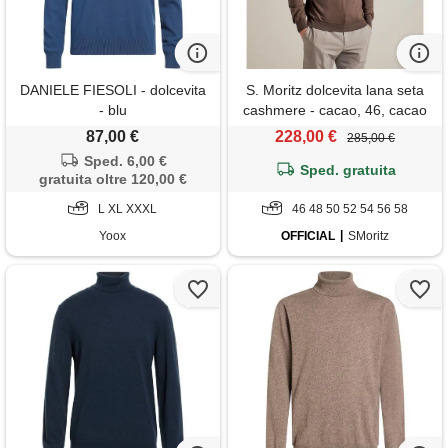
DANIELE FIESOLI - dolcevita
S. Moritz dolcevita lana seta
- blu
cashmere - cacao, 46, cacao
87,00 €
228,00 €
285,00 €
Sped. 6,00 €
Sped. gratuita
gratuita oltre 120,00 €
L XL XXXL
46 48 50 52 54 56 58
Yoox
OFFICIAL
SMoritz