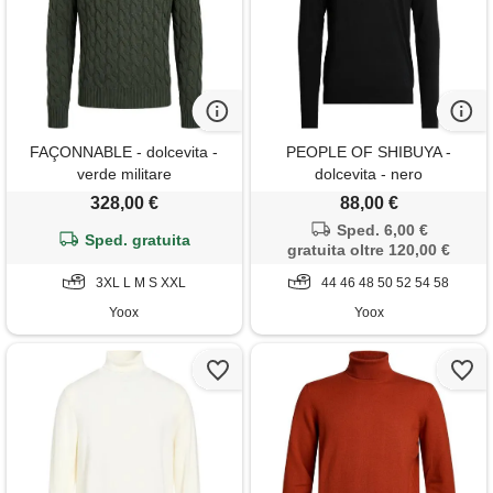
FAÇONNABLE - dolcevita -
PEOPLE OF SHIBUYA -
verde militare
dolcevita - nero
328,00 €
88,00 €
Sped. 6,00 €
Sped. gratuita
gratuita oltre 120,00 €
3XL L M S XXL
44 46 48 50 52 54 58
Yoox
Yoox