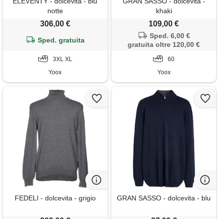
ELEVENTY - dolcevita - blu
GRAN SASSO - dolcevita -
notte
khaki
306,00 €
109,00 €
Sped. 6,00 €
Sped. gratuita
gratuita oltre 120,00 €
3XL XL
60
Yoox
Yoox
FEDELI - dolcevita - grigio
GRAN SASSO - dolcevita - blu