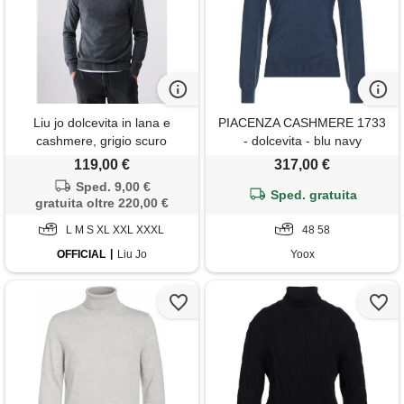
Liu jo dolcevita in lana e
PIACENZA CASHMERE 1733
cashmere, grigio scuro
- dolcevita - blu navy
119,00 €
317,00 €
Sped. 9,00 €
Sped. gratuita
gratuita oltre 220,00 €
L M S XL XXL XXXL
48 58
OFFICIAL
Liu Jo
Yoox