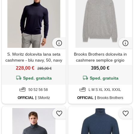
S. Moritz dolcevita lana seta
Brooks Brothers dolcevita in
cashmere - blu navy, 50, navy
cashmere semplice grigio
chiaro
228,00 €
395,00 €
285,00 €
Sped. gratuita
Sped. gratuita
50 52 56 58
L M S XL XXL XXXL
OFFICIAL
SMoritz
OFFICIAL
Brooks Brothers