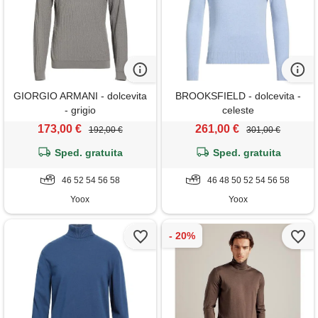
GIORGIO ARMANI - dolcevita
BROOKSFIELD - dolcevita -
- grigio
celeste
173,00 €
261,00 €
192,00 €
301,00 €
Sped. gratuita
Sped. gratuita
46 52 54 56 58
46 48 50 52 54 56 58
Yoox
Yoox