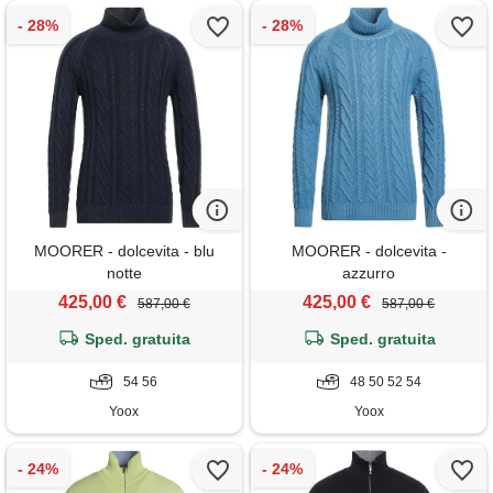
MOORER - dolcevita - blu
MOORER - dolcevita -
notte
azzurro
425,00 €
425,00 €
587,00 €
587,00 €
Sped. gratuita
Sped. gratuita
54 56
48 50 52 54
Yoox
Yoox