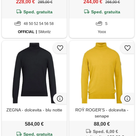
228,00 €
244,00 €
285,00 €
266,00 €
Sped. gratuita
Sped. gratuita
48 50 52 54 56 58
S
OFFICIAL
SMoritz
Yoox
ZEGNA - dolcevita - blu notte
ROŸ ROGER'S - dolcevita -
senape
584,00 €
88,00 €
Sped. 6,00 €
Sped. gratuita