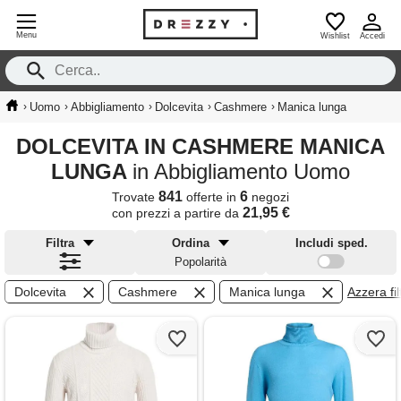
Menu
Wishlist
Accedi
›
›
›
›
›
Uomo
Abbigliamento
Dolcevita
Cashmere
Manica lunga
DOLCEVITA IN CASHMERE MANICA
LUNGA
in Abbigliamento Uomo
841
6
Trovate
offerte in
negozi
21,95 €
con prezzi a partire da
Filtra
Ordina
Includi sped.
Popolarità
Dolcevita
Cashmere
Manica lunga
Azzera filt