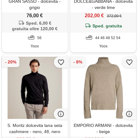
GRAN SASSO - dolcevita -
DOLCE&GABBANA - dolcevita
grigio
- verde lime
76,00 €
202,00 €
372,00 €
Sped. 6,00 €
Sped. gratuita
gratuita oltre 120,00 €
56
44 46 48 52 54
Yoox
Yoox
S. Moritz dolcevita lana seta
EMPORIO ARMANI - dolcevita
cashmere - nero, 48, nero
- beige