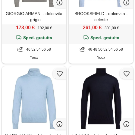
GIORGIO ARMANI - dolcevita
BROOKSFIELD - dolcevita -
- grigio
celeste
173,00 €
261,00 €
192,00 €
301,00 €
Sped. gratuita
Sped. gratuita
46 52 54 56 58
46 48 50 52 54 56 58
Yoox
Yoox