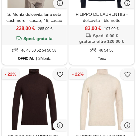
S. Moritz dolcevita lana seta
FILIPPO DE LAURENTIIS -
cashmere - cacao, 46, cacao
dolcevita - blu notte
228,00 €
83,00 €
285,00 €
107,00 €
Sped. 6,00 €
Sped. gratuita
gratuita oltre 120,00 €
46 48 50 52 54 56 58
46 54 56
OFFICIAL
SMoritz
Yoox