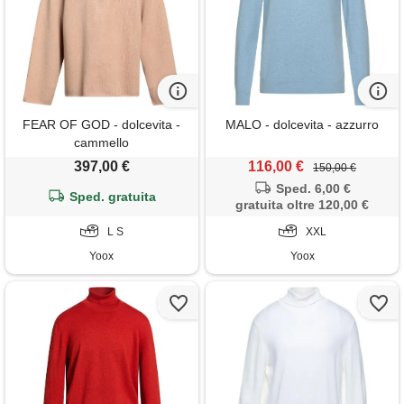
FEAR OF GOD - dolcevita -
MALO - dolcevita - azzurro
cammello
397,00 €
116,00 €
150,00 €
Sped. 6,00 €
Sped. gratuita
gratuita oltre 120,00 €
L S
XXL
Yoox
Yoox