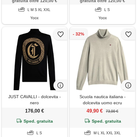
gratuita oltre 120,00 €
gratuita oltre 120,00 €
L M S XL XXL
L S
Yoox
Yoox
JUST CAVALLI - dolcevita -
Scuola nautica italiana -
nero
dolcevita uomo ecru
176,00 €
49,90 €
73,00 €
Sped. gratuita
Sped. gratuita
L S
M L XL XXL 3XL