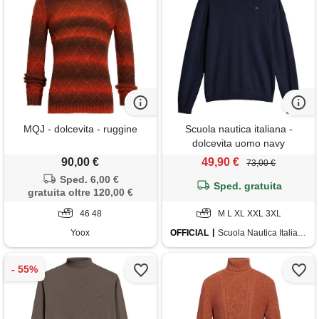
MQJ - dolcevita - ruggine
Scuola nautica italiana -
dolcevita uomo navy
90,00 €
49,90 €
73,00 €
Sped. 6,00 €
Sped. gratuita
gratuita oltre 120,00 €
46 48
M L XL XXL 3XL
Yoox
OFFICIAL
Scuola Nautica Italiana