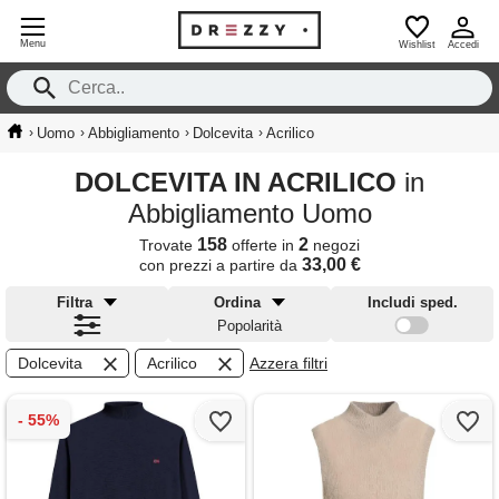
Menu
Wishlist
Accedi
›
›
›
›
Uomo
Abbigliamento
Dolcevita
Acrilico
DOLCEVITA IN ACRILICO
in
Abbigliamento Uomo
158
2
Trovate
offerte in
negozi
33,00 €
con prezzi a partire da
Filtra
Ordina
Includi sped.
Popolarità
Dolcevita
Acrilico
Azzera filtri