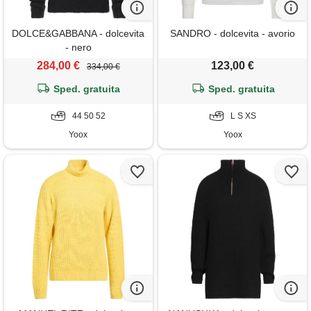
DOLCE&GABBANA - dolcevita
SANDRO - dolcevita - avorio
- nero
284,00 €
123,00 €
334,00 €
Sped. gratuita
Sped. gratuita
44 50 52
L S XS
Yoox
Yoox