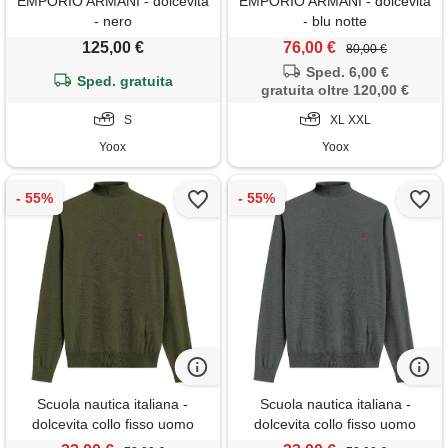
EMPORIO ARMANI - dolcevita
EMPORIO ARMANI - dolcevita
- nero
- blu notte
125,00 €
76,00 €
80,00 €
Sped. 6,00 €
Sped. gratuita
gratuita oltre 120,00 €
S
XL XXL
Yoox
Yoox
Scuola nautica italiana -
Scuola nautica italiana -
dolcevita collo fisso uomo
dolcevita collo fisso uomo
forest
fumo