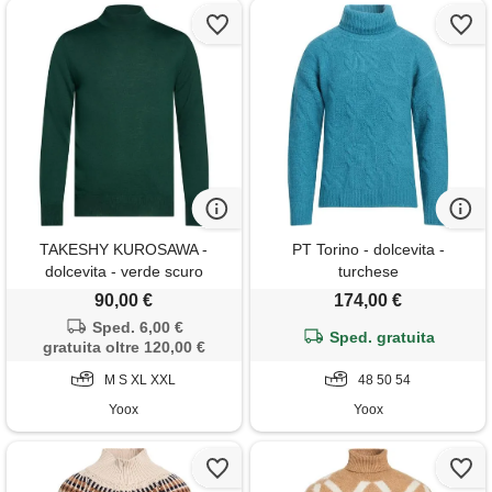
TAKESHY KUROSAWA -
PT Torino - dolcevita -
dolcevita - verde scuro
turchese
90,00 €
174,00 €
Sped. 6,00 €
Sped. gratuita
gratuita oltre 120,00 €
M S XL XXL
48 50 54
Yoox
Yoox