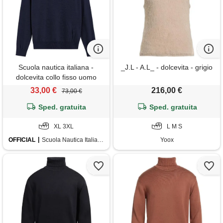
Scuola nautica italiana -
_J.L - A.L_ - dolcevita - grigio
dolcevita collo fisso uomo
navy
33,00 €
216,00 €
73,00 €
Sped. gratuita
Sped. gratuita
XL 3XL
L M S
OFFICIAL
Scuola Nautica Italiana
Yoox