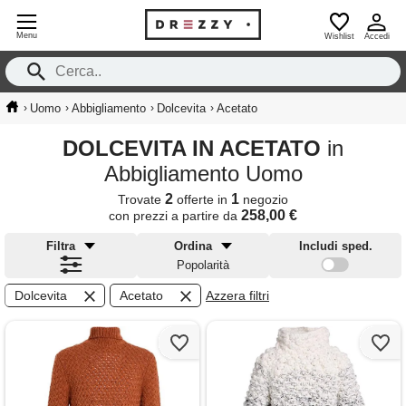
Menu
Wishlist
Accedi
›
›
›
›
Uomo
Abbigliamento
Dolcevita
Acetato
DOLCEVITA IN ACETATO
in
Abbigliamento Uomo
2
1
Trovate
offerte in
negozio
258,00 €
con prezzi a partire da
Filtra
Ordina
Includi sped.
Popolarità
Dolcevita
Acetato
Azzera filtri