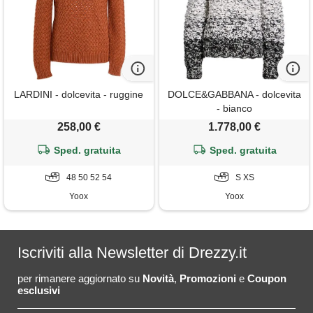
LARDINI - dolcevita - ruggine
DOLCE&GABBANA - dolcevita
- bianco
258,00 €
1.778,00 €
Sped. gratuita
Sped. gratuita
48 50 52 54
S XS
Yoox
Yoox
Iscriviti alla Newsletter di Drezzy.it
per rimanere aggiornato su
Novità
,
Promozioni
e
Coupon
esclusivi