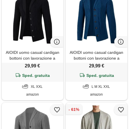
AIOIDI uomo casual cardigan
AIOIDI uomo casual cardigan
bottoni con lavorazione a
bottoni con lavorazione a
trecce e collo a scialle nero xl
trecce e collo a scialle blu l
29,99 €
29,99 €
Sped. gratuita
Sped. gratuita
XL XXL
L M XL XXL
amazon
amazon