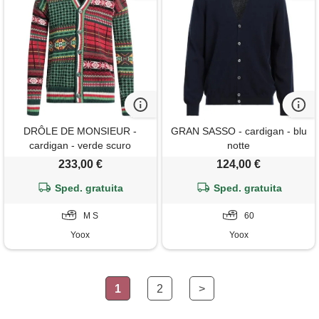
DRÔLE DE MONSIEUR -
GRAN SASSO - cardigan - blu
cardigan - verde scuro
notte
233,00 €
124,00 €
Sped. gratuita
Sped. gratuita
M S
60
Yoox
Yoox
1
2
>