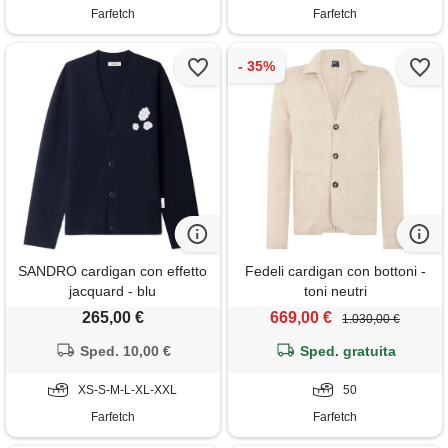
Farfetch
Farfetch
SANDRO cardigan con effetto
Fedeli cardigan con bottoni -
jacquard - blu
toni neutri
265,00 €
669,00 €
1.030,00 €
Sped. 10,00 €
Sped. gratuita
XS-S-M-L-XL-XXL
50
Farfetch
Farfetch