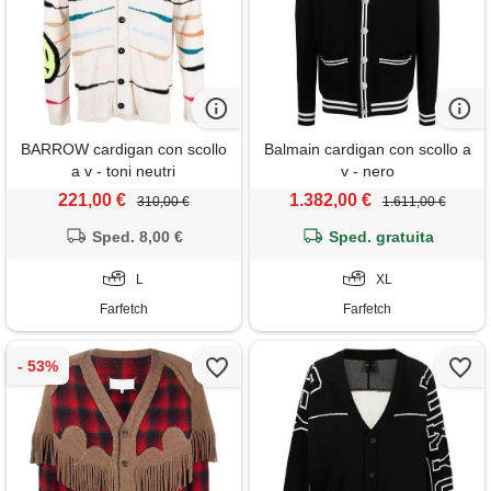
BARROW cardigan con scollo
Balmain cardigan con scollo a
a v - toni neutri
v - nero
221,00 €
1.382,00 €
310,00 €
1.611,00 €
Sped. 8,00 €
Sped. gratuita
L
XL
Farfetch
Farfetch