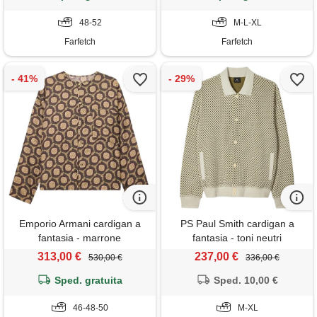
48-52
M-L-XL
Farfetch
Farfetch
Emporio Armani cardigan a
PS Paul Smith cardigan a
fantasia - marrone
fantasia - toni neutri
313,00 €
237,00 €
530,00 €
336,00 €
Sped. gratuita
Sped. 10,00 €
46-48-50
M-XL