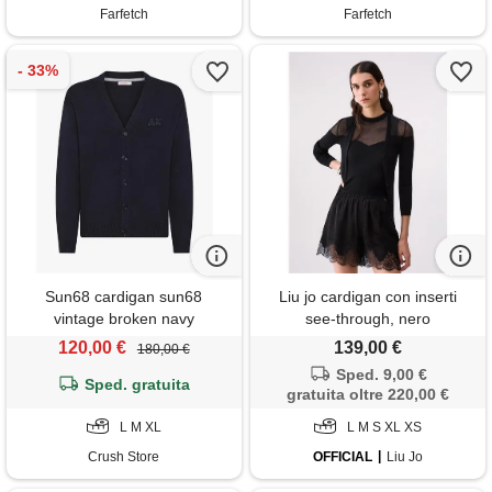
Farfetch
Farfetch
Sun68 cardigan sun68
Liu jo cardigan con inserti
vintage broken navy
see-through, nero
120,00 €
139,00 €
180,00 €
Sped. 9,00 €
Sped. gratuita
gratuita oltre 220,00 €
L M XL
L M S XL XS
Crush Store
OFFICIAL
Liu Jo