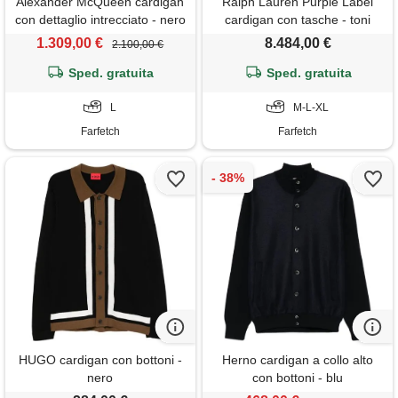
Alexander McQueen cardigan
Ralph Lauren Purple Label
con dettaglio intrecciato - nero
cardigan con tasche - toni
neutri
1.309,00 €
8.484,00 €
2.100,00 €
Sped. gratuita
Sped. gratuita
L
M-L-XL
Farfetch
Farfetch
HUGO cardigan con bottoni -
Herno cardigan a collo alto
nero
con bottoni - blu