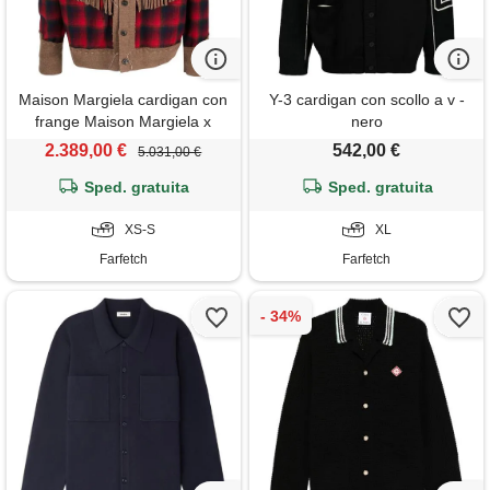
Maison Margiela cardigan con
Y-3 cardigan con scollo a v -
frange Maison Margiela x
nero
pendleton - rosso
2.389,00 €
542,00 €
5.031,00 €
Sped. gratuita
Sped. gratuita
XS-S
XL
Farfetch
Farfetch