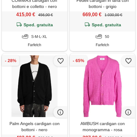
COMMAS cardigan con
Fedeli cardigan in lana con
bottoni e colletto - nero
bottoni - grigio
415,00 €
669,00 €
456,00 €
1.030,00 €
Sped. gratuita
Sped. gratuita
S-M-L-XL
50
Farfetch
Farfetch
Palm Angels cardigan con
AMBUSH cardigan con
bottoni - nero
monogramma - rosa