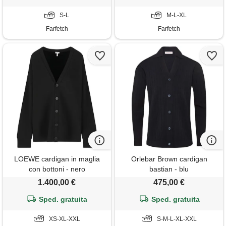
S-L
M-L-XL
Farfetch
Farfetch
LOEWE cardigan in maglia
Orlebar Brown cardigan
con bottoni - nero
bastian - blu
1.400,00 €
475,00 €
Sped. gratuita
Sped. gratuita
XS-XL-XXL
S-M-L-XL-XXL