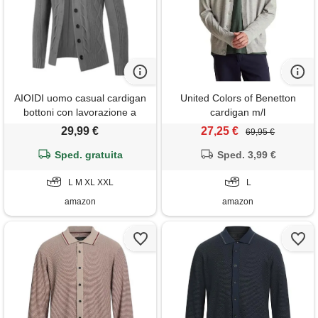
AIOIDI uomo casual cardigan
United Colors of Benetton
bottoni con lavorazione a
cardigan m/l
trecce e collo a scialle grigio
29,99 €
27,25 €
69,95 €
xxl
Sped. gratuita
Sped. 3,99 €
L M XL XXL
L
amazon
amazon