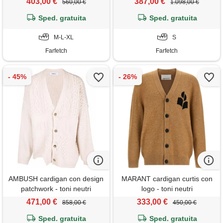
403,00 €
387,00 €
560,00 €
1.098,00 €
Sped. gratuita
Sped. gratuita
M-L-XL
S
Farfetch
Farfetch
AMBUSH cardigan con design
MARANT cardigan curtis con
patchwork - toni neutri
logo - toni neutri
471,00 €
333,00 €
858,00 €
450,00 €
Sped. gratuita
Sped. gratuita