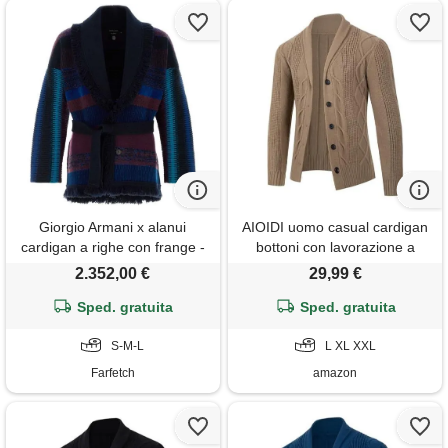
Giorgio Armani x alanui
AIOIDI uomo casual cardigan
cardigan a righe con frange -
bottoni con lavorazione a
blu
trecce e collo a scialle cachi xl
2.352,00 €
29,99 €
Sped. gratuita
Sped. gratuita
S-M-L
L XL XXL
Farfetch
amazon