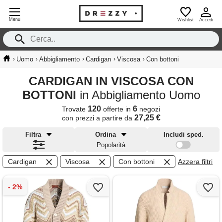
Menu
Wishlist
Accedi
›
›
›
›
›
Uomo
Abbigliamento
Cardigan
Viscosa
Con bottoni
CARDIGAN IN VISCOSA CON
BOTTONI
in Abbigliamento Uomo
120
6
Trovate
offerte in
negozi
27,25 €
con prezzi a partire da
Filtra
Ordina
Includi sped.
Popolarità
Cardigan
Viscosa
Con bottoni
Azzera filtri