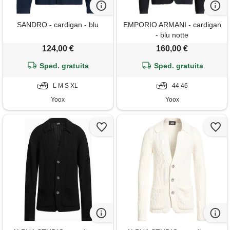
SANDRO - cardigan - blu
EMPORIO ARMANI - cardigan
- blu notte
124,00 €
160,00 €
Sped. gratuita
Sped. gratuita
L M S XL
44 46
Yoox
Yoox