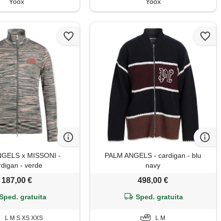
Yoox
Yoox
GELS x MISSONI -
PALM ANGELS - cardigan - blu
rdigan - verde
navy
187,00 €
498,00 €
Sped. gratuita
Sped. gratuita
L M S XS XXS
L M