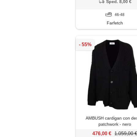
Sped. 8,00 €
46-48
Farfetch
AMBUSH cardigan con de
patchwork - nero
476,00 €
1.059,00 