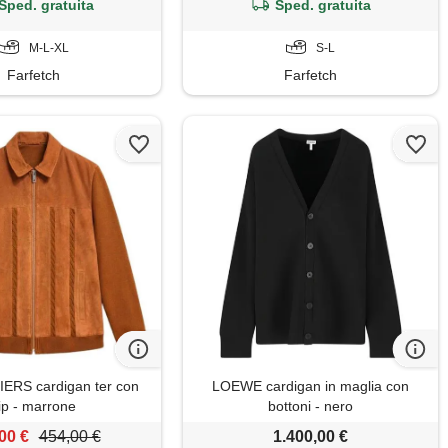
Sped. gratuita
Sped. gratuita
M-L-XL
S-L
Farfetch
Farfetch
ERS cardigan ter con
LOEWE cardigan in maglia con
ip - marrone
bottoni - nero
00 €
454,00 €
1.400,00 €