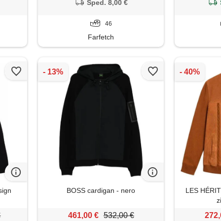
Sped. 8,00 €
46
Farfetch
sign
BOSS cardigan - nero
LES HÉRITI
z
€
461,00 €
532,00 €
272,