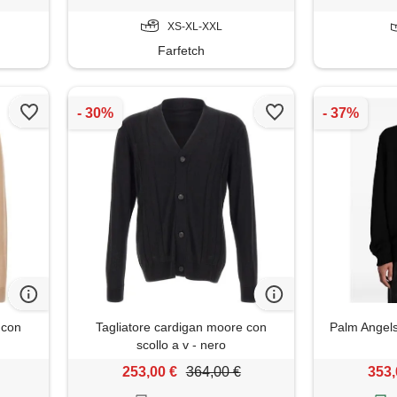
XS-XL-XXL
Farfetch
 con
Tagliatore cardigan moore con
Palm Angels
scollo a v - nero
253,00 €
364,00 €
353,