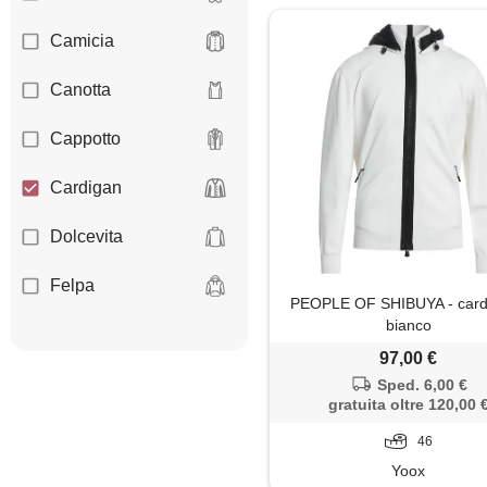
Camicia
Canotta
Cappotto
Cardigan
Dolcevita
Felpa
PEOPLE OF SHIBUYA - card
bianco
Giacca
97,00 €
Giaccone
Sped. 6,00 €
gratuita oltre 120,00 
Gilet
46
Yoox
Giubbotto