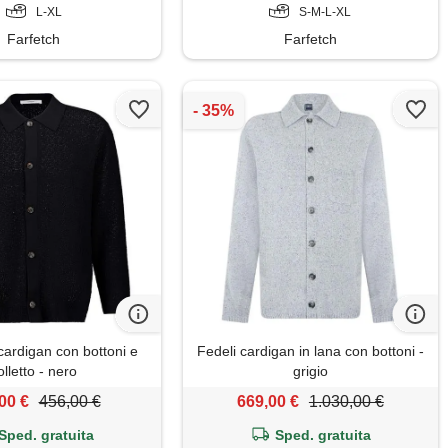
L-XL
S-M-L-XL
Farfetch
Farfetch
rdigan con bottoni e
Fedeli cardigan in lana con bottoni -
olletto - nero
grigio
00 €
456,00 €
669,00 €
1.030,00 €
Sped. gratuita
Sped. gratuita