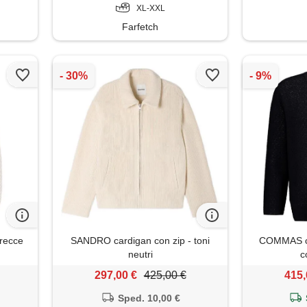
XL-XXL
Farfetch
trecce
SANDRO cardigan con zip - toni
COMMAS ca
neutri
c
297,00 €
425,00 €
415,
Sped. 10,00 €