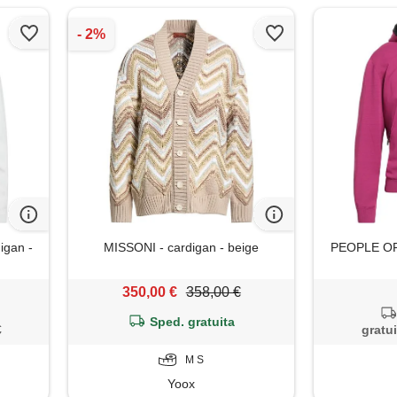
igan -
MISSONI - cardigan - beige
PEOPLE OF 
350,00 €
358,00 €
Sped. gratuita
€
gratui
M S
Yoox