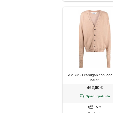
Impermeabile
Jeans
Maglia
Maglietta
Maglione
Mantella
AMBUSH cardigan con logo -
Pantaloni
neutri
462,00 €
Parka
Sped. gratuita
Piumino
S-M
Polo