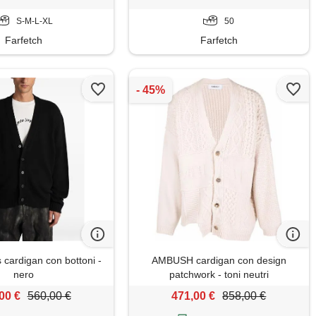
S-M-L-XL
50
Farfetch
Farfetch
 cardigan con bottoni -
AMBUSH cardigan con design
nero
patchwork - toni neutri
00 €
560,00 €
471,00 €
858,00 €