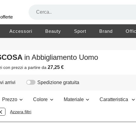
offerte
Accessori
Beauty
Sport
Brand
Offi
ISCOSA
in Abbigliamento Uomo
27,25 €
zi
con prezzi a partire da
i arrivi
Spedizione gratuita
Prezzo
Colore
Materiale
Caratteristica
Azzera filtri