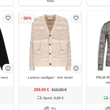
Yoox
 nero
Laneus cardigan - toni neutri
PALM AN
ca
269,00 €
610,00 €
Sped. 8,00 €
M-L