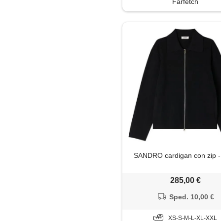
Farfetch
Shorts
Soprabito
Trench
SANDRO cardigan con zip -
285,00 €
Sped. 10,00 €
XS-S-M-L-XL-XXL