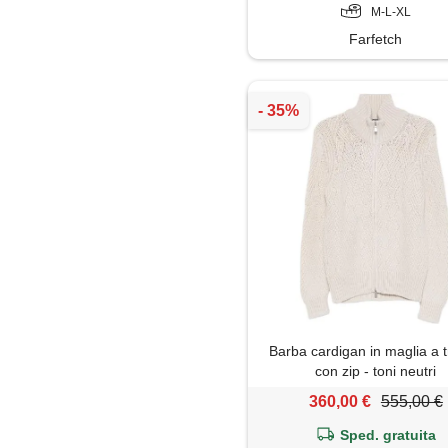
M-L-XL
Farfetch
Barba cardigan in maglia a 
con zip - toni neutri
360,00 €
555,00 €
Sped. gratuita