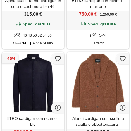
Alpha studio uomo cardigan in
ETRO cardigan con ricamo -
seta e cashmere blu 46
marrone
315,00 €
750,00 €
1.250,00 €
Sped. gratuita
Sped. gratuita
46 48 50 52 54 56
S-M
OFFICIAL
Alpha Studio
Farfetch
ETRO cardigan con ricamo -
Alanui cardigan con scollo a
blu
scialle e abbottonatura -
marrone