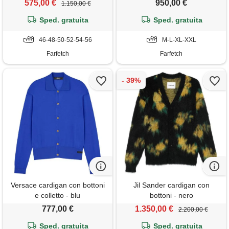
575,00 €
950,00 €
1.150,00 €
Sped. gratuita
Sped. gratuita
46-48-50-52-54-56
M-L-XL-XXL
Farfetch
Farfetch
Versace cardigan con bottoni
Jil Sander cardigan con
e colletto - blu
bottoni - nero
777,00 €
1.350,00 €
2.200,00 €
Sped. gratuita
Sped. gratuita