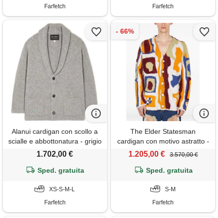
Farfetch
Farfetch
Alanui cardigan con scollo a
The Elder Statesman
scialle e abbottonatura - grigio
cardigan con motivo astratto -
multicolore
1.702,00 €
1.205,00 €
3.570,00 €
Sped. gratuita
Sped. gratuita
XS-S-M-L
S-M
Farfetch
Farfetch