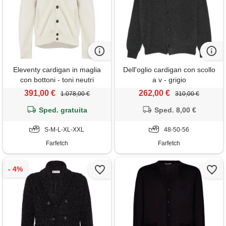
Eleventy cardigan in maglia
Dell'oglio cardigan con scollo
con bottoni - toni neutri
a v - grigio
391,00 €
262,00 €
1.078,00 €
310,00 €
Sped. gratuita
Sped. 8,00 €
S-M-L-XL-XXL
48-50-56
Farfetch
Farfetch