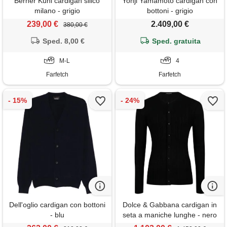
Berner Kühl cardigan silico
Yohji Yamamoto cardigan con
milano - grigio
bottoni - grigio
239,00 €
2.409,00 €
380,00 €
Sped. 8,00 €
Sped. gratuita
M-L
4
Farfetch
Farfetch
Dell'oglio cardigan con bottoni
Dolce & Gabbana cardigan in
- blu
seta a maniche lunghe - nero