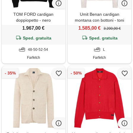
TOM FORD cardigan
Umit Benan cardigan
doppiopetto - nero
montana con bottoni - toni
neutri
1.967,00 €
1.585,00 €
3.200,00 €
Sped. gratuita
Sped. gratuita
48-50-52-54
L
Farfetch
Farfetch