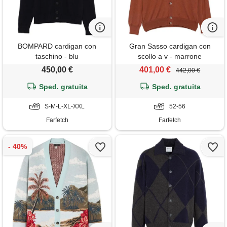
BOMPARD cardigan con
Gran Sasso cardigan con
taschino - blu
scollo a v - marrone
450,00 €
401,00 €
442,00 €
Sped. gratuita
Sped. gratuita
S-M-L-XL-XXL
52-56
Farfetch
Farfetch