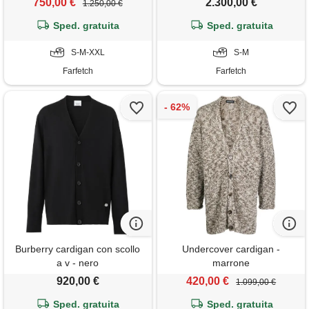
750,00 €
2.300,00 €
1.250,00 €
Sped. gratuita
Sped. gratuita
S-M-XXL
S-M
Farfetch
Farfetch
Burberry cardigan con scollo
Undercover cardigan -
a v - nero
marrone
920,00 €
420,00 €
1.099,00 €
Sped. gratuita
Sped. gratuita