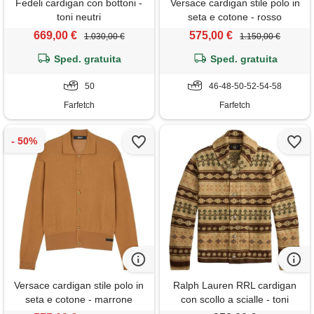
Fedeli cardigan con bottoni -
Versace cardigan stile polo in
toni neutri
seta e cotone - rosso
669,00 €
575,00 €
1.030,00 €
1.150,00 €
Sped. gratuita
Sped. gratuita
50
46-48-50-52-54-58
Farfetch
Farfetch
Versace cardigan stile polo in
Ralph Lauren RRL cardigan
seta e cotone - marrone
con scollo a scialle - toni
neutri