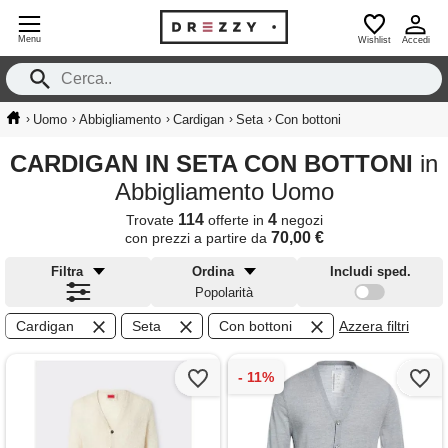
Menu
Wishlist
Accedi
›
›
›
›
›
Uomo
Abbigliamento
Cardigan
Seta
Con bottoni
CARDIGAN IN SETA CON BOTTONI
in
Abbigliamento Uomo
114
4
Trovate
offerte in
negozi
70,00 €
con prezzi a partire da
Filtra
Ordina
Includi sped.
Popolarità
Cardigan
Seta
Con bottoni
Azzera filtri