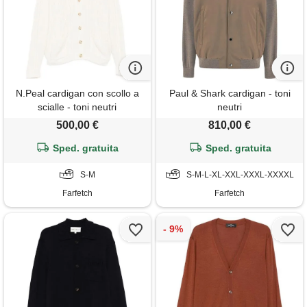
N.Peal cardigan con scollo a
Paul & Shark cardigan - toni
scialle - toni neutri
neutri
500,00 €
810,00 €
Sped. gratuita
Sped. gratuita
S-M
S-M-L-XL-XXL-XXXL-XXXXL
Farfetch
Farfetch