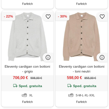
Farfetch
Farfetch
Eleventy cardigan con bottoni
Eleventy cardigan con bottoni
- grigio
- toni neutri
706,00 €
598,00 €
906,00 €
855,00 €
Sped. gratuita
Sped. gratuita
XL
S-M-L-XL-XXL
Farfetch
Farfetch