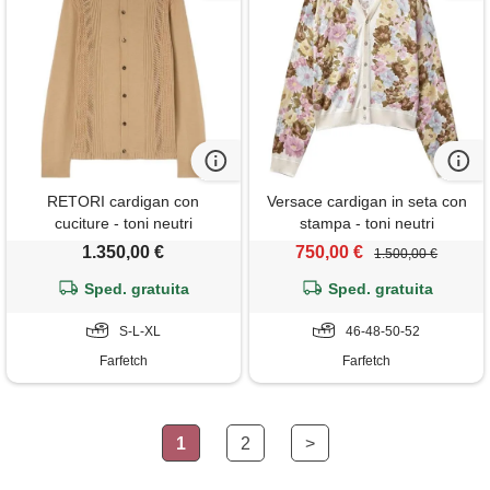
RETORI cardigan con
Versace cardigan in seta con
cuciture - toni neutri
stampa - toni neutri
1.350,00 €
750,00 €
1.500,00 €
Sped. gratuita
Sped. gratuita
S-L-XL
46-48-50-52
Farfetch
Farfetch
1
2
>