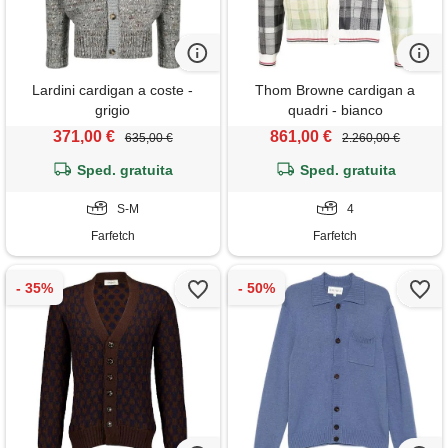
Lardini cardigan a coste -
Thom Browne cardigan a
grigio
quadri - bianco
371,00 €
861,00 €
635,00 €
2.260,00 €
Sped. gratuita
Sped. gratuita
S-M
4
Farfetch
Farfetch