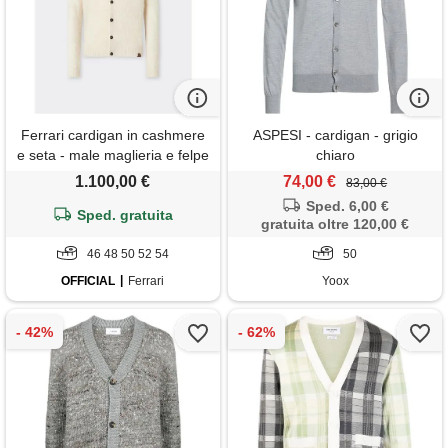
Ferrari cardigan in cashmere
ASPESI - cardigan - grigio
e seta - male maglieria e felpe
chiaro
oat
1.100,00 €
74,00 €
83,00 €
Sped. 6,00 €
Sped. gratuita
gratuita oltre 120,00 €
46 48 50 52 54
50
OFFICIAL
Ferrari
Yoox