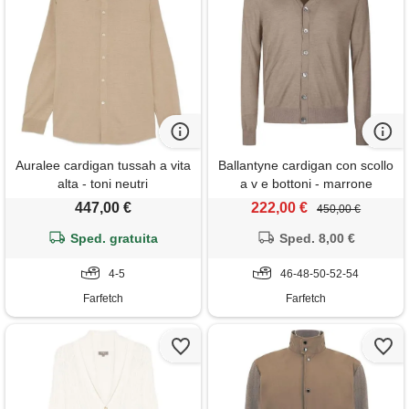
Auralee cardigan tussah a vita
Ballantyne cardigan con scollo
alta - toni neutri
a v e bottoni - marrone
447,00 €
222,00 €
450,00 €
Sped. gratuita
Sped. 8,00 €
4-5
46-48-50-52-54
Farfetch
Farfetch