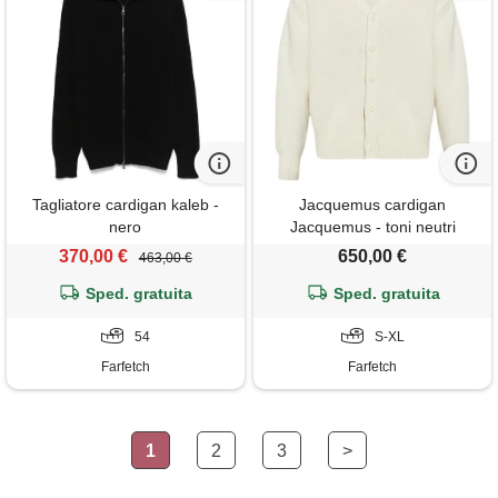
Tagliatore cardigan kaleb -
Jacquemus cardigan
nero
Jacquemus - toni neutri
370,00 €
650,00 €
463,00 €
Sped. gratuita
Sped. gratuita
54
S-XL
Farfetch
Farfetch
1
2
3
>