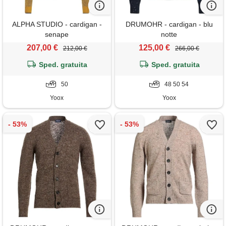
ALPHA STUDIO - cardigan -
DRUMOHR - cardigan - blu
senape
notte
207,00 €
125,00 €
212,00 €
266,00 €
Sped. gratuita
Sped. gratuita
50
48 50 54
Yoox
Yoox