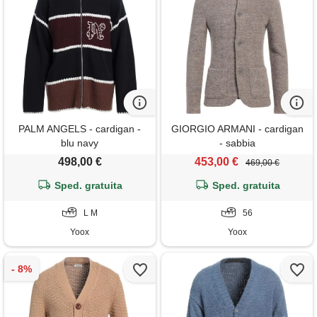
PALM ANGELS - cardigan -
GIORGIO ARMANI - cardigan
blu navy
- sabbia
498,00 €
453,00 €
469,00 €
Sped. gratuita
Sped. gratuita
L M
56
Yoox
Yoox