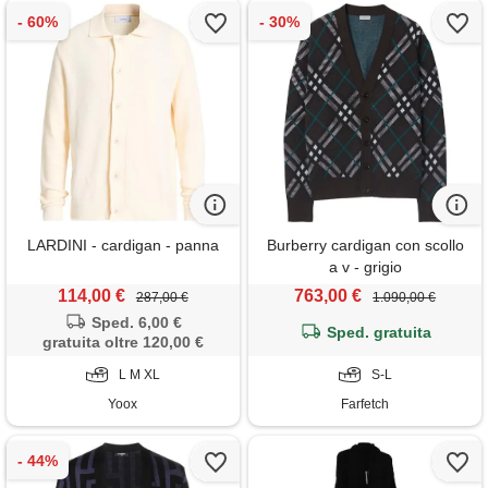
LARDINI - cardigan - panna
Burberry cardigan con scollo
a v - grigio
114,00 €
763,00 €
287,00 €
1.090,00 €
Sped. 6,00 €
Sped. gratuita
gratuita oltre 120,00 €
L M XL
S-L
Yoox
Farfetch