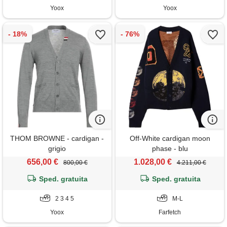
Yoox
Yoox
THOM BROWNE - cardigan -
Off-White cardigan moon
grigio
phase - blu
656,00 €
1.028,00 €
800,00 €
4.211,00 €
Sped. gratuita
Sped. gratuita
2 3 4 5
M-L
Yoox
Farfetch