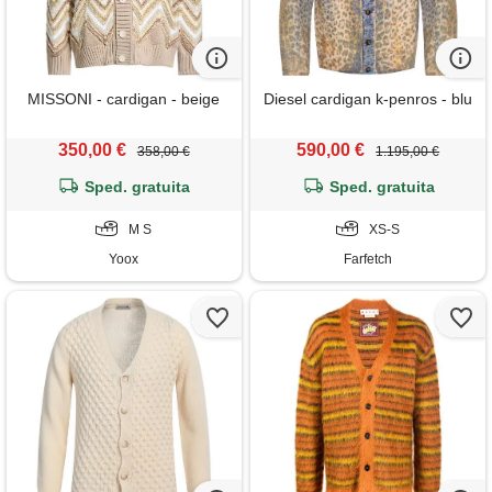
MISSONI - cardigan - beige
Diesel cardigan k-penros - blu
350,00 €
590,00 €
358,00 €
1.195,00 €
Sped. gratuita
Sped. gratuita
M S
XS-S
Yoox
Farfetch