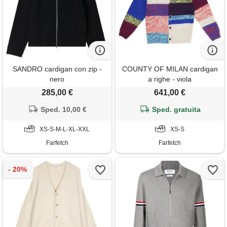
SANDRO cardigan con zip -
COUNTY OF MILAN cardigan
nero
a righe - viola
285,00 €
641,00 €
Sped. 10,00 €
Sped. gratuita
XS-S-M-L-XL-XXL
XS-S
Farfetch
Farfetch