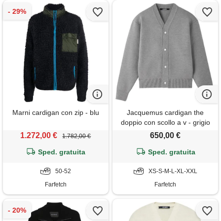
Marni cardigan con zip - blu
Jacquemus cardigan the
doppio con scollo a v - grigio
1.272,00 €
650,00 €
1.782,00 €
Sped. gratuita
Sped. gratuita
50-52
XS-S-M-L-XL-XXL
Farfetch
Farfetch