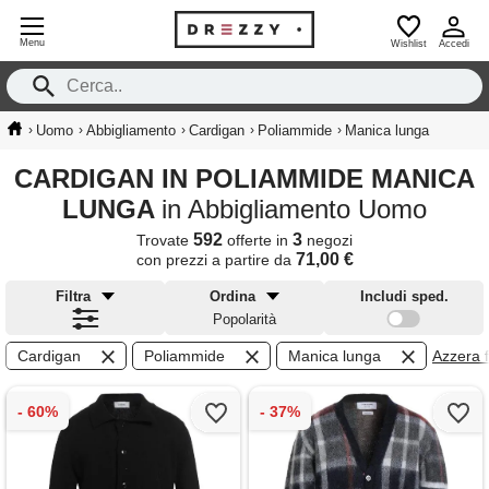
Menu
Wishlist
Accedi
›
›
›
›
›
Uomo
Abbigliamento
Cardigan
Poliammide
Manica lunga
CARDIGAN IN POLIAMMIDE MANICA
LUNGA
in Abbigliamento Uomo
592
3
Trovate
offerte in
negozi
71,00 €
con prezzi a partire da
Filtra
Ordina
Includi sped.
Popolarità
Cardigan
Poliammide
Manica lunga
Azzera fi