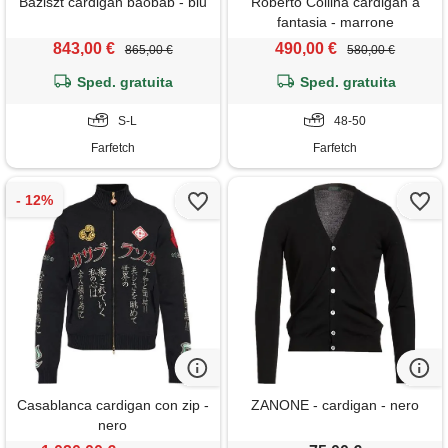
Baziszt cardigan baobab - blu
Roberto Collina cardigan a
fantasia - marrone
843,00 €
490,00 €
865,00 €
580,00 €
Sped. gratuita
Sped. gratuita
S-L
48-50
Farfetch
Farfetch
Casablanca cardigan con zip -
ZANONE - cardigan - nero
nero