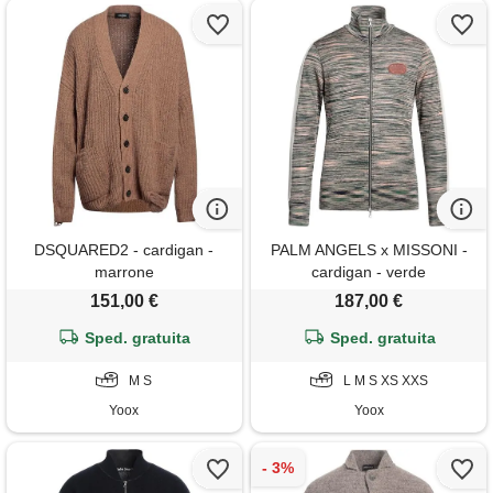
DSQUARED2 - cardigan -
PALM ANGELS x MISSONI -
marrone
cardigan - verde
151,00 €
187,00 €
Sped. gratuita
Sped. gratuita
M S
L M S XS XXS
Yoox
Yoox