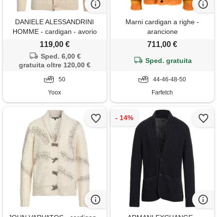
DANIELE ALESSANDRINI
Marni cardigan a righe -
HOMME - cardigan - avorio
arancione
119,00 €
711,00 €
Sped. 6,00 €
Sped. gratuita
gratuita oltre 120,00 €
50
44-46-48-50
Yoox
Farfetch