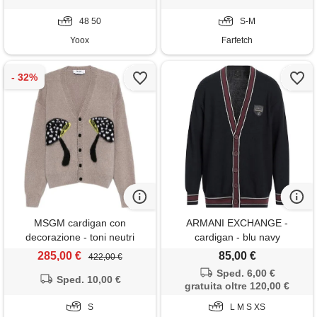
48 50
S-M
Yoox
Farfetch
MSGM cardigan con
ARMANI EXCHANGE -
decorazione - toni neutri
cardigan - blu navy
285,00 €
85,00 €
422,00 €
Sped. 6,00 €
Sped. 10,00 €
gratuita oltre 120,00 €
S
L M S XS