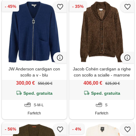
JW Anderson cardigan con
Jacob Cohën cardigan a righe
scollo a v - blu
con scollo a scialle - marrone
300,00 €
406,00 €
550,00 €
625,00 €
Sped. gratuita
Sped. gratuita
S-M-L
S
Farfetch
Farfetch