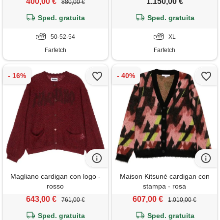
400,00 €
1.150,00 €
880,00 €
Sped. gratuita
Sped. gratuita
50-52-54
XL
Farfetch
Farfetch
Magliano cardigan con logo -
Maison Kitsuné cardigan con
rosso
stampa - rosa
643,00 €
607,00 €
761,00 €
1.010,00 €
Sped. gratuita
Sped. gratuita