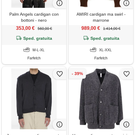
Palm Angels cardigan con
AMIRI cardigan ma swirl -
bottoni - nero
marrone
353,00 €
989,00 €
560,00 €
1.414,00 €
Sped. gratuita
Sped. gratuita
M-L-XL
XL-XXL
Farfetch
Farfetch