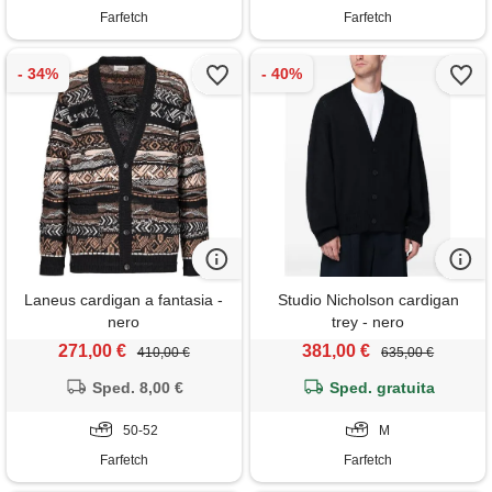
Farfetch
Farfetch
Laneus cardigan a fantasia -
Studio Nicholson cardigan
nero
trey - nero
271,00 €
381,00 €
410,00 €
635,00 €
Sped. 8,00 €
Sped. gratuita
50-52
M
Farfetch
Farfetch