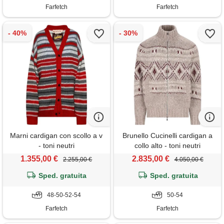
Farfetch
Farfetch
Marni cardigan con scollo a v
Brunello Cucinelli cardigan a
- toni neutri
collo alto - toni neutri
1.355,00 €
2.835,00 €
2.255,00 €
4.050,00 €
Sped. gratuita
Sped. gratuita
48-50-52-54
50-54
Farfetch
Farfetch