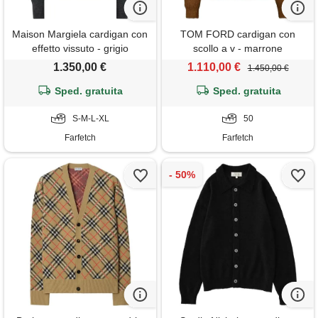
Maison Margiela cardigan con
TOM FORD cardigan con
effetto vissuto - grigio
scollo a v - marrone
1.350,00 €
1.110,00 €
1.450,00 €
Sped. gratuita
Sped. gratuita
S-M-L-XL
50
Farfetch
Farfetch