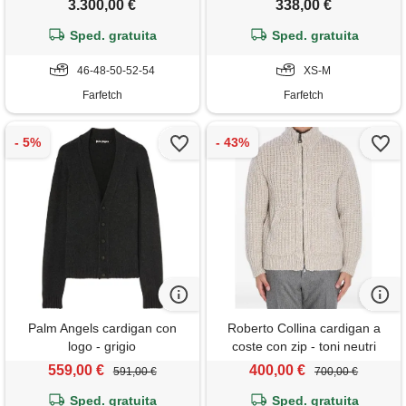
3.300,00 €
338,00 €
Sped. gratuita
Sped. gratuita
46-48-50-52-54
XS-M
Farfetch
Farfetch
Palm Angels cardigan con
Roberto Collina cardigan a
logo - grigio
coste con zip - toni neutri
559,00 €
400,00 €
591,00 €
700,00 €
Sped. gratuita
Sped. gratuita