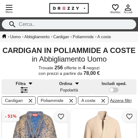
Menu
Wishlist
Accedi
›
›
›
›
›
Uomo
Abbigliamento
Cardigan
Poliammide
A coste
CARDIGAN IN POLIAMMIDE A COSTE
in Abbigliamento Uomo
256
4
Trovate
offerte in
negozi
78,00 €
con prezzi a partire da
Filtra
Ordina
Includi sped.
Popolarità
Cardigan
Poliammide
A coste
Azzera filtri