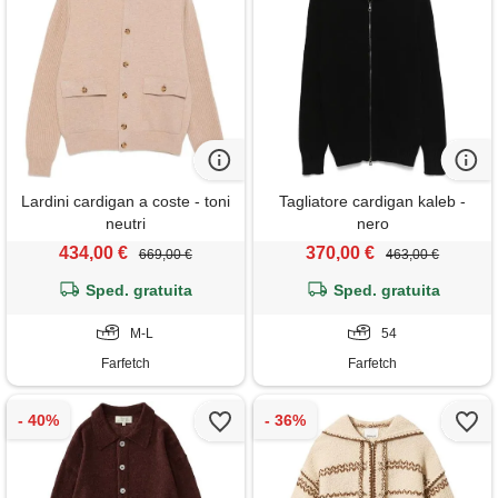
Lardini cardigan a coste - toni
Tagliatore cardigan kaleb -
neutri
nero
434,00 €
370,00 €
669,00 €
463,00 €
Sped. gratuita
Sped. gratuita
M-L
54
Farfetch
Farfetch