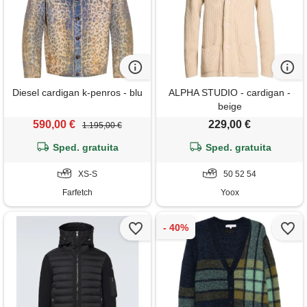
Diesel cardigan k-penros - blu
ALPHA STUDIO - cardigan -
beige
590,00 €
229,00 €
1.195,00 €
Sped. gratuita
Sped. gratuita
XS-S
50 52 54
Farfetch
Yoox