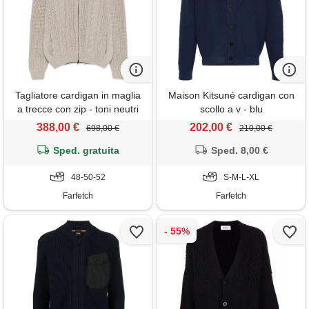
Tagliatore cardigan in maglia
Maison Kitsuné cardigan con
a trecce con zip - toni neutri
scollo a v - blu
388,00 €
202,00 €
698,00 €
210,00 €
Sped. gratuita
Sped. 8,00 €
48-50-52
S-M-L-XL
Farfetch
Farfetch