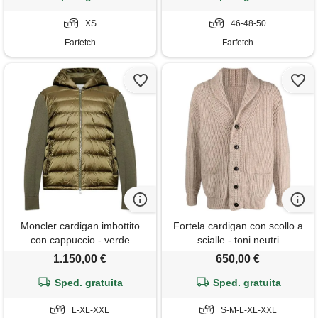
XS
46-48-50
Farfetch
Farfetch
Moncler cardigan imbottito
Fortela cardigan con scollo a
con cappuccio - verde
scialle - toni neutri
1.150,00 €
650,00 €
Sped. gratuita
Sped. gratuita
L-XL-XXL
S-M-L-XL-XXL