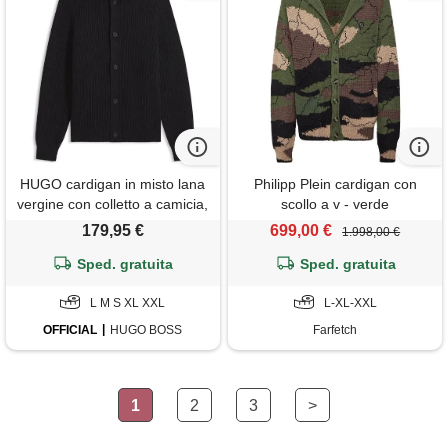
HUGO cardigan in misto lana
Philipp Plein cardigan con
vergine con colletto a camicia,
scollo a v - verde
nero
179,95 €
699,00 €
1.998,00 €
Sped. gratuita
Sped. gratuita
L M S XL XXL
L-XL-XXL
OFFICIAL
HUGO BOSS
Farfetch
1
2
3
>