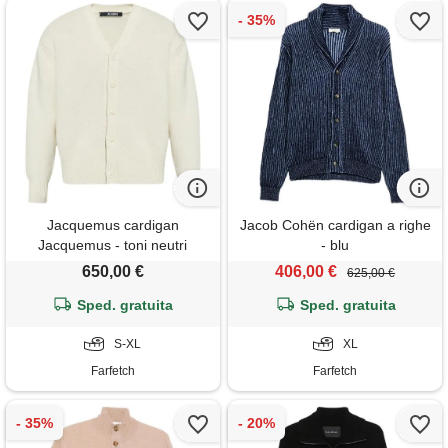
Jacquemus cardigan
Jacob Cohën cardigan a righe
Jacquemus - toni neutri
- blu
650,00 €
406,00 €
625,00 €
Sped. gratuita
Sped. gratuita
S-XL
XL
Farfetch
Farfetch