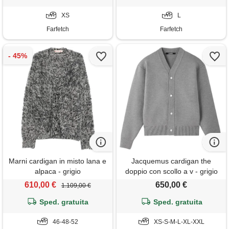
XS
L
Farfetch
Farfetch
Marni cardigan in misto lana e
Jacquemus cardigan the
alpaca - grigio
doppio con scollo a v - grigio
610,00 €
650,00 €
1.109,00 €
Sped. gratuita
Sped. gratuita
46-48-52
XS-S-M-L-XL-XXL