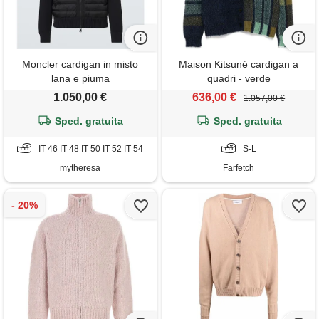
Moncler cardigan in misto
Maison Kitsuné cardigan a
lana e piuma
quadri - verde
1.050,00 €
636,00 €
1.057,00 €
Sped. gratuita
Sped. gratuita
IT 46 IT 48 IT 50 IT 52 IT 54
S-L
mytheresa
Farfetch