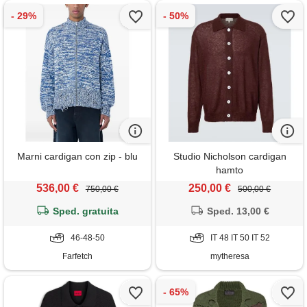
Marni cardigan con zip - blu
Studio Nicholson cardigan
hamto
536,00 €
250,00 €
750,00 €
500,00 €
Sped. gratuita
Sped. 13,00 €
46-48-50
IT 48 IT 50 IT 52
Farfetch
mytheresa