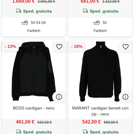
1.689,00 €
681,00 €
2.601,00 €
1.312,00 €
Sped. gratuita
Sped. gratuita
50-54-58
50
Farfetch
Farfetch
BOSS cardigan - nero
MARANT cardigan benett con
zip - nero
461,00 €
542,00 €
532,00 €
658,00 €
Sped. gratuita
Sped. gratuita