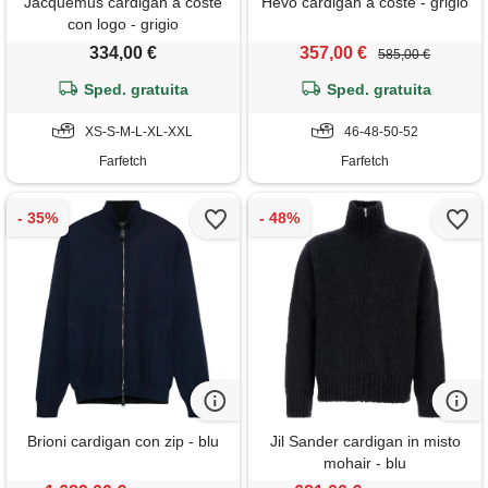
Jacquemus cardigan a coste
Hevo cardigan a coste - grigio
con logo - grigio
334,00 €
357,00 €
585,00 €
Sped. gratuita
Sped. gratuita
XS-S-M-L-XL-XXL
46-48-50-52
Farfetch
Farfetch
Brioni cardigan con zip - blu
Jil Sander cardigan in misto
mohair - blu