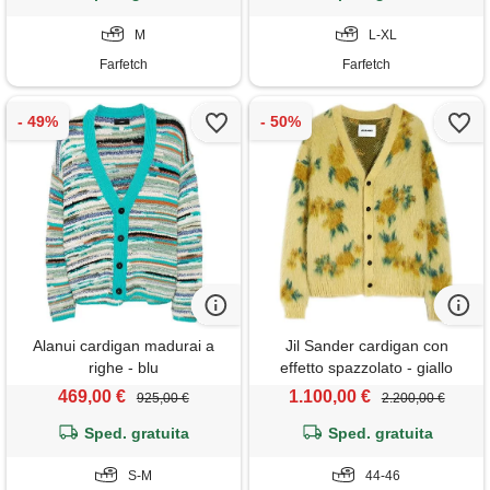
M
L-XL
Farfetch
Farfetch
Alanui cardigan madurai a
Jil Sander cardigan con
righe - blu
effetto spazzolato - giallo
469,00 €
1.100,00 €
925,00 €
2.200,00 €
Sped. gratuita
Sped. gratuita
S-M
44-46