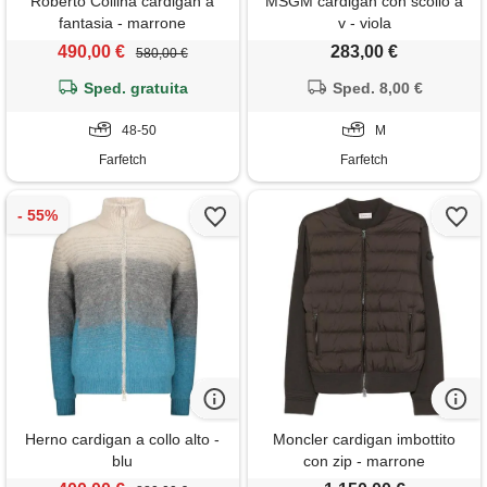
Roberto Collina cardigan a
MSGM cardigan con scollo a
fantasia - marrone
v - viola
490,00 €
283,00 €
580,00 €
Sped. gratuita
Sped. 8,00 €
48-50
M
Farfetch
Farfetch
Herno cardigan a collo alto -
Moncler cardigan imbottito
blu
con zip - marrone