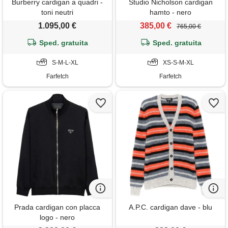
Burberry cardigan a quadri -
Studio Nicholson cardigan
toni neutri
hamto - nero
1.095,00 €
385,00 €
765,00 €
Sped. gratuita
Sped. gratuita
S-M-L-XL
XS-S-M-XL
Farfetch
Farfetch
Prada cardigan con placca
A.P.C. cardigan dave - blu
logo - nero