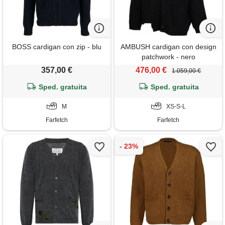
BOSS cardigan con zip - blu
AMBUSH cardigan con design
patchwork - nero
357,00 €
476,00 €
1.059,00 €
Sped. gratuita
Sped. gratuita
M
XS-S-L
Farfetch
Farfetch