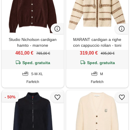
Studio Nicholson cardigan
MARANT cardigan a righe
hamto - marrone
con cappuccio rolian - toni
neutri
461,00 €
319,00 €
765,00 €
495,00 €
Sped. gratuita
Sped. gratuita
S-M-XL
M
Farfetch
Farfetch