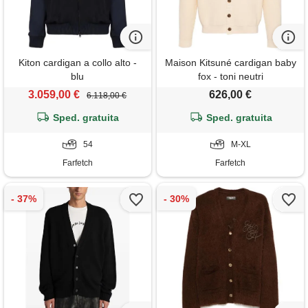
Kiton cardigan a collo alto -
Maison Kitsuné cardigan baby
blu
fox - toni neutri
3.059,00 €
626,00 €
6.118,00 €
Sped. gratuita
Sped. gratuita
54
M-XL
Farfetch
Farfetch