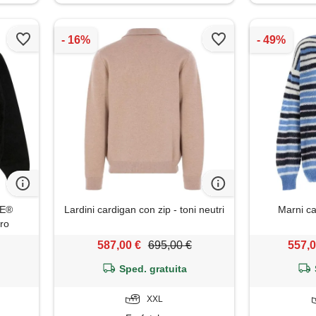
PE®
Lardini cardigan con zip - toni neutri
Marni ca
ro
587,00 €
695,00 €
557,0
Sped. gratuita
XXL