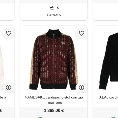
S
Farfetch
lé a
NAMESAKE cardigan pistol con zip
J.LAL cardi
- marrone
 €
1.868,00 €