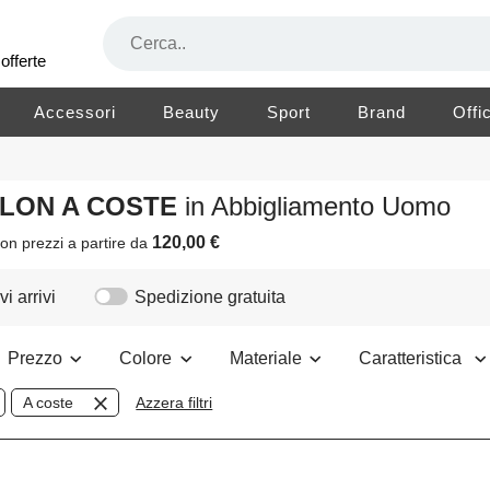
offerte
Accessori
Beauty
Sport
Brand
Offi
NYLON A COSTE
in Abbigliamento Uomo
120,00 €
on prezzi a partire da
i arrivi
Spedizione gratuita
Prezzo
Colore
Materiale
Caratteristica
A coste
Azzera filtri