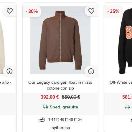
 alto -
Our Legacy cardigan float in misto
Off-White c
cotone con zip
392,00 €
560,00 €
581,
Sped. gratuita
IT 44 IT 46 IT 48 IT 54
mytheresa