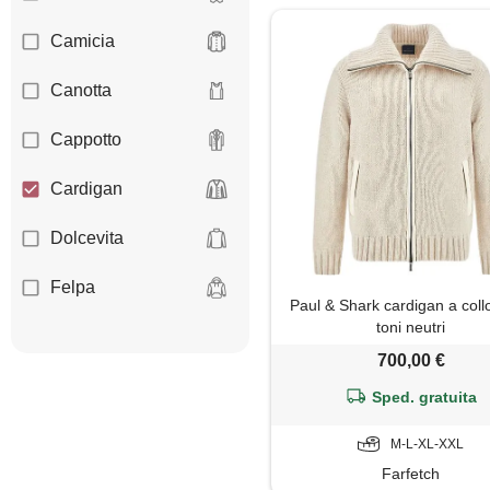
Camicia
Canotta
Cappotto
Cardigan
Dolcevita
Felpa
Paul & Shark cardigan a collo
toni neutri
Giacca
700,00 €
Gilet
Sped. gratuita
Giubbotto
M-L-XL-XXL
Farfetch
Maglia