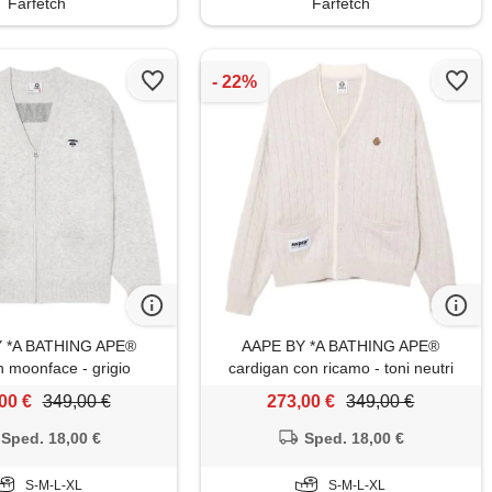
Farfetch
Farfetch
 *A BATHING APE®
AAPE BY *A BATHING APE®
n moonface - grigio
cardigan con ricamo - toni neutri
00 €
349,00 €
273,00 €
349,00 €
Sped. 18,00 €
Sped. 18,00 €
S-M-L-XL
S-M-L-XL