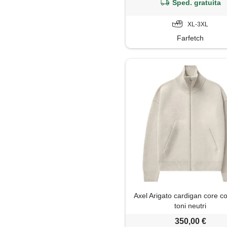
Sped. gratuita
XL-3XL
Farfetch
Axel Arigato cardigan core co
toni neutri
350,00 €