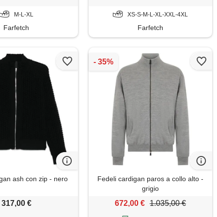
M-L-XL
XS-S-M-L-XL-XXL-4XL
Farfetch
Farfetch
gan ash con zip - nero
Fedeli cardigan paros a collo alto -
grigio
317,00 €
672,00 €
1.035,00 €