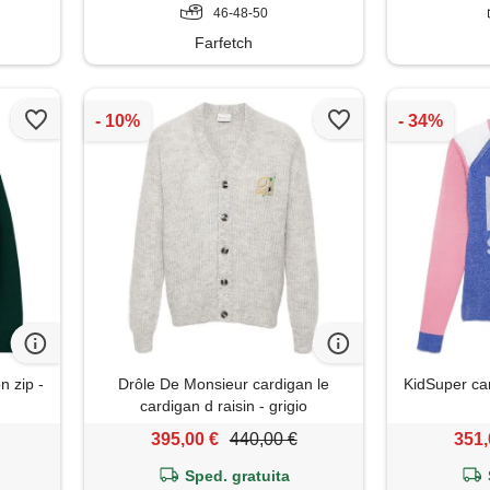
46-48-50
Farfetch
n zip -
Drôle De Monsieur cardigan le
KidSuper car
cardigan d raisin - grigio
395,00 €
440,00 €
351,
Sped. gratuita