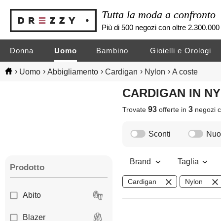
Tutta la moda a confronto
Più di 500 negozi con oltre 2.300.000 
Donna
Uomo
Bambino
Gioielli e Orologi
›
›
›
›
›
Uomo
Abbigliamento
Cardigan
Nylon
A coste
CARDIGAN IN 
93
3
Trovate
offerte in
negozi
c
Sconti
Nuov
Brand
Taglia
Prodotto
Cardigan
Nylon
Abito
Blazer