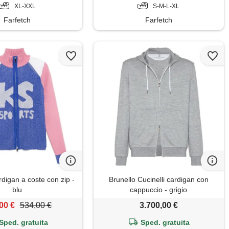
XL-XXL
S-M-L-XL
Farfetch
Farfetch
digan a coste con zip -
Brunello Cucinelli cardigan con
blu
cappuccio - grigio
00 €
534,00 €
3.700,00 €
Sped. gratuita
Sped. gratuita