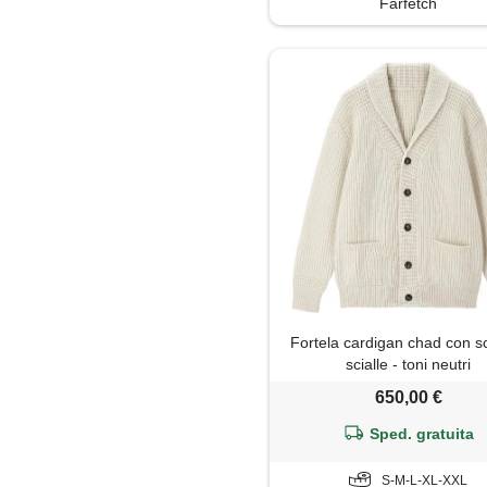
Farfetch
Fortela cardigan chad con sc
scialle - toni neutri
650,00 €
Sped. gratuita
S-M-L-XL-XXL