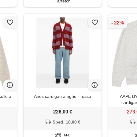
Farfetch
ollo a
Aries cardigan a righe - rosso
AAPE BY
cardiga
226,00 €
273,
Sped. 18,00 €
M-L