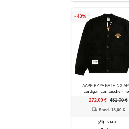
Maglietta
Maglione
Pantaloni
Parka
Piumino
Polo
AAPE BY *A BATHING A
Shorts
cardigan con tasche - ne
272,00 €
451,00 €
Sped. 18,00 €
S-M-XL