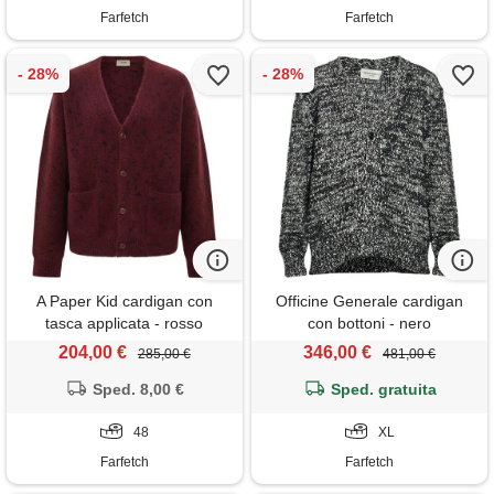
Farfetch
Farfetch
A Paper Kid cardigan con
Officine Generale cardigan
tasca applicata - rosso
con bottoni - nero
204,00 €
346,00 €
285,00 €
481,00 €
Sped. 8,00 €
Sped. gratuita
48
XL
Farfetch
Farfetch