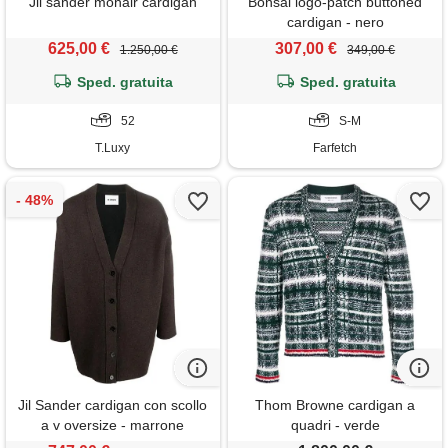
Jil sander mohair cardigan
Bonsai logo-patch buttoned
cardigan - nero
625,00 €
307,00 €
1.250,00 €
349,00 €
Sped. gratuita
Sped. gratuita
52
S-M
T.Luxy
Farfetch
Jil Sander cardigan con scollo
Thom Browne cardigan a
a v oversize - marrone
quadri - verde