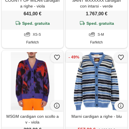
COUNTY OF MILAN cardigan
SAINT MXXXXXX cardigan
a righe - viola
con intarsi - verde
641,00 €
1.767,00 €
Sped. gratuita
Sped. gratuita
XS-S
S-M
Farfetch
Farfetch
MSGM cardigan con scollo a
Marni cardigan a righe - blu
v - viola