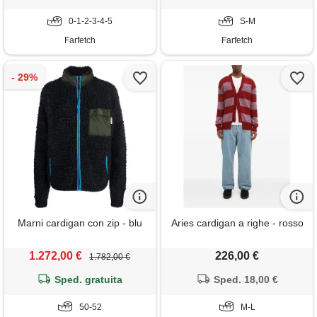
0-1-2-3-4-5
S-M
Farfetch
Farfetch
Marni cardigan con zip - blu
Aries cardigan a righe - rosso
1.272,00 €
226,00 €
1.782,00 €
Sped. gratuita
Sped. 18,00 €
50-52
M-L