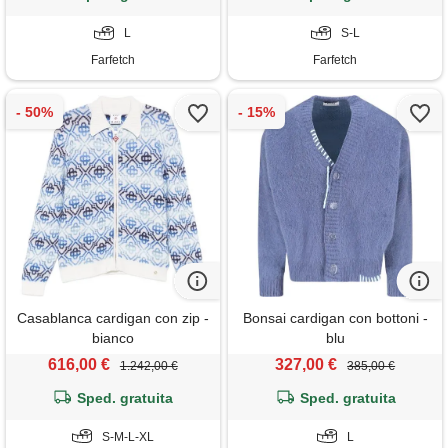
L
S-L
Farfetch
Farfetch
Casablanca cardigan con zip -
Bonsai cardigan con bottoni -
bianco
blu
616,00 €
327,00 €
1.242,00 €
385,00 €
Sped. gratuita
Sped. gratuita
S-M-L-XL
L