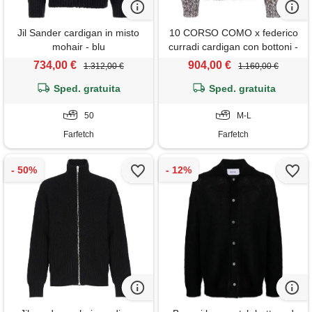
Jil Sander cardigan in misto
10 CORSO COMO x federico
mohair - blu
curradi cardigan con bottoni -
grigio
734,00 €
904,00 €
1.312,00 €
1.160,00 €
Sped. gratuita
Sped. gratuita
50
M-L
Farfetch
Farfetch