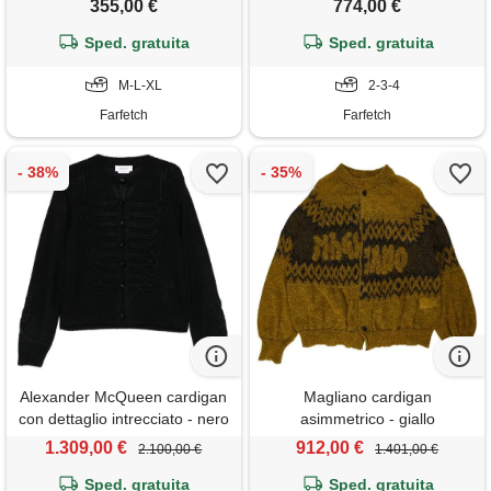
355,00 €
774,00 €
Sped. gratuita
Sped. gratuita
M-L-XL
2-3-4
Farfetch
Farfetch
Alexander McQueen cardigan
Magliano cardigan
con dettaglio intrecciato - nero
asimmetrico - giallo
1.309,00 €
912,00 €
2.100,00 €
1.401,00 €
Sped. gratuita
Sped. gratuita