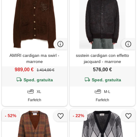
AMIRI cardigan ma swirl -
ssstein cardigan con effetto
marrone
jacquard - marrone
989,00 €
576,00 €
1.414,00 €
Sped. gratuita
Sped. gratuita
XL
M-L
Farfetch
Farfetch