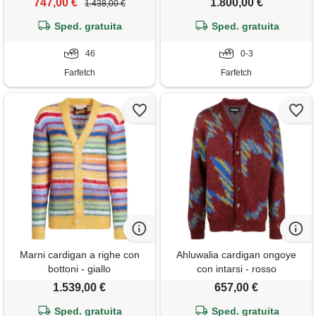
747,00 €
1.800,00 €
1.438,00 €
Sped. gratuita
Sped. gratuita
46
0-3
Farfetch
Farfetch
Marni cardigan a righe con
Ahluwalia cardigan ongoye
bottoni - giallo
con intarsi - rosso
1.539,00 €
657,00 €
Sped. gratuita
Sped. gratuita