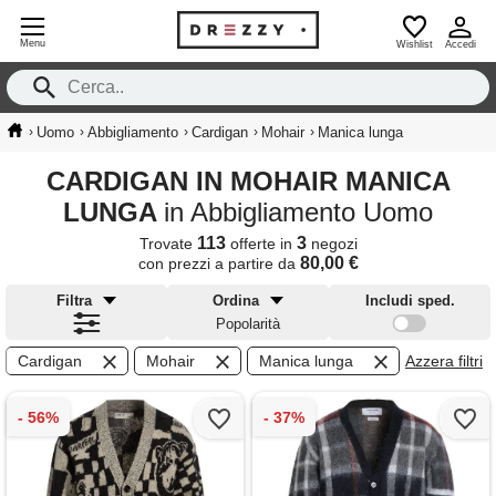
Menu
Wishlist
Accedi
›
›
›
›
›
Uomo
Abbigliamento
Cardigan
Mohair
Manica lunga
CARDIGAN IN MOHAIR MANICA
LUNGA
in Abbigliamento Uomo
113
3
Trovate
offerte in
negozi
80,00 €
con prezzi a partire da
Filtra
Ordina
Includi sped.
Popolarità
Cardigan
Mohair
Manica lunga
Azzera filtri