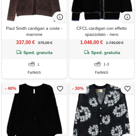
Paul Smith cardigan a coste -
CFCL cardigan con effetto
marrone
spazzolato - nero
337,00 €
1.046,00 €
375,00 €
1.740,00 €
Sped. gratuita
Sped. gratuita
L
1-3
Farfetch
Farfetch