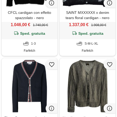
CFCL cardigan con effetto
SAINT MXXXXXX x denim
spazzolato - nero
tears floral cardigan - nero
1.046,00 €
1.337,00 €
1.740,00 €
1.908,00 €
Sped. gratuita
Sped. gratuita
1-3
S-M-L-XL
Farfetch
Farfetch