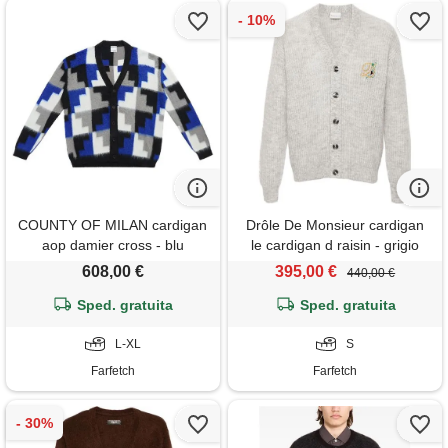
COUNTY OF MILAN cardigan
Drôle De Monsieur cardigan
aop damier cross - blu
le cardigan d raisin - grigio
608,00 €
395,00 €
440,00 €
Sped. gratuita
Sped. gratuita
L-XL
S
Farfetch
Farfetch