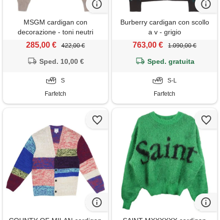
MSGM cardigan con
Burberry cardigan con scollo
decorazione - toni neutri
a v - grigio
285,00 €
763,00 €
422,00 €
1.090,00 €
Sped. 10,00 €
Sped. gratuita
S
S-L
Farfetch
Farfetch