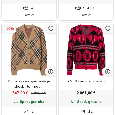
48
S-M-L-XL
Farfetch
Farfetch
Burberry cardigan vintage
AMIRI cardigan - rosso
check - toni neutri
547,00 €
2.061,00 €
1.090,00 €
Sped. gratuita
Sped. gratuita
L
M-L