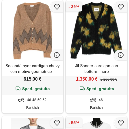
Second/Layer cardigan chevy
Jil Sander cardigan con
con motivo geometrico -
bottoni - nero
marrone
615,00 €
1.350,00 €
2.200,00 €
Sped. gratuita
Sped. gratuita
46-48-50-52
46
Farfetch
Farfetch