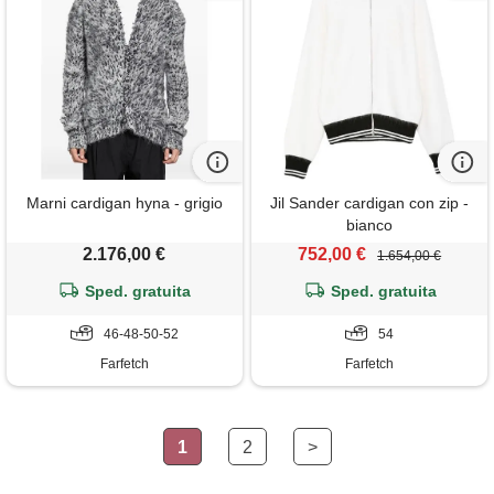
Marni cardigan hyna - grigio
Jil Sander cardigan con zip -
bianco
2.176,00 €
752,00 €
1.654,00 €
Sped. gratuita
Sped. gratuita
46-48-50-52
54
Farfetch
Farfetch
1
2
>