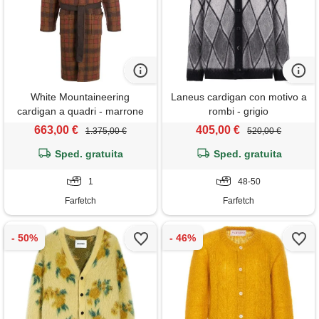
White Mountaineering
Laneus cardigan con motivo a
cardigan a quadri - marrone
rombi - grigio
663,00 €
405,00 €
1.375,00 €
520,00 €
Sped. gratuita
Sped. gratuita
1
48-50
Farfetch
Farfetch