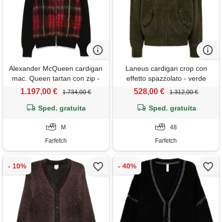
Alexander McQueen cardigan
Laneus cardigan crop con
mac. Queen tartan con zip -
effetto spazzolato - verde
rosso
1.197,00 €
528,00 €
1.734,00 €
1.312,00 €
Sped. gratuita
Sped. gratuita
M
48
Farfetch
Farfetch