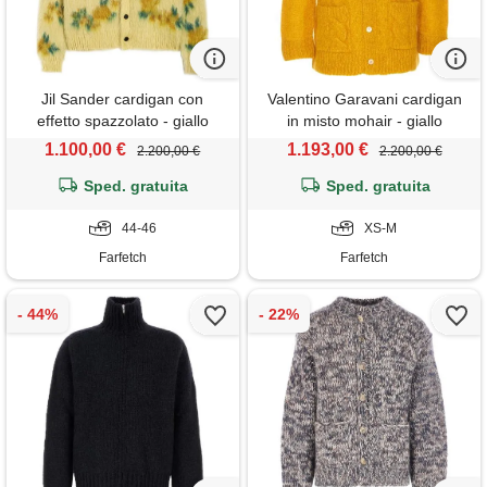
Jil Sander cardigan con
Valentino Garavani cardigan
effetto spazzolato - giallo
in misto mohair - giallo
1.100,00 €
1.193,00 €
2.200,00 €
2.200,00 €
Sped. gratuita
Sped. gratuita
44-46
XS-M
Farfetch
Farfetch