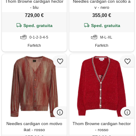
Thom Browne cardigan hector
Needles cardigan con scollo a
- blu
v - nero
729,00 €
355,00 €
Sped. gratuita
Sped. gratuita
0-1-2-3-4-5
M-L-XL
Farfetch
Farfetch
Needles cardigan con motivo
Thom Browne cardigan hector
ikat - rosso
- rosso