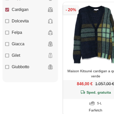
Cardigan
Dolcevita
Felpa
Giacca
Gilet
Giubbotto
Maison Kitsuné cardigan a qu
verde
Maglietta
846,00 €
1.057,00 
Maglione
Sped. gratuita
Polo
S-L
Farfetch