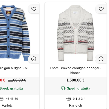
rdigan a righe - blu
Thom Browne cardigan donegal -
bianco
0 €
1.100,00 €
1.500,00 €
Sped. gratuita
Sped. gratuita
46-48-50
0-1-2-3-4
Farfetch
Farfetch