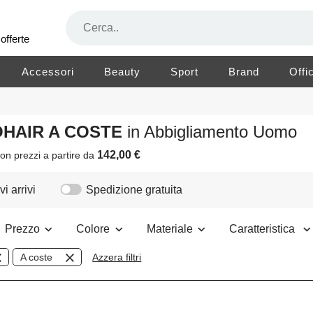
offerte
Accessori
Beauty
Sport
Brand
Offi
OHAIR A COSTE
in Abbigliamento Uomo
142,00 €
on prezzi a partire da
i arrivi
Spedizione gratuita
Prezzo
Colore
Materiale
Caratteristica
A coste
Azzera filtri