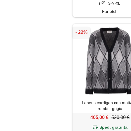
S-M-XL
Farfetch
Laneus cardigan con moti
rombi - grigio
405,00 €
520,00 €
Sped. gratuita