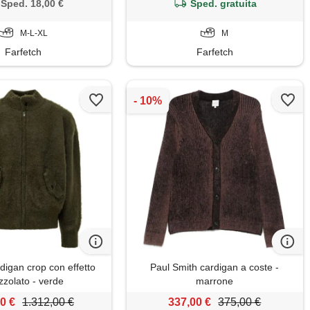
Sped. 18,00 €
Sped. gratuita
M-L-XL
M
Farfetch
Farfetch
digan crop con effetto
Paul Smith cardigan a coste -
zzolato - verde
marrone
0 €
1.312,00 €
337,00 €
375,00 €