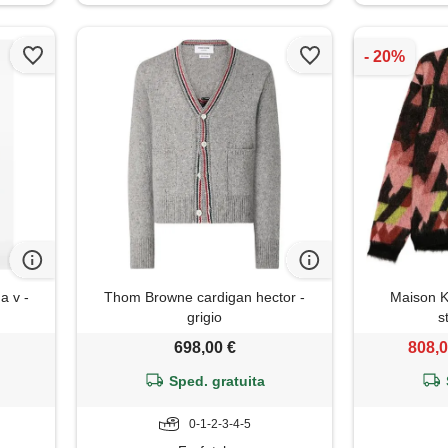
a v -
Thom Browne cardigan hector -
Maison K
grigio
s
698,00 €
808,0
Sped. gratuita
0-1-2-3-4-5