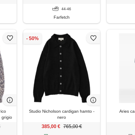
44-46
Farfetch
ico
Studio Nicholson cardigan hamto -
Aries ca
 grigio
nero
€
385,00 €
765,00 €