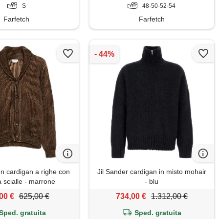
S
48-50-52-54
Farfetch
Farfetch
 cardigan a righe con
Jil Sander cardigan in misto mohair
a scialle - marrone
- blu
00 €
625,00 €
734,00 €
1.312,00 €
Sped. gratuita
Sped. gratuita