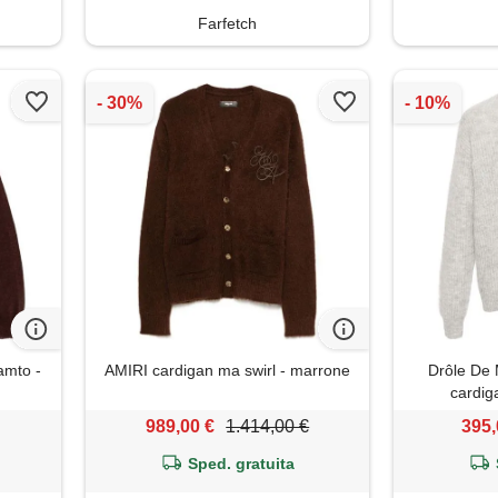
Farfetch
amto -
AMIRI cardigan ma swirl - marrone
Drôle De 
cardiga
989,00 €
1.414,00 €
395,
Sped. gratuita