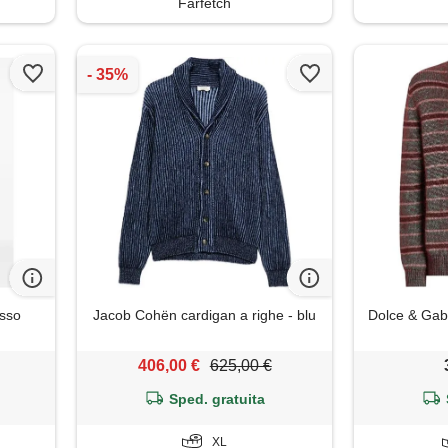
Farfetch
osso
Jacob Cohën cardigan a righe - blu
Dolce & Gab
406,00 €
625,00 €
Sped. gratuita
XL