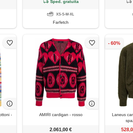
Sped. gratuita
XS-S-M-XL
Farfetch
ttoni -
AMIRI cardigan - rosso
Laneus car
spa
2.061,00 €
528,0