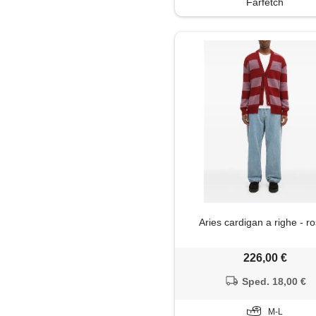
Farfetch
Aries cardigan a righe - r
226,00 €
Sped. 18,00 €
M-L