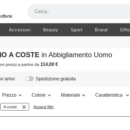
offerte
Accessori
Beauty
Sport
Brand
Offi
INO A COSTE
in Abbigliamento Uomo
114,00 €
on prezzi a partire da
i arrivi
Spedizione gratuita
Prezzo
Colore
Materiale
Caratteristica
A coste
Azzera filtri