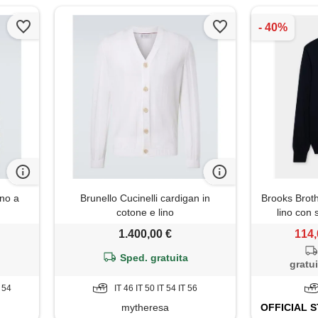
ino a
Brunello Cucinelli cardigan in
Brooks Broth
cotone e lino
lino con 
1.400,00 €
114,
Sped. gratuita
gratui
T 54
IT 46 IT 50 IT 54 IT 56
mytheresa
OFFICIAL
S