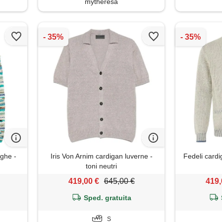
mytheresa
ighe -
Iris Von Arnim cardigan luverne -
Fedeli card
toni neutri
419,00 €
645,00 €
419,
Sped. gratuita
S