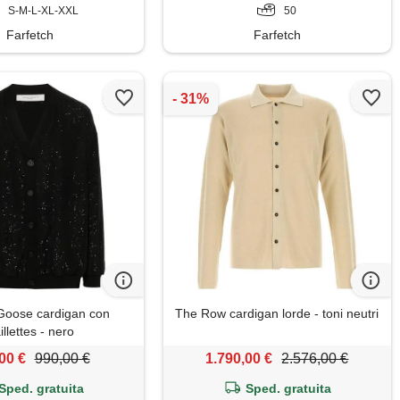
S-M-L-XL-XXL
50
Farfetch
Farfetch
Goose cardigan con
The Row cardigan lorde - toni neutri
illettes - nero
00 €
990,00 €
1.790,00 €
2.576,00 €
Sped. gratuita
Sped. gratuita