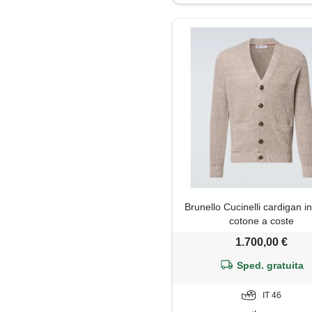
Pantaloni
Piumino
Polo
Shorts
Brunello Cucinelli cardigan in
cotone a coste
1.700,00 €
Sped. gratuita
IT 46