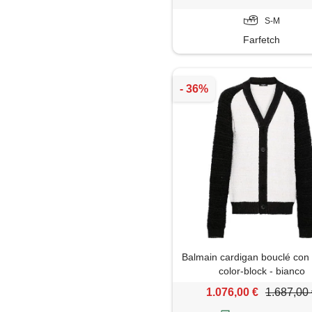
S-M
Farfetch
Balmain cardigan bouclé con
color-block - bianco
1.076,00 €
1.687,00