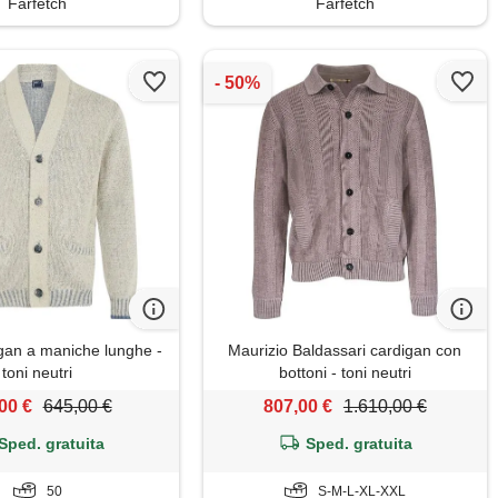
Farfetch
Farfetch
igan a maniche lunghe -
Maurizio Baldassari cardigan con
toni neutri
bottoni - toni neutri
00 €
645,00 €
807,00 €
1.610,00 €
Sped. gratuita
Sped. gratuita
50
S-M-L-XL-XXL