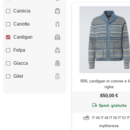
Camicia
Canotta
Cardigan
Felpa
Giacca
Gilet
RRL cardigan in cotone e l
righe
Giubbotto
850,00 €
Maglia
Sped. gratuita
Maglietta
IT 46 IT 48 IT 50 IT 52 I
mytheresa
Maglione