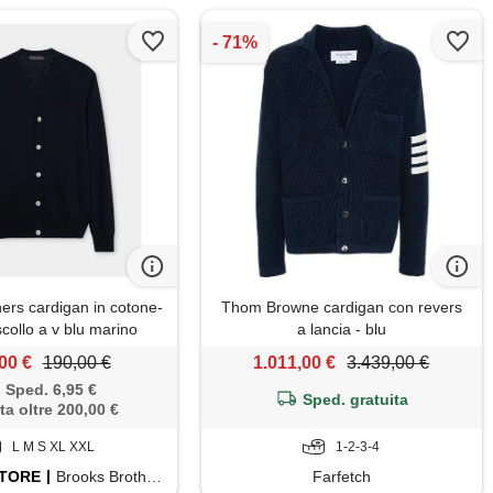
ers cardigan in cotone-
Thom Browne cardigan con revers
scollo a v blu marino
a lancia - blu
00 €
190,00 €
1.011,00 €
3.439,00 €
Sped. 6,95 €
Sped. gratuita
ta oltre 200,00 €
L M S XL XXL
1-2-3-4
TORE
Brooks Brothers
Farfetch