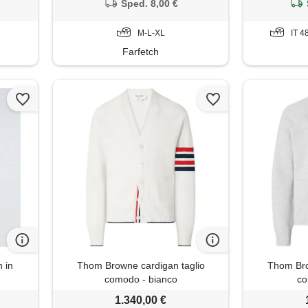
Sped. 8,00 €
M-L-XL
IT 4
Farfetch
n in
Thom Browne cardigan taglio
Thom Bro
comodo - bianco
co
1.340,00 €