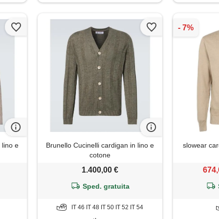
 lino e
Brunello Cucinelli cardigan in lino e
slowear card
cotone
1.400,00 €
674,
Sped. gratuita
IT 46 IT 48 IT 50 IT 52 IT 54