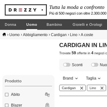
Tutta la moda a confronto
Più di 500 negozi con oltre 2.300.000 
Donna
Uomo
Bambino
Gioielli e Orologi
›
›
›
›
›
Uomo
Abbigliamento
Cardigan
Lino
A coste
CARDIGAN IN L
59
4
Trovate
offerte in
negozi
c
Sconti
Nuov
Brand
Taglia
Prodotto
Cardigan
Lino
Abito
Blazer