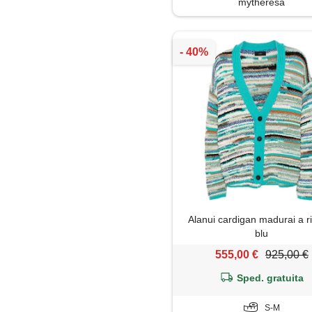
mytheresa
Alanui cardigan madurai a r
blu
555,00 €
925,00 €
Sped. gratuita
S-M