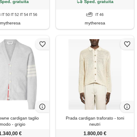
Sped. gratuita
Sped. gratuita
8 IT 50 IT 52 IT 54 IT 56
IT 46
mytheresa
mytheresa
wne cardigan taglio
Prada cardigan traforato - toni
modo - grigio
neutri
1.340,00 €
1.800,00 €