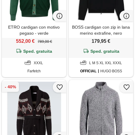
ETRO cardigan con motivo
BOSS cardigan con zip in lana
pegaso - verde
merino extrafine, nero
552,00 €
179,95 €
789,00 €
Sped. gratuita
Sped. gratuita
XXXL
L M S XL XXL XXXL
Farfetch
OFFICIAL
HUGO BOSS