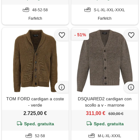
48-52-58
S-L-XL-XXL-XXXL
Farfetch
Farfetch
TOM FORD cardigan a coste
DSQUARED2 cardigan con
- verde
scollo a v - marrone
2.725,00 €
311,00 €
630,00 €
Sped. gratuita
Sped. gratuita
52-58
M-L-XL-XXXL