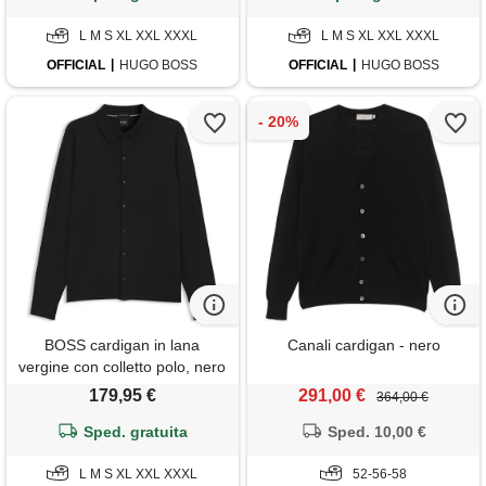
L M S XL XXL XXXL
L M S XL XXL XXXL
OFFICIAL
HUGO BOSS
OFFICIAL
HUGO BOSS
BOSS cardigan in lana
Canali cardigan - nero
vergine con colletto polo, nero
179,95 €
291,00 €
364,00 €
Sped. gratuita
Sped. 10,00 €
L M S XL XXL XXXL
52-56-58