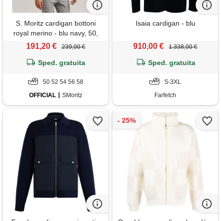
S. Moritz cardigan bottoni
Isaia cardigan - blu
royal merino - blu navy, 50,
navy
191,20 €
910,00 €
239,00 €
1.338,00 €
Sped. gratuita
Sped. gratuita
50 52 54 56 58
S-3XL
OFFICIAL
SMoritz
Farfetch