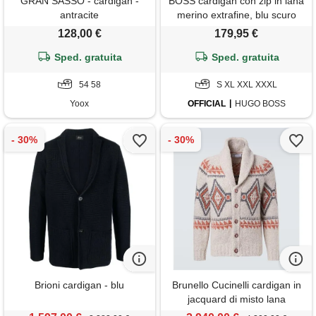
GRAN SASSO - cardigan -
BOSS cardigan con zip in lana
antracite
merino extrafine, blu scuro
128,00 €
179,95 €
Sped. gratuita
Sped. gratuita
54 58
S XL XXL XXXL
Yoox
OFFICIAL
HUGO BOSS
Brioni cardigan - blu
Brunello Cucinelli cardigan in
jacquard di misto lana