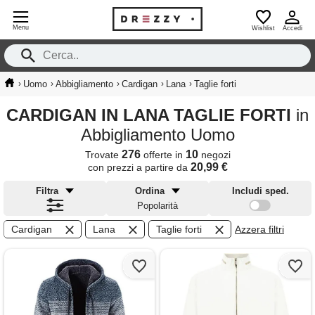
Menu
Wishlist
Accedi
›
›
›
›
›
Uomo
Abbigliamento
Cardigan
Lana
Taglie forti
CARDIGAN IN LANA TAGLIE FORTI
in
Abbigliamento Uomo
276
10
Trovate
offerte in
negozi
20,99 €
con prezzi a partire da
Filtra
Ordina
Includi sped.
Popolarità
Cardigan
Lana
Taglie forti
Azzera filtri