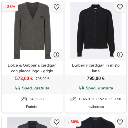
Dolce & Gabbana cardigan
Burberry cardigan in misto
con placca logo - grigio
lana
573,00 €
795,00 €
795,00 €
Sped. gratuita
Sped. gratuita
54-56-58
IT 46 IT 50 IT 52 IT 56 IT 58
Farfetch
mytheresa