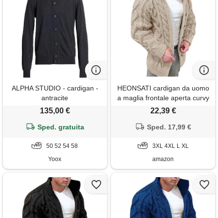
ALPHA STUDIO - cardigan -
HEONSATI cardigan da uomo
antracite
a maglia frontale aperta curvy
felpa manica lunga calda
135,00 €
22,39 €
lavorato a maglia cappotti zip
Sped. gratuita
up casual maglione in maglia
Sped. 17,99 €
caldo giacca lana taglie forti
50 52 54 58
cappotto uomo di lana
3XL 4XL L XL
elegante
Yoox
amazon