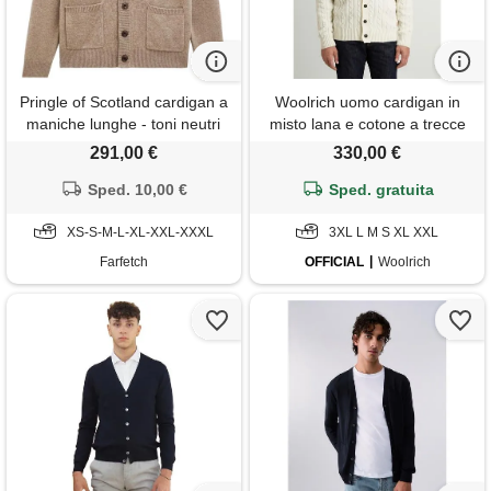
Pringle of Scotland cardigan a
Woolrich uomo cardigan in
maniche lunghe - toni neutri
misto lana e cotone a trecce
bianco taglia m
291,00 €
330,00 €
Sped. 10,00 €
Sped. gratuita
XS-S-M-L-XL-XXL-XXXL
3XL L M S XL XXL
Farfetch
OFFICIAL
Woolrich