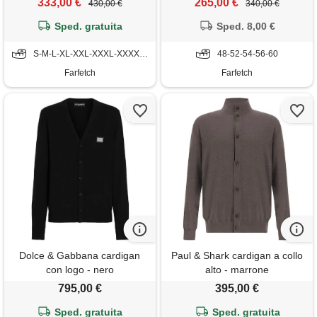
333,00 €
265,00 €
430,00 €
340,00 €
Sped. gratuita
Sped. 8,00 €
S-M-L-XL-XXL-XXXL-XXXXL-5XL
48-52-54-56-60
Farfetch
Farfetch
Dolce & Gabbana cardigan
Paul & Shark cardigan a collo
con logo - nero
alto - marrone
795,00 €
395,00 €
Sped. gratuita
Sped. gratuita