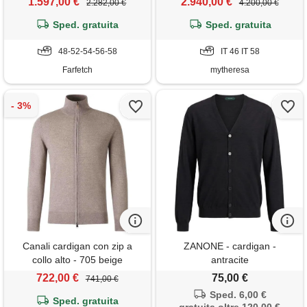
1.597,00 €
2.940,00 €
2.282,00 €
4.200,00 €
Sped. gratuita
Sped. gratuita
48-52-54-56-58
IT 46 IT 58
Farfetch
mytheresa
Canali cardigan con zip a
ZANONE - cardigan -
collo alto - 705 beige
antracite
722,00 €
75,00 €
741,00 €
Sped. 6,00 €
Sped. gratuita