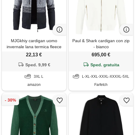
MJGkhiy cardigan uomo
Paul & Shark cardigan con zip
invernale lana termica fleece
- bianco
giacche imbottito in pile
22,13 €
695,00 €
casual caldo giubbino
maglioni lavorato a maglia
Sped. 9,99 €
Sped. gratuita
giacca in maglione con
cappuccio felpato giubbotto
3XL L
L-XL-XXL-XXXL-XXXXL-5XL
amazon
Farfetch