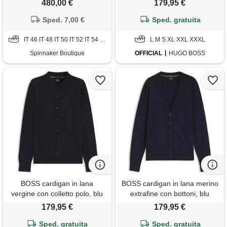
480,00 €
179,95 €
Sped. 7,00 €
Sped. gratuita
IT 46 IT 48 IT 50 IT 52 IT 54 IT 56 IT 58
L M S XL XXL XXXL
Spinnaker Boutique
OFFICIAL
HUGO BOSS
BOSS cardigan in lana
BOSS cardigan in lana merino
vergine con colletto polo, blu
extrafine con bottoni, blu
scuro
scuro
179,95 €
179,95 €
Sped. gratuita
Sped. gratuita