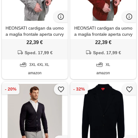
HEONSATI cardigan da uomo
HEONSATI cardigan da uomo
a maglia frontale aperta curvy
a maglia frontale aperta curvy
felpa manica lunga calda
felpa manica lunga calda
22,39 €
22,39 €
lavorato a maglia cappotti zip
lavorato a maglia cappotti zip
up casual maglione in maglia
Sped. 17,99 €
up casual maglione in maglia
Sped. 17,99 €
caldo giacca lana taglie forti
caldo giacca lana taglie forti
cappotto uomo di lana
3XL 4XL XL
cappotto uomo di lana
XL
elegante
elegante
amazon
amazon