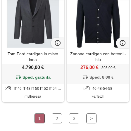
Tom Ford cardigan in misto
Zanone cardigan con bottoni -
lana
blu
4.790,00 €
276,00 €
395,00 €
Sped. gratuita
Sped. 8,00 €
IT 46 IT 48 IT 50 IT 52 IT 54 IT 56 IT 58
46-48-54-58
mytheresa
Farfetch
1
2
3
>