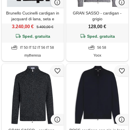
Brunello Cucinelli cardigan in
GRAN SASSO - cardigan -
jacquard di lana, seta e
grigio
cashmere
3.240,00 €
128,00 €
5.400,00 €
Sped. gratuita
Sped. gratuita
IT 50 IT 52 IT 56 IT 58
56 58
mytheresa
Yoox