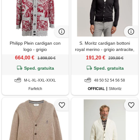
Philipp Plein cardigan con
S. Moritz cardigan bottoni
logo - grigio
royal merino - grigio antracite,
48, antracite
664,00 €
191,20 €
1.898,00 €
239,00 €
Sped. gratuita
Sped. gratuita
M-L-XL-XXL-XXXL
48 50 52 54 56 58
Farfetch
OFFICIAL
SMoritz