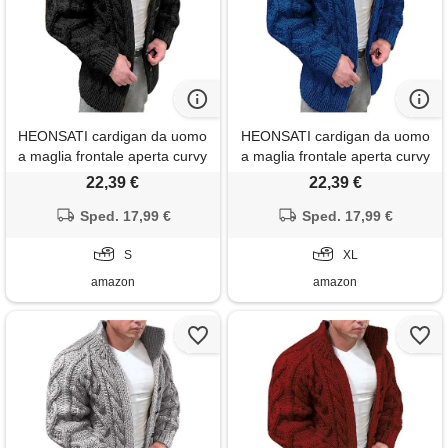
HEONSATI cardigan da uomo
HEONSATI cardigan da uomo
a maglia frontale aperta curvy
a maglia frontale aperta curvy
felpa manica lunga calda
felpa manica lunga calda
22,39 €
22,39 €
lavorato a maglia cappotti zip
lavorato a maglia cappotti zip
up casual maglione in maglia
Sped. 17,99 €
up casual maglione in maglia
Sped. 17,99 €
caldo giacca lana taglie forti
caldo giacca lana taglie forti
cappotto uomo di lana
S
cappotto uomo di lana
XL
elegante
elegante
amazon
amazon