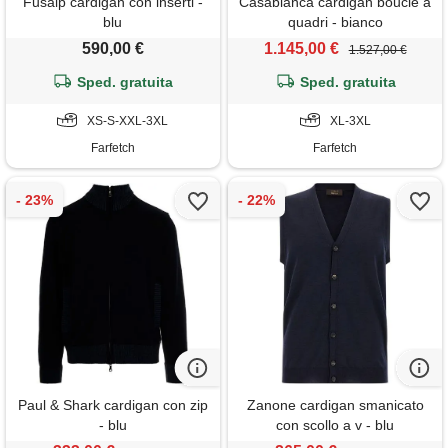
Fusalp cardigan con inserti -
Casablanca cardigan bouclé a
blu
quadri - bianco
590,00 €
1.145,00 €
1.527,00 €
Sped. gratuita
Sped. gratuita
XS-S-XXL-3XL
XL-3XL
Farfetch
Farfetch
Paul & Shark cardigan con zip
Zanone cardigan smanicato
- blu
con scollo a v - blu