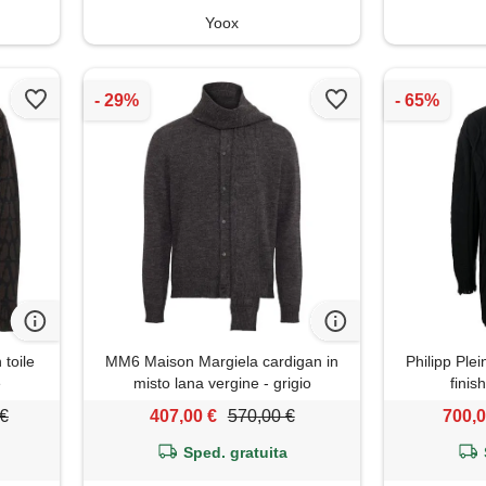
Yoox
 toile
MM6 Maison Margiela cardigan in
Philipp Plei
e
misto lana vergine - grigio
finis
 €
407,00 €
570,00 €
700,0
Sped. gratuita