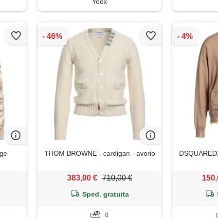
Yoox
ige
THOM BROWNE - cardigan - avorio
DSQUARED2 
383,00 €
710,00 €
150,
Sped. gratuita
0