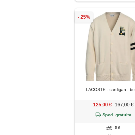
Jeans
Maglia
Maglietta
Maglione
Mantella
Pantaloni
LACOSTE - cardigan - be
Parka
125,00 €
167,00 €
Piumino
Sped. gratuita
Polo
5 6
Shorts