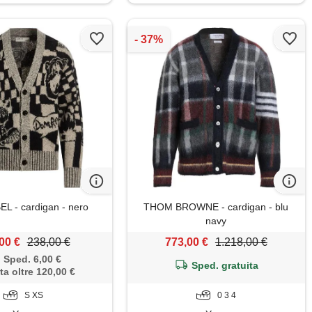
 - cardigan - nero
THOM BROWNE - cardigan - blu
navy
00 €
238,00 €
773,00 €
1.218,00 €
Sped. 6,00 €
Sped. gratuita
ta oltre 120,00 €
S XS
0 3 4