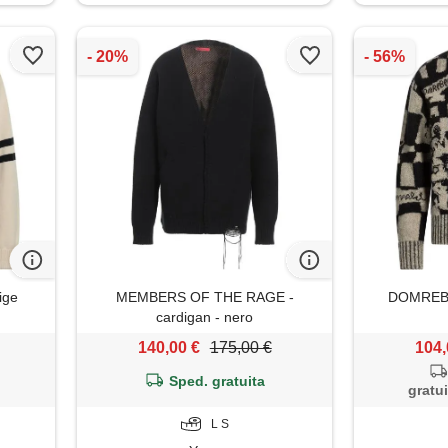
ige
MEMBERS OF THE RAGE -
DOMREBEL
cardigan - nero
140,00 €
175,00 €
104,
Sped. gratuita
gratui
L S