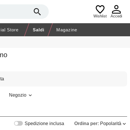
Wishlist
Accedi
cial Store
Saldi
Magazine
omo
ta
Negozio
Spedizione inclusa
Ordina per:
Popolarità