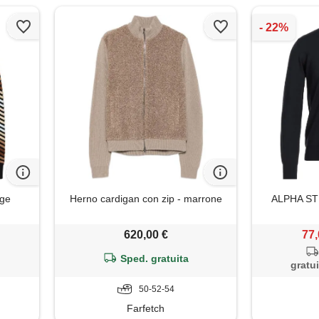
ige
Herno cardigan con zip - marrone
ALPHA STU
620,00 €
77,
Sped. gratuita
gratui
50-52-54
Farfetch