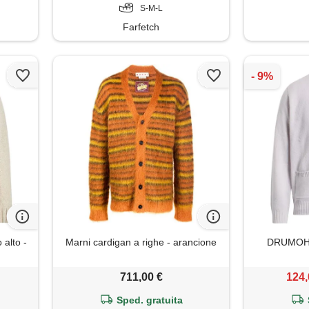
S-M-L
Farfetch
 alto -
Marni cardigan a righe - arancione
DRUMOHR 
711,00 €
124,
Sped. gratuita