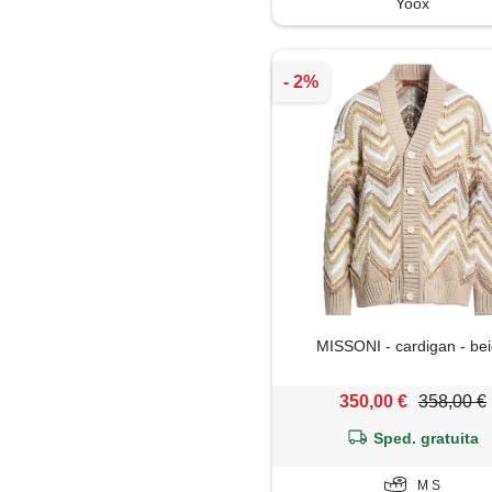
Yoox
Soprabito
Trench
MISSONI - cardigan - be
350,00 €
358,00 €
Sped. gratuita
M S