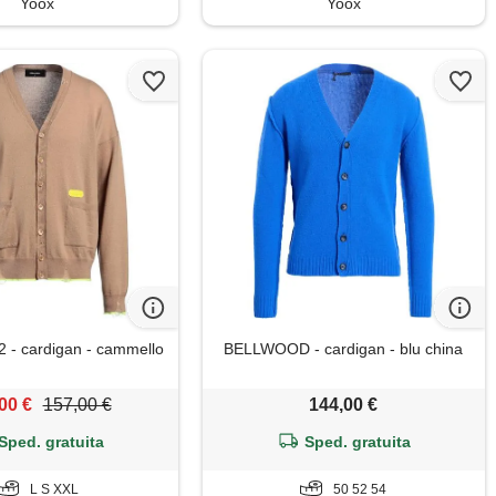
Yoox
Yoox
- cardigan - cammello
BELLWOOD - cardigan - blu china
00 €
157,00 €
144,00 €
Sped. gratuita
Sped. gratuita
L S XXL
50 52 54