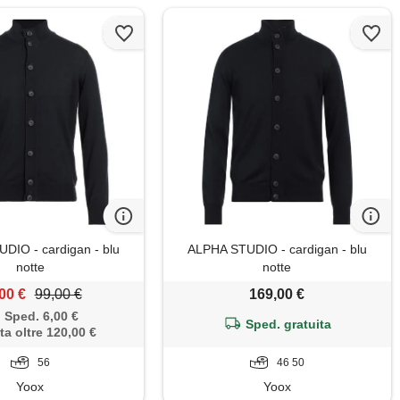
DIO - cardigan - blu
ALPHA STUDIO - cardigan - blu
notte
notte
00 €
99,00 €
169,00 €
Sped. 6,00 €
Sped. gratuita
ta oltre 120,00 €
56
46 50
Yoox
Yoox