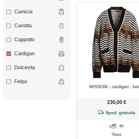
Camicia
Canotta
Cappotto
Cardigan
Dolcevita
Felpa
MISSONI - cardigan - be
Giacca
230,00 €
Gilet
Sped. gratuita
Giubbotto
48
Yoox
Impermeabile