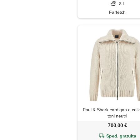
S-L
Farfetch
Paul & Shark cardigan a collo
toni neutri
700,00 €
Sped. gratuita