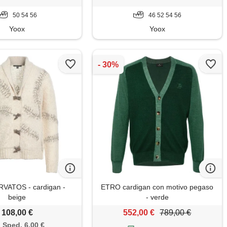
50 54 56
46 52 54 56
Yoox
Yoox
VATOS - cardigan -
ETRO cardigan con motivo pegaso
beige
- verde
108,00 €
552,00 €
789,00 €
Sped. 6,00 €