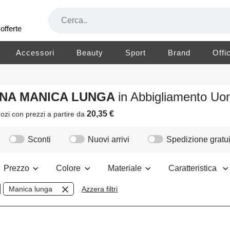
offerte
Accessori
Beauty
Sport
Brand
Offi
LANA MANICA LUNGA
in Abbigliamento U
20,35 €
ozi
con prezzi a partire da
Sconti
Nuovi arrivi
Spedizione gratui
Prezzo
Colore
Materiale
Caratteristica
Manica lunga
Azzera filtri