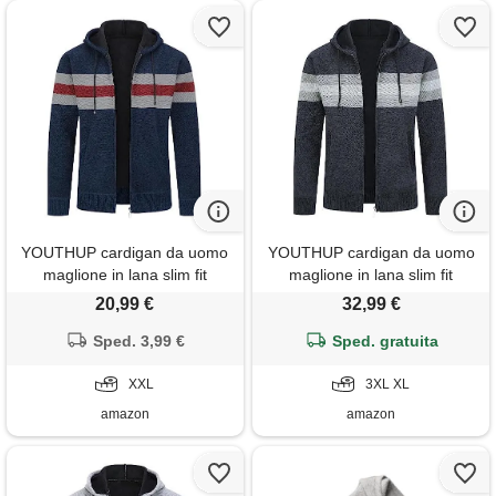
YOUTHUP cardigan da uomo
YOUTHUP cardigan da uomo
maglione in lana slim fit
maglione in lana slim fit
modello maglia casual felpa
modello maglia casual felpa
20,99 €
32,99 €
ispessita lavoro caldo, blu
ispessita lavoro caldo, grigio
navy 8750, xxl
Sped. 3,99 €
scuro 8750, 3xl
Sped. gratuita
XXL
3XL XL
amazon
amazon