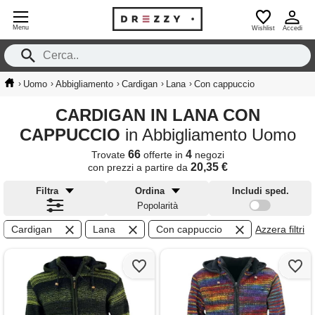
Menu
Wishlist
Accedi
›
›
›
›
›
Uomo
Abbigliamento
Cardigan
Lana
Con cappuccio
CARDIGAN IN LANA CON
CAPPUCCIO
in Abbigliamento Uomo
66
4
Trovate
offerte in
negozi
20,35 €
con prezzi a partire da
Filtra
Ordina
Includi sped.
Popolarità
Cardigan
Lana
Con cappuccio
Azzera filtri