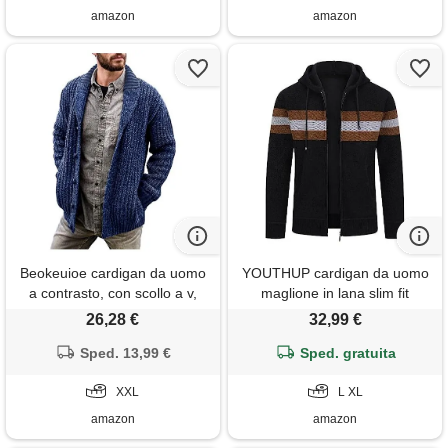
amazon
amazon
Beokeuioe cardigan da uomo
YOUTHUP cardigan da uomo
a contrasto, con scollo a v,
maglione in lana slim fit
con bottoni, in lana merino
modello maglia casual felpa
26,28 €
32,99 €
per le mezze stagioni, casual,
ispessita lavoro caldo, nero
in lana, blu, xxl
Sped. 13,99 €
Sped. gratuita
8750, xl
XXL
L XL
amazon
amazon