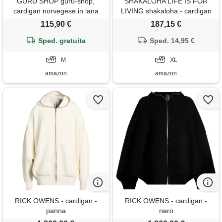
GURU SHOP guru-shop,
SHAKALOHA LIFE IS FOR
cardigan norvegese in lana
LIVING shakaloha - cardigan
nero, modello 9, dimensione
in lana con cappuccio - chuck
115,90 €
187,15 €
indumenti: m, giacche,
ziphood in beige per
cardigan e poncho
Sped. gratuita
uomo/unisex - giacca con
Sped. 14,95 €
cappuccio foderata in pile -
M
lavorato a mano in nepal,
XL
grigio. , xl
amazon
amazon
RICK OWENS - cardigan -
RICK OWENS - cardigan -
panna
nero