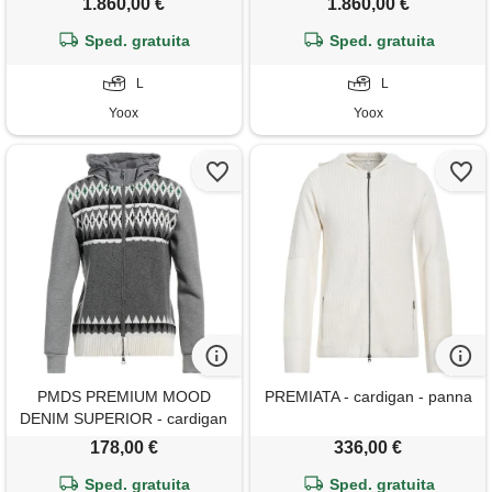
1.860,00 €
1.860,00 €
Sped. gratuita
Sped. gratuita
L
L
Yoox
Yoox
PMDS PREMIUM MOOD
PREMIATA - cardigan - panna
DENIM SUPERIOR - cardigan
- grigio
178,00 €
336,00 €
Sped. gratuita
Sped. gratuita