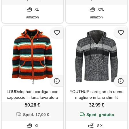
velluto (xl, 3marina militare)
velluto (xxl, 3caffè)
XL
XXL
amazon
amazon
LOUDelephant cardigan con
YOUTHUP cardigan da uomo
cappuccio in lana lavorato a
maglione in lana slim fit
mano, striscia anu, xl
modello maglia casual felpa
50,28 €
32,99 €
ispessita lavoro caldo, grigio
Sped. 17,00 €
Sped. gratuita
scuro, xl
XL
S XL