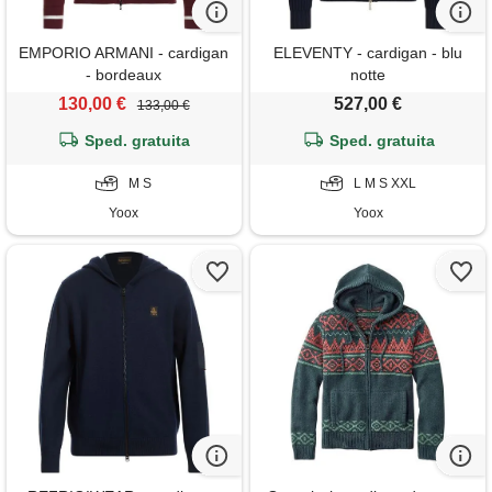
EMPORIO ARMANI - cardigan
ELEVENTY - cardigan - blu
- bordeaux
notte
130,00 €
527,00 €
133,00 €
Sped. gratuita
Sped. gratuita
M S
L M S XXL
Yoox
Yoox