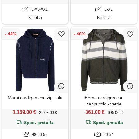
L-XL-XXL
L-XL
Farfetch
Farfetch
Marni cardigan con zip - blu
Herno cardigan con
cappuccio - verde
1.169,00 €
361,00 €
2.103,00 €
695,00 €
Sped. gratuita
Sped. gratuita
48-50-52
50-54