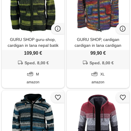
GURU SHOP guru-shop,
GURU SHOP, cardigan
cardigan in lana nepal batik
cardigan in lana cardigan
oliva, modello 25, dimensione
nepal, modello 13,
109,90 €
99,90 €
indumenti: m, giacche e
dimensione indumenti: xl (42),
Sped. 8,00 €
poncho
giacche, cardigan e poncho
Sped. 8,00 €
M
XL
amazon
amazon