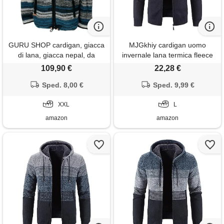
GURU SHOP cardigan, giacca
MJGkhiy cardigan uomo
di lana, giacca nepal, da
invernale lana termica fleece
uomo, in lana, modello 15, xxl
giacche imbottito in pile
109,90 €
22,28 €
casual caldo giubbino
Sped. 8,00 €
maglioni lavorato a maglia
Sped. 9,99 €
giacca in maglione con
XXL
cappuccio felpato giubbotto
L
amazon
amazon