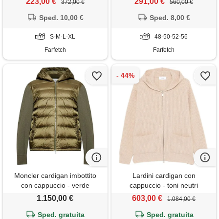
223,00 €
291,00 €
372,00 €
560,00 €
Sped. 10,00 €
Sped. 8,00 €
S-M-L-XL
48-50-52-56
Farfetch
Farfetch
Moncler cardigan imbottito
Lardini cardigan con
con cappuccio - verde
cappuccio - toni neutri
1.150,00 €
603,00 €
1.084,00 €
Sped. gratuita
Sped. gratuita