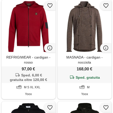
REFRIGIWEAR - cardigan -
MASNADA - cardigan -
rosso
nocciola
97,00 €
168,00 €
Sped. 6,00 €
Sped. gratuita
gratuita oltre 120,00 €
M S XL XXL
M
Yoox
Yoox