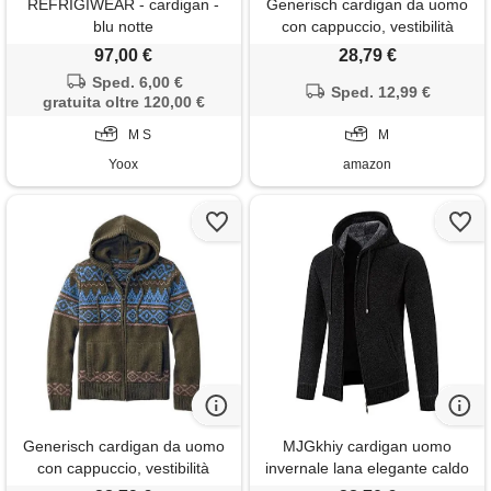
REFRIGIWEAR - cardigan -
Generisch cardigan da uomo
blu notte
con cappuccio, vestibilità
larga, cardigan irlandese,
97,00 €
28,79 €
design celtico, maglione in
Sped. 6,00 €
lana lavorata a maglia, colore:
Sped. 12,99 €
gratuita oltre 120,00 €
rosso, m
M S
M
Yoox
amazon
Generisch cardigan da uomo
MJGkhiy cardigan uomo
con cappuccio, vestibilità
invernale lana elegante caldo
larga, cardigan irlandese,
fleece giacche lavorato a