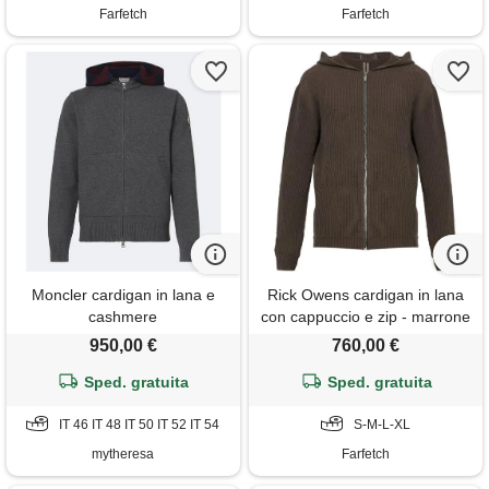
Farfetch
Farfetch
Moncler cardigan in lana e
Rick Owens cardigan in lana
cashmere
con cappuccio e zip - marrone
950,00 €
760,00 €
Sped. gratuita
Sped. gratuita
IT 46 IT 48 IT 50 IT 52 IT 54
S-M-L-XL
mytheresa
Farfetch