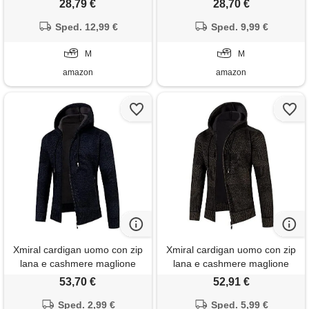
28,79 €
28,70 €
design celtico, maglione in
maglia casual termica giacca
lana lavorata a maglia, blu, m
Sped. 12,99 €
in maglione imbottito in pile
Sped. 9,99 €
giubbino maglioni con
M
cappuccio felpato giubbotto
M
amazon
amazon
Xmiral cardigan uomo con zip
Xmiral cardigan uomo con zip
lana e cashmere maglione
lana e cashmere maglione
maglione con cappuccio da
maglione con cappuccio da
53,70 €
52,91 €
uomo invernale a maniche
uomo invernale a maniche
lunghe più giacca cardigan in
Sped. 2,99 €
lunghe più giacca cardigan in
Sped. 5,99 €