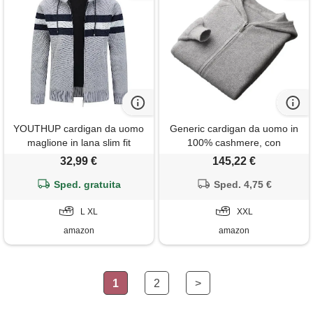
YOUTHUP cardigan da uomo
Generic cardigan da uomo in
maglione in lana slim fit
100% cashmere, con
modello maglia casual felpa
cappuccio sulle spalle e
32,99 €
145,22 €
ispessita lavoro caldo, grigio
cerniera, cappotto allentato
chiaro 8750, xl
Sped. gratuita
maglione lavorato a maglia di
Sped. 4,75 €
lana, grigio chiaro9, xxl
L XL
XXL
amazon
amazon
1
2
>