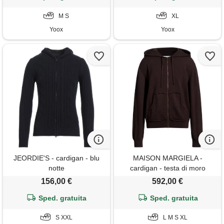
M S
XL
Yoox
Yoox
JEORDIE'S - cardigan - blu
MAISON MARGIELA -
notte
cardigan - testa di moro
156,00 €
592,00 €
Sped. gratuita
Sped. gratuita
S XXL
L M S XL