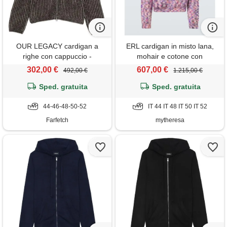
OUR LEGACY cardigan a
ERL cardigan in misto lana,
righe con cappuccio -
mohair e cotone con
marrone
cappuccio
302,00 €
607,00 €
492,00 €
1.215,00 €
Sped. gratuita
Sped. gratuita
44-46-48-50-52
IT 44 IT 48 IT 50 IT 52
Farfetch
mytheresa