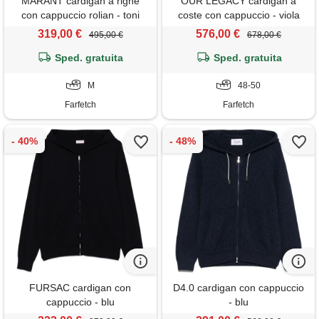
MARANT cardigan a righe
OUR LEGACY cardigan a
con cappuccio rolian - toni
coste con cappuccio - viola
neutri
319,00 €
576,00 €
495,00 €
678,00 €
Sped. gratuita
Sped. gratuita
M
48-50
Farfetch
Farfetch
FURSAC cardigan con
D4.0 cardigan con cappuccio
cappuccio - blu
- blu