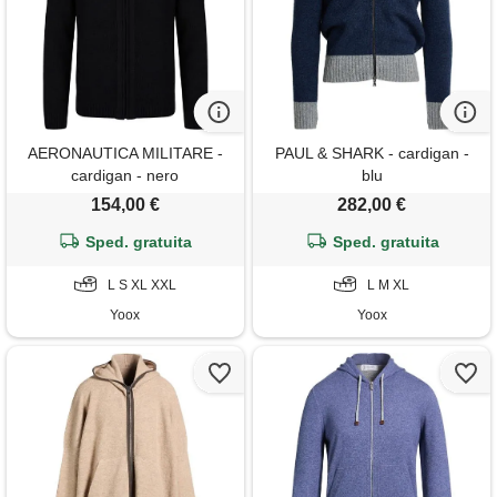
AERONAUTICA MILITARE -
PAUL & SHARK - cardigan -
cardigan - nero
blu
154,00 €
282,00 €
Sped. gratuita
Sped. gratuita
L S XL XXL
L M XL
Yoox
Yoox