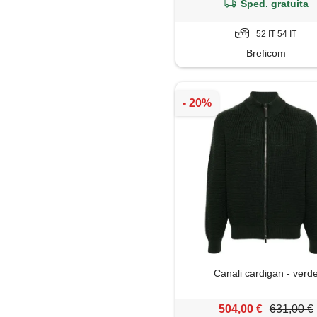
Sped. gratuita
52 IT 54 IT
Breficom
Canali cardigan - verd
504,00 €
631,00 €