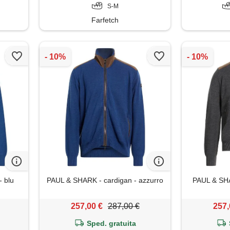
S-M
Farfetch
 blu
PAUL & SHARK - cardigan - azzurro
PAUL & SHA
257,00 €
287,00 €
257,
Sped. gratuita