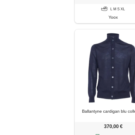
L M S XL
Yoox
Ballantyne cardigan blu coll
370,00 €