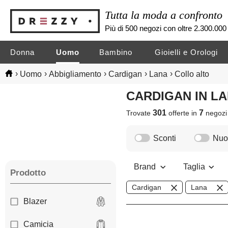
Tutta la moda a confronto
Più di 500 negozi con oltre 2.300.000 
Donna
Uomo
Bambino
Gioielli e Orologi
›
›
›
›
›
Uomo
Abbigliamento
Cardigan
Lana
Collo alto
CARDIGAN IN 
301
7
Trovate
offerte in
negoz
Sconti
Nuov
Brand
Taglia
Prodotto
Cardigan
Lana
Blazer
Camicia