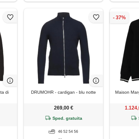
ta di
DRUMOHR - cardigan - blu notte
Maison Marg
269,00 €
1.124,
Sped. gratuita
46 52 54 56