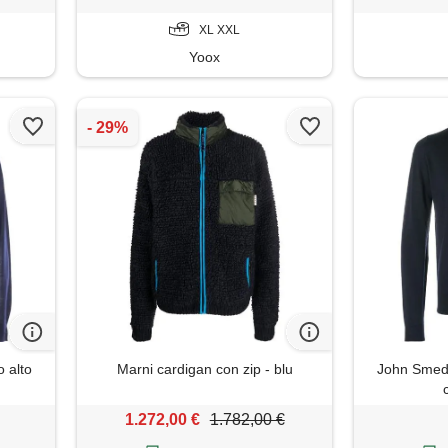
XL XXL
Yoox
o alto
Marni cardigan con zip - blu
John Smedl
1.272,00 €
1.782,00 €