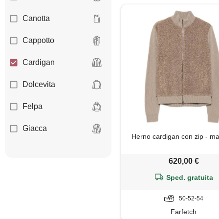
Canotta
Cappotto
Cardigan
Dolcevita
Felpa
Giacca
Herno cardigan con zip - m
Gilet
620,00 €
Giubbotto
Sped. gratuita
Maglia
50-52-54
Farfetch
Maglietta