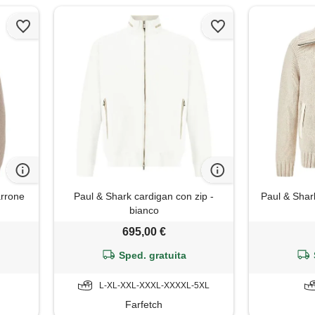
arrone
Paul & Shark cardigan con zip -
Paul & Shark
bianco
695,00 €
Sped. gratuita
L-XL-XXL-XXXL-XXXXL-5XL
Farfetch