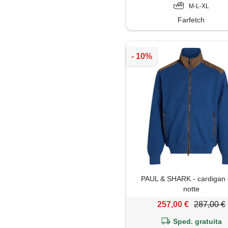
M-L-XL
Farfetch
PAUL & SHARK - cardigan -
notte
257,00 €
287,00 €
Sped. gratuita