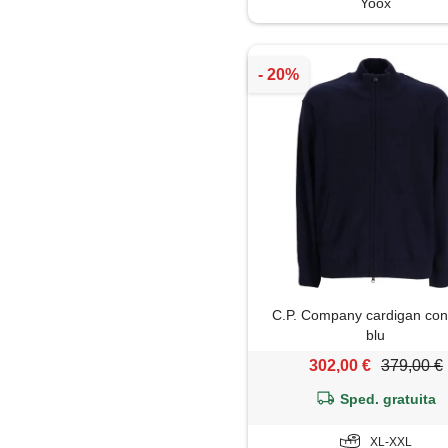
Yoox
C.P. Company cardigan con 
blu
302,00 €
379,00 €
Sped. gratuita
XL-XXL