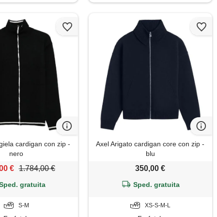
iela cardigan con zip -
Axel Arigato cardigan core con zip -
nero
blu
00 €
1.784,00 €
350,00 €
Sped. gratuita
Sped. gratuita
S-M
XS-S-M-L