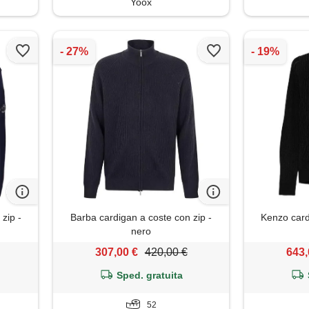
Yoox
zip -
Barba cardigan a coste con zip -
Kenzo card
nero
307,00 €
420,00 €
643,
Sped. gratuita
52