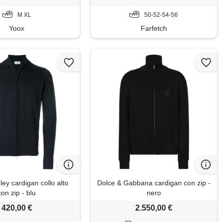
M XL
50-52-54-56
Yoox
Farfetch
ey cardigan collo alto
Dolce & Gabbana cardigan con zip -
con zip - blu
nero
420,00 €
2.550,00 €