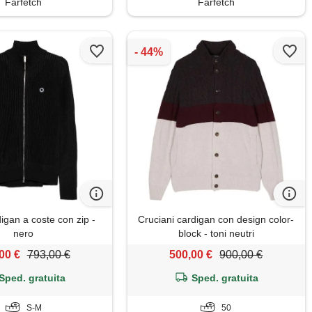
Farfetch
Farfetch
igan a coste con zip -
Cruciani cardigan con design color-
nero
block - toni neutri
00 €
793,00 €
500,00 €
900,00 €
Sped. gratuita
Sped. gratuita
S-M
50