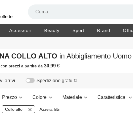
offerte
Accessori
Beauty
Sport
Brand
Offi
LANA COLLO ALTO
in Abbigliamento Uomo
30,99 €
i
con prezzi a partire da
i arrivi
Spedizione gratuita
Prezzo
Colore
Materiale
Caratteristica
Collo alto
Azzera filtri