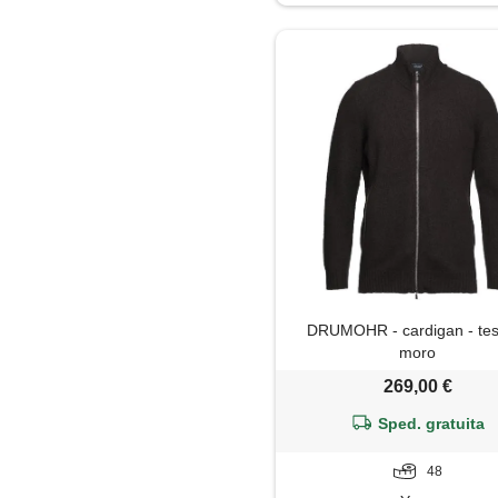
Maglione
Parka
Piumino
Polo
Soprabito
Trench
DRUMOHR - cardigan - tes
moro
269,00 €
Sped. gratuita
48