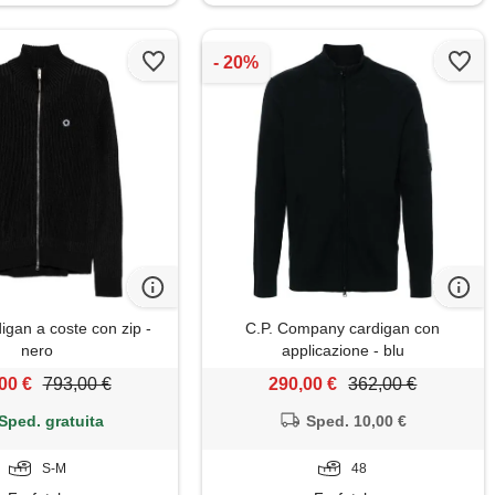
igan a coste con zip -
C.P. Company cardigan con
nero
applicazione - blu
00 €
793,00 €
290,00 €
362,00 €
Sped. gratuita
Sped. 10,00 €
S-M
48