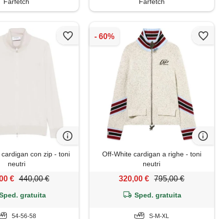
Farfetch
Farfetch
cardigan con zip - toni
Off-White cardigan a righe - toni
neutri
neutri
00 €
440,00 €
320,00 €
795,00 €
Sped. gratuita
Sped. gratuita
54-56-58
S-M-XL