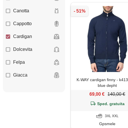
Canotta
Cappotto
Cardigan
Dolcevita
Felpa
Giacca
K-WAY cardigan finny - k41
blue depht
Gilet
69,00 €
140,00 €
Giubbotto
Sped. gratuita
Maglia
3XL XXL
Gpsmele
Maglietta