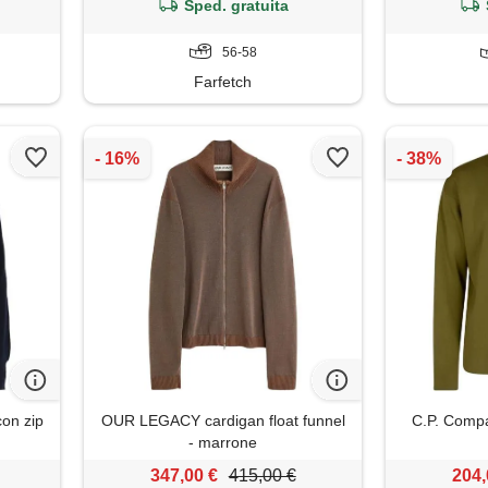
Sped. gratuita
56-58
Farfetch
con zip
OUR LEGACY cardigan float funnel
C.P. Compa
- marrone
347,00 €
415,00 €
204,