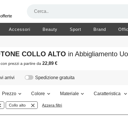
offerte
Accessori
Beauty
Sport
Brand
Offi
COTONE COLLO ALTO
in Abbigliamento U
22,89 €
i
con prezzi a partire da
i arrivi
Spedizione gratuita
Prezzo
Colore
Materiale
Caratteristica
Collo alto
Azzera filtri