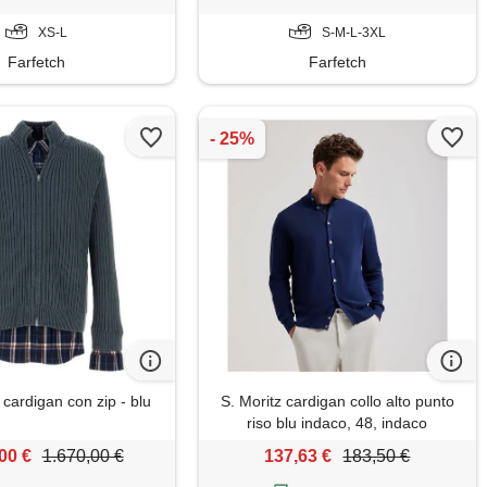
XS-L
S-M-L-3XL
Farfetch
Farfetch
cardigan con zip - blu
S. Moritz cardigan collo alto punto
riso blu indaco, 48, indaco
00 €
1.670,00 €
137,63 €
183,50 €