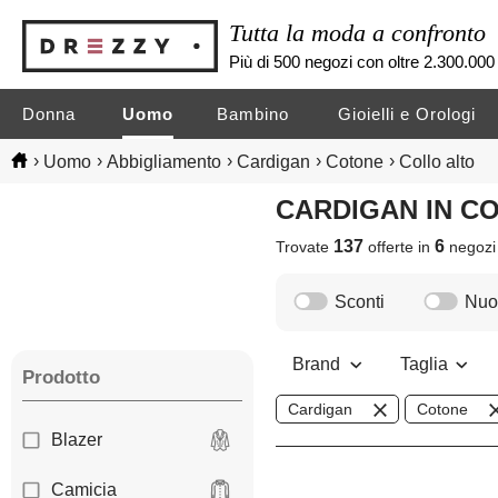
Tutta la moda a confronto
Più di 500 negozi con oltre 2.300.000 
Donna
Uomo
Bambino
Gioielli e Orologi
›
›
›
›
›
Uomo
Abbigliamento
Cardigan
Cotone
Collo alto
CARDIGAN IN 
137
6
Trovate
offerte in
negoz
Sconti
Nuov
Brand
Taglia
Prodotto
Cardigan
Cotone
Blazer
Camicia