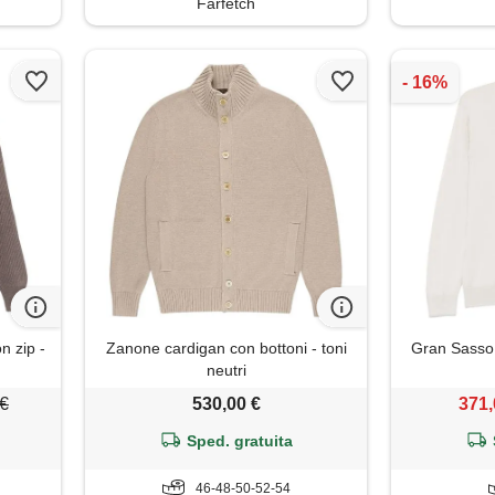
Farfetch
n zip -
Zanone cardigan con bottoni - toni
Gran Sasso 
neutri
 €
530,00 €
371,
Sped. gratuita
46-48-50-52-54