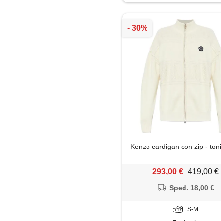
Maglione
Pantaloni
Parka
Piumino
Polo
Soprabito
Kenzo cardigan con zip - toni
Trench
293,00 €
419,00 €
Sped. 18,00 €
S-M