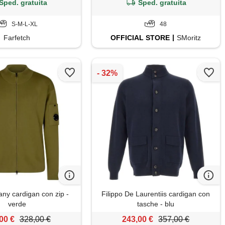
Sped. gratuita
Sped. gratuita
S-M-L-XL
48
Farfetch
OFFICIAL
STORE
SMoritz
ny cardigan con zip -
Filippo De Laurentiis cardigan con
verde
tasche - blu
00 €
328,00 €
243,00 €
357,00 €