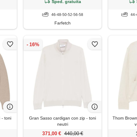
Sped. gratuita
46-48-50-52-56-58
44-
Farfetch
- toni
Gran Sasso cardigan con zip - toni
Thom Browne
neutri
v
371,00 €
440,00 €