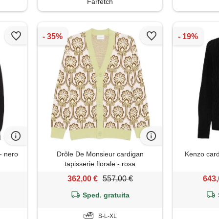
Farfetch
- nero
Drôle De Monsieur cardigan
Kenzo card
tapisserie florale - rosa
362,00 €
557,00 €
643,
Sped. gratuita
S-L-XL