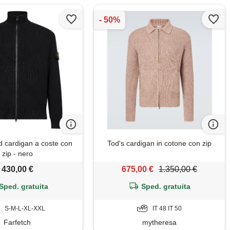
d cardigan a coste con
Tod's cardigan in cotone con zip
zip - nero
430,00 €
675,00 €
1.350,00 €
Sped. gratuita
Sped. gratuita
S-M-L-XL-XXL
IT 48 IT 50
Farfetch
mytheresa