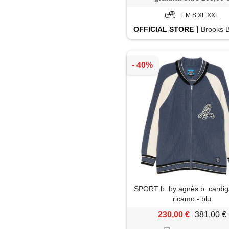
L M S XL XXL
OFFICIAL
STORE
Brooks Bro
SPORT b. by agnès b. cardi
ricamo - blu
230,00 €
381,00 €