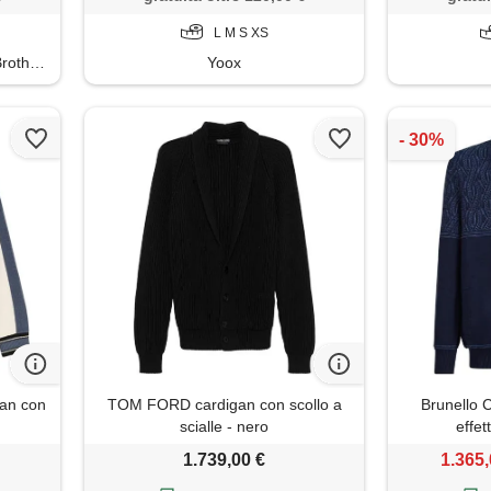
L M S XS
thers
Yoox
gan con
TOM FORD cardigan con scollo a
Brunello C
scialle - nero
effet
1.739,00 €
1.365,