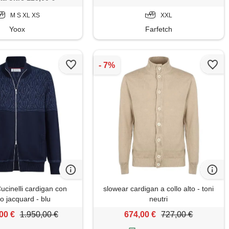
M S XL XS
XXL
Yoox
Farfetch
ucinelli cardigan con
slowear cardigan a collo alto - toni
to jacquard - blu
neutri
00 €
1.950,00 €
674,00 €
727,00 €