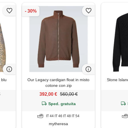
 blu
Our Legacy cardigan float in misto
Stone Islan
cotone con zip
€
392,00 €
560,00 €
Sped. gratuita
IT 44 IT 46 IT 48 IT 54
mytheresa