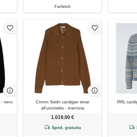
Farfetch
 - nero
Cmmn Swdn cardigan einar
RRL cardig
all'uncinetto - marrone
1.019,00 €
Sped. gratuita