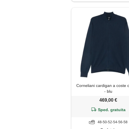
Jeans
Maglia
Maglietta
Maglione
Pantaloni
Parka
Corneliani cardigan a coste 
Piumino
- blu
469,00 €
Polo
Sped. gratuita
Shorts
48-50-52-54-56-58
Soprabito