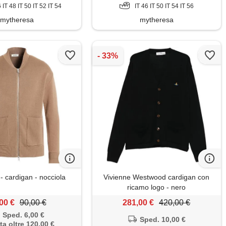
6 IT 48 IT 50 IT 52 IT 54
IT 46 IT 50 IT 54 IT 56
mytheresa
mytheresa
cardigan - nocciola
Vivienne Westwood cardigan con
ricamo logo - nero
00 €
90,00 €
281,00 €
420,00 €
Sped. 6,00 €
Sped. 10,00 €
ta oltre 120,00 €