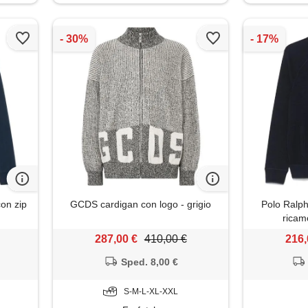
con zip
GCDS cardigan con logo - grigio
Polo Ralph
ricam
287,00 €
410,00 €
216,
Sped. 8,00 €
S-M-L-XL-XXL