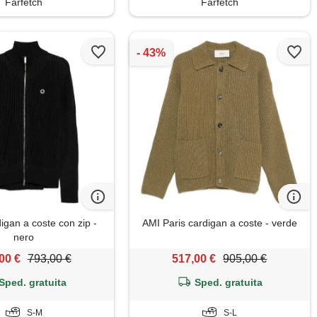
Farfetch
Farfetch
igan a coste con zip -
AMI Paris cardigan a coste - verde
nero
00 €
793,00 €
517,00 €
905,00 €
Sped. gratuita
Sped. gratuita
S-M
S-L