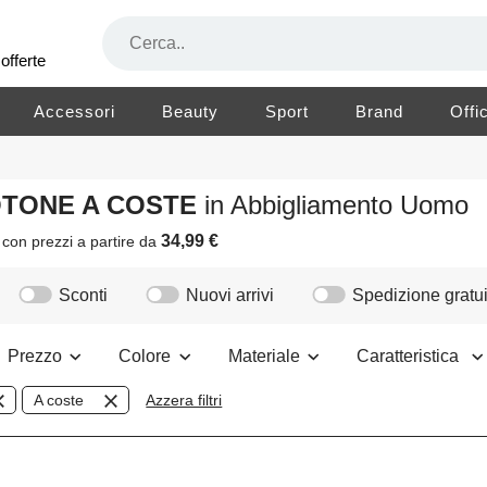
offerte
Accessori
Beauty
Sport
Brand
Offi
COTONE A COSTE
in Abbigliamento Uomo
34,99 €
i
con prezzi a partire da
Sconti
Nuovi arrivi
Spedizione gratui
Prezzo
Colore
Materiale
Caratteristica
A coste
Azzera filtri