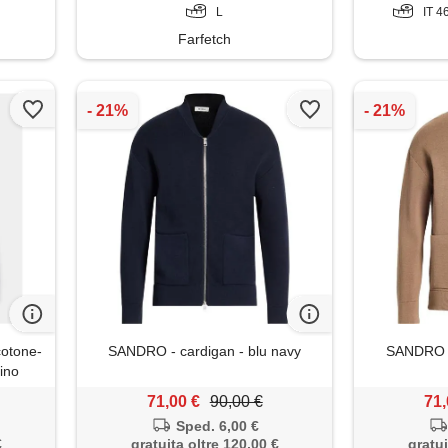
L
IT 4
Farfetch
cotone-
SANDRO - cardigan - blu navy
SANDRO - 
rino
71,00 €
90,00 €
71,
Sped. 6,00 €
€
gratuita oltre 120,00 €
gratui