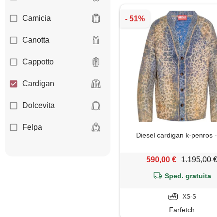
Camicia
Canotta
Cappotto
Cardigan
Dolcevita
Felpa
Diesel cardigan k-penros -
Giacca
590,00 €
1.195,00 
Gilet
Sped. gratuita
Giubbotto
XS-S
Farfetch
Impermeabile