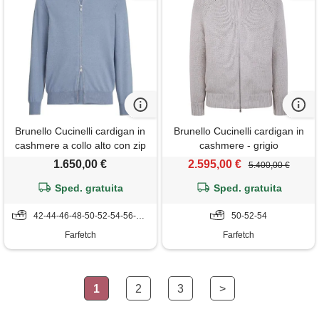
Brunello Cucinelli cardigan in
Brunello Cucinelli cardigan in
cashmere a collo alto con zip
cashmere - grigio
- blu
1.650,00 €
2.595,00 €
5.400,00 €
Sped. gratuita
Sped. gratuita
42-44-46-48-50-52-54-56-58-60
50-52-54
Farfetch
Farfetch
1
2
3
>