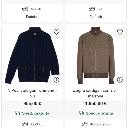
M-L-XL
S-L
Farfetch
Farfetch
N.Peal cardigan richmond -
Zegna cardigan con zip -
blu
marrone
955,00 €
1.950,00 €
Sped. gratuita
Sped. gratuita
XL-XXL
48-50-52-56