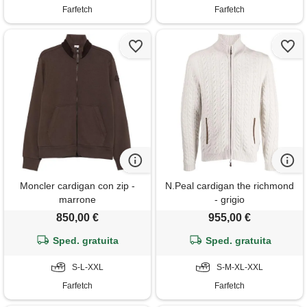
Farfetch
Farfetch
Moncler cardigan con zip -
N.Peal cardigan the richmond
marrone
- grigio
850,00 €
955,00 €
Sped. gratuita
Sped. gratuita
S-L-XXL
S-M-XL-XXL
Farfetch
Farfetch