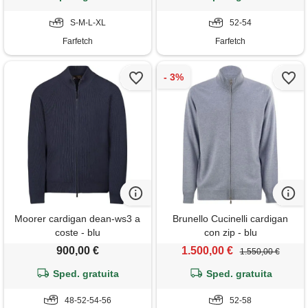
S-M-L-XL
52-54
Farfetch
Farfetch
Moorer cardigan dean-ws3 a
Brunello Cucinelli cardigan
coste - blu
con zip - blu
900,00 €
1.500,00 €
1.550,00 €
Sped. gratuita
Sped. gratuita
48-52-54-56
52-58