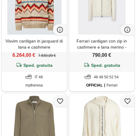
Visvim cardigan in jacquard di
Ferrari cardigan con zip in
lana e cashmere
cashmere e lana merino -
male maglieria e felpe avorio
6.264,00 €
790,00 €
7.830,00 €
Sped. gratuita
Sped. gratuita
IT 48
46 48 50 52 54
mytheresa
OFFICIAL
Ferrari