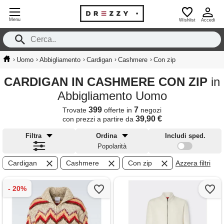
Menu
Wishlist
Accedi
›
›
›
›
›
Uomo
Abbigliamento
Cardigan
Cashmere
Con zip
CARDIGAN IN CASHMERE CON ZIP
in
Abbigliamento Uomo
399
7
Trovate
offerte in
negozi
39,90 €
con prezzi a partire da
Filtra
Ordina
Includi sped.
Popolarità
Cardigan
Cashmere
Con zip
Azzera filtri