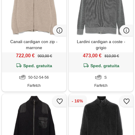
Canali cardigan con zip -
Lardini cardigan a coste -
marrone
grigio
722,00 €
473,00 €
903,00 €
810,00 €
Sped. gratuita
Sped. gratuita
50-52-54-56
S
Farfetch
Farfetch