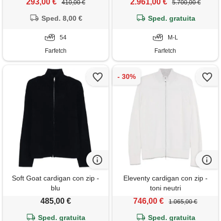
293,00 €
2.961,00 €
410,00 €
5.700,00 €
Sped. 8,00 €
Sped. gratuita
54
M-L
Farfetch
Farfetch
Soft Goat cardigan con zip -
Eleventy cardigan con zip -
blu
toni neutri
485,00 €
746,00 €
1.065,00 €
Sped. gratuita
Sped. gratuita