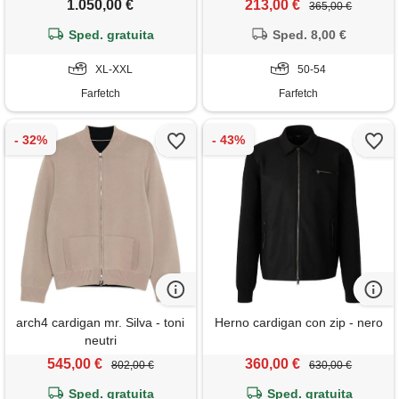
1.050,00 €
213,00 €
365,00 €
Sped. gratuita
Sped. 8,00 €
XL-XXL
50-54
Farfetch
Farfetch
arch4 cardigan mr. Silva - toni
Herno cardigan con zip - nero
neutri
545,00 €
360,00 €
802,00 €
630,00 €
Sped. gratuita
Sped. gratuita