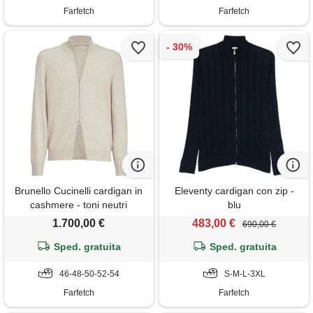
Farfetch
Farfetch
Brunello Cucinelli cardigan in
Eleventy cardigan con zip -
cashmere - toni neutri
blu
1.700,00 €
483,00 €
690,00 €
Sped. gratuita
Sped. gratuita
46-48-50-52-54
S-M-L-3XL
Farfetch
Farfetch