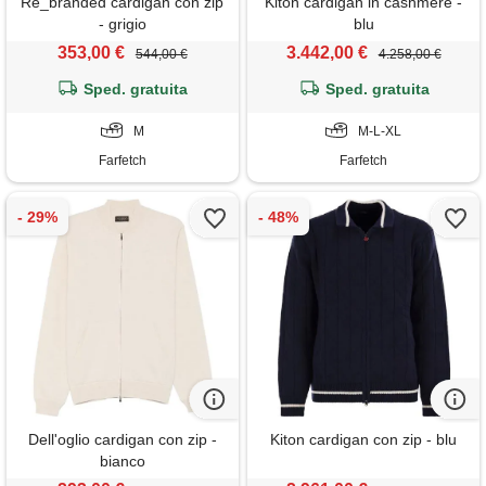
Re_branded cardigan con zip
Kiton cardigan in cashmere -
- grigio
blu
353,00 €
3.442,00 €
544,00 €
4.258,00 €
Sped. gratuita
Sped. gratuita
M
M-L-XL
Farfetch
Farfetch
Dell'oglio cardigan con zip -
Kiton cardigan con zip - blu
bianco