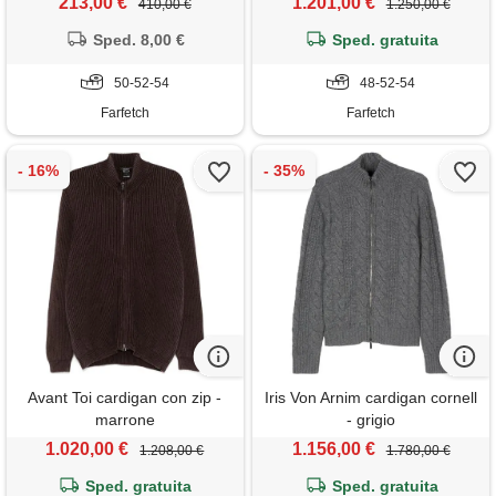
213,00 €
1.201,00 €
410,00 €
1.250,00 €
Sped. 8,00 €
Sped. gratuita
50-52-54
48-52-54
Farfetch
Farfetch
Avant Toi cardigan con zip -
Iris Von Arnim cardigan cornell
marrone
- grigio
1.020,00 €
1.156,00 €
1.208,00 €
1.780,00 €
Sped. gratuita
Sped. gratuita