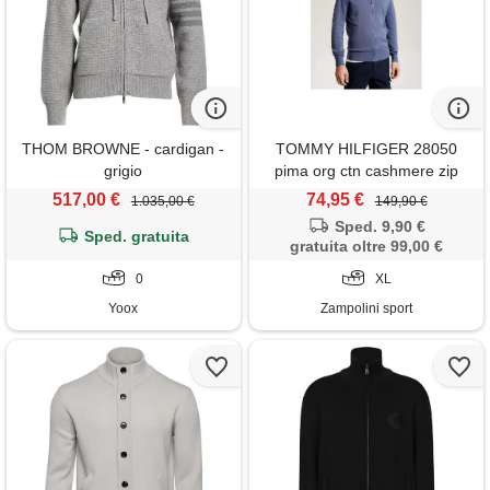
THOM BROWNE - cardigan -
TOMMY HILFIGER 28050
grigio
pima org ctn cashmere zip
thru TOMMY HILFIGER,
517,00 €
74,95 €
1.035,00 €
149,90 €
faded indigo
Sped. 9,90 €
Sped. gratuita
gratuita oltre 99,00 €
0
XL
Yoox
Zampolini sport