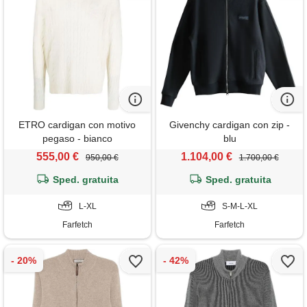
ETRO cardigan con motivo
Givenchy cardigan con zip -
pegaso - bianco
blu
555,00 €
1.104,00 €
950,00 €
1.700,00 €
Sped. gratuita
Sped. gratuita
L-XL
S-M-L-XL
Farfetch
Farfetch