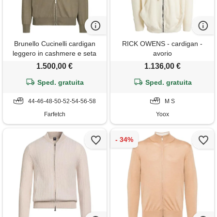
Brunello Cucinelli cardigan
RICK OWENS - cardigan -
leggero in cashmere e seta
avorio
con zip - verde
1.500,00 €
1.136,00 €
Sped. gratuita
Sped. gratuita
44-46-48-50-52-54-56-58
M S
Farfetch
Yoox