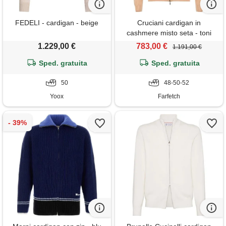
FEDELI - cardigan - beige
Cruciani cardigan in
cashmere misto seta - toni
neutri
1.229,00 €
783,00 €
1.191,00 €
Sped. gratuita
Sped. gratuita
50
48-50-52
Yoox
Farfetch