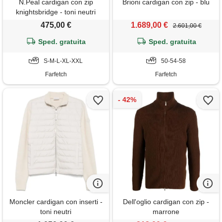
N.Peal cardigan con zip
Brioni cardigan con zip - blu
knightsbridge - toni neutri
475,00 €
1.689,00 €
2.601,00 €
Sped. gratuita
Sped. gratuita
S-M-L-XL-XXL
50-54-58
Farfetch
Farfetch
Moncler cardigan con inserti -
Dell'oglio cardigan con zip -
toni neutri
marrone