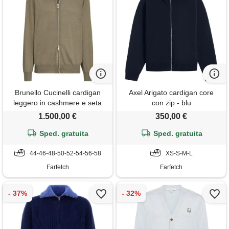
Brunello Cucinelli cardigan
Axel Arigato cardigan core
leggero in cashmere e seta
con zip - blu
con zip - verde
1.500,00 €
350,00 €
Sped. gratuita
Sped. gratuita
44-46-48-50-52-54-56-58
XS-S-M-L
Farfetch
Farfetch