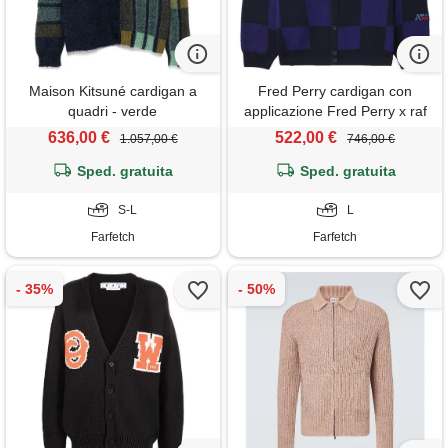
Maison Kitsuné cardigan a
Fred Perry cardigan con
quadri - verde
applicazione Fred Perry x raf
simons - blu
636,00 €
522,00 €
1.057,00 €
746,00 €
Sped. gratuita
Sped. gratuita
S-L
L
Farfetch
Farfetch