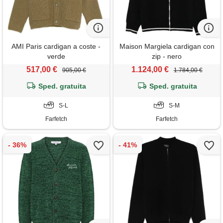
AMI Paris cardigan a coste -
Maison Margiela cardigan con
verde
zip - nero
517,00 €
1.124,00 €
905,00 €
1.784,00 €
Sped. gratuita
Sped. gratuita
S-L
S-M
Farfetch
Farfetch