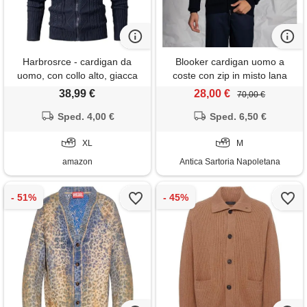
Harbrosrce - cardigan da
Blooker cardigan uomo a
uomo, con collo alto, giacca
coste con zip in misto lana
casual, maglione, in maglia a
38,99 €
28,00 €
70,00 €
costine, con cerniera, blu
Sped. 4,00 €
mare, xl
Sped. 6,50 €
XL
M
amazon
Antica Sartoria Napoletana