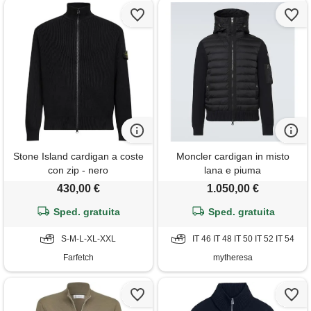
Stone Island cardigan a coste
Moncler cardigan in misto
con zip - nero
lana e piuma
430,00 €
1.050,00 €
Sped. gratuita
Sped. gratuita
S-M-L-XL-XXL
IT 46 IT 48 IT 50 IT 52 IT 54
Farfetch
mytheresa