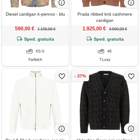
Diesel cardigan k-penros - blu
Prada ribbed knit cashmere
cardigan
590,00 €
1.925,00 €
1.195,00 €
3.500,00 €
Sped. gratuita
Sped. gratuita
XS-S
48
Farfetch
T.Luxy