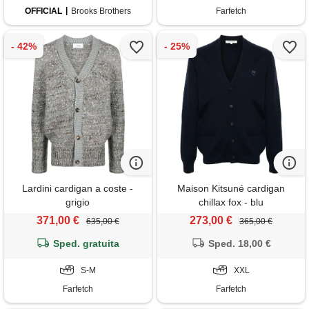
OFFICIAL
Brooks Brothers
Farfetch
Lardini cardigan a coste -
Maison Kitsuné cardigan
grigio
chillax fox - blu
371,00 €
273,00 €
635,00 €
365,00 €
Sped. gratuita
Sped. 18,00 €
S-M
XXL
Farfetch
Farfetch