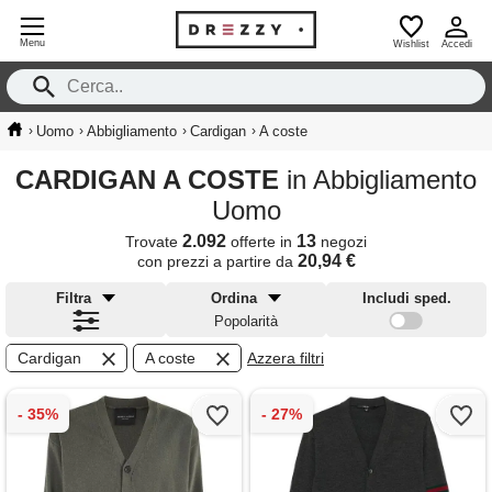
Menu
Wishlist
Accedi
›
›
›
›
Uomo
Abbigliamento
Cardigan
A coste
CARDIGAN A COSTE
in Abbigliamento
Uomo
2.092
13
Trovate
offerte in
negozi
20,94 €
con prezzi a partire da
Filtra
Ordina
Includi sped.
Popolarità
Cardigan
A coste
Azzera filtri