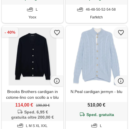
L
46-48-50-52-54-58
Yoox
Farfetch
Brooks Brothers cardigan in
N.Peal cardigan jermyn - blu
cotone-lino con scollo a v blu
marino
114,00 €
510,00 €
190,00 €
Sped. 6,95 €
Sped. gratuita
gratuita oltre 200,00 €
L M S XL XXL
L