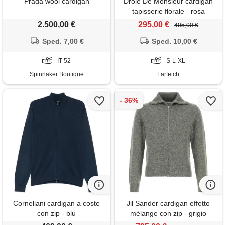
Prada wool cardigan
Drôle De Monsieur cardigan
tapisserie florale - rosa
2.500,00 €
295,00 €
405,00 €
Sped. 7,00 €
Sped. 10,00 €
IT 52
S-L-XL
Spinnaker Boutique
Farfetch
Corneliani cardigan a coste
Jil Sander cardigan effetto
con zip - blu
mélange con zip - grigio