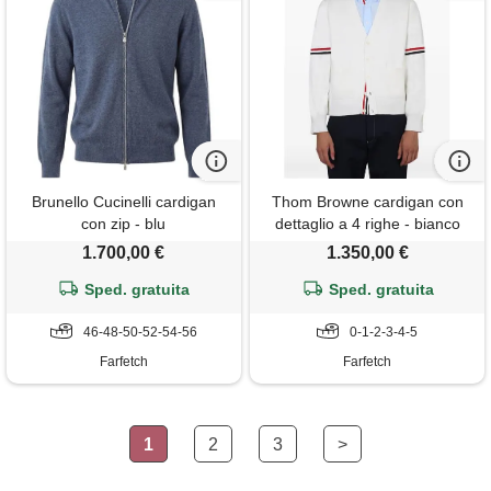
Brunello Cucinelli cardigan
Thom Browne cardigan con
con zip - blu
dettaglio a 4 righe - bianco
1.700,00 €
1.350,00 €
Sped. gratuita
Sped. gratuita
46-48-50-52-54-56
0-1-2-3-4-5
Farfetch
Farfetch
1
2
3
>