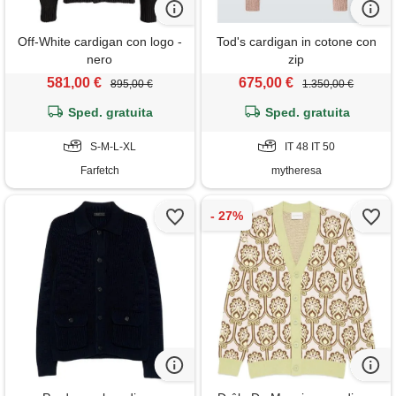
Off-White cardigan con logo -
Tod's cardigan in cotone con
nero
zip
581,00 €
675,00 €
895,00 €
1.350,00 €
Sped. gratuita
Sped. gratuita
S-M-L-XL
IT 48 IT 50
Farfetch
mytheresa