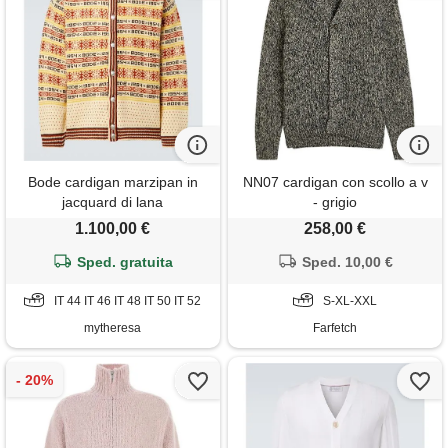
Bode cardigan marzipan in
NN07 cardigan con scollo a v
jacquard di lana
- grigio
1.100,00 €
258,00 €
Sped. gratuita
Sped. 10,00 €
IT 44 IT 46 IT 48 IT 50 IT 52
S-XL-XXL
mytheresa
Farfetch