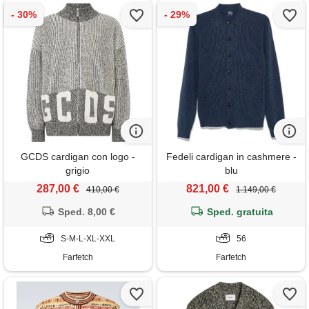
GCDS cardigan con logo -
Fedeli cardigan in cashmere -
grigio
blu
287,00 €
821,00 €
410,00 €
1.149,00 €
Sped. 8,00 €
Sped. gratuita
S-M-L-XL-XXL
56
Farfetch
Farfetch