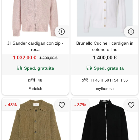
Jil Sander cardigan con zip -
Brunello Cucinelli cardigan in
rosa
cotone e lino
1.032,00 €
1.400,00 €
1.290,00 €
Sped. gratuita
Sped. gratuita
48
IT 46 IT 50 IT 54 IT 56
Farfetch
mytheresa