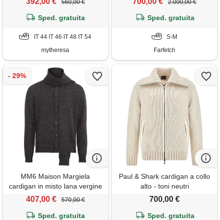
392,00 €
700,00 €
560,00 €
2.000,00 €
Sped. gratuita
Sped. gratuita
IT 44 IT 46 IT 48 IT 54
S-M
mytheresa
Farfetch
MM6 Maison Margiela
Paul & Shark cardigan a collo
cardigan in misto lana vergine
alto - toni neutri
- grigio
407,00 €
700,00 €
570,00 €
Sped. gratuita
Sped. gratuita