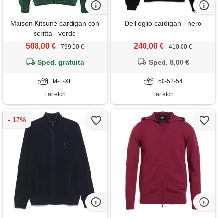
Maison Kitsuné cardigan con
Dell'oglio cardigan - nero
scritta - verde
508,00 €
240,00 €
799,00 €
410,00 €
Sped. gratuita
Sped. 8,00 €
M-L-XL
50-52-54
Farfetch
Farfetch