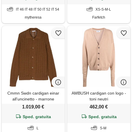
IT 46 IT 48 IT 50 IT 52 IT 54
XS-S-M-L
mytheresa
Farfetch
Cmmn Swdn cardigan einar
AMBUSH cardigan con logo -
all'uncinetto - marrone
toni neutri
1.019,00 €
462,00 €
Sped. gratuita
Sped. gratuita
L
S-M