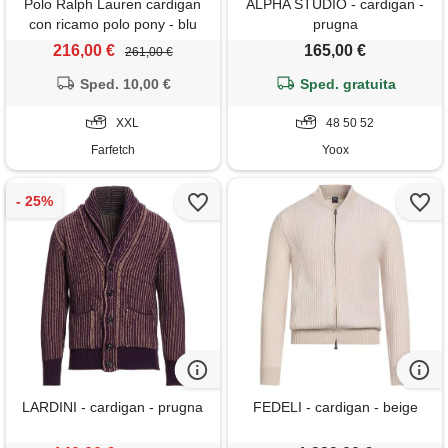
Polo Ralph Lauren cardigan
ALPHA STUDIO - cardigan -
con ricamo polo pony - blu
prugna
216,00 €
165,00 €
261,00 €
Sped. 10,00 €
Sped. gratuita
XXL
48 50 52
Farfetch
Yoox
LARDINI - cardigan - prugna
FEDELI - cardigan - beige