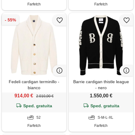
Farfetch
Farfetch
Fedeli cardigan terminillo -
Barrie cardigan thistle league
bianco
- nero
914,00 €
1.550,00 €
2.010,00 €
Sped. gratuita
Sped. gratuita
52
S-M-L-XL
Farfetch
Farfetch