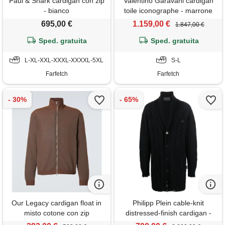
Paul & Shark cardigan con zip
Valentino Garavani cardigan
- bianco
toile iconographe - marrone
695,00 €
1.159,00 €
1.847,00 €
Sped. gratuita
Sped. gratuita
L-XL-XXL-XXXL-XXXXL-5XL
S-L
Farfetch
Farfetch
Our Legacy cardigan float in
Philipp Plein cable-knit
misto cotone con zip
distressed-finish cardigan -
nero