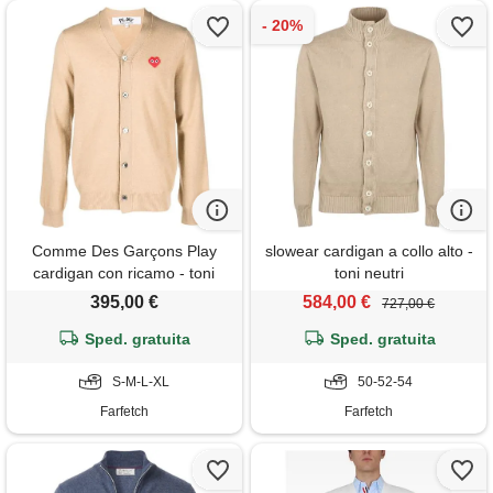
Comme Des Garçons Play
slowear cardigan a collo alto -
cardigan con ricamo - toni
toni neutri
neutri
395,00 €
584,00 €
727,00 €
Sped. gratuita
Sped. gratuita
S-M-L-XL
50-52-54
Farfetch
Farfetch