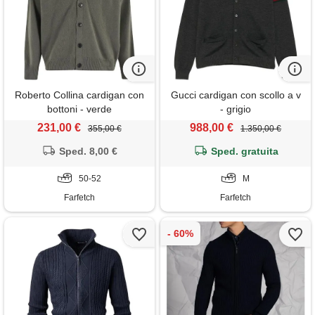
Roberto Collina cardigan con
Gucci cardigan con scollo a v
bottoni - verde
- grigio
231,00 €
988,00 €
355,00 €
1.350,00 €
Sped. 8,00 €
Sped. gratuita
50-52
M
Farfetch
Farfetch