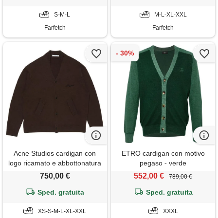
S-M-L
M-L-XL-XXL
Farfetch
Farfetch
Acne Studios cardigan con
ETRO cardigan con motivo
logo ricamato e abbottonatura
pegaso - verde
- marrone
750,00 €
552,00 €
789,00 €
Sped. gratuita
Sped. gratuita
XS-S-M-L-XL-XXL
XXXL