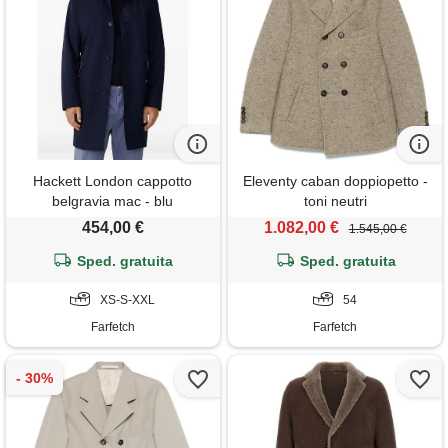
Hackett London cappotto
Eleventy caban doppiopetto -
belgravia mac - blu
toni neutri
454,00 €
1.082,00 €
1.545,00 €
Sped. gratuita
Sped. gratuita
XS-S-XXL
54
Farfetch
Farfetch