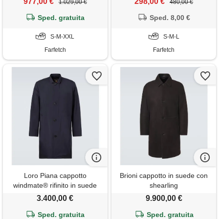
977,00 €
298,00 €
1.029,00 €
480,00 €
Sped. gratuita
Sped. 8,00 €
S-M-XXL
S-M-L
Farfetch
Farfetch
Loro Piana cappotto
Brioni cappotto in suede con
windmate® rifinito in suede
shearling
3.400,00 €
9.900,00 €
Sped. gratuita
Sped. gratuita