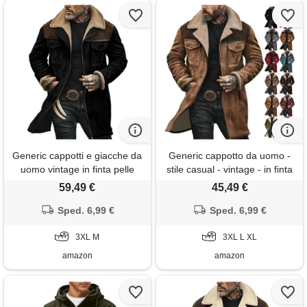
Generic cappotti e giacche da
Generic cappotto da uomo -
uomo vintage in finta pelle
stile casual - vintage - in finta
scamosciata, cappotto trench
pelle scamosciata - lungo
59,49 €
45,49 €
a maniche lunghe con colletto
mantello in pelliccia - caldo -
a tacca, foderato in pile,
Sped. 6,99 €
giacca esterna foderata in pile
Sped. 6,99 €
giacche soffici e pelose, nero ,
con tasche, xl
3xl
3XL M
3XL L XL
amazon
amazon