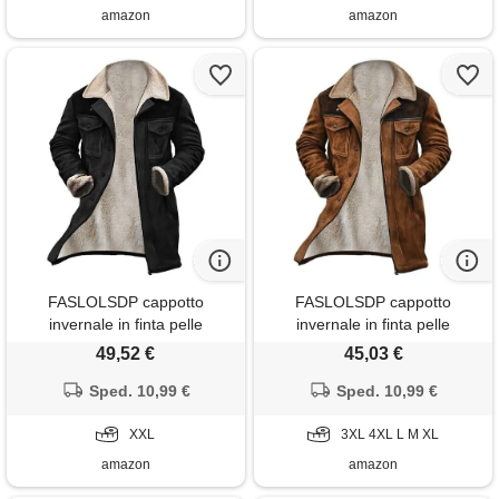
amazon
amazon
FASLOLSDP cappotto
FASLOLSDP cappotto
invernale in finta pelle
invernale in finta pelle
scamosciata da uomo, lungo
scamosciata da uomo, lungo
49,52 €
45,03 €
foderato, in finta pelle,
foderato, in finta pelle,
invernale, lungo, in pelliccia di
Sped. 10,99 €
invernale, lungo, in pelliccia di
Sped. 10,99 €
orsacchiotto, con colletto in
orsacchiotto, con colletto in
pelliccia scamosciata, vintage,
XXL
pelliccia scamosciata, vintage,
3XL 4XL L M XL
trench
trench
amazon
amazon