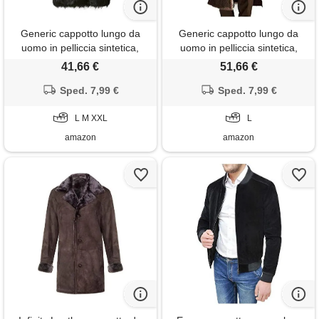
Generic cappotto lungo da
Generic cappotto lungo da
uomo in pelliccia sintetica,
uomo in pelliccia sintetica,
giacca in pelle scamosciata
giacca in pelle scamosciata,
41,66 €
51,66 €
invernale, parka antivento,
parka invernale antivento,
Sped. 7,99 €
nero, m
Sped. 7,99 €
marrone
L M XXL
L
amazon
amazon