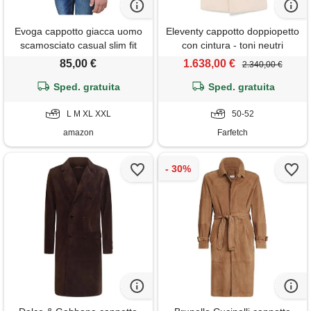
Evoga cappotto giacca uomo
Eleventy cappotto doppiopetto
scamosciato casual slim fit
con cintura - toni neutri
invernale giubbotto bomber
85,00 €
1.638,00 €
2.340,00 €
camoscio jacket (xl, #a1 beige
Sped. gratuita
cammello)
Sped. gratuita
L M XL XXL
50-52
amazon
Farfetch