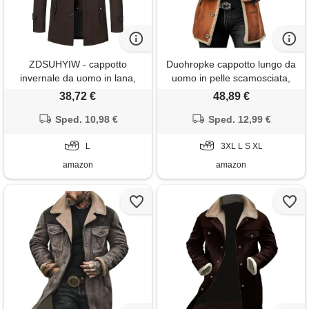
ZDSUHYIW - cappotto
Duohropke cappotto lungo da
invernale da uomo in lana,
uomo in pelle scamosciata,
con doppio colletto, giacca
cappotto invernale con
38,72 €
48,89 €
invernale, con fodera in pile,
colletto in pelliccia, cappotto in
cappotto caldo, con tasche,
Sped. 10,98 €
pelle, tinta unita, giacca
Sped. 12,99 €
giacca casual con cerniera,
invernale termica, monopetto,
giacca in pelle scamosciata,
L
marrone, s
3XL L S XL
cappotto
amazon
amazon