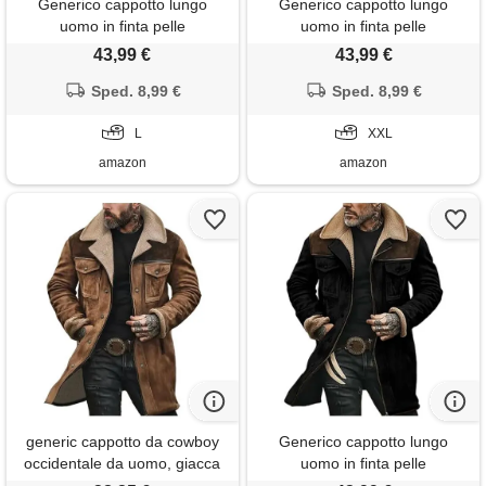
Generico cappotto lungo
Generico cappotto lungo
uomo in finta pelle
uomo in finta pelle
scamosciata, giacca invernale
scamosciata, giacca invernale
43,99 €
43,99 €
con colletto on pelliccia,
con colletto on pelliccia,
giubbotto da lavoro in pile
Sped. 8,99 €
giubbotto da lavoro in pile
Sped. 8,99 €
elegante trench cardigan
elegante trench cardigan
vintage
L
vintage
XXL
amazon
amazon
generic cappotto da cowboy
Generico cappotto lungo
occidentale da uomo, giacca
uomo in finta pelle
vintage in pelle scamosciata,
scamosciata, giacca invernale