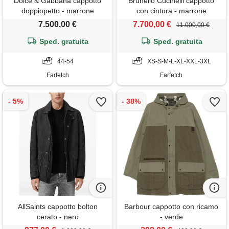
Dolce & Gabbana cappotto
Brunello Cucinelli cappotto
doppiopetto - marrone
con cintura - marrone
7.500,00 €
7.700,00 €
11.000,00 €
Sped. gratuita
Sped. gratuita
44-54
XS-S-M-L-XL-XXL-3XL
Farfetch
Farfetch
AllSaints cappotto bolton
Barbour cappotto con ricamo
cerato - nero
- verde