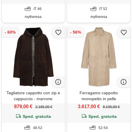
IT 46
IT 52
mytheresa
mytheresa
Tagliatore cappotto con zip e
Ferragamo cappotto
cappuccio - marrone
monopetto in pelle
scamosciata - toni neutri
879,00 €
3.617,00 €
2.185,00 €
8.195,00 €
Sped. gratuita
Sped. gratuita
48-52
52-54