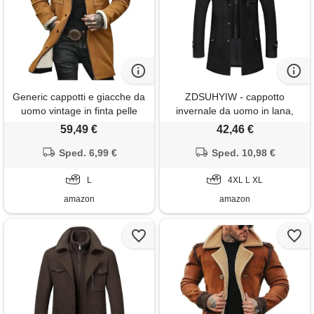
Generic cappotti e giacche da
ZDSUHYIW - cappotto
uomo vintage in finta pelle
invernale da uomo in lana,
scamosciata, cappotto trench
con doppio colletto, giacca da
59,49 €
42,46 €
a maniche lunghe con colletto
uomo calda, in pile, con
a tacca, foderato in pile,
Sped. 6,99 €
fodera, cappotto invernale
Sped. 10,98 €
giacche soffici e pelose, l
con tasche, giacca casual con
L
cerniera, giacca in pelle
4XL L XL
scamosciata
amazon
amazon