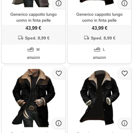
Generico cappotto lungo
Generico cappotto lungo
uomo in finta pelle
uomo in finta pelle
scamosciata, giacca invernale
scamosciata, giacca invernale
43,99 €
43,99 €
con colletto on pelliccia,
con colletto on pelliccia,
giubbotto da lavoro in pile
Sped. 8,99 €
giubbotto da lavoro in pile
Sped. 8,99 €
elegante trench cardigan
elegante trench cardigan
vintage
M
vintage
L
amazon
amazon