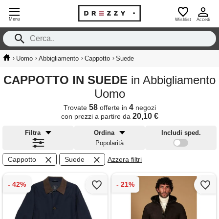
Menu
Wishlist
Accedi
›
›
›
›
Uomo
Abbigliamento
Cappotto
Suede
CAPPOTTO IN SUEDE
in Abbigliamento
Uomo
58
4
Trovate
offerte in
negozi
20,10 €
con prezzi a partire da
Filtra
Ordina
Includi sped.
Popolarità
Cappotto
Suede
Azzera filtri