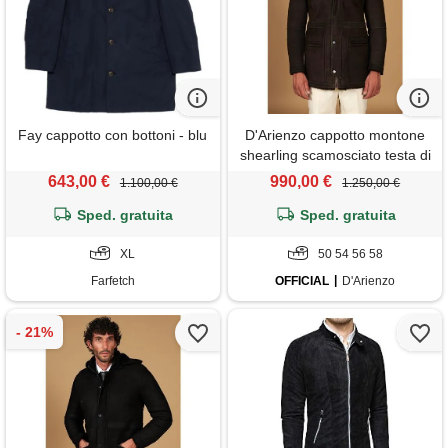
Fay cappotto con bottoni - blu
D'Arienzo cappotto montone
shearling scamosciato testa di
moro con cappuccio
643,00 €
990,00 €
1.100,00 €
1.250,00 €
staccabile D'Arienzo
Sped. gratuita
Sped. gratuita
XL
50 54 56 58
Farfetch
OFFICIAL
D'Arienzo