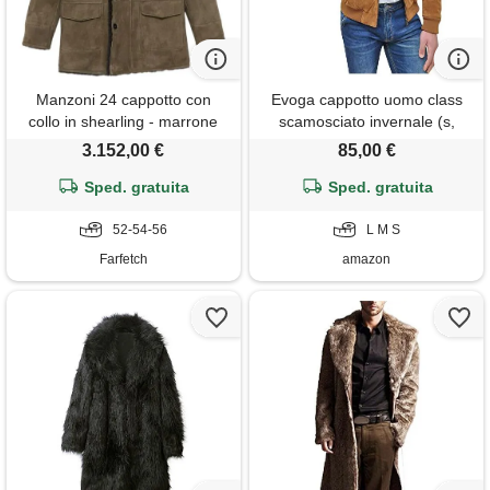
Manzoni 24 cappotto con
Evoga cappotto uomo class
collo in shearling - marrone
scamosciato invernale (s,
beige cammello)
3.152,00 €
85,00 €
Sped. gratuita
Sped. gratuita
52-54-56
L M S
Farfetch
amazon