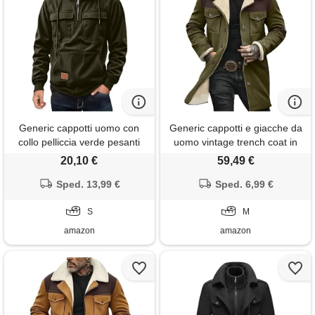
Generic cappotti uomo con
Generic cappotti e giacche da
collo pelliccia verde pesanti
uomo vintage trench coat in
belle caldo marinaio
finta pelle scamosciata a
20,10 €
59,49 €
particolare guanti maschile
maniche lunghe con colletto a
cactus cowboy stilose legno
Sped. 13,99 €
tacca foderati in pile giacche
Sped. 6,99 €
rouge scollato signora
soffici pelose, m
giacconi tipi scamosciato
S
M
amazon
amazon