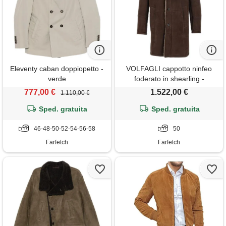
Eleventy caban doppiopetto -
VOLFAGLI cappotto ninfeo
verde
foderato in shearling -
marrone
777,00 €
1.522,00 €
1.110,00 €
Sped. gratuita
Sped. gratuita
46-48-50-52-54-56-58
50
Farfetch
Farfetch