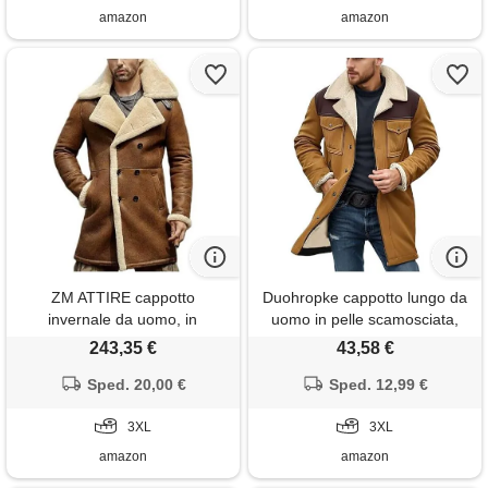
amazon
amazon
ZM ATTIRE cappotto
Duohropke cappotto lungo da
invernale da uomo, in
uomo in pelle scamosciata,
camoscio marrone, vera pelle
cappotto invernale con
243,35 €
43,58 €
scamosciata - marrone 1, 3xl
colletto in pelliccia, cappotto in
Sped. 20,00 €
pelle, tinta unita, giacca
Sped. 12,99 €
invernale termica, monopetto,
3XL
cachi, 3xl
3XL
amazon
amazon