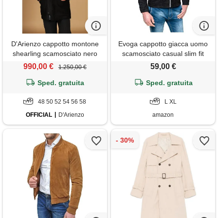
D'Arienzo cappotto montone
Evoga cappotto giacca uomo
shearling scamosciato nero
scamosciato casual slim fit
con cappuccio staccabile
invernale giubbotto bomber
990,00 €
59,00 €
1.250,00 €
D'Arienzo
camoscio (l, #a15 nero,
Sped. gratuita
tasche con zip)
Sped. gratuita
48 50 52 54 56 58
L XL
OFFICIAL
D'Arienzo
amazon