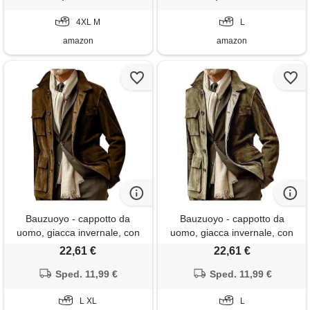
scamosciata, l
4XL M
L
amazon
amazon
Bauzuoyo - cappotto da
Bauzuoyo - cappotto da
uomo, giacca invernale, con
uomo, giacca invernale, con
chiusura a bottoni e tasche
chiusura a bottoni e tasche
22,61 €
22,61 €
multiple, autunno e inverno,
multiple, autunno inverno,
giacca calda, in pelle
Sped. 11,99 €
giacca calda, in pelle
Sped. 11,99 €
scamosciata, lunga, giacca da
scamosciata, lunga, giacca da
tempo libero, caffè, l
L XL
tempo libero, verde, l
L