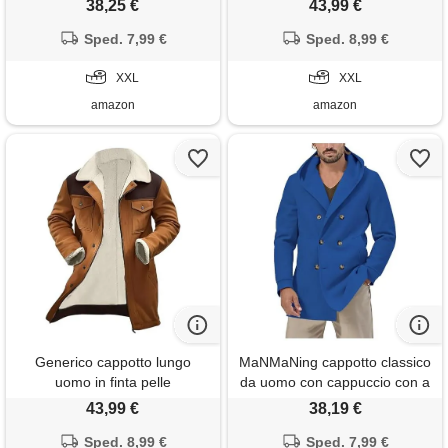
38,25 €
43,99 €
cappotti con colletto in
con colletto on pelliccia,
peluche, giacche invernali in
Sped. 7,99 €
giubbotto da lavoro in pile
Sped. 8,99 €
finta pelle invecchiata, a
elegante trench cardigan
maniche lunghe con zip,
XXL
vintage
XXL
casual retrò
amazon
amazon
Generico cappotto lungo
MaNMaNing cappotto classico
uomo in finta pelle
da uomo con cappuccio con a
scamosciata, giacca invernale
cappotti uomo cappotto lungo
43,99 €
38,19 €
con colletto on pelliccia,
trench invernale cappottino
giubbotto da lavoro in pile
Sped. 8,99 €
lungo coperta cappuccio
Sped. 7,99 €