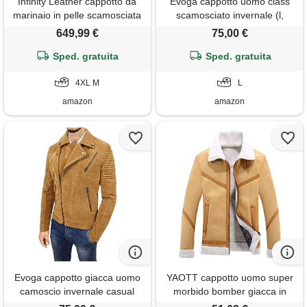
Infinity Leather cappotto da
Evoga cappotto uomo class
marinaio in pelle scamosciata
scamosciato invernale (l,
classica da uomo in vera pelle
nero)
649,99 €
75,00 €
di montone marrone 4xl
Sped. gratuita
Sped. gratuita
4XL M
L
amazon
amazon
Evoga cappotto giacca uomo
YAOTT cappotto uomo super
camoscio invernale casual
morbido bomber giacca in
slim fit giubbotto moto jacket
finta pelle scamosciata stile