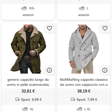
elegante trench cardigan
giubbotto invernale trench
vintage
XXL
coat
L
amazon
amazon
generic cappotto lungo da
MaNMaNing cappotto classico
uomo in pelle scamosciata,
da uomo con cappuccio con a
stile vintage, western, cowboy,
cappotti uomo cappotto lungo
32,61 €
38,19 €
foderato in sherpa, con
trench invernale cappottino
colletto in peluche, in finta
Sped. 9,99 €
lungo coperta cappuccio
Sped. 7,99 €
pelle, stile retrò, verde
giubbotto invernale trench
militare, xl
XL
coat
L XL