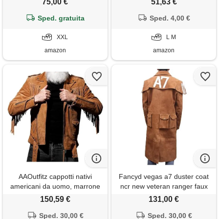
75,00 €
51,63 €
scamosciato (xxl, cammello)
motociclista risvolto casual
Sped. gratuita
cappotti parka interna/interna
Sped. 4,00 €
in pile termici ispessiti
XXL
cammello m
L M
amazon
amazon
AAOutfitz cappotti nativi
Fancyd vegas a7 duster coat
americani da uomo, marrone
ncr new veteran ranger faux
- pelle scamosciata, m
suede trench coat - a7 new
150,59 €
131,00 €
vegas coat, marrone,
Sped. 30,00 €
marrone - finta pelle
Sped. 30,00 €