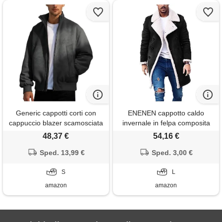
Generic cappotti corti con
ENENEN cappotto caldo
cappuccio blazer scamosciata
invernale in felpa composita
rossa 1 coste riscaldate
scamosciata da uomo
48,37 €
54,16 €
reversibile nylon cowboy
peluche medio lungo
abbigliamento foderato
Sped. 13,99 €
Sped. 3,00 €
indossarlo moda vendita tante
plaid tech bottiglia scozzesi
S
L
amazon
amazon