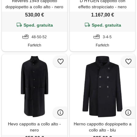
Reveres 1949 cappotto
D HYGEN cappotto con
doppiopetto a collo alto - nero
effetto stropicciato - nero
530,00 €
1.167,00 €
Sped. gratuita
Sped. gratuita
48-50-52
3-4-5
Farfetch
Farfetch
Hevo cappotto a collo alto -
Herno cappotto doppiopetto a
nero
collo alto - blu