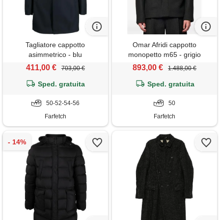
Tagliatore cappotto
Omar Afridi cappotto
asimmetrico - blu
monopetto m65 - grigio
411,00 €
893,00 €
703,00 €
1.488,00 €
Sped. gratuita
Sped. gratuita
50-52-54-56
50
Farfetch
Farfetch