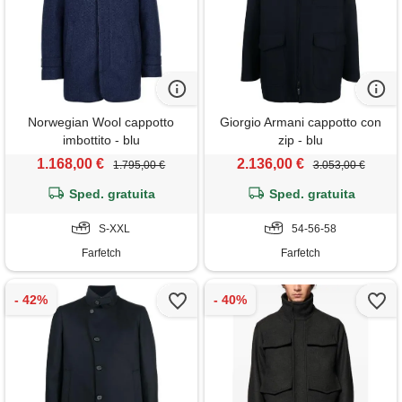
Norwegian Wool cappotto
Giorgio Armani cappotto con
imbottito - blu
zip - blu
1.168,00 €
2.136,00 €
1.795,00 €
3.053,00 €
Sped. gratuita
Sped. gratuita
S-XXL
54-56-58
Farfetch
Farfetch