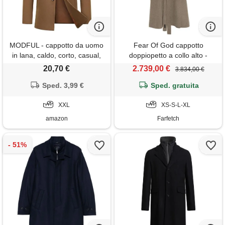
MODFUL - cappotto da uomo
Fear Of God cappotto
in lana, caldo, corto, casual,
doppiopetto a collo alto -
soprabito invernale, trench,
marrone
20,70 €
2.739,00 €
3.834,00 €
giacca a collo alto, peacoat,
marrone, xxl
Sped. 3,99 €
Sped. gratuita
XXL
XS-S-L-XL
amazon
Farfetch