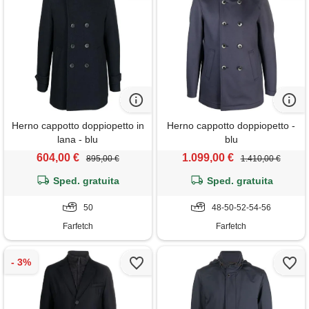
Herno cappotto doppiopetto in
Herno cappotto doppiopetto -
lana - blu
blu
604,00 €
1.099,00 €
895,00 €
1.410,00 €
Sped. gratuita
Sped. gratuita
50
48-50-52-54-56
Farfetch
Farfetch