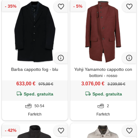
Barba cappotto fog - blu
Yohji Yamamoto cappotto con
bottoni - rosso
633,00 €
3.076,00 €
975,00 €
3.239,00 €
Sped. gratuita
Sped. gratuita
50-54
2
Farfetch
Farfetch