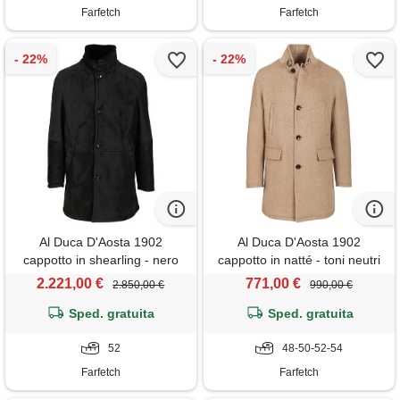
Farfetch
Farfetch
Al Duca D'Aosta 1902
Al Duca D'Aosta 1902
cappotto in shearling - nero
cappotto in natté - toni neutri
2.221,00 €
771,00 €
2.850,00 €
990,00 €
Sped. gratuita
Sped. gratuita
52
48-50-52-54
Farfetch
Farfetch