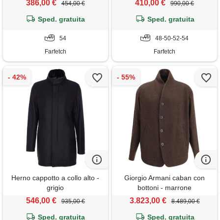
386,00 €
410,00 €
454,00 €
990,00 €
Sped. gratuita
Sped. gratuita
54
48-50-52-54
Farfetch
Farfetch
Herno cappotto a collo alto -
Giorgio Armani caban con
grigio
bottoni - marrone
546,00 €
3.823,00 €
935,00 €
8.489,00 €
Sped. gratuita
Sped. gratuita