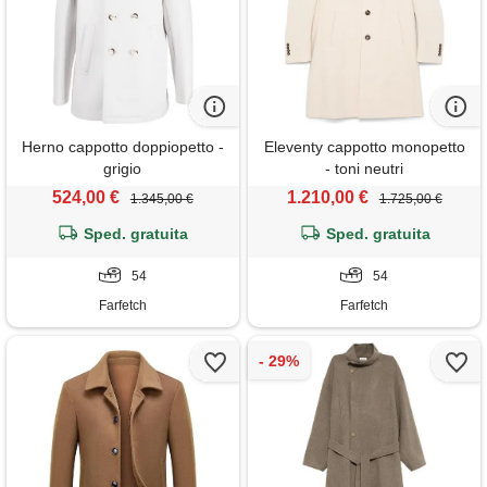
Herno cappotto doppiopetto -
Eleventy cappotto monopetto
grigio
- toni neutri
524,00 €
1.210,00 €
1.345,00 €
1.725,00 €
Sped. gratuita
Sped. gratuita
54
54
Farfetch
Farfetch