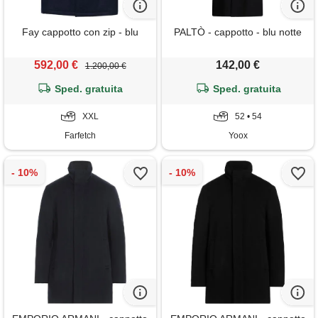
Fay cappotto con zip - blu
PALTÒ - cappotto - blu notte
592,00 €
142,00 €
1.200,00 €
Sped. gratuita
Sped. gratuita
XXL
52 • 54
Farfetch
Yoox