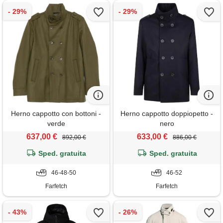
Herno cappotto con bottoni -
Herno cappotto doppiopetto -
verde
nero
637,00 €
633,00 €
892,00 €
886,00 €
Sped. gratuita
Sped. gratuita
46-48-50
46-52
Farfetch
Farfetch