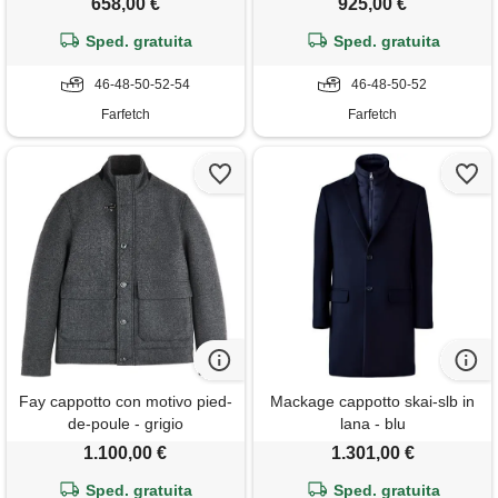
658,00 €
925,00 €
Sped. gratuita
Sped. gratuita
46-48-50-52-54
46-48-50-52
Farfetch
Farfetch
Fay cappotto con motivo pied-
Mackage cappotto skai-slb in
de-poule - grigio
lana - blu
1.100,00 €
1.301,00 €
Sped. gratuita
Sped. gratuita