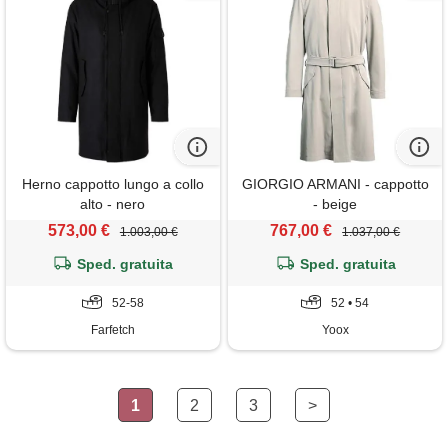
Herno cappotto lungo a collo
GIORGIO ARMANI - cappotto
alto - nero
- beige
573,00 €
767,00 €
1.003,00 €
1.037,00 €
Sped. gratuita
Sped. gratuita
52-58
52 • 54
Farfetch
Yoox
1
2
3
>