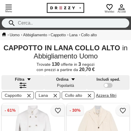
Menu
Wishlist
Accedi
›
›
›
›
›
Uomo
Abbigliamento
Cappotto
Lana
Collo alto
CAPPOTTO IN LANA COLLO ALTO
in
Abbigliamento Uomo
130
3
Trovate
offerte in
negozi
20,70 €
con prezzi a partire da
Filtra
Ordina
Includi sped.
Popolarità
Cappotto
Lana
Collo alto
Azzera filtri