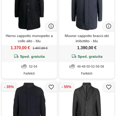
Herno cappotto monopetto a
Moorer cappotto bracci-skt
collo alto - blu
imbottito - blu
1.370,00 €
1.390,00 €
1.407,00 €
Sped. gratuita
Sped. gratuita
52-54
46-48-50-52-56-58
Farfetch
Farfetch