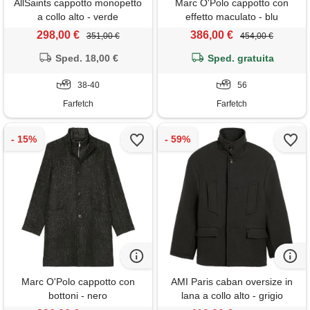
AllSaints cappotto monopetto
Marc O'Polo cappotto con
a collo alto - verde
effetto maculato - blu
298,00 €
386,00 €
351,00 €
454,00 €
Sped. 18,00 €
Sped. gratuita
38-40
56
Farfetch
Farfetch
Marc O'Polo cappotto con
AMI Paris caban oversize in
bottoni - nero
lana a collo alto - grigio