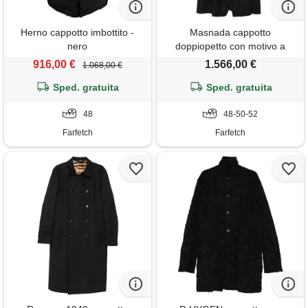
Herno cappotto imbottito -
Masnada cappotto
nero
doppiopetto con motivo a
spina di pesce - grigio
916,00 €
1.566,00 €
1.068,00 €
Sped. gratuita
Sped. gratuita
48
48-50-52
Farfetch
Farfetch