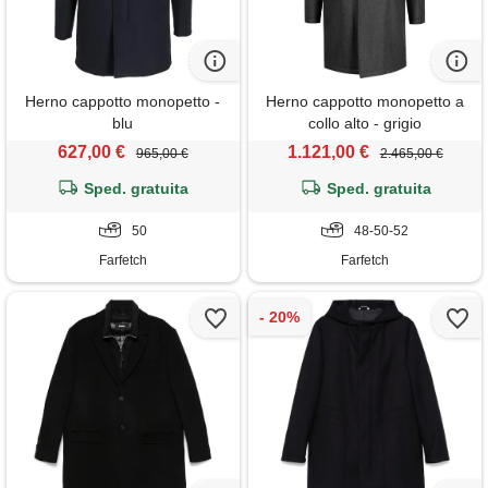
Herno cappotto monopetto -
Herno cappotto monopetto a
blu
collo alto - grigio
627,00 €
1.121,00 €
965,00 €
2.465,00 €
Sped. gratuita
Sped. gratuita
50
48-50-52
Farfetch
Farfetch