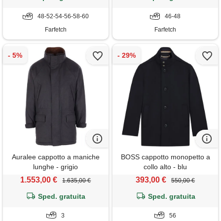
48-52-54-56-58-60
46-48
Farfetch
Farfetch
Auralee cappotto a maniche
BOSS cappotto monopetto a
lunghe - grigio
collo alto - blu
1.553,00 €
393,00 €
1.635,00 €
550,00 €
Sped. gratuita
Sped. gratuita
3
56