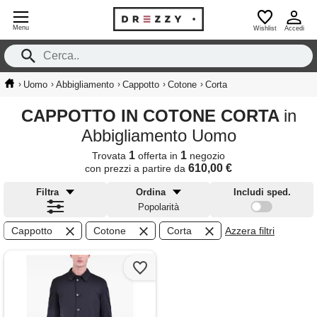
Menu
Wishlist
Accedi
›
›
›
›
›
Uomo
Abbigliamento
Cappotto
Cotone
Corta
CAPPOTTO IN COTONE CORTA
in
Abbigliamento Uomo
1
1
Trovata
offerta in
negozio
610,00 €
con prezzi a partire da
Filtra
Ordina
Includi sped.
Popolarità
Cappotto
Cotone
Corta
Azzera filtri