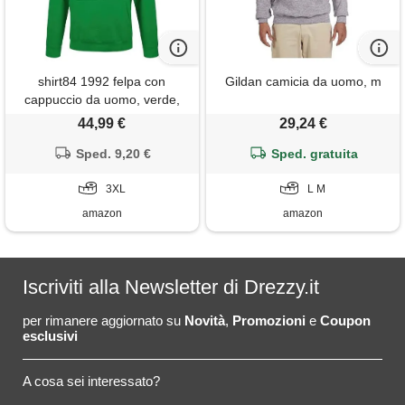
shirt84 1992 felpa con
Gildan camicia da uomo, m
cappuccio da uomo, verde,
xxxl
44,99 €
29,24 €
Sped. 9,20 €
Sped. gratuita
3XL
L M
amazon
amazon
Iscriviti alla Newsletter di Drezzy.it
per rimanere aggiornato su
Novità
,
Promozioni
e
Coupon
esclusivi
A cosa sei interessato?