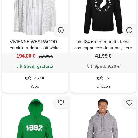
VIVIENNE WESTWOOD -
shirt84 isle of man tt - felpa
camicia a righe - off white
con cappuccio da uomo, nero
, s
194,00 €
41,99 €
214,00 €
Sped. gratuita
Sped. 9,20 €
46 48
S
Yoox
amazon