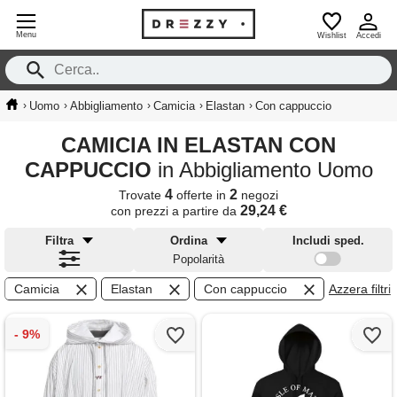
Menu
Wishlist
Accedi
›
›
›
›
›
Uomo
Abbigliamento
Camicia
Elastan
Con cappuccio
CAMICIA IN ELASTAN CON
CAPPUCCIO
in Abbigliamento Uomo
4
2
Trovate
offerte in
negozi
29,24 €
con prezzi a partire da
Filtra
Ordina
Includi sped.
Popolarità
Camicia
Elastan
Con cappuccio
Azzera filtri