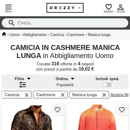
Menu
Wishlist
Accedi
›
›
›
›
›
Uomo
Abbigliamento
Camicia
Cashmere
Manica lunga
CAMICIA IN CASHMERE MANICA
LUNGA
in Abbigliamento Uomo
316
4
Trovate
offerte in
negozi
16,02 €
con prezzi a partire da
Filtra
Ordina
Includi sped.
Popolarità
Camicia
Cashmere
Manica lunga
Azzera filtr