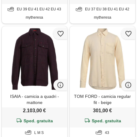
EU 39 EU 41 EU 42 EU 43
EU 37 EU 38 EU 41 EU 42
mytheresa
mytheresa
ISAIA - camicia a quadri -
TOM FORD - camicia regular
mattone
fit - beige
2.103,00 €
301,00 €
Sped. gratuita
Sped. gratuita
L M S
43