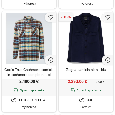
mytheresa
mytheresa
God's True Cashmere camicia
Zegna camicia alba - blu
in cashmere con pietra del
sole
2.490,00 €
2.290,00 €
2.712,00 €
Sped. gratuita
Sped. gratuita
EU 38 EU 39 EU 41
XXL
mytheresa
Farfetch