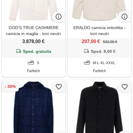
GOD'S TRUE CASHMERE
ERALDO camicia imbottita -
camicia in maglia - toni neutri
toni neutri
3.878,00 €
207,00 €
532,00 €
Sped. gratuita
Sped. 8,00 €
S
M-L-XL-XXXL
Farfetch
Farfetch