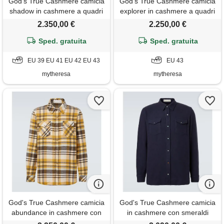
God's True Cashmere camicia
God's True Cashmere camicia
shadow in cashmere a quadri
explorer in cashmere a quadri
con smeraldo
con quarzo
2.350,00 €
2.250,00 €
Sped. gratuita
Sped. gratuita
EU 39 EU 41 EU 42 EU 43
EU 43
mytheresa
mytheresa
God's True Cashmere camicia
God's True Cashmere camicia
abundance in cashmere con
in cashmere con smeraldi
occhio di tigre