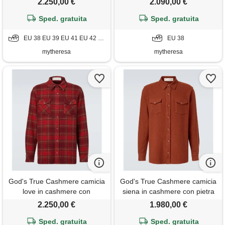
2.250,00 €
2.090,00 €
Sped. gratuita
Sped. gratuita
EU 38 EU 39 EU 41 EU 42 EU 43
EU 38
mytheresa
mytheresa
God's True Cashmere camicia
God's True Cashmere camicia
love in cashmere con
siena in cashmere con pietra
ametiste
di luna
2.250,00 €
1.980,00 €
Sped. gratuita
Sped. gratuita