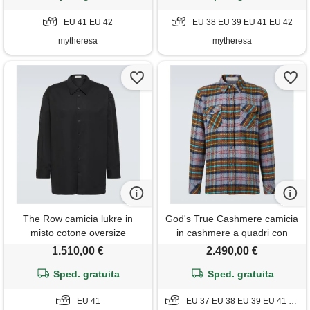
EU 41 EU 42
EU 38 EU 39 EU 41 EU 42
mytheresa
mytheresa
The Row camicia lukre in
God's True Cashmere camicia
misto cotone oversize
in cashmere a quadri con
lapislazzuli
1.510,00 €
2.490,00 €
Sped. gratuita
Sped. gratuita
EU 41
EU 37 EU 38 EU 39 EU 41 EU 42 EU 43