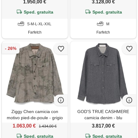
1.950,00 €
3.128,00 €
Sped. gratuita
Sped. gratuita
S-M-L-XL-XXL
M
Farfetch
Farfetch
Ziggy Chen camicia con
GOD'S TRUE CASHMERE
motivo pied-de-poule - grigio
camicia denim - blu
1.063,00 €
3.817,00 €
1.434,00 €
Sped. gratuita
Sped. gratuita