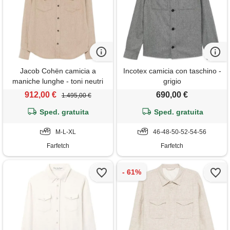
Jacob Cohën camicia a
Incotex camicia con taschino -
maniche lunghe - toni neutri
grigio
912,00 €
690,00 €
1.495,00 €
Sped. gratuita
Sped. gratuita
M-L-XL
46-48-50-52-54-56
Farfetch
Farfetch