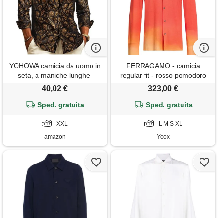
YOHOWA camicia da uomo in
FERRAGAMO - camicia
seta, a maniche lunghe,
regular fit - rosso pomodoro
motivo cachemire, jacquard,
40,02 €
323,00 €
con bottoni, stile occidentale,
per feste e balli, nero oro, xxl
Sped. gratuita
Sped. gratuita
XXL
L M S XL
amazon
Yoox