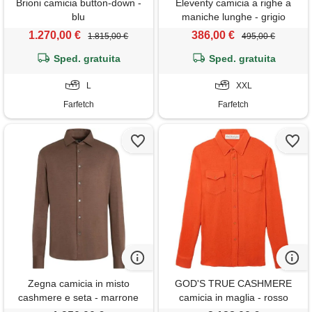
Brioni camicia button-down -
Eleventy camicia a righe a
blu
maniche lunghe - grigio
1.270,00 €
386,00 €
1.815,00 €
495,00 €
Sped. gratuita
Sped. gratuita
L
XXL
Farfetch
Farfetch
Zegna camicia in misto
GOD'S TRUE CASHMERE
cashmere e seta - marrone
camicia in maglia - rosso