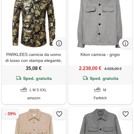
PARKLEES camicia da uomo
Kiton camicia - grigio
di lusso con stampa elegante,
taglio aderente, abbottonato,
35,08 €
2.238,00 €
4.026,00 €
motivo cachemire dorato
lucido, nero/dorato, s
Sped. gratuita
Sped. gratuita
L M S XXL
M
amazon
Farfetch