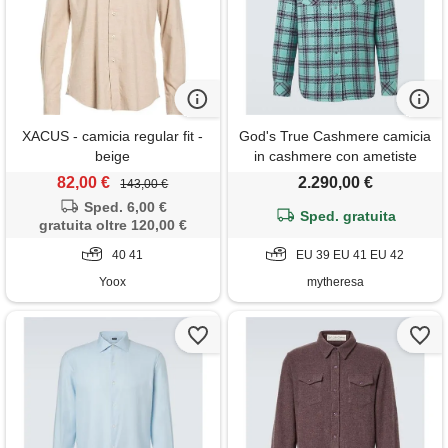
XACUS - camicia regular fit -
God's True Cashmere camicia
beige
in cashmere con ametiste
82,00 €
2.290,00 €
143,00 €
Sped. 6,00 €
Sped. gratuita
gratuita oltre 120,00 €
40 41
EU 39 EU 41 EU 42
Yoox
mytheresa