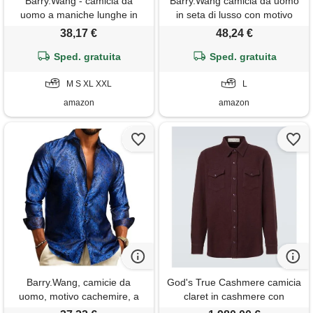
Barry.Wang - camicia da
Barry.Wang camicia da uomo
uomo a maniche lunghe in
in seta di lusso con motivo
cashmere con design floreale,
paisley floreale a maniche
38,17 €
48,24 €
arancione/nero, xxl
lunghe, grande e alta, per
Sped. gratuita
matrimoni, feste, casual,
Sped. gratuita
business, formale, motivo
M S XL XXL
cachemire nero. , l
L
amazon
amazon
Barry.Wang, camicie da
God's True Cashmere camicia
uomo, motivo cachemire, a
claret in cashmere con
maniche lunghe, grande e
ametista