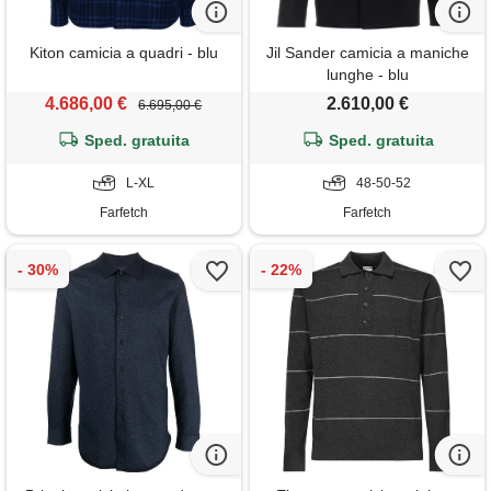
Kiton camicia a quadri - blu
Jil Sander camicia a maniche
lunghe - blu
4.686,00 €
2.610,00 €
6.695,00 €
Sped. gratuita
Sped. gratuita
L-XL
48-50-52
Farfetch
Farfetch