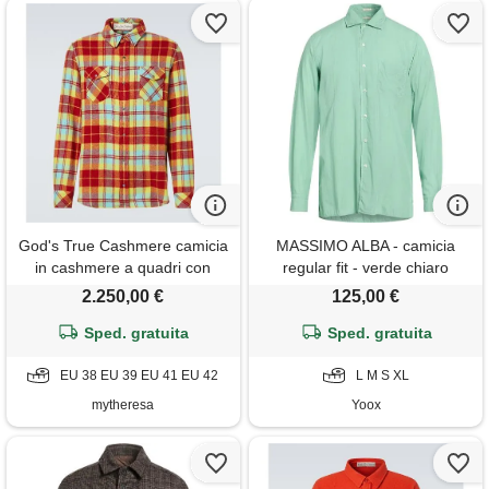
God's True Cashmere camicia
MASSIMO ALBA - camicia
in cashmere a quadri con
regular fit - verde chiaro
labradorite
2.250,00 €
125,00 €
Sped. gratuita
Sped. gratuita
EU 38 EU 39 EU 41 EU 42
L M S XL
mytheresa
Yoox