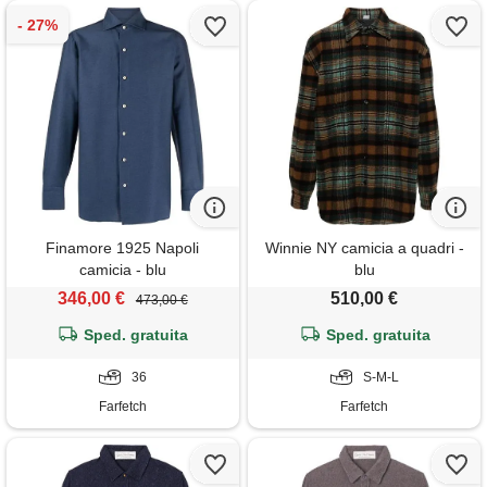
Finamore 1925 Napoli
Winnie NY camicia a quadri -
camicia - blu
blu
346,00 €
510,00 €
473,00 €
Sped. gratuita
Sped. gratuita
36
S-M-L
Farfetch
Farfetch