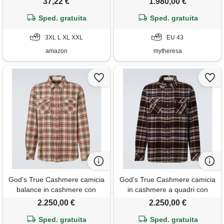
37,22 €
1.980,00 €
alto blu reale xxl
Sped. gratuita
Sped. gratuita
3XL L XL XXL
EU 43
amazon
mytheresa
God's True Cashmere camicia
God's True Cashmere camicia
balance in cashmere con
in cashmere a quadri con
smeraldi
smeraldi
2.250,00 €
2.250,00 €
Sped. gratuita
Sped. gratuita