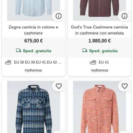
Zegna camicia in cotone e
God's True Cashmere camicia
cashmere
in cashmere con ametista
675,00 €
1.980,00 €
Sped. gratuita
Sped. gratuita
EU 38 EU 39 EU 41 EU 42 EU 43
EU 41
mytheresa
mytheresa