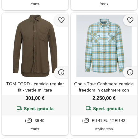
Yoox
Yoox
TOM FORD - camicia regular
God's True Cashmere camicia
fit - verde militare
freedom in cashmere con
ametista
301,00 €
2.250,00 €
Sped. gratuita
Sped. gratuita
39 40
EU 41 EU 42 EU 43
Yoox
mytheresa