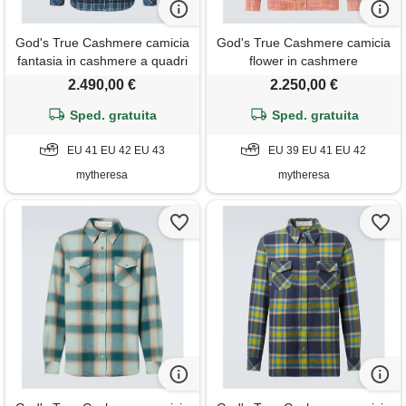
God's True Cashmere camicia
God's True Cashmere camicia
fantasia in cashmere a quadri
flower in cashmere
con smeraldo
2.490,00 €
2.250,00 €
Sped. gratuita
Sped. gratuita
EU 41 EU 42 EU 43
EU 39 EU 41 EU 42
mytheresa
mytheresa