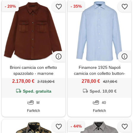
Brioni camicia con effetto
Finamore 1925 Napoli
spazzolato - marrone
camicia con colletto button-
down - blu
2.178,00 €
278,00 €
2.723,00 €
427,00 €
Sped. gratuita
Sped. 10,00 €
M
40
Farfetch
Farfetch