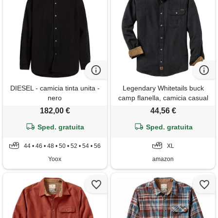
DIESEL - camicia tinta unita -
Legendary Whitetails buck
nero
camp flanella, camicia casual
a maniche lunghe con bottoni,
182,00 €
44,56 €
polsini in velluto a coste,
Sped. gratuita
erica, nero, xl
Sped. gratuita
44 • 46 • 48 • 50 • 52 • 54 • 56
XL
Yoox
amazon