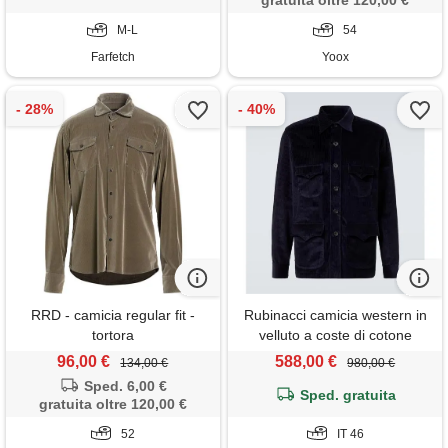
gratuita oltre 120,00 €
M-L
54
Farfetch
Yoox
RRD - camicia regular fit -
Rubinacci camicia western in
tortora
velluto a coste di cotone
96,00 €
588,00 €
134,00 €
980,00 €
Sped. 6,00 €
Sped. gratuita
gratuita oltre 120,00 €
52
IT 46