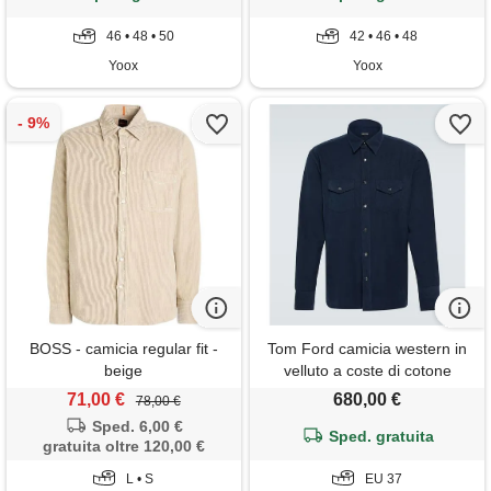
46 • 48 • 50
42 • 46 • 48
Yoox
Yoox
BOSS - camicia regular fit -
Tom Ford camicia western in
beige
velluto a coste di cotone
71,00 €
680,00 €
78,00 €
Sped. 6,00 €
Sped. gratuita
gratuita oltre 120,00 €
L • S
EU 37