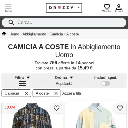
Menu
Wishlist
Accedi
›
›
›
›
Uomo
Abbigliamento
Camicia
A coste
CAMICIA A COSTE
in Abbigliamento
Uomo
766
14
Trovate
offerte in
negozi
15,49 €
con prezzi a partire da
Filtra
Ordina
Includi sped.
Popolarità
Camicia
A coste
Azzera filtri