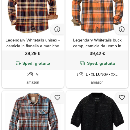
Legendary Whitetails unisex -
Legendary Whitetails buck
camicia in flanella a maniche
camp, camicia da uomo in
lunghe originale buck camp
flanella, casual, a maniche
39,29 €
39,42 €
per adulti - camicia con
lunghe con bottoni, polsini in
bottoni sul davanti casual
Sped. gratuita
velluto a coste, canyon, xxl
Sped. gratuita
vestibilità regolare con bottoni
in velluto a coste
M
L • XL LUNGA • XXL
amazon
amazon