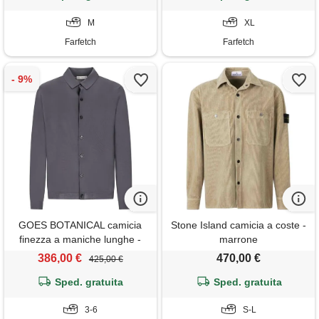
M
XL
Farfetch
Farfetch
GOES BOTANICAL camicia
Stone Island camicia a coste -
finezza a maniche lunghe -
marrone
grigio
386,00 €
470,00 €
425,00 €
Sped. gratuita
Sped. gratuita
3-6
S-L