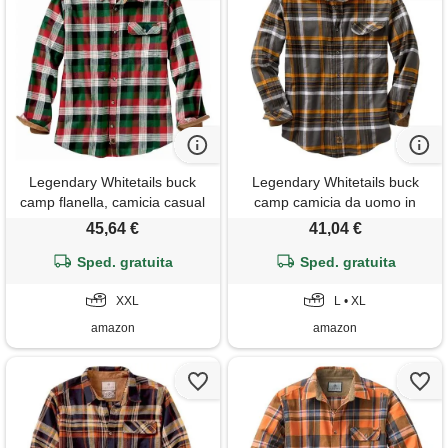
Legendary Whitetails buck
Legendary Whitetails buck
camp flanella, camicia casual
camp camicia da uomo in
a maniche lunghe con bottoni,
flanella, a maniche lunghe, a
45,64 €
41,04 €
polsini in velluto a coste, plaid
quadri con bottoni, per il
alpine mountain, xx-large
Sped. gratuita
tempo libero da uomo, con
Sped. gratuita
polsini in velluto a coste,
XXL
abbigliamento autunnale e
L • XL
invernale,
amazon
amazon