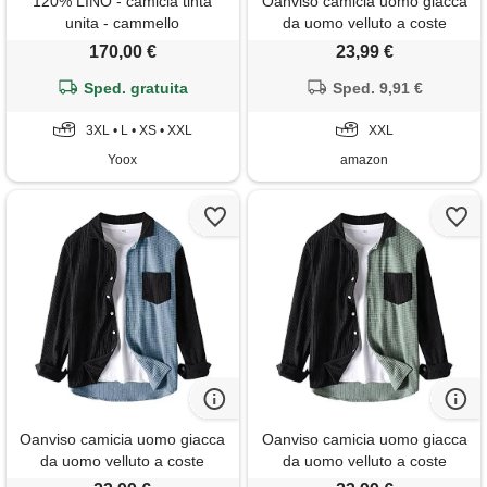
120% LINO - camicia tinta
Oanviso camicia uomo giacca
unita - cammello
da uomo velluto a coste
camicia con risvolto manica
170,00 €
23,99 €
lunga casual camicia con
Sped. gratuita
pulsanti primavera splicing
Sped. 9,91 €
moda autunno colori
3XL • L • XS • XXL
contrastanti giacca leggera c
XXL
marrone xxl
Yoox
amazon
Oanviso camicia uomo giacca
Oanviso camicia uomo giacca
da uomo velluto a coste
da uomo velluto a coste
camicia con risvolto manica
camicia con risvolto manica