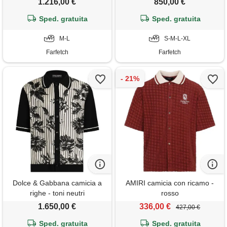
1.216,00 €
850,00 €
Sped. gratuita
Sped. gratuita
M-L
S-M-L-XL
Farfetch
Farfetch
Dolce & Gabbana camicia a
AMIRI camicia con ricamo -
righe - toni neutri
rosso
1.650,00 €
336,00 €
427,00 €
Sped. gratuita
Sped. gratuita