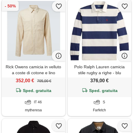
Rick Owens camicia in velluto
Polo Ralph Lauren camicia
a coste di cotone e lino
stile rugby a righe - blu
352,00 €
376,00 €
705,00 €
Sped. gratuita
Sped. gratuita
IT 46
S
mytheresa
Farfetch