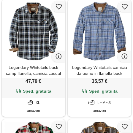
Legendary Whitetails buck
Legendary Whitetails camicia
camp flanella, camicia casual
da uomo in flanella buck
a maniche lunghe con bottoni,
camp, a quadri, casual, a
47,79 €
35,57 €
polsini in velluto a coste, plaid
maniche lunghe con bottoni,
poseidon betulla, xl alti
Sped. gratuita
polsini in velluto a coste, s
Sped. gratuita
XL
L • M • S
amazon
amazon