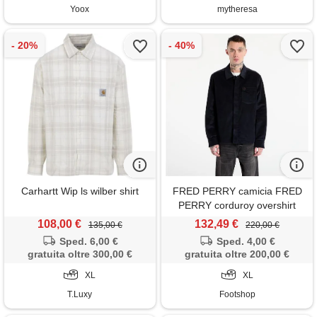
Yoox
mytheresa
Carhartt Wip ls wilber shirt
FRED PERRY camicia FRED
PERRY corduroy overshirt
navy
108,00 €
132,49 €
135,00 €
220,00 €
Sped. 6,00 €
Sped. 4,00 €
gratuita oltre 300,00 €
gratuita oltre 200,00 €
XL
XL
T.Luxy
Footshop