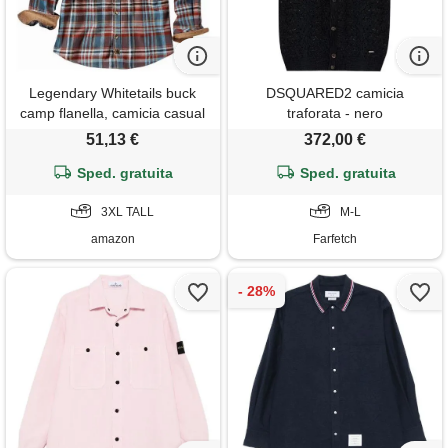
Legendary Whitetails buck
DSQUARED2 camicia
camp flanella, camicia casual
traforata - nero
a maniche lunghe con bottoni,
51,13 €
372,00 €
polsini in velluto a coste, plaid
ardesia barnwood, 3xl alti
Sped. gratuita
Sped. gratuita
3XL TALL
M-L
amazon
Farfetch