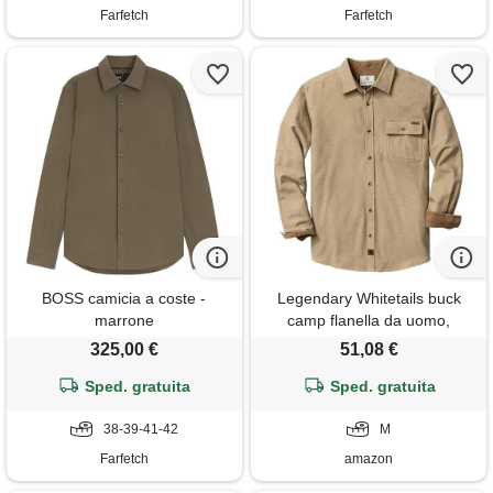
Farfetch
Farfetch
BOSS camicia a coste -
Legendary Whitetails buck
marrone
camp flanella da uomo,
camicia casual a maniche
325,00 €
51,08 €
lunghe con bottoni, polsini in
Sped. gratuita
velluto a coste, color sabbia
Sped. gratuita
mélange, m, sand heather, m
38-39-41-42
M
Farfetch
amazon