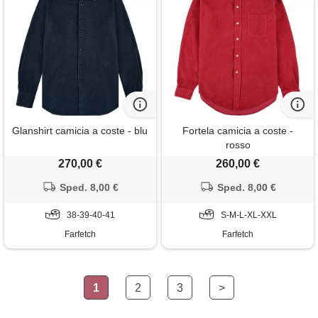
Glanshirt camicia a coste - blu
Fortela camicia a coste -
rosso
270,00 €
260,00 €
Sped. 8,00 €
Sped. 8,00 €
38-39-40-41
S-M-L-XL-XXL
Farfetch
Farfetch
1
2
3
>