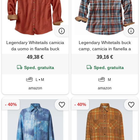
Legendary Whitetails camicia
Legendary Whitetails buck
da uomo in flanella buck
camp, camicia in flanella a
camp, a quadri, casual, a
maniche lunghe, da uomo,
49,38 €
39,16 €
maniche lunghe con bottoni,
con polsini a coste,
polsini in velluto a coste, m
Sped. gratuita
confezione da 1
Sped. gratuita
L • M
M
amazon
amazon