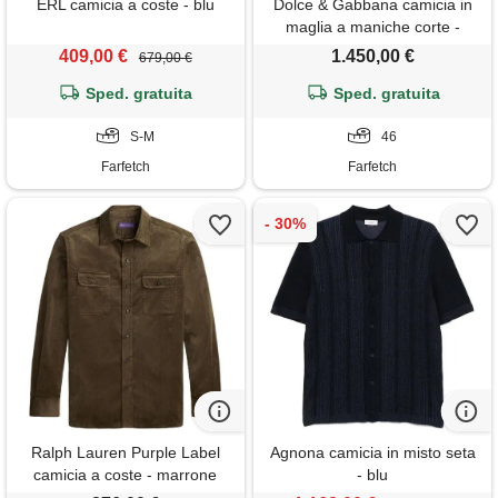
ERL camicia a coste - blu
Dolce & Gabbana camicia in
maglia a maniche corte -
bianco
409,00 €
1.450,00 €
679,00 €
Sped. gratuita
Sped. gratuita
S-M
46
Farfetch
Farfetch
Ralph Lauren Purple Label
Agnona camicia in misto seta
camicia a coste - marrone
- blu