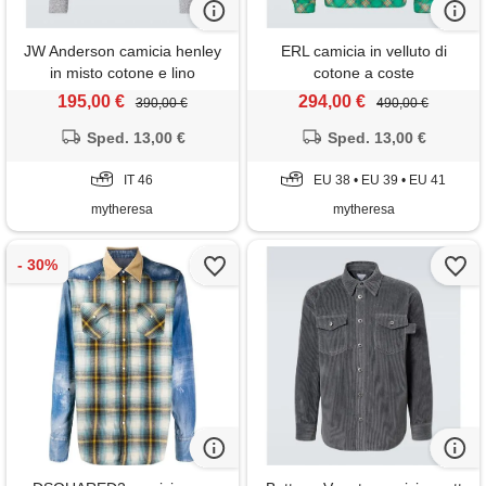
JW Anderson camicia henley
ERL camicia in velluto di
in misto cotone e lino
cotone a coste
195,00 €
294,00 €
390,00 €
490,00 €
Sped. 13,00 €
Sped. 13,00 €
IT 46
EU 38 • EU 39 • EU 41
mytheresa
mytheresa