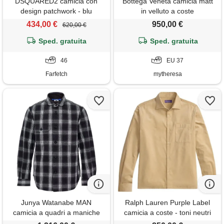
DSQUARED2 camicia con
Bottega Veneta camicia matt
design patchwork - blu
in velluto a coste
434,00 €
950,00 €
620,00 €
Sped. gratuita
Sped. gratuita
46
EU 37
Farfetch
mytheresa
Junya Watanabe MAN
Ralph Lauren Purple Label
camicia a quadri a maniche
camicia a coste - toni neutri
lunghe - nero