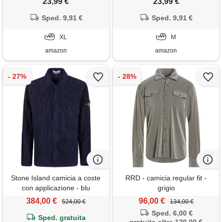
23,99 €
23,99 €
lunga casual camicia con
lunga casual camicia con
pulsanti slim fit primavera
Sped. 9,91 €
pulsanti primavera splicing
Sped. 9,91 €
splicing moda autunno colori
moda autunno colori
contrastanti giacca retrò c blu
XL
contrastanti giacca leggera c
M
xl
verde m
amazon
amazon
Stone Island camicia a coste
RRD - camicia regular fit -
con applicazione - blu
grigio
384,00 €
96,00 €
524,00 €
134,00 €
Sped. 6,00 €
Sped. gratuita