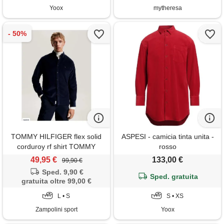
Yoox
mytheresa
TOMMY HILFIGER flex solid
ASPESI - camicia tinta unita -
corduroy rf shirt TOMMY
rosso
HILFIGER, desert sky
49,95 €
133,00 €
99,90 €
Sped. 9,90 €
Sped. gratuita
gratuita oltre 99,00 €
L • S
S • XS
Zampolini sport
Yoox