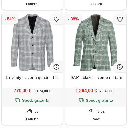
Farfetch
Farfetch
Eleventy blazer a quadri - blu
ISAIA - blazer - verde militare
770,00 €
1.264,00 €
1.674,00 €
2.042,00 €
Sped. gratuita
Sped. gratuita
50
48 52
Farfetch
Yoox