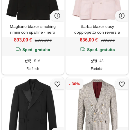
Magliano blazer smoking
Barba blazer easy
rimini con spalline - nero
doppiopetto con revers a
lancia - rosa
893,00 €
636,00 €
1.375,00 €
700,00 €
Sped. gratuita
Sped. gratuita
S-M
48
Farfetch
Farfetch