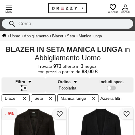
Menu
Wishlist
Accedi
›
›
›
›
›
Uomo
Abbigliamento
Blazer
Seta
Manica lunga
BLAZER IN SETA MANICA LUNGA
in
Abbigliamento Uomo
973
3
Trovate
offerte in
negozi
88,00 €
con prezzi a partire da
Filtra
Ordina
Includi sped.
Popolarità
Blazer
Seta
Manica lunga
Azzera filtri