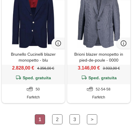
Brunello Cucinelli blazer
Brioni blazer monopetto in
monopetto - blu
pied-de-poule - 0000
2.828,00 €
3.146,00 €
4.356,00 €
3.933,00 €
Sped. gratuita
Sped. gratuita
50
52-54-58
Farfetch
Farfetch
1
2
3
>