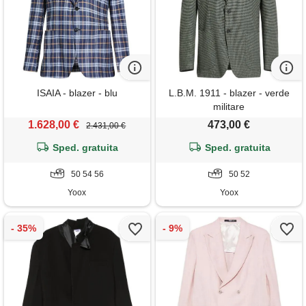
ISAIA - blazer - blu
L.B.M. 1911 - blazer - verde
militare
1.628,00 €
473,00 €
2.431,00 €
Sped. gratuita
Sped. gratuita
50 54 56
50 52
Yoox
Yoox