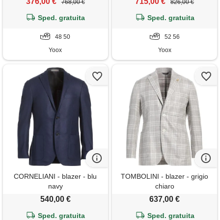
376,00 €
715,00 €
768,00 €
826,00 €
Sped. gratuita
Sped. gratuita
48 50
52 56
Yoox
Yoox
CORNELIANI - blazer - blu
TOMBOLINI - blazer - grigio
navy
chiaro
540,00 €
637,00 €
Sped. gratuita
Sped. gratuita