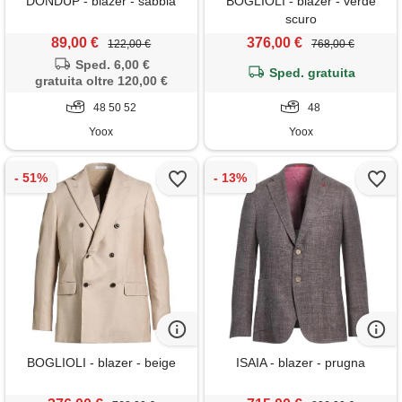
DONDUP - blazer - sabbia
BOGLIOLI - blazer - verde
scuro
89,00 €
376,00 €
122,00 €
768,00 €
Sped. 6,00 €
Sped. gratuita
gratuita oltre 120,00 €
48 50 52
48
Yoox
Yoox
BOGLIOLI - blazer - beige
ISAIA - blazer - prugna