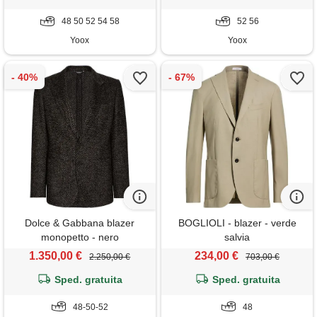
48 50 52 54 58
52 56
Yoox
Yoox
Dolce & Gabbana blazer
BOGLIOLI - blazer - verde
monopetto - nero
salvia
1.350,00 €
234,00 €
2.250,00 €
703,00 €
Sped. gratuita
Sped. gratuita
48-50-52
48