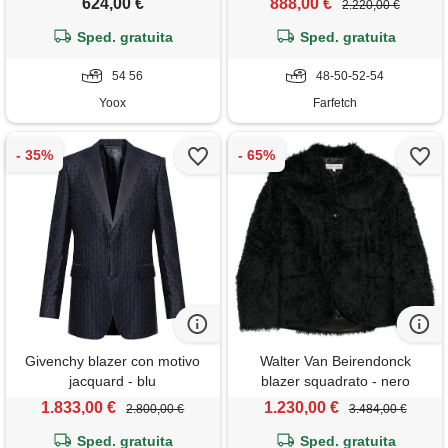
624,00 €
888,00 €
2.220,00 €
Sped. gratuita
Sped. gratuita
54 56
48-50-52-54
Yoox
Farfetch
Givenchy blazer con motivo
Walter Van Beirendonck
jacquard - blu
blazer squadrato - nero
1.833,00 €
1.230,00 €
2.800,00 €
3.484,00 €
Sped. gratuita
Sped. gratuita