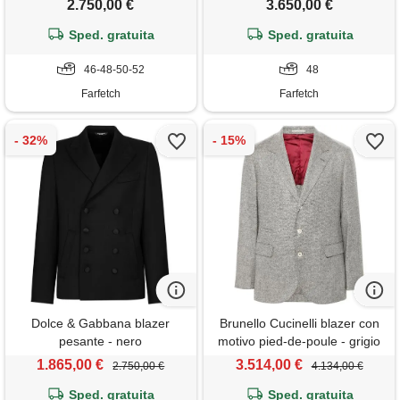
2.750,00 €
3.650,00 €
Sped. gratuita
Sped. gratuita
46-48-50-52
48
Farfetch
Farfetch
Dolce & Gabbana blazer
Brunello Cucinelli blazer con
pesante - nero
motivo pied-de-poule - grigio
1.865,00 €
3.514,00 €
2.750,00 €
4.134,00 €
Sped. gratuita
Sped. gratuita