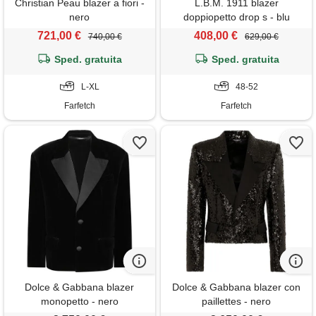
Christian Peau blazer a fiori -
L.B.M. 1911 blazer
nero
doppiopetto drop s - blu
721,00 €
408,00 €
740,00 €
629,00 €
Sped. gratuita
Sped. gratuita
L-XL
48-52
Farfetch
Farfetch
Dolce & Gabbana blazer
Dolce & Gabbana blazer con
monopetto - nero
paillettes - nero