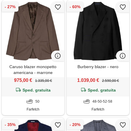
Caruso blazer monopetto
Burberry blazer - nero
americana - marrone
975,00 €
1.039,00 €
1.335,00 €
2.590,00 €
Sped. gratuita
Sped. gratuita
50
48-50-52-58
Farfetch
Farfetch