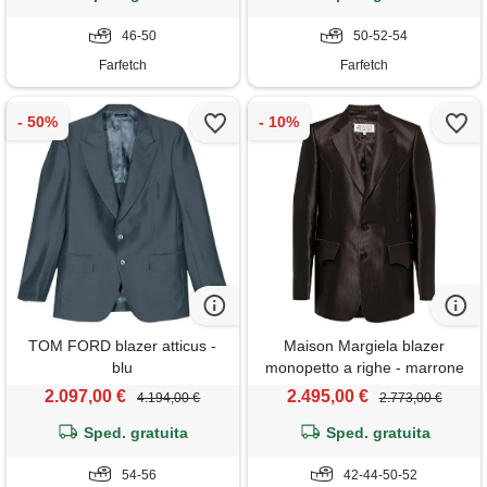
46-50
50-52-54
Farfetch
Farfetch
TOM FORD blazer atticus -
Maison Margiela blazer
blu
monopetto a righe - marrone
2.097,00 €
2.495,00 €
4.194,00 €
2.773,00 €
Sped. gratuita
Sped. gratuita
54-56
42-44-50-52