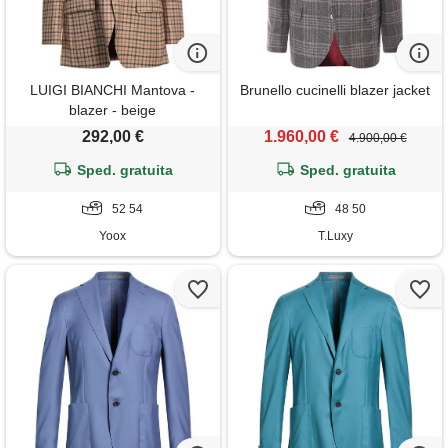
LUIGI BIANCHI Mantova -
Brunello cucinelli blazer jacket
blazer - beige
292,00 €
1.960,00 €
4.900,00 €
Sped. gratuita
Sped. gratuita
52 54
48 50
Yoox
T.Luxy