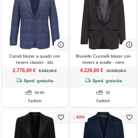
Canali blazer a quadri con
Brunello Cucinelli blazer con
revers classici - blu
revers a scialle - nero
2.776,00 €
4.226,00 €
6.932,00 €
10.535,00 €
Sped. gratuita
Sped. gratuita
58-60
50
Farfetch
Farfetch