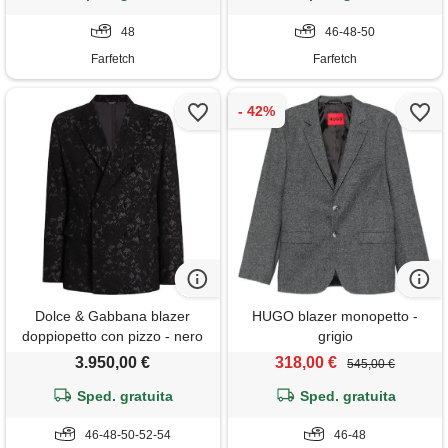
48
46-48-50
Farfetch
Farfetch
Dolce & Gabbana blazer
HUGO blazer monopetto -
doppiopetto con pizzo - nero
grigio
3.950,00 €
318,00 €
545,00 €
Sped. gratuita
Sped. gratuita
46-48-50-52-54
46-48