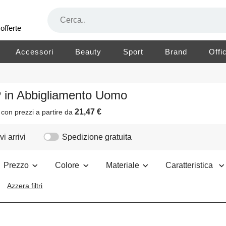
offerte
Accessori
Beauty
Sport
Brand
Offi
P
in Abbigliamento Uomo
21,47 €
i
con prezzi a partire da
i arrivi
Spedizione gratuita
Prezzo
Colore
Materiale
Caratteristica
Azzera filtri