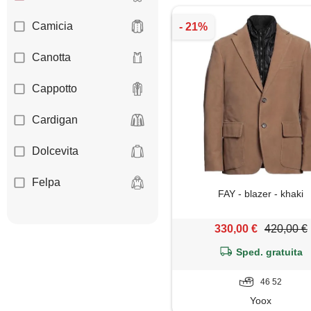
Camicia
Canotta
Cappotto
Cardigan
Dolcevita
Felpa
FAY - blazer - khaki
Giacca
330,00 €
420,00 €
Giaccone
Sped. gratuita
Gilet
46 52
Yoox
Giubbotto