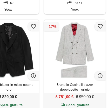
50
48 54
Yoox
Yoox
azer in misto cotone -
Brunello Cucinelli blazer
nero
doppiopetto - grigio
3.820,00 €
5.751,00 €
6.950,00 €
Sped. gratuita
Sped. gratuita