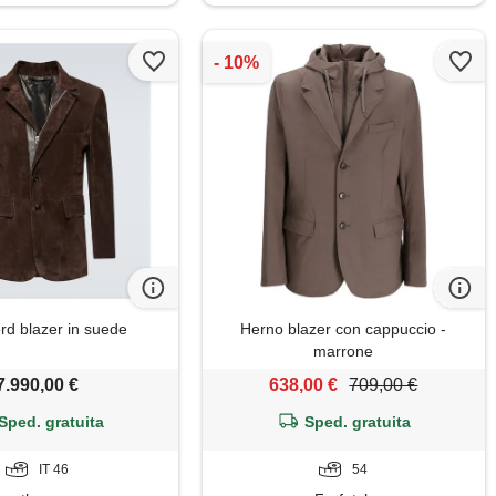
d blazer in suede
Herno blazer con cappuccio -
marrone
7.990,00 €
638,00 €
709,00 €
Sped. gratuita
Sped. gratuita
IT 46
54