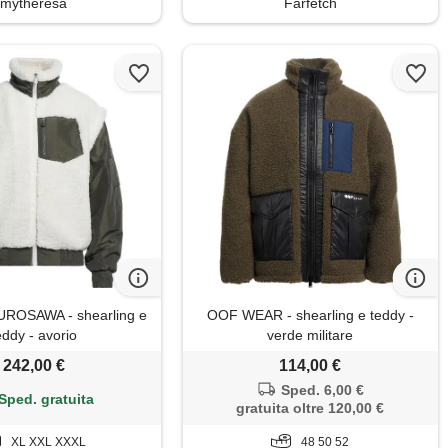
mytheresa
Farfetch
ROSAWA - shearling e
OOF WEAR - shearling e teddy -
eddy - avorio
verde militare
242,00 €
114,00 €
Sped. 6,00 €
Sped. gratuita
gratuita oltre 120,00 €
XL XXL XXXL
48 50 52