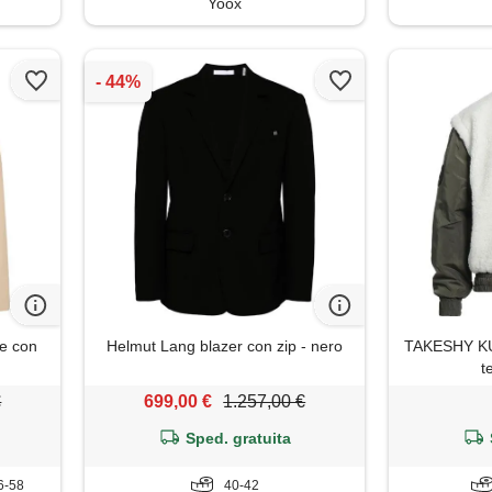
Yoox
e con
Helmut Lang blazer con zip - nero
TAKESHY KU
t
€
699,00 €
1.257,00 €
Sped. gratuita
6-58
40-42