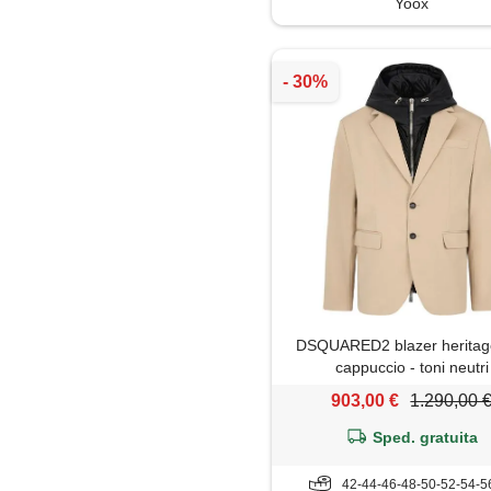
Yoox
Polo
Salopette
Shorts
Soprabito
Trench
DSQUARED2 blazer heritag
cappuccio - toni neutri
903,00 €
1.290,00 
Sped. gratuita
42-44-46-48-50-52-54-5