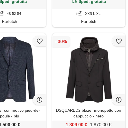
Sped. gratuita
Sped. gratuita
48-52-54
XXS-L-XL
Farfetch
Farfetch
r con motivo pied-de-
DSQUARED2 blazer monopetto con
poule - blu
cappuccio - nero
1.500,00 €
1.309,00 €
1.870,00 €