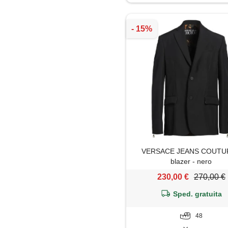
Impermeabile
Jeans
Maglia
Maglietta
Maglione
Mantella
VERSACE JEANS COUTUR
Pantaloni
blazer - nero
230,00 €
270,00 €
Pantaloni capri
Sped. gratuita
Parka
48
Piumino