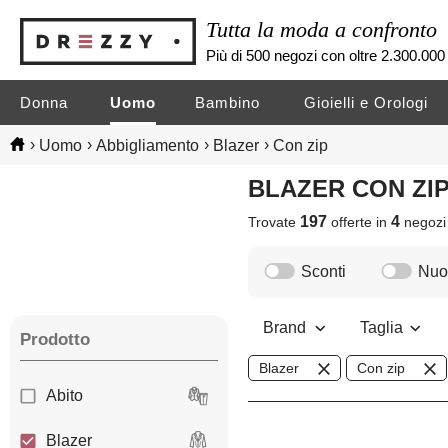
Tutta la moda a confronto
Più di 500 negozi con oltre 2.300.000 
Donna
Uomo
Bambino
Gioielli e Orologi
›
›
›
›
Uomo
Abbigliamento
Blazer
Con zip
BLAZER CON ZI
197
4
Trovate
offerte in
negoz
Sconti
Nuov
Brand
Taglia
Prodotto
Blazer
Con zip
Abito
Blazer