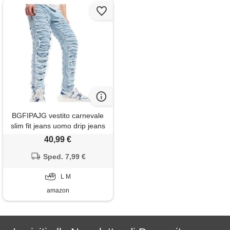
BGFIPAJG vestito carnevale
slim fit jeans uomo drip jeans
leopardati jeans felpati uomo
40,99 €
invernali elasticizzati jeans
uomo chiari larghi jeans chiari
Sped. 7,99 €
uomo regular
L M
amazon