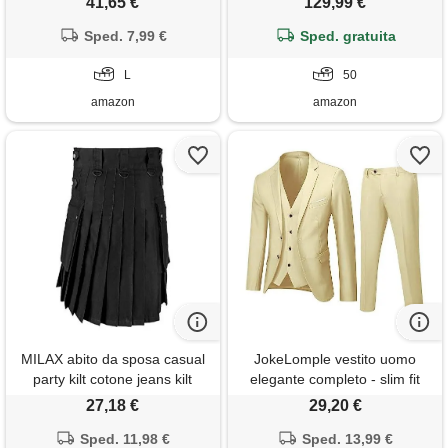
41,65 €
129,99 €
con cerniera, stile leggero,
(it, numero, 50, regular,
capispalla per la vita
Sped. 7,99 €
regular, denim doppiopetto)
Sped. gratuita
quotidiana, beige. , l
L
50
amazon
amazon
MILAX abito da sposa casual
JokeLomple vestito uomo
party kilt cotone jeans kilt
elegante completo - slim fit
gonna da uomo vintage
abiti cerimonia uomo con
27,18 €
29,20 €
scottish kilt scozia tartan utility
bottoni classici ed eleganti
kilt tradizionale highland
Sped. 11,98 €
con tasche chic classica
Sped. 13,99 €