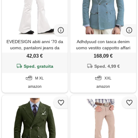
EVEDESIGN abiti anni '70 da
Adhdyuud con tasca denim
uomo, pantaloni jeans da
uomo vestito cappotto affari
uomo con fondo a campana,
slim fit doppio petto giacca
42,03 €
168,09 €
pantaloni vintage in denim da
casual festa blazer, azzurro,
discoteca anni '60, anni '70,
Sped. gratuita
Sped. 4,99 €
xxl
anni '80, pantaloni da uomo,
bianco, m
M XL
XXL
amazon
amazon