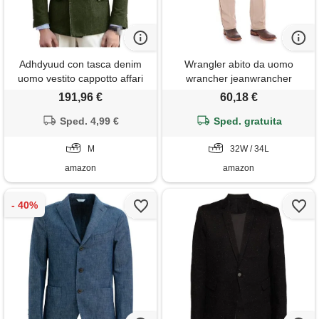
Adhdyuud con tasca denim
Wrangler abito da uomo
uomo vestito cappotto affari
wrancher jeanwrancher
slim fit doppio petto giacca
wrancher dress jean, beige
191,96 €
60,18 €
casual festa blazer, army gn,
scuro, w32 / l34
Sped. 4,99 €
m
Sped. gratuita
M
32W / 34L
amazon
amazon