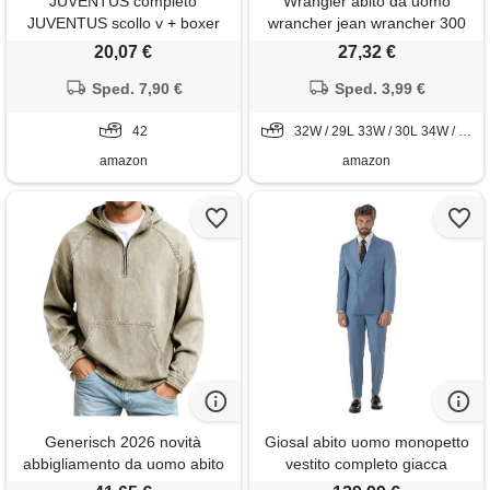
JUVENTUS completo
Wrangler abito da uomo
JUVENTUS scollo v + boxer
wrancher jean wrancher 300
12055 (anni 16, bianco)
wrancher dress vestido
20,07 €
27,32 €
wrancher jean3 3
Sped. 7,90 €
wranchercalça jeans
Sped. 3,99 €
wrancher vestito jean, nero
42
32W / 29L 33W / 30L 34W / 32L 35W / 32L
erica, 32w x 29l
amazon
amazon
Generisch 2026 novità
Giosal abito uomo monopetto
abbigliamento da uomo abito
vestito completo giacca
estivo giacca di jeans casual
pantaloni elegante vari colori