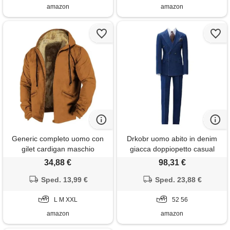
amazon
amazon
Generic completo uomo con
Drkobr uomo abito in denim
gilet cardigan maschio
giacca doppiopetto casual
cardigan di lana uomo giacca
due pezzi banchetto smoking
34,88 €
98,31 €
uomo 100 grammi giacca di
pantaloni set
jeans con brillantini giacca
Sped. 13,99 €
Sped. 23,88 €
jeans con pelliccia giubbotti di
mezza stagione cardigan
L M XXL
52 56
patchwork uomo
amazon
amazon