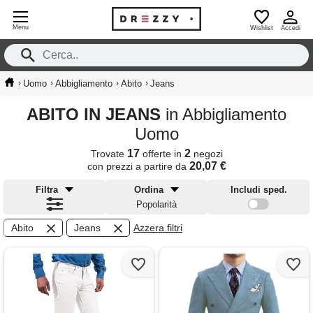
Menu
Wishlist
Accedi
›
›
›
›
Uomo
Abbigliamento
Abito
Jeans
ABITO IN JEANS
in Abbigliamento
Uomo
17
2
Trovate
offerte in
negozi
20,07 €
con prezzi a partire da
Filtra
Ordina
Includi sped.
Popolarità
Abito
Jeans
Azzera filtri