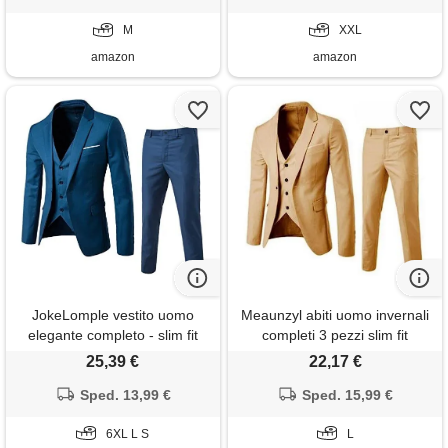
tartan abito, nero , m
blazer vintage per matrimoni
M
e affari
XXL
amazon
amazon
JokeLomple vestito uomo
Meaunzyl abiti uomo invernali
elegante completo - slim fit
completi 3 pezzi slim fit
abiti cerimonia uomo con
formale vestito tinta unita con
25,39 €
22,17 €
bottoni classici ed eleganti
un bottone giacca gilet
con tasche chic classica
Sped. 13,99 €
pantaloni abito da lavoro
Sped. 15,99 €
blazer vintage per matrimoni
dinner classica blazer vintage
e affari
6XL L S
per matrimoni e affari
L