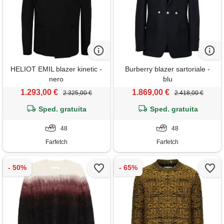
HELIOT EMIL blazer kinetic -
Burberry blazer sartoriale -
nero
blu
1.293,00 €
1.869,00 €
2.325,00 €
2.418,00 €
Sped. gratuita
Sped. gratuita
48
48
Farfetch
Farfetch