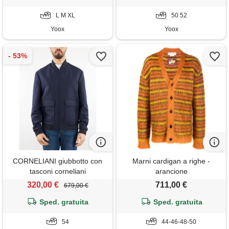
L M XL
50 52
Yoox
Yoox
CORNELIANI giubbotto con
Marni cardigan a righe -
tasconi corneliani
arancione
320,00 €
711,00 €
679,00 €
Sped. gratuita
Sped. gratuita
54
44-46-48-50