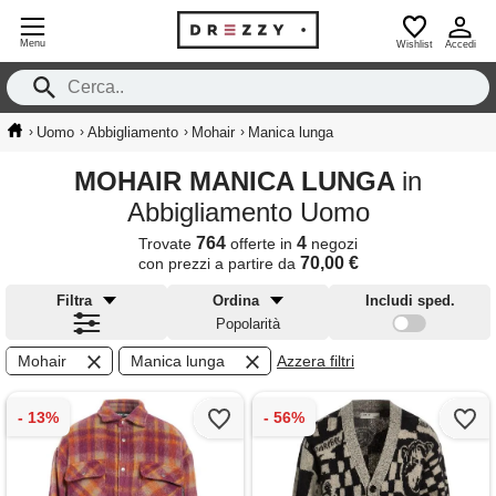
Menu
Wishlist
Accedi
›
›
›
›
Uomo
Abbigliamento
Mohair
Manica lunga
MOHAIR MANICA LUNGA
in
Abbigliamento Uomo
764
4
Trovate
offerte in
negozi
70,00 €
con prezzi a partire da
Filtra
Ordina
Includi sped.
Popolarità
Mohair
Manica lunga
Azzera filtri