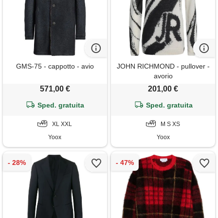
GMS-75 - cappotto - avio
JOHN RICHMOND - pullover -
avorio
571,00 €
201,00 €
Sped. gratuita
Sped. gratuita
XL XXL
M S XS
Yoox
Yoox