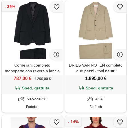
Corneliani completo
DRIES VAN NOTEN completo
monopetto con revers a lancia
due pezzi - toni neutri
(3 pezzi) - blu
787,00 €
1.895,00 €
1.290,00 €
Sped. gratuita
Sped. gratuita
50-52-56-58
46-48
Farfetch
Farfetch