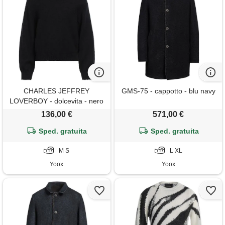
CHARLES JEFFREY
GMS-75 - cappotto - blu navy
LOVERBOY - dolcevita - nero
136,00 €
571,00 €
Sped. gratuita
Sped. gratuita
M S
L XL
Yoox
Yoox