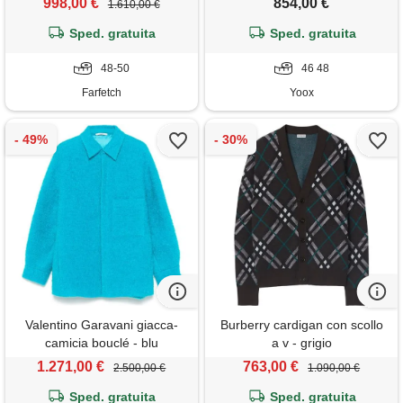
998,00 €
854,00 €
1.610,00 €
Sped. gratuita
Sped. gratuita
48-50
46 48
Farfetch
Yoox
Valentino Garavani giacca-
Burberry cardigan con scollo
camicia bouclé - blu
a v - grigio
1.271,00 €
763,00 €
2.500,00 €
1.090,00 €
Sped. gratuita
Sped. gratuita