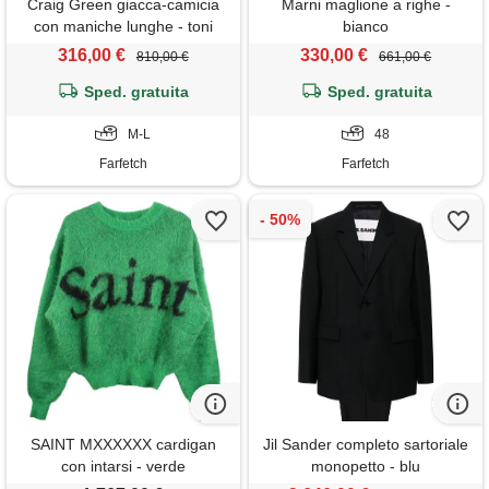
Craig Green giacca-camicia
Marni maglione a righe -
con maniche lunghe - toni
bianco
neutri
316,00 €
330,00 €
810,00 €
661,00 €
Sped. gratuita
Sped. gratuita
M-L
48
Farfetch
Farfetch
SAINT MXXXXXX cardigan
Jil Sander completo sartoriale
con intarsi - verde
monopetto - blu