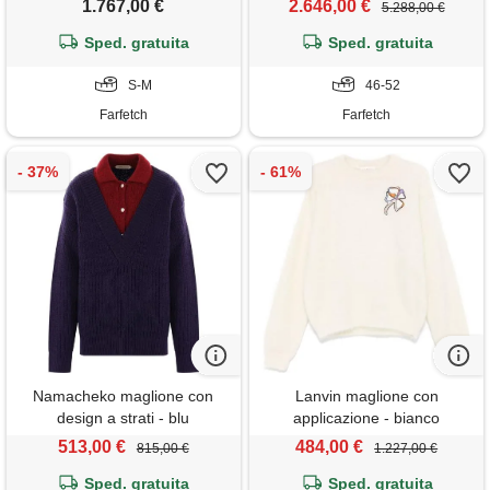
1.767,00 €
2.646,00 €
5.288,00 €
Sped. gratuita
Sped. gratuita
S-M
46-52
Farfetch
Farfetch
Namacheko maglione con
Lanvin maglione con
design a strati - blu
applicazione - bianco
513,00 €
484,00 €
815,00 €
1.227,00 €
Sped. gratuita
Sped. gratuita