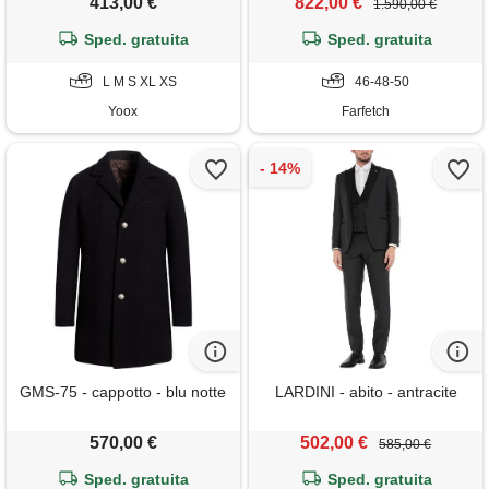
413,00 €
822,00 €
1.590,00 €
Sped. gratuita
Sped. gratuita
L M S XL XS
46-48-50
Yoox
Farfetch
GMS-75 - cappotto - blu notte
LARDINI - abito - antracite
570,00 €
502,00 €
585,00 €
Sped. gratuita
Sped. gratuita