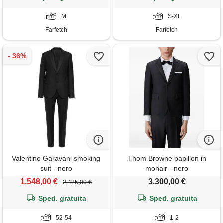
M
S-XL
Farfetch
Farfetch
Valentino Garavani smoking
Thom Browne papillon in
suit - nero
mohair - nero
1.548,00 €
3.300,00 €
2.425,00 €
Sped. gratuita
Sped. gratuita
52-54
1-2