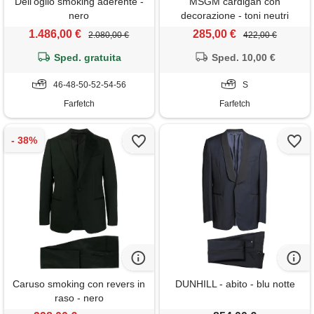
Dell'oglio smoking aderente -
MSGM cardigan con
nero
decorazione - toni neutri
1.486,00 €
285,00 €
2.080,00 €
422,00 €
Sped. gratuita
Sped. 10,00 €
46-48-50-52-54-56
S
Farfetch
Farfetch
Caruso smoking con revers in
DUNHILL - abito - blu notte
raso - nero