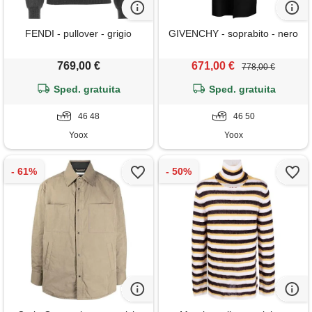
FENDI - pullover - grigio
GIVENCHY - soprabito - nero
769,00 €
671,00 €
778,00 €
Sped. gratuita
Sped. gratuita
46 48
46 50
Yoox
Yoox