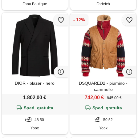
Fanu Boutique
Farfetch
DIOR - blazer - nero
DSQUARED2 - piumino -
cammello
1.802,00 €
742,00 €
845,00 €
Sped. gratuita
Sped. gratuita
48 50
50 52
Yoox
Yoox