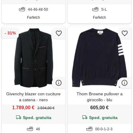
44-46-48-50
S-L
Farfetch
Farfetch
Givenchy blazer con cuciture
Thom Browne pullover a
a catena - nero
girocollo - blu
1.789,00 €
605,00 €
2.594,00 €
Sped. gratuita
Sped. gratuita
46
00-0-1-2-3