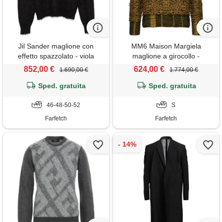
Jil Sander maglione con
MM6 Maison Margiela
effetto spazzolato - viola
maglione a girocollo -
marrone
852,00 €
624,00 €
1.690,00 €
1.774,00 €
Sped. gratuita
Sped. gratuita
46-48-50-52
S
Farfetch
Farfetch