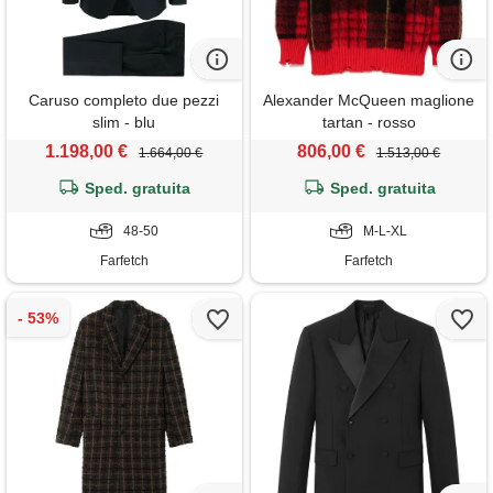
Caruso completo due pezzi
Alexander McQueen maglione
slim - blu
tartan - rosso
1.198,00 €
806,00 €
1.664,00 €
1.513,00 €
Sped. gratuita
Sped. gratuita
48-50
M-L-XL
Farfetch
Farfetch