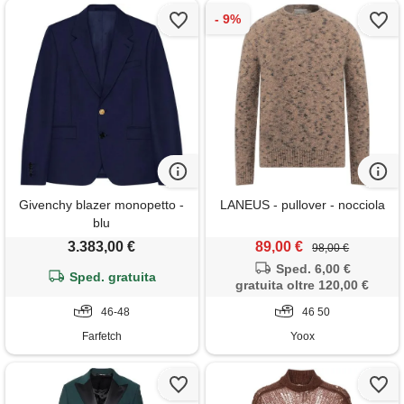
Givenchy blazer monopetto -
LANEUS - pullover - nocciola
blu
3.383,00 €
89,00 €
98,00 €
Sped. 6,00 €
Sped. gratuita
gratuita oltre 120,00 €
46-48
46 50
Farfetch
Yoox