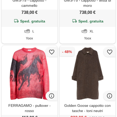
GMS-75 - cappotto -
GMS-75 - cappotto - testa di
cammello
moro
738,00 €
738,00 €
Sped. gratuita
Sped. gratuita
L
XL
Yoox
Yoox
FERRAGAMO - pullover -
Golden Goose cappotto con
rosso
tasche - toni neutri