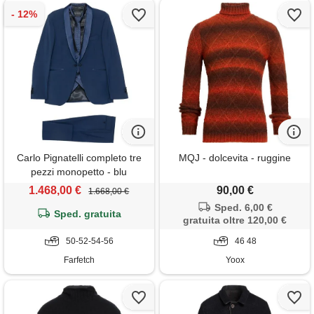
Carlo Pignatelli completo tre
MQJ - dolcevita - ruggine
pezzi monopetto - blu
1.468,00 €
90,00 €
1.668,00 €
Sped. 6,00 €
Sped. gratuita
gratuita oltre 120,00 €
50-52-54-56
46 48
Farfetch
Yoox