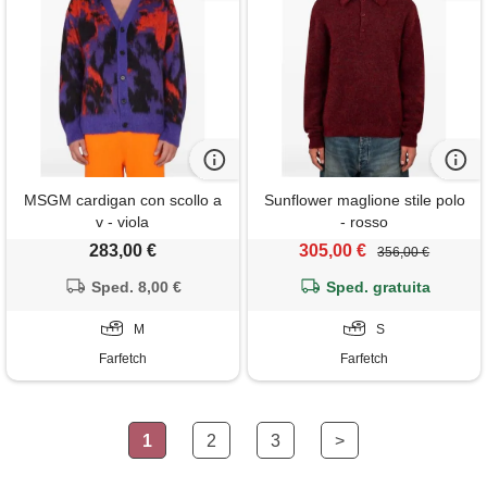
MSGM cardigan con scollo a
Sunflower maglione stile polo
v - viola
- rosso
283,00 €
305,00 €
356,00 €
Sped. 8,00 €
Sped. gratuita
M
S
Farfetch
Farfetch
1
2
3
>