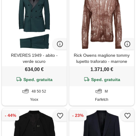
REVERES 1949 - abito -
Rick Owens maglione tommy
verde scuro
lupetto traforato - marrone
634,00 €
1.371,00 €
Sped. gratuita
Sped. gratuita
48 50 52
M
Yoox
Farfetch