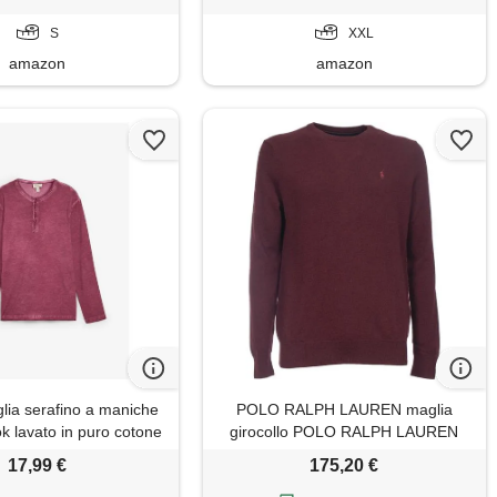
S
XXL
amazon
amazon
lia serafino a maniche
POLO RALPH LAUREN maglia
ok lavato in puro cotone
girocollo POLO RALPH LAUREN
ologico-rosso
006 vino uomo
17,99 €
175,20 €