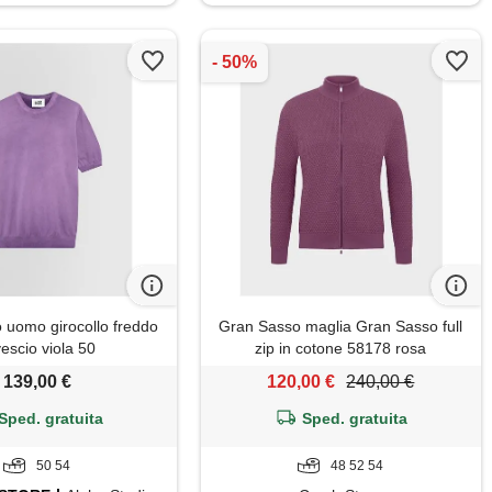
o uomo girocollo freddo
Gran Sasso maglia Gran Sasso full
escio viola 50
zip in cotone 58178 rosa
139,00 €
120,00 €
240,00 €
Sped. gratuita
Sped. gratuita
50 54
48 52 54