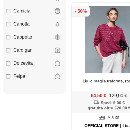
Camicia
Canotta
Cappotto
Cardigan
Dolcevita
Felpa
Liu jo maglia traforata, r
Giacca
64,50 €
129,00 €
Giaccone
Sped. 9,00 €
gratuita oltre 220,00 
Gilet
M S XS
OFFICIAL
STORE
Liu
Giubbotto