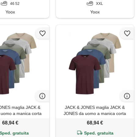
46 52
XXL
Yoox
Yoox
ONES maglia JACK &
JACK & JONES maglia JACK &
uomo a manica corta
JONES da uomo a manica corta
tinta unita, s
tinta unita, xxl
68,94 €
68,94 €
Sped. gratuita
Sped. gratuita