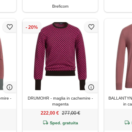
Breficom
mire -
DRUMOHR - maglia in cachemire -
BALLANTYNE
magenta
in c
222,00 €
277,00 €
Sped. gratuita