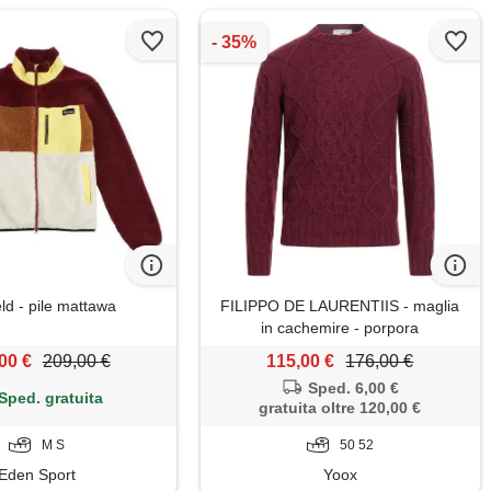
ld - pile mattawa
FILIPPO DE LAURENTIIS - maglia
in cachemire - porpora
00 €
209,00 €
115,00 €
176,00 €
Sped. 6,00 €
Sped. gratuita
gratuita oltre 120,00 €
M S
50 52
Eden Sport
Yoox