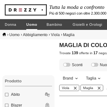
Tutta la moda a confronto
Più di 500 negozi con oltre 2.300.000 
Donna
Uomo
Bambino
Gioielli e Orologi
›
›
›
›
Uomo
Abbigliamento
Viola
Maglia
MAGLIA DI COL
139
17
Trovate
offerte in
nego
Sconti
Nuov
Brand
Taglia
Prodotto
Viola
Maglia
Abito
Blazer