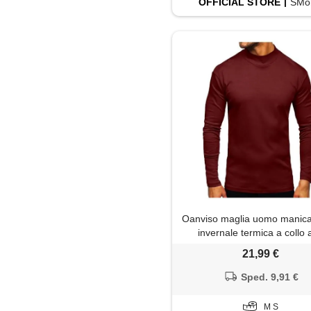
OFFICIAL
STORE
SMor
Shorts
Soprabito
Trench
Oanviso maglia uomo manica
invernale termica a collo 
elasticizzato maglietta so
21,99 €
maglione basic caldo magli
sottogiacca lupetto a borde
Sped. 9,91 €
M S