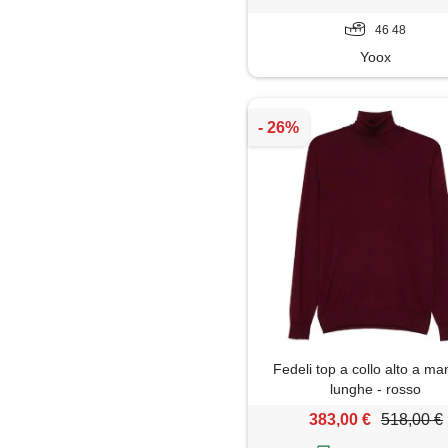
46 48
Yoox
Fedeli top a collo alto a ma
lunghe - rosso
383,00 €
518,00 €