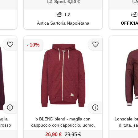
Sped. 6,50 €
L S
Antica Sartoria Napoletana
OFFICI
glia
b BLEND blend - maglia con
Lonsdale lo
rosso
cappuccio con cappuccio, uomo,
di tuta, s
rosso (rot (zinfandel 73006)), 2xl
m
26,90 €
29,95 €