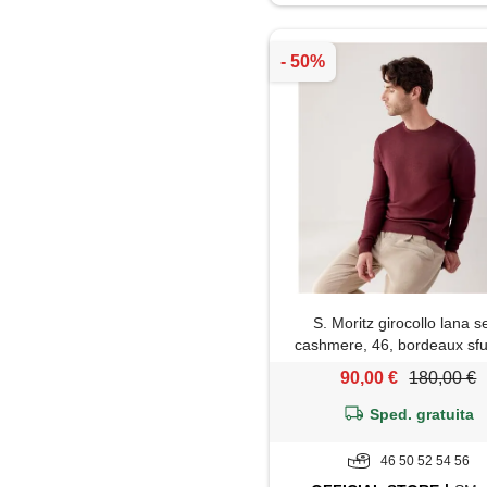
Impermeabile
Jeans
Maglia
Maglietta
Maglione
Mantella
S. Moritz girocollo lana s
Pantaloni
cashmere, 46, bordeaux sf
90,00 €
180,00 €
Parka
Sped. gratuita
Piumino
46 50 52 54 56
Polo