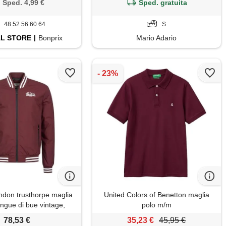
Sped. 4,99 €
Sped. gratuita
48 52 56 60 64
S
AL
STORE
Bonprix
Mario Adario
ndon trusthorpe maglia
United Colors of Benetton maglia
angue di bue vintage,
polo m/m
edium uomo
78,53 €
35,23 €
45,95 €