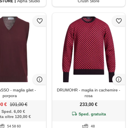
STORE
Alpha Studio
Crush Store
SO - maglia gilet -
DRUMOHR - maglia in cachemire -
porpora
rosa
00 €
101,00 €
233,00 €
Sped. 6,00 €
Sped. gratuita
ta oltre 120,00 €
54 58 60
48