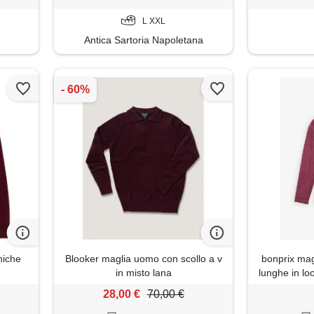
L XXL
Antica Sartoria Napoletana
niche
Blooker maglia uomo con scollo a v
bonprix mag
in misto lana
lunghe in lo
bi
28,00 €
70,00 €