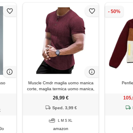
osso
Muscle Cmdr maglia uomo manica
Penfie
corte, maglia termica uomo manica,
cotone camicie muscolari slim
26,99 €
105,
fit（rosso/l）
Sped. 3,99 €
€
L M S XL
 Jo
amazon