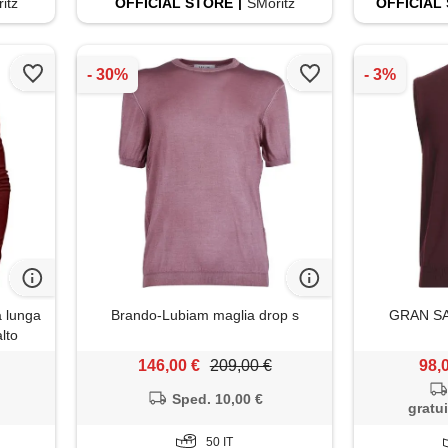
itz
OFFICIAL
STORE
SMoritz
OFFICIAL
 lunga
Brando-Lubiam maglia drop s
GRAN SAS
alto
tto
146,00 €
209,00 €
98,
oncino
aux s
Sped. 10,00 €
gratui
50 IT