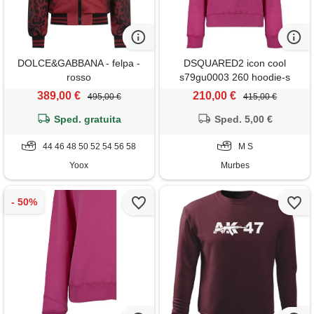
DOLCE&GABBANA - felpa -
DSQUARED2 icon cool
rosso
s79gu0003 260 hoodie-s
389,00 €
210,00 €
495,00 €
415,00 €
Sped. gratuita
Sped. 5,00 €
44 46 48 50 52 54 56 58
M S
Yoox
Murbes