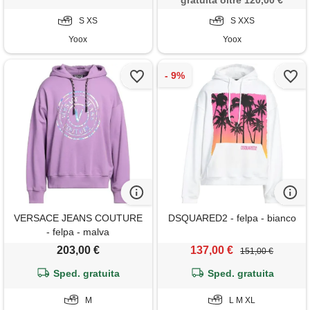
gratuita oltre 120,00 €
S XS
S XXS
Yoox
Yoox
VERSACE JEANS COUTURE
DSQUARED2 - felpa - bianco
- felpa - malva
203,00 €
137,00 €
151,00 €
Sped. gratuita
Sped. gratuita
M
L M XL