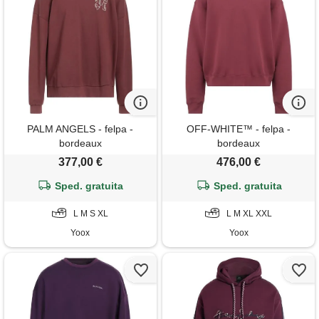
PALM ANGELS - felpa -
OFF-WHITE™ - felpa -
bordeaux
bordeaux
377,00 €
476,00 €
Sped. gratuita
Sped. gratuita
L M S XL
L M XL XXL
Yoox
Yoox