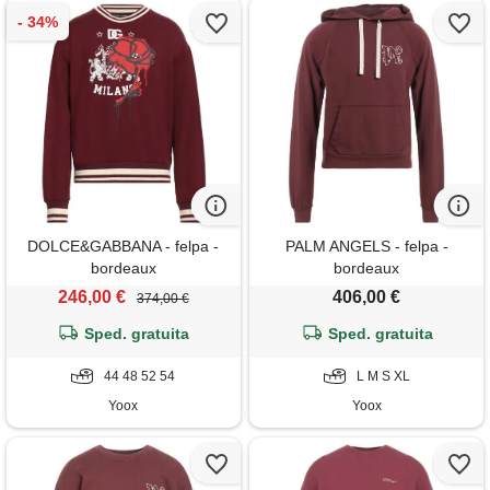
DOLCE&GABBANA - felpa -
PALM ANGELS - felpa -
bordeaux
bordeaux
246,00 €
406,00 €
374,00 €
Sped. gratuita
Sped. gratuita
44 48 52 54
L M S XL
Yoox
Yoox