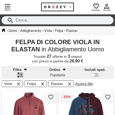
Menu
Wishlist
Accedi
›
›
›
›
›
Uomo
Abbigliamento
Viola
Felpa
Elastan
FELPA DI COLORE VIOLA IN
ELASTAN
in Abbigliamento Uomo
27
3
Trovate
offerte in
negozi
26,90 €
con prezzi a partire da
Filtra
Ordina
Includi sped.
Popolarità
Viola
Felpa
Elastan
Azzera filtri