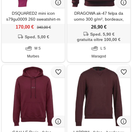
DSQUARED2 mini icon
DRAGOWA ak-47 felpa da
s79gu0009 260 sweatshirt-m
uomo 300 g/m², bordeaux,
170,00 €
26,90 €
340,00 €
Sped. 5,90 €
Sped. 5,00 €
gratuita oltre 100,00 €
M S
L S
Murbes
Waragod