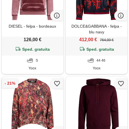
DIESEL - felpa - bordeaux
DOLCE&GABBANA - felpa -
blu navy
126,00 €
412,00 €
764,00 €
Sped. gratuita
Sped. gratuita
S
44 46
Yoox
Yoox