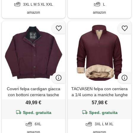
3XL L M S XL XXL
maniche e vita, 300g/mq, 70%
L
cotone, dalla xs
amazon
amazon
Coveri felpa cardigan giacca
TACVASEN felpa con cerniera
con bottoni cerniera tasche
a 1/4 uomo a maniche lunghe
zip uomo taglie forti xxxxl 5x
pullover d'inverno
49,99 €
57,98 €
(6xl - bordeaux)
Sped. gratuita
Sped. gratuita
6XL
3XL L M XL
amazon
amazon