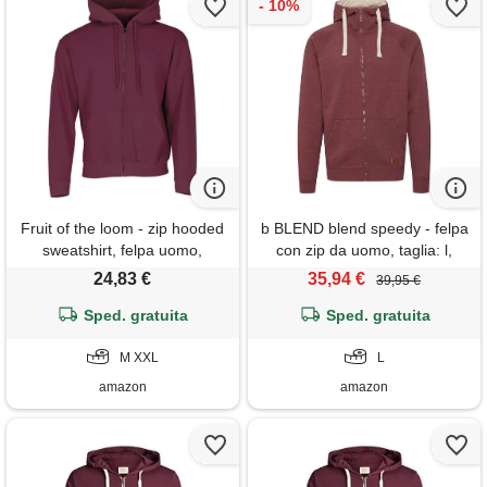
Fruit of the loom - zip hooded
b BLEND blend speedy - felpa
sweatshirt, felpa uomo,
con zip da uomo, taglia: l,
burgunderrot, medium
colore: zinfandel (73006)
24,83 €
35,94 €
39,95 €
Sped. gratuita
Sped. gratuita
M XXL
L
amazon
amazon