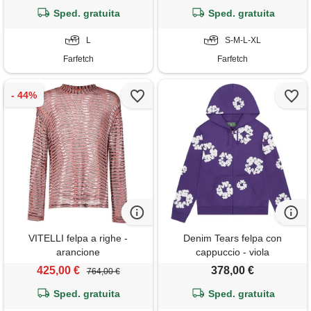
Sped. gratuita
Sped. gratuita
L
S-M-L-XL
Farfetch
Farfetch
VITELLI felpa a righe -
Denim Tears felpa con
arancione
cappuccio - viola
425,00 €
378,00 €
764,00 €
Sped. gratuita
Sped. gratuita