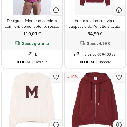
Desigual, felpa con cerniera
bonprix felpa con zip e
con fiori, uomo, cotone, rosso,
cappuccio dall'effetto slavato-
l
rosso
119,00 €
34,99 €
Sped. gratuita
Sped. 4,99 €
L
48 52 56 60 64 68 72
OFFICIAL
Desigual
OFFICIAL
Bonprix