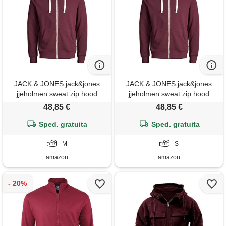
JACK & JONES jack&jones
JACK & JONES jack&jones
jjeholmen sweat zip hood
jjeholmen sweat zip hood
noos felpa con cappuccio,
noos felpa con cappuccio,
48,85 €
48,85 €
rosso (port royale fit: reg fit),
rosso (port royale fit: reg fit), s
Sped. gratuita
m uomo
Sped. gratuita
uomo
M
S
amazon
amazon