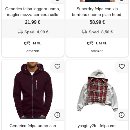
Generico felpa leggera uomo,
Superdry felpa con zip
maglia mezza cerniera collo
bordeaux uomo plain hood,
alto. Pullover per attività
bordeaux, l
21,99 €
58,99 €
all'aperto, lavoro leggero e
uso quotidiano, vestibilità
Sped. 4,99 €
Sped. 8,50 €
regolare
M XL
L M XL
amazon
amazon
Generico felpa uomo con
yssgtt y2k - felpa con