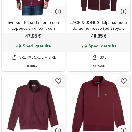
riverso - felpa da uomo con
JACK & JONES, felpa comoda
cappuccio rivnoah, con
da uomo, rosso (port royale
cerniera, in tinta unita, 60%
fit: reg fit). , xxxl
47,95 €
48,85 €
cotone, grigio, marrone,
verde, rosso, blu, nero, s - 5xl
Sped. gratuita
Sped. gratuita
- port red (15400) xl
3XL 4XL 5XL L M S XL
3XL
amazon
amazon