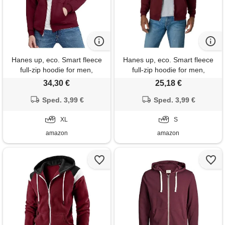
Hanes up, eco. Smart fleece
Hanes up, eco. Smart fleece
full-zip hoodie for men,
full-zip hoodie for men,
hooded sweatshirt felpa con
hooded sweatshirt felpa con
34,30 €
25,18 €
cappuccio, marrone rossiccio,
cappuccio, marrone rossiccio,
Sped. 3,99 €
xl uomo
Sped. 3,99 €
s uomo
XL
S
amazon
amazon