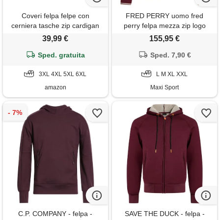
Coveri felpa felpe con
FRED PERRY uomo fred
cerniera tasche zip cardigan
perry felpa mezza zip logo
pesante invernale uomo taglie
39,99 €
155,95 €
forti (5xl - bordeaux)
Sped. gratuita
Sped. 7,90 €
3XL 4XL 5XL 6XL
L M XL XXL
amazon
Maxi Sport
C.P. COMPANY - felpa -
SAVE THE DUCK - felpa -