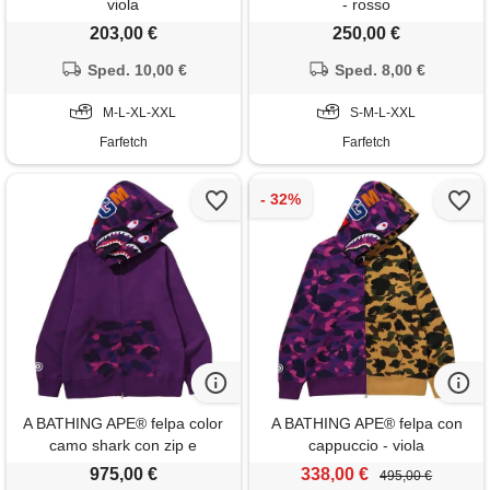
viola
- rosso
203,00 €
250,00 €
Sped. 10,00 €
Sped. 8,00 €
M-L-XL-XXL
S-M-L-XXL
Farfetch
Farfetch
A BATHING APE® felpa color
A BATHING APE® felpa con
camo shark con zip e
cappuccio - viola
cappuccio - viola
975,00 €
338,00 €
495,00 €