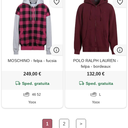
MOSCHINO - felpa - fucsia
POLO RALPH LAUREN -
felpa - bordeaux
249,00 €
132,00 €
Sped. gratuita
Sped. gratuita
46 52
L
Yoox
Yoox
1
2
>