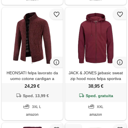
HEONSATI felpa lavorato da
JACK & JONES jjebasic sweat
uomo cotone cardigan a
zip hood noos felpa sportiva
maniche lunghe di maglia
con cappuccio, rosso
24,29 €
38,95 €
elegante frontale aperto
(rhododendron), xxl uomo
cappotti con zip leggero
Sped. 13,99 €
Sped. gratuita
maglione maglia calda
giacche in maglia casual
3XL L
XXL
cappotto uomo di lana curvy
amazon
amazon