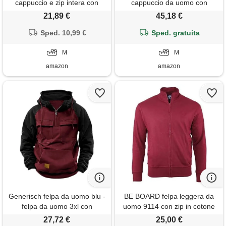
cappuccio e zip intera con
cappuccio da uomo con
tasche laterali cotone leggera
cerniera reversibile a
21,89 €
45,18 €
primaverile estiva maniche
quadretti, colore: rosso, m
lunghe con cerniera sweater
Sped. 10,99 €
Sped. gratuita
maglione
M
M
amazon
amazon
Generisch felpa da uomo blu -
BE BOARD felpa leggera da
felpa da uomo 3xl con
uomo 9114 con zip in cotone
cappuccio giacca da mezza
con tasche
27,72 €
25,00 €