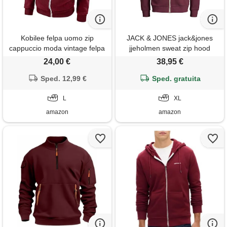
Kobilee felpa uomo zip
JACK & JONES jack&jones
cappuccio moda vintage felpa
jjeholmen sweat zip hood
con cappuccio hoody leggera
noos felpa con cappuccio,
24,00 €
38,95 €
invernale manica lunga
rosso (port royale fit: reg fit),
sweater sweatshirt cotone
Sped. 12,99 €
Sped. gratuita
xl uomo
sportivi con zip felpe pullover
hoodie
L
XL
amazon
amazon