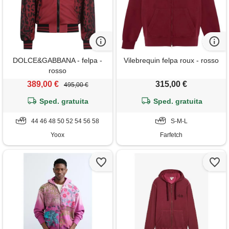
DOLCE&GABBANA - felpa -
Vilebrequin felpa roux - rosso
rosso
389,00 €
315,00 €
495,00 €
Sped. gratuita
Sped. gratuita
44 46 48 50 52 54 56 58
S-M-L
Yoox
Farfetch