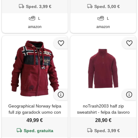
stagione con cerniera giacca
da uomo retrò con mezza zip
Sped. 3,99 €
Sped. 5,00 €
felpa leggera con cappuccio
per attività all'aria aperta,
L
L
casual
amazon
amazon
Geographical Norway felpa
noTrash2003 half zip
full zip garadock uomo con
sweatshirt - felpa da lavoro
cappuccio misto cotone sport
compatibile con payper
49,99 €
28,90 €
casual tasche esterne (taglia
miami, per ufficio, lavoro e
Sped. gratuita
xl)
tempo libero, tessuto
Sped. 3,99 €
elasticizzato a costine su