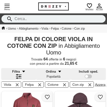
Menu
Wishlist
Accedi
›
›
›
›
›
›
Uomo
Abbigliamento
Viola
Felpa
Cotone
Con zip
FELPA DI COLORE VIOLA IN
COTONE CON ZIP
in Abbigliamento
Uomo
64
6
Trovate
offerte in
negozi
21,65 €
con prezzi a partire da
Filtra
Ordina
Includi sped.
Popolarità
Viola
Felpa
Cotone
Con zip
Azzera fi