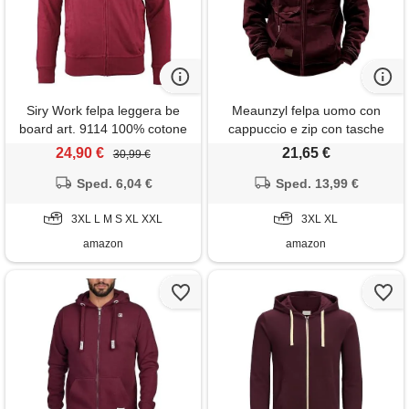
Siry Work felpa leggera be
Meaunzyl felpa uomo con
board art. 9114 100% cotone
cappuccio e zip con tasche
con tasche e zip intera m-l-xl-
laterali cotone leggera felpe
24,90 €
21,65 €
30,99 €
xxl-3xl (s-rosso india)
da lavoro abbigliamento felpa
Sped. 6,04 €
tinta unita autunno inverno
Sped. 13,99 €
maniche lunghe cardigan
3XL L M S XL XXL
felpa uomo con zip
3XL XL
amazon
amazon