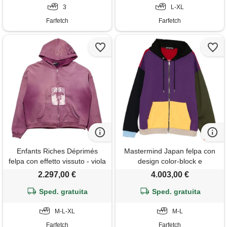
3
L-XL
Farfetch
Farfetch
Enfants Riches Déprimés
Mastermind Japan felpa con
felpa con effetto vissuto - viola
design color-block e
cappuccio - viola
2.297,00 €
4.003,00 €
Sped. gratuita
Sped. gratuita
M-L-XL
M-L
Farfetch
Farfetch