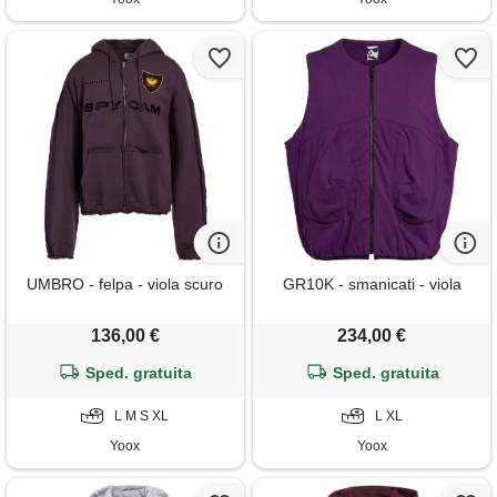
UMBRO - felpa - viola scuro
GR10K - smanicati - viola
136,00 €
234,00 €
Sped. gratuita
Sped. gratuita
L M S XL
L XL
Yoox
Yoox