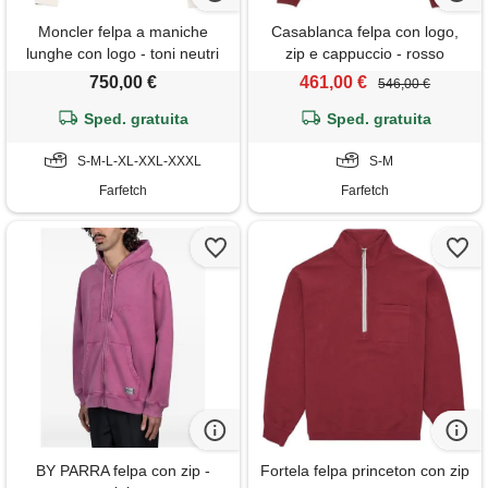
Moncler felpa a maniche
Casablanca felpa con logo,
lunghe con logo - toni neutri
zip e cappuccio - rosso
750,00 €
461,00 €
546,00 €
Sped. gratuita
Sped. gratuita
S-M-L-XL-XXL-XXXL
S-M
Farfetch
Farfetch
BY PARRA felpa con zip -
Fortela felpa princeton con zip