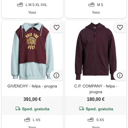
L M S XL XXL
M S
Yoox
Yoox
GIVENCHY - felpa - prugna
C.P. COMPANY - felpa -
prugna
391,00 €
180,00 €
Sped. gratuita
Sped. gratuita
L XS
S XS
Yoox
Yoox