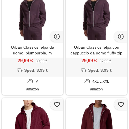
Urban Classics felpa da
Urban Classics felpa con
uomo, plumpurple, m
cappuccio da uomo fluffy zip
hoody, soffice felpa con
29,99 €
29,99 €
39,90 €
32,99 €
cerniera lampo, felpa da
Sped. 3,99 €
uomo, oversize, plumpurple,
Sped. 3,99 €
xxl
M
4XL L XXL
amazon
amazon