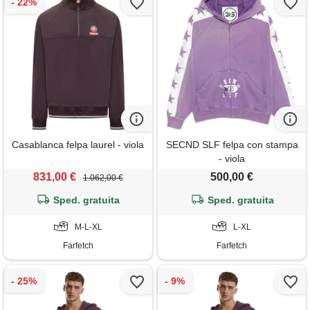
Casablanca felpa laurel - viola
SECND SLF felpa con stampa
- viola
831,00 €
500,00 €
1.062,00 €
Sped. gratuita
Sped. gratuita
M-L-XL
L-XL
Farfetch
Farfetch