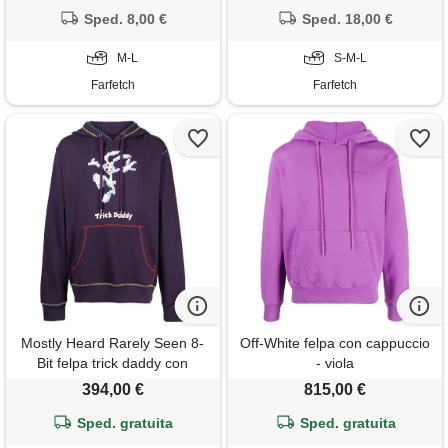
Sped. 8,00 €
Sped. 18,00 €
M-L
S-M-L
Farfetch
Farfetch
Mostly Heard Rarely Seen 8-
Off-White felpa con cappuccio
Bit felpa trick daddy con
- viola
stampa grafica - viola
394,00 €
815,00 €
Sped. gratuita
Sped. gratuita