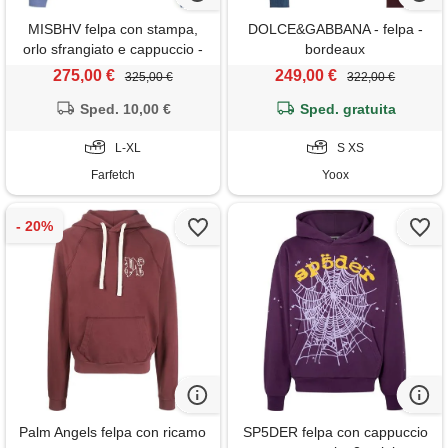
MISBHV felpa con stampa,
DOLCE&GABBANA - felpa -
orlo sfrangiato e cappuccio -
bordeaux
blu
275,00 €
249,00 €
325,00 €
322,00 €
Sped. 10,00 €
Sped. gratuita
L-XL
S XS
Farfetch
Yoox
Palm Angels felpa con ricamo
SP5DER felpa con cappuccio