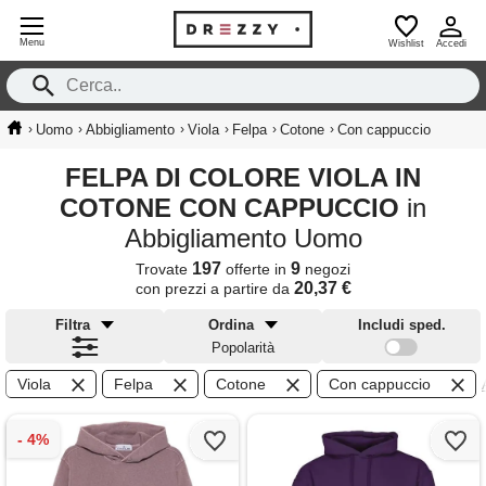
Menu
Wishlist
Accedi
›
›
›
›
›
›
Uomo
Abbigliamento
Viola
Felpa
Cotone
Con cappuccio
FELPA DI COLORE VIOLA IN
COTONE CON CAPPUCCIO
in
Abbigliamento Uomo
197
9
Trovate
offerte in
negozi
20,37 €
con prezzi a partire da
Filtra
Ordina
Includi sped.
Popolarità
Viola
Felpa
Cotone
Con cappuccio