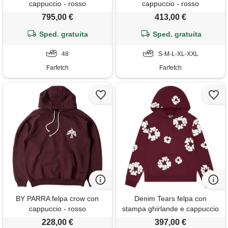
cappuccio - rosso
cappuccio - rosso
795,00 €
413,00 €
Sped. gratuita
Sped. gratuita
48
S-M-L-XL-XXL
Farfetch
Farfetch
BY PARRA felpa crow con
Denim Tears felpa con
cappuccio - rosso
stampa ghirlande e cappuccio
- rosso
228,00 €
397,00 €