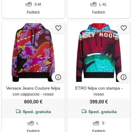
S-M
L-XL
Farfetch
Farfetch
Versace Jeans Couture felpa
ETRO felpa con stampa -
con cappuccio - rosso
rosso
600,00 €
399,00 €
Sped. gratuita
Sped. gratuita
L
S
Farfetch
Farfetch