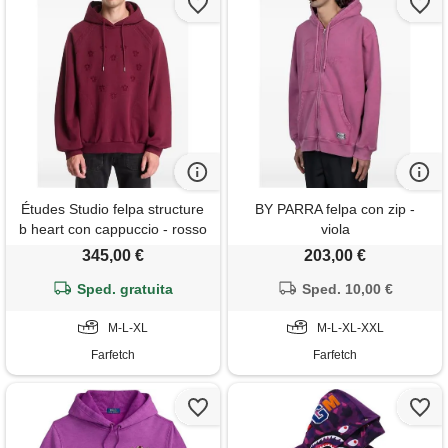
Études Studio felpa structure
BY PARRA felpa con zip -
b heart con cappuccio - rosso
viola
345,00 €
203,00 €
Sped. gratuita
Sped. 10,00 €
M-L-XL
M-L-XL-XXL
Farfetch
Farfetch