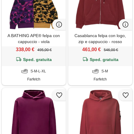
A BATHING APE® felpa con
Casablanca felpa con logo,
cappuccio - viola
zip e cappuccio - rosso
338,00 €
461,00 €
495,00 €
546,00 €
Sped. gratuita
Sped. gratuita
S-M-L-XL
S-M
Farfetch
Farfetch