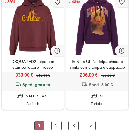
DSQUARED2 felpa con
Ih Nom Uh Nit felpa chicago
stampa lettere - rosso
smile con stampa e cappuccio
- viola
330,00 €
236,00 €
541,00 €
455,00 €
Sped. gratuita
Sped. 8,00 €
S-M-L-XL-XXL
XL
Farfetch
Farfetch
1
2
3
>