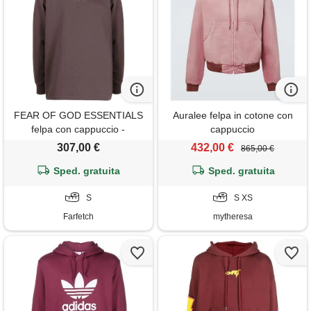
FEAR OF GOD ESSENTIALS
Auralee felpa in cotone con
felpa con cappuccio -
cappuccio
marrone
307,00 €
432,00 €
865,00 €
Sped. gratuita
Sped. gratuita
S
S XS
Farfetch
mytheresa