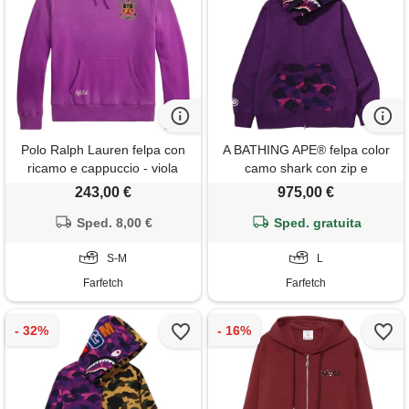
Polo Ralph Lauren felpa con
A BATHING APE® felpa color
ricamo e cappuccio - viola
camo shark con zip e
cappuccio - viola
243,00 €
975,00 €
Sped. 8,00 €
Sped. gratuita
S-M
L
Farfetch
Farfetch