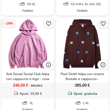
XS-XL
XS-S-M-L-XL-XXL-3XL
Farfetch
Farfetch
Anti Social Social Club felpa
Paul Smith felpa con ricamo
con cappuccio e logo - rosa
floreale e cappuccio -
marrone
246,00 €
385,00 €
304,00 €
Sped. 10,00 €
Sped. gratuita
XL
L-XL
Farfetch
Farfetch