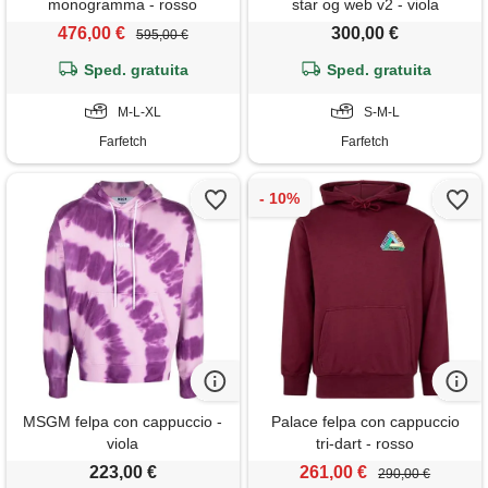
monogramma - rosso
star og web v2 - viola
476,00 €
300,00 €
595,00 €
Sped. gratuita
Sped. gratuita
M-L-XL
S-M-L
Farfetch
Farfetch
MSGM felpa con cappuccio -
Palace felpa con cappuccio
viola
tri-dart - rosso
223,00 €
261,00 €
290,00 €