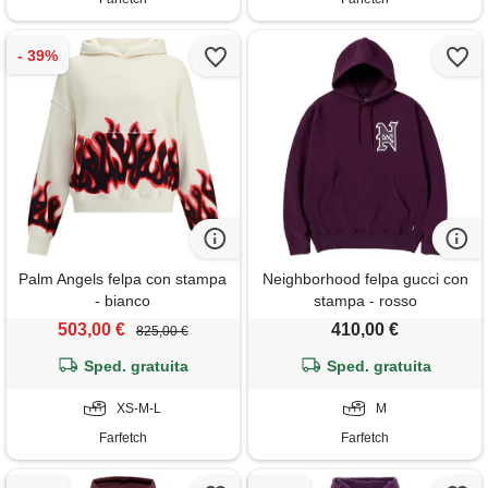
Palm Angels felpa con stampa
Neighborhood felpa gucci con
- bianco
stampa - rosso
503,00 €
410,00 €
825,00 €
Sped. gratuita
Sped. gratuita
XS-M-L
M
Farfetch
Farfetch