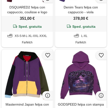
DSQUARED2 felpa con
Denim Tears felpa con
cappuccio, coulisse e logo
cappuccio - viola
ricamato - rosso
351,00 €
378,00 €
Sped. gratuita
Sped. gratuita
XS-S-M-L-XL-XXL-XXXL
L-XL
Farfetch
Farfetch
Mastermind Japan felpa con
GODSPEED felpa con stampa