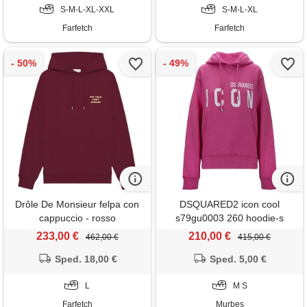
S-M-L-XL-XXL
S-M-L-XL
Farfetch
Farfetch
Drôle De Monsieur felpa con
DSQUARED2 icon cool
cappuccio - rosso
s79gu0003 260 hoodie-s
233,00 €
210,00 €
462,00 €
415,00 €
Sped. 18,00 €
Sped. 5,00 €
L
M S
Farfetch
Murbes