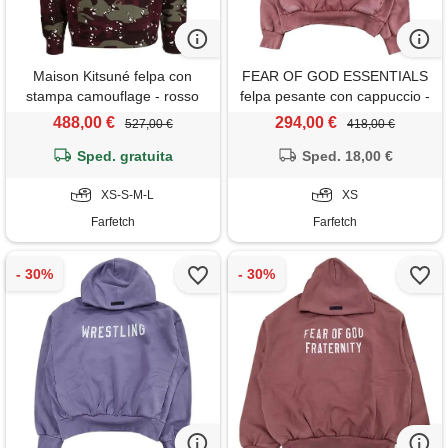
Maison Kitsuné felpa con
FEAR OF GOD ESSENTIALS
stampa camouflage - rosso
felpa pesante con cappuccio -
rosso
488,00 €
294,00 €
527,00 €
418,00 €
Sped. gratuita
Sped. 18,00 €
XS-S-M-L
XS
Farfetch
Farfetch