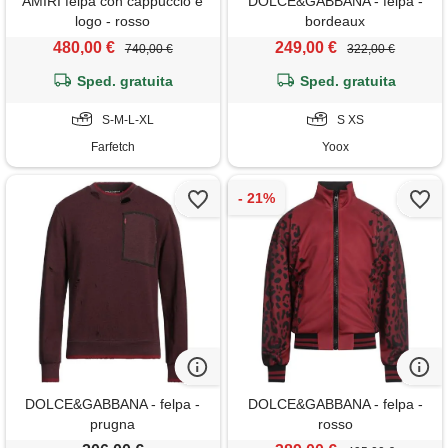
AMIRI felpa con cappuccio e
DOLCE&GABBANA - felpa -
logo - rosso
bordeaux
480,00 €
249,00 €
740,00 €
322,00 €
Sped. gratuita
Sped. gratuita
S-M-L-XL
S XS
Farfetch
Yoox
DOLCE&GABBANA - felpa -
DOLCE&GABBANA - felpa -
prugna
rosso