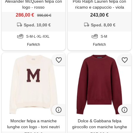
Alexander McQueen felpa con
Polo Ralph Lauren felpa con
logo - rosso
ricamo e cappuccio - viola
286,00 €
243,00 €
990,00 €
Sped. 10,00 €
Sped. 8,00 €
S-M-L-XL-XXL
S-M
Farfetch
Farfetch
Moncler felpa a maniche
Dolce & Gabbana felpa
lunghe con logo - toni neutri
girocollo con maniche lunghe
- rosso