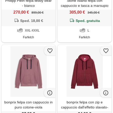
Philipp Plein felpa teddy bear
Stone Island felpa con
- bianco
cappuccio e tasca a marsupio
- rosso
270,00 €
305,00 €
899,00 €
345,00 €
Sped. 18,00 €
Sped. gratuita
XXL-XXXL
L
Farfetch
Farfetch
bonprix felpa con cappuccio in
bonprix felpa con zip e
puro cotone-viola
cappuccio dall'effetto slavato-
rosso