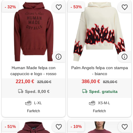
Human Made felpa con
Palm Angels felpa con stampa
cappuccio e logo - rosso
- bianco
221,00 €
386,00 €
325,00 €
825,00 €
Sped. 8,00 €
Sped. gratuita
L-XL
XS-M-L
Farfetch
Farfetch