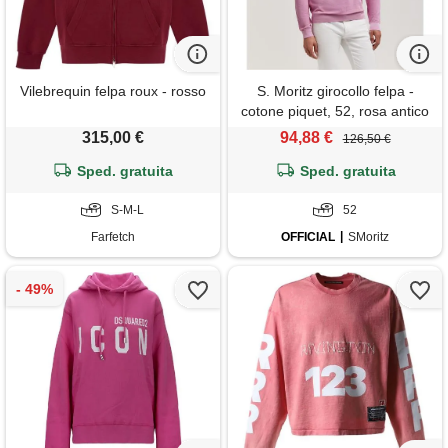
Vilebrequin felpa roux - rosso
S. Moritz girocollo felpa -
cotone piquet, 52, rosa antico
315,00 €
94,88 €
126,50 €
Sped. gratuita
Sped. gratuita
S-M-L
52
Farfetch
OFFICIAL
SMoritz