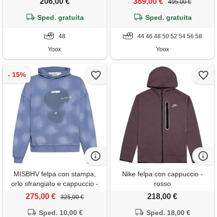
206,00 €
389,00 €
495,00 €
Sped. gratuita
Sped. gratuita
48
44 46 48 50 52 54 56 58
Yoox
Yoox
MISBHV felpa con stampa,
Nike felpa con cappuccio -
orlo sfrangiato e cappuccio -
rosso
blu
275,00 €
218,00 €
325,00 €
Sped. 10,00 €
Sped. 18,00 €