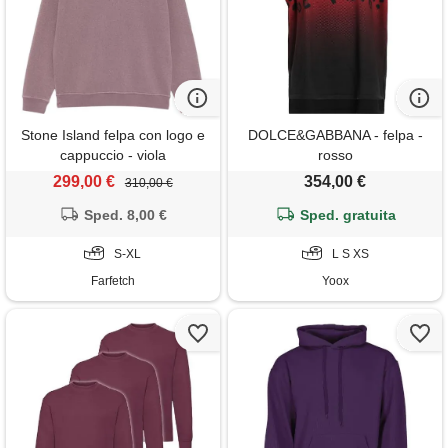
Stone Island felpa con logo e
DOLCE&GABBANA - felpa -
cappuccio - viola
rosso
299,00 €
354,00 €
310,00 €
Sped. 8,00 €
Sped. gratuita
S-XL
L S XS
Farfetch
Yoox