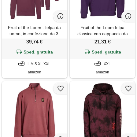
Fruit of the Loom - felpa da
Fruit of the Loom felpa
uomo, in confezione da 3,
classica con cappuccio da
borgogna, s
uomo, viola, xxl
39,74 €
21,31 €
Sped. gratuita
Sped. gratuita
L M S XL XXL
XXL
amazon
amazon