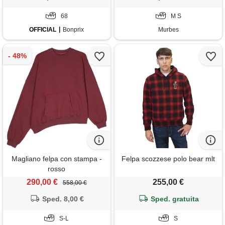
68
M S
OFFICIAL
Bonprix
Murbes
Magliano felpa con stampa -
Felpa scozzese polo bear mlt
rosso
290,00 €
255,00 €
558,00 €
Sped. 8,00 €
Sped. gratuita
S-L
S