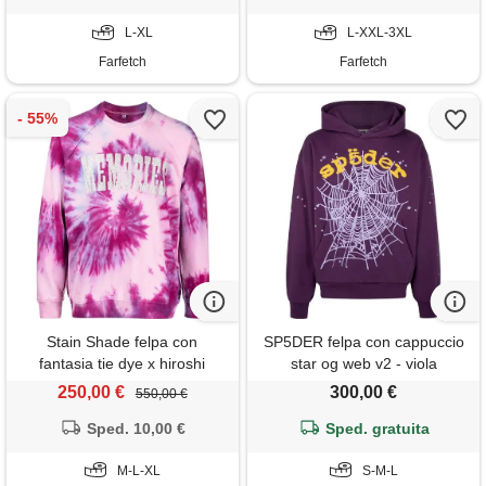
L-XL
L-XXL-3XL
Farfetch
Farfetch
Stain Shade felpa con
SP5DER felpa con cappuccio
fantasia tie dye x hiroshi
star og web v2 - viola
fujiwara - rosa
250,00 €
300,00 €
550,00 €
Sped. 10,00 €
Sped. gratuita
M-L-XL
S-M-L