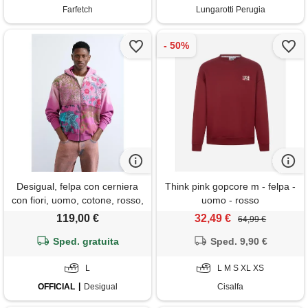
Farfetch
Lungarotti Perugia
Desigual, felpa con cerniera
Think pink gopcore m - felpa -
con fiori, uomo, cotone, rosso,
uomo - rosso
l
119,00 €
32,49 €
64,99 €
Sped. gratuita
Sped. 9,90 €
L
L M S XL XS
OFFICIAL
Desigual
Cisalfa