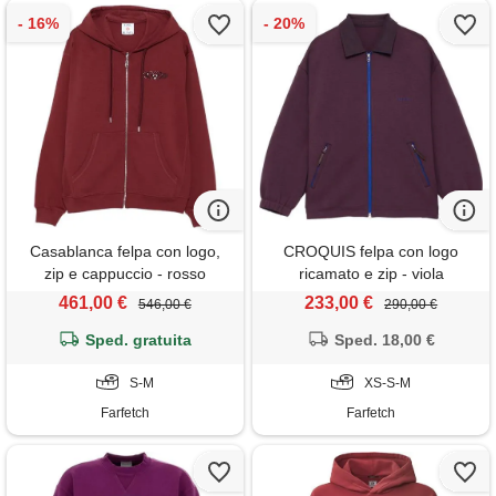
Casablanca felpa con logo,
CROQUIS felpa con logo
zip e cappuccio - rosso
ricamato e zip - viola
461,00 €
233,00 €
546,00 €
290,00 €
Sped. gratuita
Sped. 18,00 €
S-M
XS-S-M
Farfetch
Farfetch