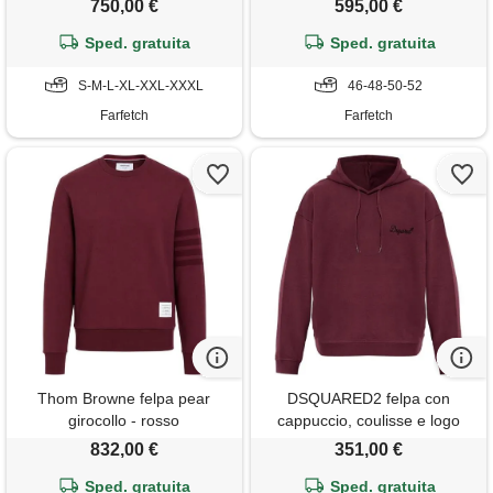
750,00 €
595,00 €
Sped. gratuita
Sped. gratuita
S-M-L-XL-XXL-XXXL
46-48-50-52
Farfetch
Farfetch
Thom Browne felpa pear
DSQUARED2 felpa con
girocollo - rosso
cappuccio, coulisse e logo
ricamato - rosso
832,00 €
351,00 €
Sped. gratuita
Sped. gratuita