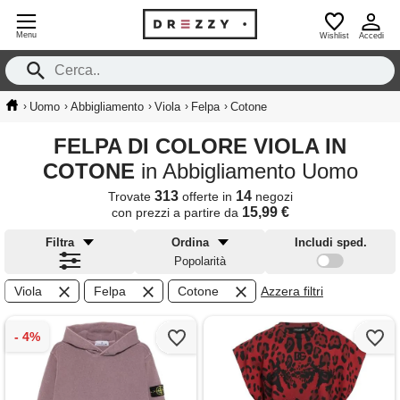
Menu
Wishlist
Accedi
›
›
›
›
›
Uomo
Abbigliamento
Viola
Felpa
Cotone
FELPA DI COLORE VIOLA IN
COTONE
in Abbigliamento Uomo
313
14
Trovate
offerte in
negozi
15,99 €
con prezzi a partire da
Filtra
Ordina
Includi sped.
Popolarità
Viola
Felpa
Cotone
Azzera filtri