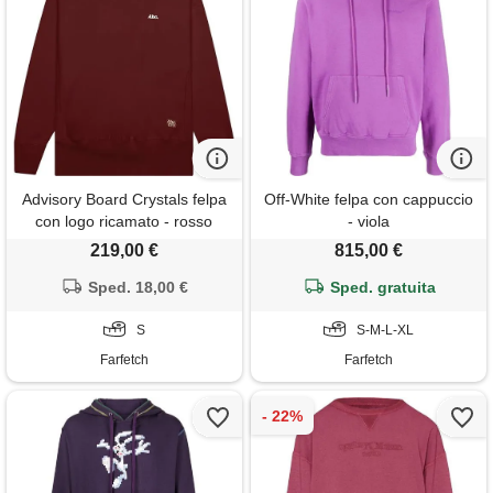
Advisory Board Crystals felpa
Off-White felpa con cappuccio
con logo ricamato - rosso
- viola
219,00 €
815,00 €
Sped. 18,00 €
Sped. gratuita
S
S-M-L-XL
Farfetch
Farfetch