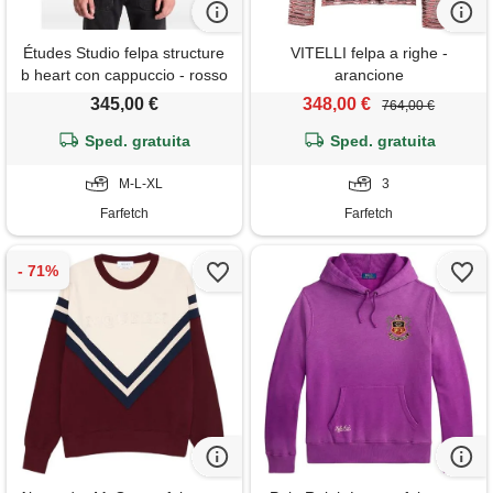
Études Studio felpa structure
VITELLI felpa a righe -
b heart con cappuccio - rosso
arancione
345,00 €
348,00 €
764,00 €
Sped. gratuita
Sped. gratuita
M-L-XL
3
Farfetch
Farfetch