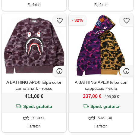
Farfetch
Farfetch
A BATHING APE® felpa color
A BATHING APE® felpa con
camo shark - rosso
cappuccio - viola
411,00 €
337,00 €
495,00 €
Sped. gratuita
Sped. gratuita
XL-XXL
S-M-L-XL
Farfetch
Farfetch