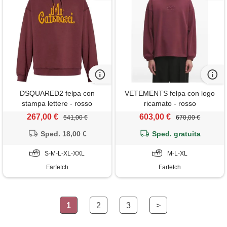
DSQUARED2 felpa con
VETEMENTS felpa con logo
stampa lettere - rosso
ricamato - rosso
267,00 €
603,00 €
541,00 €
670,00 €
Sped. 18,00 €
Sped. gratuita
S-M-L-XL-XXL
M-L-XL
Farfetch
Farfetch
1
2
3
>