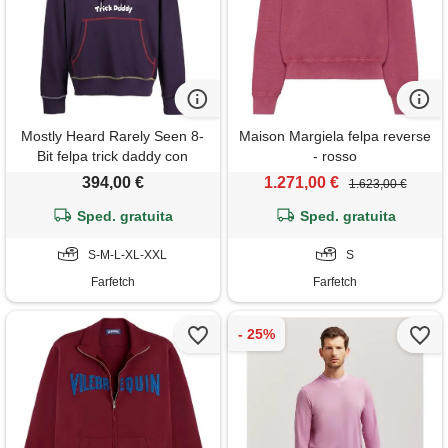
Mostly Heard Rarely Seen 8-
Maison Margiela felpa reverse
Bit felpa trick daddy con
- rosso
stampa grafica - viola
394,00 €
1.271,00 €
1.623,00 €
Sped. gratuita
Sped. gratuita
S-M-L-XL-XXL
S
Farfetch
Farfetch