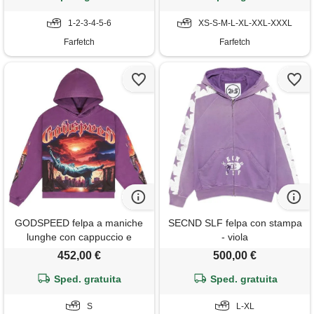
1-2-3-4-5-6
XS-S-M-L-XL-XXL-XXXL
Farfetch
Farfetch
GODSPEED felpa a maniche
SECND SLF felpa con stampa
lunghe con cappuccio e
- viola
stampa grafica - viola
452,00 €
500,00 €
Sped. gratuita
Sped. gratuita
S
L-XL