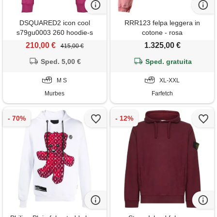
DSQUARED2 icon cool
RRR123 felpa leggera in
s79gu0003 260 hoodie-s
cotone - rosa
210,00 €
1.325,00 €
415,00 €
Sped. 5,00 €
Sped. gratuita
M S
XL-XXL
Murbes
Farfetch