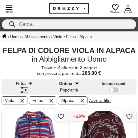
Menu
Wishlist
Accedi
›
›
›
›
›
Uomo
Abbigliamento
Viola
Felpa
Alpaca
FELPA DI COLORE VIOLA IN ALPACA
in Abbigliamento Uomo
2
2
Trovate
offerte in
negozi
265,00 €
con prezzi a partire da
Filtra
Ordina
Includi sped.
Popolarità
Viola
Felpa
Alpaca
Azzera filtri