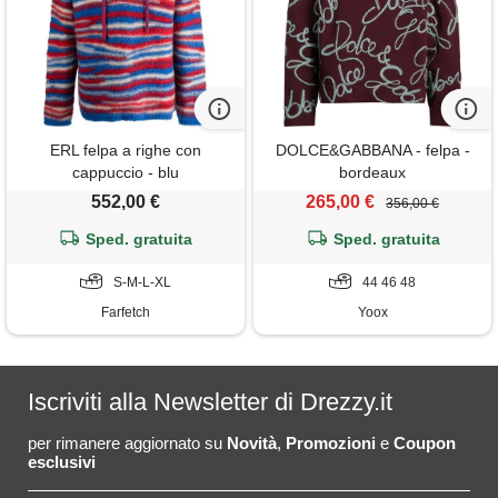
ERL felpa a righe con
DOLCE&GABBANA - felpa -
cappuccio - blu
bordeaux
552,00 €
265,00 €
356,00 €
Sped. gratuita
Sped. gratuita
S-M-L-XL
44 46 48
Farfetch
Yoox
Iscriviti alla Newsletter di Drezzy.it
per rimanere aggiornato su
Novità
,
Promozioni
e
Coupon
esclusivi