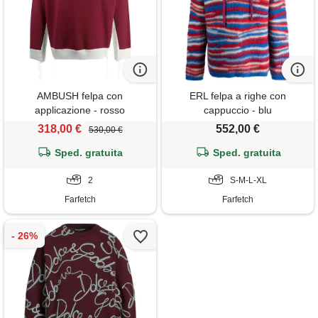
AMBUSH felpa con
ERL felpa a righe con
applicazione - rosso
cappuccio - blu
318,00 €
552,00 €
530,00 €
Sped. gratuita
Sped. gratuita
2
S-M-L-XL
Farfetch
Farfetch