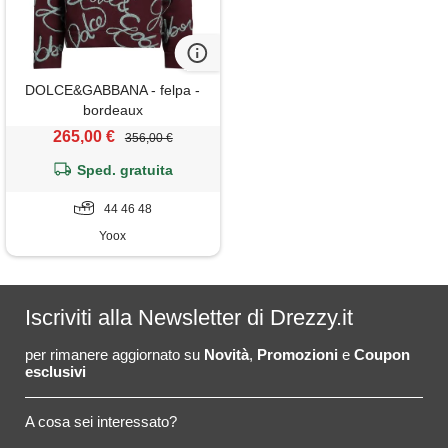
DOLCE&GABBANA - felpa -
bordeaux
265,00 €
356,00 €
Sped. gratuita
44 46 48
Yoox
Iscriviti alla Newsletter di Drezzy.it
per rimanere aggiornato su
Novità
,
Promozioni
e
Coupon
esclusivi
A cosa sei interessato?