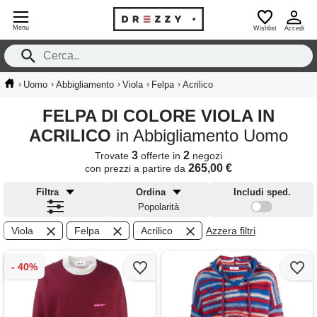
Menu
Wishlist
Accedi
›
›
›
›
›
Uomo
Abbigliamento
Viola
Felpa
Acrilico
FELPA DI COLORE VIOLA IN
ACRILICO
in Abbigliamento Uomo
3
2
Trovate
offerte in
negozi
265,00 €
con prezzi a partire da
Filtra
Ordina
Includi sped.
Popolarità
Viola
Felpa
Acrilico
Azzera filtri